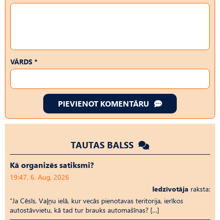
VĀRDS *
PIEVIENOT KOMENTĀRU
TAUTAS BALSS
Kā organizēs satiksmi?
19:47, 6. Aug, 2026
Iedzīvotāja
raksta:
“Ja Cēsīs, Vaļņu ielā, kur vecās pienotavas teritorija, ierīkos
autostāvvietu, kā tad tur brauks automašīnas? […]