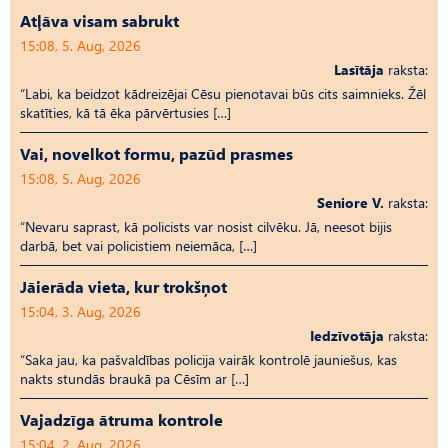
Atļāva visam sabrukt
15:08, 5. Aug, 2026
Lasītāja
raksta:
“Labi, ka beidzot kādreizējai Cēsu pienotavai būs cits saimnieks. Žēl
skatīties, kā tā ēka pārvērtusies […]
Vai, novelkot formu, pazūd prasmes
15:08, 5. Aug, 2026
Seniore V.
raksta:
“Nevaru saprast, kā policists var nosist cilvēku. Jā, neesot bijis
darbā, bet vai policistiem neiemāca, […]
Jāierāda vieta, kur trokšņot
15:04, 3. Aug, 2026
Iedzīvotāja
raksta:
“Saka jau, ka pašvaldības policija vairāk kontrolē jauniešus, kas
nakts stundās braukā pa Cēsīm ar […]
Vajadzīga ātruma kontrole
15:04, 2. Aug, 2026