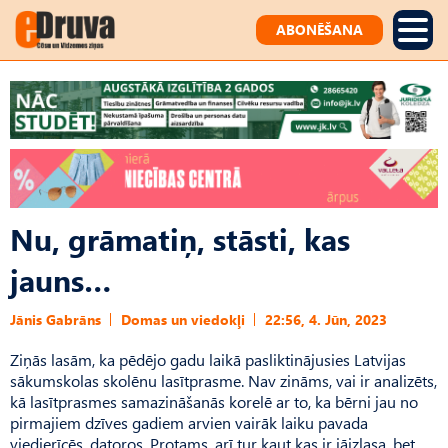
ABONĒŠANA
Nu, grāmatiņ, stāsti, kas
jauns…
Jānis Gabrāns
Domas un viedokļi
22:56, 4. Jūn, 2023
Ziņās lasām, ka pēdējo gadu laikā pasliktinājusies Latvijas
sākumskolas skolēnu lasītprasme. Nav zināms, vai ir analizēts,
kā lasītprasmes samazināšanās korelē ar to, ka bērni jau no
pirmajiem dzīves gadiem arvien vairāk laiku pavada
viedierīcēs, datoros. Protams, arī tur kaut kas ir jāizlasa, bet