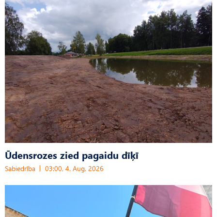
Ūdensrozes zied pagaidu dīķī
Sabiedrība
03:00, 4. Aug, 2026