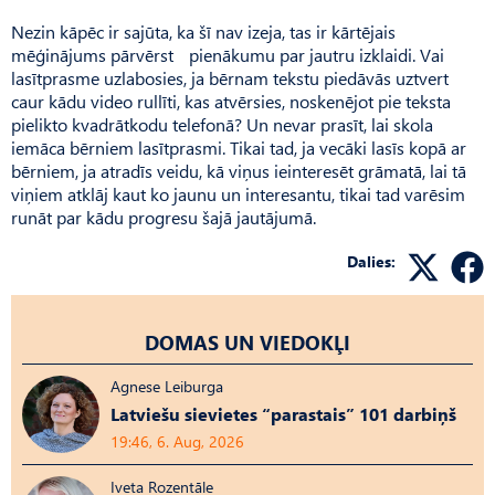
Nezin kāpēc ir sajūta, ka šī nav izeja, tas ir kārtējais
mēģinājums pārvērst pienākumu par jautru izklaidi. Vai
lasītprasme uzlabosies, ja bērnam tekstu piedāvās uztvert
caur kādu video rullīti, kas atvērsies, noskenējot pie teksta
pielikto kvadrātkodu telefonā? Un nevar prasīt, lai skola
iemāca bērniem lasītprasmi. Tikai tad, ja vecāki lasīs kopā ar
bērniem, ja atradīs veidu, kā viņus ieinteresēt grāmatā, lai tā
viņiem atklāj kaut ko jaunu un interesantu, tikai tad varēsim
runāt par kādu progresu šajā jautājumā.
Dalies:
DOMAS UN VIEDOKĻI
Agnese Leiburga
Latviešu sievietes “parastais” 101 darbiņš
19:46, 6. Aug, 2026
Iveta Rozentāle