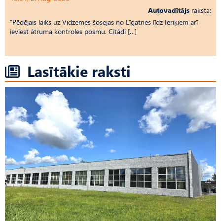
Autovadītājs
raksta:
“Pēdējais laiks uz Vid­ze­mes šosejas no Līgatnes līdz Ieriķiem arī
ieviest ātruma kontroles posmu. Citādi […]
Lasītākie raksti