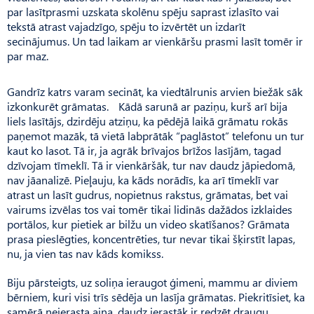
par lasītprasmi uzskata skolēnu spēju saprast izlasīto vai
tekstā atrast vajadzīgo, spēju to izvērtēt un izdarīt
secinājumus. Un tad laikam ar vienkāršu prasmi lasīt tomēr ir
par maz.
Gandrīz katrs varam secināt, ka viedtālrunis arvien biežāk sāk
izkonkurēt grāmatas. Kādā sarunā ar paziņu, kurš arī bija
liels lasītājs, dzirdēju atziņu, ka pēdējā laikā grāmatu rokās
paņemot mazāk, tā vietā labprātāk “paglāstot” telefonu un tur
kaut ko lasot. Tā ir, ja agrāk brīvajos brīžos lasījām, tagad
dzīvojam tīmeklī. Tā ir vienkāršāk, tur nav daudz jāpiedomā,
nav jāanalizē. Pieļauju, ka kāds norādīs, ka arī tīmeklī var
atrast un lasīt gudrus, nopietnus rakstus, grāmatas, bet vai
vairums izvēlas tos vai tomēr tikai lidinās dažādos izklaides
portālos, kur pietiek ar bilžu un video skatīšanos? Grāmata
prasa pieslēgties, koncentrēties, tur nevar tikai šķirstīt lapas,
nu, ja vien tas nav kāds komikss.
Biju pārsteigts, uz soliņa ieraugot ģimeni, mammu ar diviem
bērniem, kuri visi trīs sēdēja un lasīja grāmatas. Piekritīsiet, ka
samērā neierasta aina, daudz ierastāk ir redzēt draugu