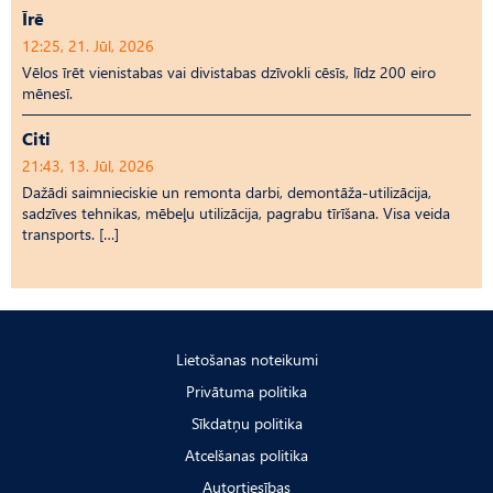
Īrē
12:25, 21. Jūl, 2026
Vēlos īrēt vienistabas vai divistabas dzīvokli cēsīs, līdz 200 eiro
mēnesī.
Citi
21:43, 13. Jūl, 2026
Dažādi saimnieciskie un remonta darbi, demontāža-utilizācija,
sadzīves tehnikas, mēbeļu utilizācija, pagrabu tīrīšana. Visa veida
transports. […]
Lietošanas noteikumi
Privātuma politika
Sīkdatņu politika
Atcelšanas politika
Autortiesības