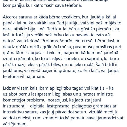
kompāniju, kur katrs “sēž” savā telefonā.
Atceros sarunu ar kāda bērna vecākiem, kuri jautāja, kā lai
panāk, lai puika vairāk lasa. Tad jautāju, vai viņi paši mājās to
dara, atbilde bija – nē! Tad kur lai bērns gūst šo piemēru, ka
lasīt ir forši, ja vecāki paši brīvo laiku pavada televizorā,
datorā vai telefonā. Protams, šobrīd ieinteresēt bērnu lasīt ir
daudz grūtāk nekā agrāk. Arī mūsu, pieaugušo, prasības pret
grāmatām ir augušas. Teiksim, paņemu kādu manā jaunībā
izdotu grāmatu, ko tiku lasījis ar prieku, un saprotu, ka burti
pārāk mazi, teksts pārāk blīvs, un nolieku malā. Šajā brīdī ir
jautājums, vai vietā paņemu grāmatu, ko ērti lasīt, vai ļaujos
telefona vilinājumam.
Līdz ar visām kaislībām ap izglītību tagad vēl klāt šis – kā
uzlabot bērnu lasītprasmi. Iz­glītības un zinātnes ministre,
komentējot problēmu, norādījusi, ka jāattīsta jauni
instrumenti – digitālai lasītprasmei pielāgotas grāmatas ar
interaktīvu saturu, kas ļauj pārveidot saturu vizuālā medijā,
veidot refleksiju un izmantot to kā pamatu savai jaunradei vai
vērtējumam.