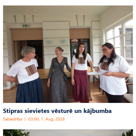
Stipras sievietes vēsturē un kājbumba
Sabiedrība
03:00, 1. Aug, 2026