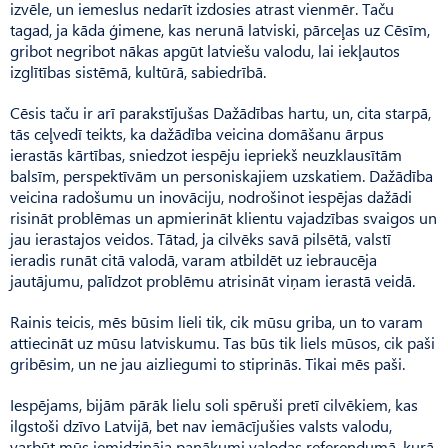
izvēle, un iemeslus nedarīt izdosies atrast vienmēr. Taču
tagad, ja kāda ģimene, kas nerunā latviski, pārceļas uz Cēsīm,
gribot negribot nākas apgūt latviešu valodu, lai iekļautos
izglītības sistēmā, kultūrā, sabiedrībā.
Cēsis taču ir arī parakstījušas Dažādības hartu, un, cita starpā,
tās ceļvedī teikts, ka dažādība veicina domāšanu ārpus
ierastās kārtības, sniedzot iespēju iepriekš neuzklausītām
balsīm, perspektīvām un personiskajiem uzskatiem. Dažādība
veicina radošumu un inovāciju, nodrošinot iespējas dažādi
risināt problēmas un apmierināt klientu vajadzības svaigos un
jau ierastajos veidos. Tātad, ja cilvēks savā pilsētā, valstī
ieradis runāt citā valodā, varam atbildēt uz iebraucēja
jautājumu, palīdzot problēmu atrisināt viņam ierastā veidā.
Rainis teicis, mēs būsim lieli tik, cik mūsu griba, un to varam
attiecināt uz mūsu latviskumu. Tas būs tik liels mūsos, cik paši
gribēsim, un ne jau aizliegumi to stiprinās. Tikai mēs paši.
Iespējams, bijām pārāk lielu soli spēruši pretī cilvēkiem, kas
ilgstoši dzīvo Latvijā, bet nav iemācījušies valsts valodu,
varbūt mūs iemidzināja panākumi valodas referendumā, kurā