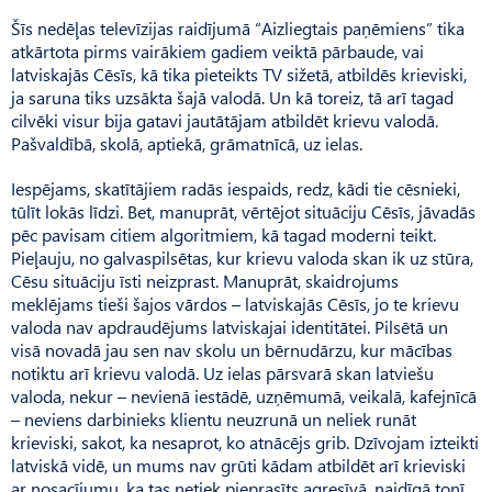
Šīs nedēļas televīzijas raidījumā “Aizliegtais paņēmiens” tika
atkārtota pirms vairākiem gadiem veiktā pārbaude, vai
latviskajās Cēsīs, kā tika pieteikts TV sižetā, atbildēs krieviski,
ja saruna tiks uzsākta šajā valodā. Un kā toreiz, tā arī tagad
cilvēki visur bija gatavi jautātājam atbildēt krievu valodā.
Pašvaldībā, skolā, aptiekā, grāmatnīcā, uz ielas.
Iespējams, skatītājiem radās iespaids, redz, kādi tie cēsnieki,
tūlīt lokās līdzi. Bet, manuprāt, vērtējot situāciju Cēsīs, jāvadās
pēc pavisam citiem algoritmiem, kā tagad moderni teikt.
Pieļauju, no galvaspilsētas, kur krievu valoda skan ik uz stūra,
Cēsu situ­āciju īsti neizprast. Manuprāt, skaidrojums
meklējams tieši šajos vārdos – latviskajās Cēsīs, jo te krievu
valoda nav apdraudējums latviskajai identitātei. Pilsētā un
visā novadā jau sen nav skolu un bērnudārzu, kur mācības
notiktu arī krievu valodā. Uz ielas pārsvarā skan latviešu
valoda, nekur – nevienā iestādē, uzņēmumā, veikalā, kafejnīcā
– neviens darbinieks klientu neuzrunā un neliek runāt
krieviski, sakot, ka nesaprot, ko atnācējs grib. Dzīvojam izteikti
latviskā vidē, un mums nav grūti kādam atbildēt arī krieviski
ar nosacījumu, ka tas netiek pieprasīts agresīvā, naidīgā tonī.