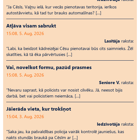
“Ja Cēsīs, Vaļņu ielā, kur vecās pienotavas teritorija, ierīkos
autostāvvietu, kā tad tur brauks automašīnas? […]
Atļāva visam sabrukt
15:08, 5. Aug, 2026
Lasītāja
raksta:
“Labi, ka beidzot kādreizējai Cēsu pienotavai būs cits saimnieks. Žēl
skatīties, kā tā ēka pārvērtusies […]
Vai, novelkot formu, pazūd prasmes
15:08, 5. Aug, 2026
Seniore V.
raksta:
“Nevaru saprast, kā policists var nosist cilvēku. Jā, neesot bijis
darbā, bet vai policistiem neiemāca, […]
Jāierāda vieta, kur trokšņot
15:04, 3. Aug, 2026
Iedzīvotāja
raksta:
“Saka jau, ka pašvaldības policija vairāk kontrolē jauniešus, kas
nakts stundās braukā pa Cēsīm ar […]