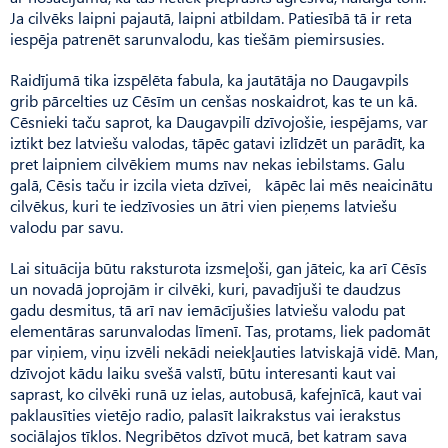
Ja cilvēks laipni pajautā, laipni atbildam. Patiesībā tā ir reta
iespēja patrenēt sarunvalodu, kas tiešām piemirsusies.
Raidījumā tika izspēlēta fabula, ka jautātāja no Daugavpils
grib pārcelties uz Cēsīm un cenšas noskaidrot, kas te un kā.
Cēsnieki taču saprot, ka Daugavpilī dzīvojošie, iespējams, var
iztikt bez latviešu valodas, tāpēc gatavi izlīdzēt un parādīt, ka
pret laipniem cilvēkiem mums nav nekas iebilstams. Galu
galā, Cēsis taču ir izcila vieta dzīvei, kāpēc lai mēs neaicinātu
cilvēkus, kuri te iedzīvosies un ātri vien pieņems latviešu
valodu par savu.
Lai situācija būtu raksturota izsmeļoši, gan jāteic, ka arī Cēsīs
un novadā joprojām ir cilvēki, kuri, pavadījuši te daudzus
gadu desmitus, tā arī nav iemācījušies latviešu valodu pat
elementāras sarunvalodas līmenī. Tas, protams, liek padomāt
par viņiem, viņu izvēli nekādi neiekļauties latviskajā vidē. Man,
dzīvojot kādu laiku svešā valstī, būtu interesanti kaut vai
saprast, ko cilvēki runā uz ielas, autobusā, kafejnīcā, kaut vai
paklausīties vietējo radio, palasīt laikrakstus vai ierakstus
sociālajos tīklos. Negribētos dzīvot mucā, bet katram sava