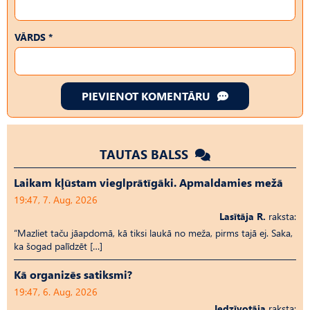
VĀRDS *
PIEVIENOT KOMENTĀRU
TAUTAS BALSS
Laikam kļūstam vieglprātīgāki. Apmaldamies mežā
19:47, 7. Aug, 2026
Lasītāja R.
raksta:
“Mazliet taču jāapdomā, kā tiksi laukā no meža, pirms tajā ej. Saka,
ka šogad palīdzēt […]
Kā organizēs satiksmi?
19:47, 6. Aug, 2026
Iedzīvotāja
raksta: