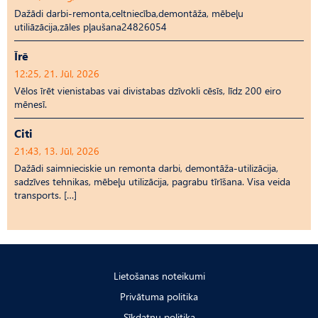
Dažādi darbi-remonta,celtniecība,demontāža, mēbeļu
utiliāzācija,zāles pļaušana24826054
Īrē
12:25, 21. Jūl, 2026
Vēlos īrēt vienistabas vai divistabas dzīvokli cēsīs, līdz 200 eiro
mēnesī.
Citi
21:43, 13. Jūl, 2026
Dažādi saimnieciskie un remonta darbi, demontāža-utilizācija,
sadzīves tehnikas, mēbeļu utilizācija, pagrabu tīrīšana. Visa veida
transports. […]
Lietošanas noteikumi
Privātuma politika
Sīkdatņu politika