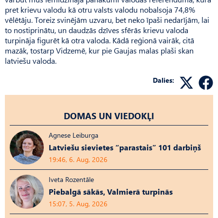
pret krievu valodu kā otru valsts valodu nobalsoja 74,8%
vēlētāju. Toreiz svinējām uzvaru, bet neko īpaši nedarījām, lai
to nostiprinātu, un daudzās dzīves sfērās krievu valoda
turpināja figurēt kā otra valoda. Kādā reģionā vairāk, citā
mazāk, tostarp Vidzemē, kur pie Gaujas malas plaši skan
latviešu valoda.
Dalies:
DOMAS UN VIEDOKĻI
Agnese Leiburga
Latviešu sievietes “parastais” 101 darbiņš
19:46, 6. Aug, 2026
Iveta Rozentāle
Piebalgā sākās, Valmierā turpinās
15:07, 5. Aug, 2026