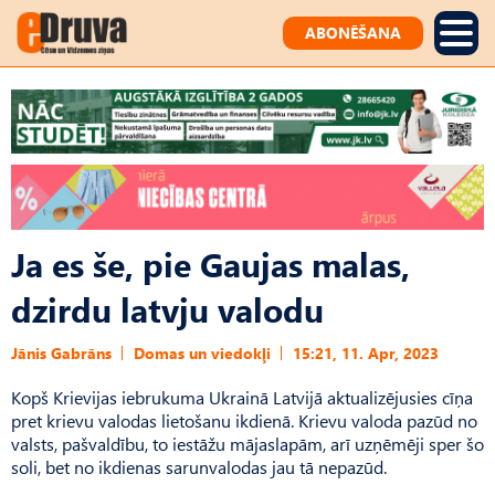
ABONĒŠANA
Ja es še, pie Gaujas malas,
dzirdu latvju valodu
Jānis Gabrāns
Domas un viedokļi
15:21, 11. Apr, 2023
Kopš Krievijas iebrukuma Ukrainā Latvijā aktualizējusies cīņa
pret krievu valodas lietošanu ikdienā. Krievu valoda pazūd no
valsts, pašvaldību, to iestāžu mājaslapām, arī uzņēmēji sper šo
soli, bet no ikdienas sarunvalodas jau tā nepazūd.