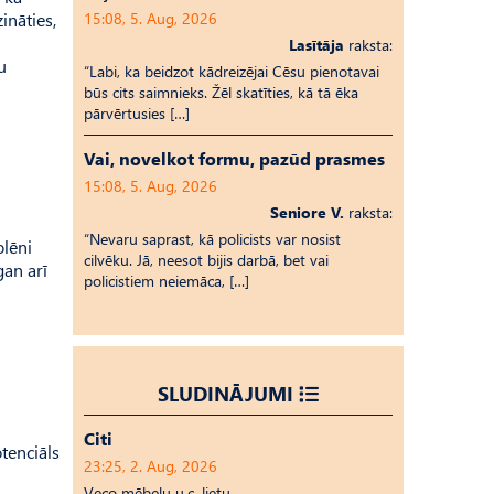
ināties,
15:08, 5. Aug, 2026
Lasītāja
raksta:
u
“Labi, ka beidzot kādreizējai Cēsu pienotavai
būs cits saimnieks. Žēl skatīties, kā tā ēka
pārvērtusies […]
Vai, novelkot formu, pazūd prasmes
15:08, 5. Aug, 2026
Seniore V.
raksta:
“Nevaru saprast, kā policists var nosist
olēni
cilvēku. Jā, neesot bijis darbā, bet vai
gan arī
policistiem neiemāca, […]
SLUDINĀJUMI
Citi
tenciāls
23:25, 2. Aug, 2026
Veco mēbeļu u.c. lietu