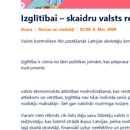
Izglītībai – skaidru valsts
Druva
Domas un viedokļi
02:00, 8. Mai, 2009
Valsts kontroliere
No uzstāšanās Latvijas skolotāju ko
Izglītība ir viena no tām politikas jomām, kas pieprasa
instruments
valsts ekonomiskās attīstības nodrošināšanai, kas reizē 
attieksmi un vērtības. Izglītība nav tikai indivīda sevis
nodokļu maksātāji-, bet gan valstiski nozīmīga nozare.
Varam vien rēķināt, cik lielu daļu savu līdzekļu valsts i
iedzīvotāju, kas šobrīd strādā ārpus Latvijas, pelna nod
tajā skaitā skolotāji, finansiāli uztur neefektīvo un pre