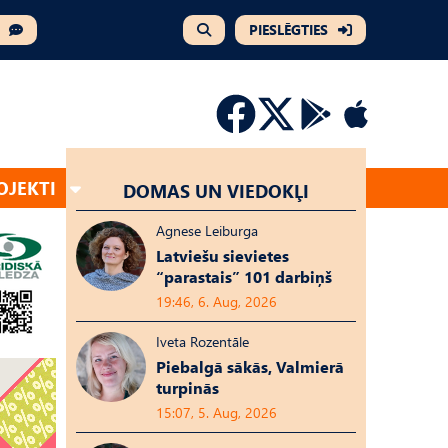
PIESLĒGTIES
OJEKTI
DOMAS UN VIEDOKĻI
Agnese Leiburga
Latviešu sievietes
“parastais” 101 darbiņš
19:46, 6. Aug, 2026
Iveta Rozentāle
Piebalgā sākās, Valmierā
turpinās
15:07, 5. Aug, 2026