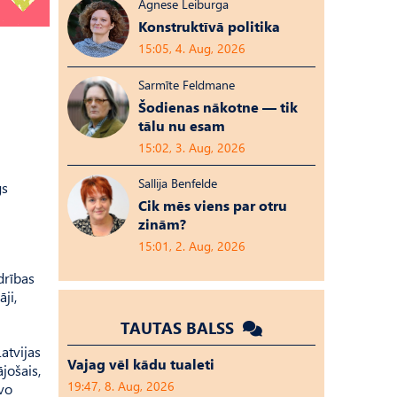
Agnese Leiburga
Konstruktīvā politika
15:05, 4. Aug, 2026
Sarmīte Feldmane
Šodienas nākotne — tik
tālu nu esam
15:02, 3. Aug, 2026
Sallija Benfelde
gs
Cik mēs viens par otru
zinām?
15:01, 2. Aug, 2026
drības
ji,
TAUTAS BALSS
Latvijas
Vajag vēl kādu tualeti
jošais,
19:47, 8. Aug, 2026
avo