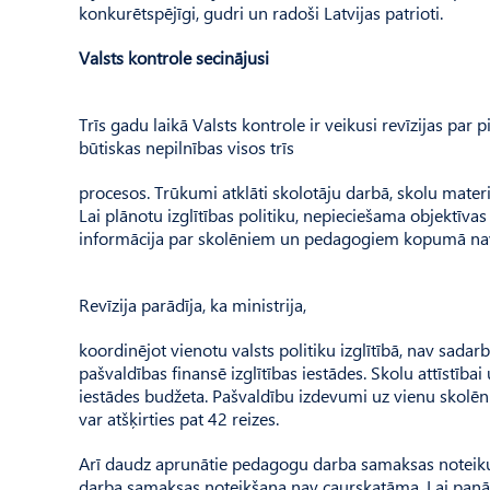
konkurētspējīgi, gudri un radoši Latvijas patrioti.
Valsts kontrole secinājusi
Trīs gadu laikā Valsts kontrole ir veikusi revīzijas par
būtiskas nepilnības visos trīs
procesos. Trūkumi atklāti skolotāju darbā, skolu mate
Lai plānotu izglītības politiku, nepieciešama objektīvas 
informācija par skolēniem un pedagogiem kopumā nav
Revīzija parādīja, ka ministrija,
koordinējot vienotu valsts politiku izglītībā, nav sada
pašvaldības finansē izglītības iestādes. Skolu attīstībai
iestādes budžeta. Pašvaldību izdevumi uz vienu skolēnu
var atšķirties pat 42 reizes.
Arī daudz aprunātie pedagogu darba samaksas noteikum
darba samaksas noteikšana nav caurskatāma. Lai panāktu 