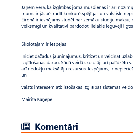
Jāņem vērā, ka izglītības joma mūsdienās ir arī nozīmī
mums ir jāspēj radīt konkurētspējīgas un valstiski ne
Eiropā ir iespējams studēt par zemāku studiju maksu, ne
veiksmīgi un kvalitatīvi pārdodot, lielākie ieguvēji ilgt
Skolotājam ir iespējas
iniciēt dažādus jauninājumus, kritizēt un veicināt uzla
izglītošanas darbu. Šādā veidā skolotāji arī palīdzētu va
arī nodokļu maksātāju resursus. Iespējams, ir nepiecieš
un
valsts interesēm atbilstošākas izglītības sistēmas veid
Mairita Kaņepe
Komentāri