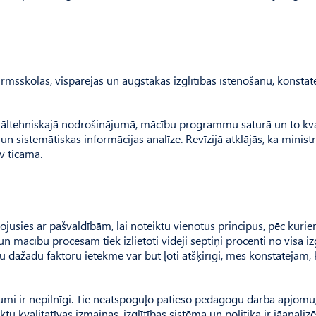
 pirmsskolas, vispārējās un augstākās izglītības īstenošanu, konstat
riāltehniskajā nodrošinājumā, mācību programmu saturā un to kval
un sistemātiskas informācijas analīze. Revīzijā atklājās, ka ministr
 ticama.
rbojusies ar pašvaldībām, lai noteiktu vienotus principus, pēc kuri
 un mācību procesam tiek izlietoti vidēji septiņi procenti no visa iz
 dažādu faktoru ietekmē var būt ļoti atšķirīgi, mēs konstatējām, k
i ir nepilnīgi. Tie neatspoguļo patieso pedagogu darba apjomu,
kvalitatīvas izmaiņas, izglītības sistēma un politika ir jāanalizē