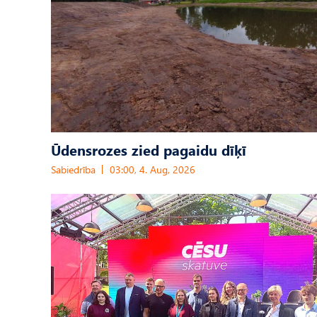
Ūdensrozes zied pagaidu dīķī
Sabiedrība
03:00, 4. Aug, 2026