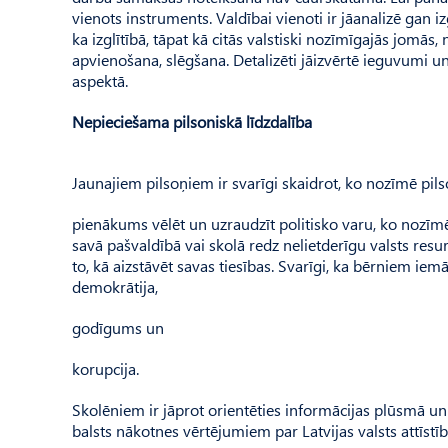
vienots instruments. Valdībai vienoti ir jāanalizē gan iz
ka izglītībā, tāpat kā citās valstiski nozīmīgajās jomās
apvienošana, slēgšana. Detalizēti jāizvērtē ieguvumi un
aspektā.
Nepieciešama pilsoniskā līdzdalība
Jaunajiem pilsoņiem ir svarīgi skaidrot, ko nozīmē pils
pienākums vēlēt un uzraudzīt politisko varu, ko nozīmē 
savā pašvaldībā vai skolā redz nelietderīgu valsts resu
to, kā aizstāvēt savas tiesības. Svarīgi, ka bērniem iem
demokrātija,
godīgums un
korupcija.
Skolēniem ir jāprot orientēties informācijas plūsmā un 
balsts nākotnes vērtējumiem par Latvijas valsts attīstību