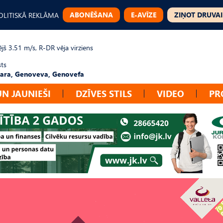
ABONĒŠANA
E-AVĪZE
ZIŅOT DRUVAI
OLITISKĀ REKLĀMA
jš 3.51 m/s, R-DR vēja virziens
sts
ara, Genoveva, Genovefa
UN JAUNIEŠI
DZĪVES STILS
VIDEO
PR