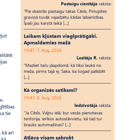
Pastaigu cienītāja
raksta:
“Pie skaistās pastaigu takas Cēsīs, Pirtupītes
graviņā tuvāk vajadzētu kādas labierīcības.
Īpaši jau karstā laikā […]
ējot
Laikam kļūstam vieglprātīgāki.
Apmaldamies mežā
19:47, 7. Aug, 2026
itātē.
Lasītāja R.
raksta:
ijas
“Mazliet taču jāapdomā, kā tiksi laukā no
meža, pirms tajā ej. Saka, ka šogad palīdzēt
[…]
Kā organizēs satiksmi?
19:47, 6. Aug, 2026
em
Iedzīvotāja
raksta:
glītības
a tie
“Ja Cēsīs, Vaļņu ielā, kur vecās pienotavas
teritorija, ierīkos autostāvvietu, kā tad tur
brauks automašīnas? […]
 kā arī
Atļāva visam sabrukt
 kā