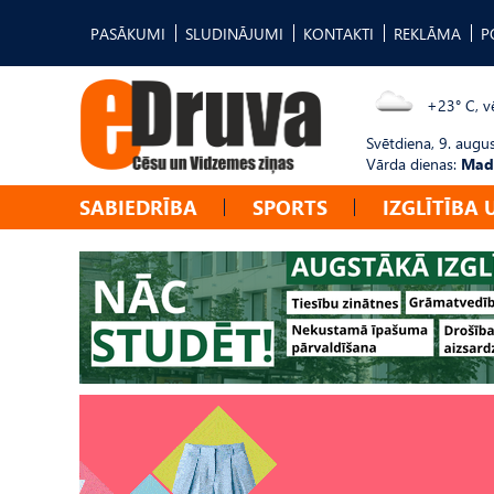
PASĀKUMI
SLUDINĀJUMI
KONTAKTI
REKLĀMA
P
+23° C, vē
Svētdiena, 9. augu
Vārda dienas:
Mad
SABIEDRĪBA
SPORTS
IZGLĪTĪBA 