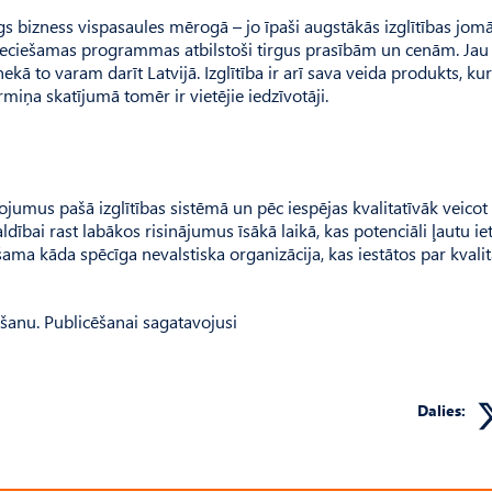
gs bizness vispasaules mērogā – jo īpaši augstākās izglītības jom
pieciešamas programmas atbilstoši tirgus prasībām un cenām. Jau
kā to varam darīt Latvijā. Izglītība ir arī sava veida produkts, ku
ermiņa skatījumā tomēr ir vietējie iedzīvotāji.
bojumus pašā izglītības sistēmā un pēc iespējas kvalitatīvāk veicot
ldībai rast labākos risinājumus īsākā laikā, kas potenciāli ļautu ie
ama kāda spēcīga nevalstiska organizācija, kas iestātos par kvali
ošanu. Publicēšanai sagatavojusi
Dalies: