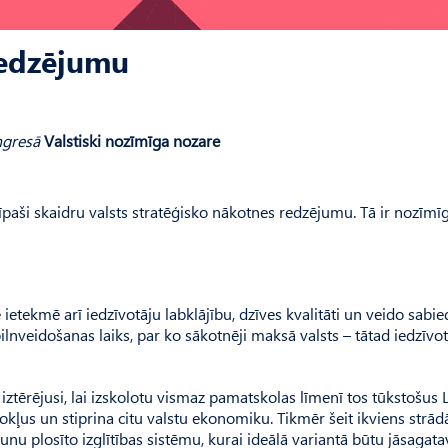
 redzējumu
ngresā
Valstiski nozīmīga nozare
 īpaši skaidru valsts stratēģisko nākotnes redzējumu. Tā ir nozīmī
ietekmē arī iedzīvotāju labklājību, dzīves kvalitāti un veido sabie
 pilnveidošanas laiks, par ko sākotnēji maksā valsts – tātad iedzīvotā
r iztērējusi, lai izskolotu vismaz pamatskolas līmenī tos tūkstošus 
okļus un stiprina citu valstu ekonomiku. Tikmēr šeit ikviens strādā
trunu plosīto izglītības sistēmu, kurai ideālā variantā būtu jāsagat