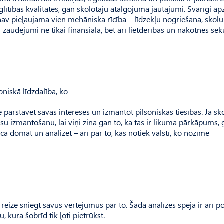
glītības kvalitātes, gan skolotāju atalgojuma jautājumi. Svarīgi apz
, nav pieļaujama vien mehāniska rīcība – līdzekļu nogriešana, skolu
 zaudējumi ne tikai finansiālā, bet arī lietderības un nākotnes sek
oniskā līdzdalība, ko
pārstāvēt savas intereses un izmantot pilsoniskās tiesības. Ja sk
rsu izmantošanu, lai viņi zina gan to, ka tas ir likuma pārkāpums, 
āca domāt un analizēt – arī par to, kas notiek valstī, ko nozīmē
reizē sniegt savus vērtējumus par to. Šāda analīzes spēja ir arī po
, kura šobrīd tik ļoti pietrūkst.