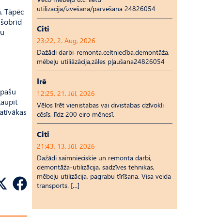
utilizācija/izvešana/pārvešana 24826054
ā. Tāpēc
 šobrīd
Citi
ru
23:22, 2. Aug, 2026
Dažādi darbi-remonta,celtniecība,demontāža,
mēbeļu utiliāzācija,zāles pļaušana24826054
Īrē
 pašu
12:25, 21. Jūl, 2026
taupīt
Vēlos īrēt vienistabas vai divistabas dzīvokli
tatīvākas
cēsīs, līdz 200 eiro mēnesī.
Citi
21:43, 13. Jūl, 2026
Dažādi saimnieciskie un remonta darbi,
demontāža-utilizācija, sadzīves tehnikas,
mēbeļu utilizācija, pagrabu tīrīšana. Visa veida
transports. […]