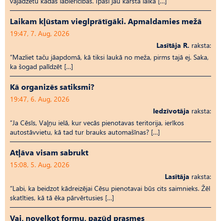
vajadzētu kādas labierīcības. Īpaši jau karstā laikā […]
Laikam kļūstam vieglprātīgāki. Apmaldamies mežā
19:47, 7. Aug, 2026
Lasītāja R.
raksta:
“Mazliet taču jāapdomā, kā tiksi laukā no meža, pirms tajā ej. Saka,
ka šogad palīdzēt […]
Kā organizēs satiksmi?
19:47, 6. Aug, 2026
Iedzīvotāja
raksta:
“Ja Cēsīs, Vaļņu ielā, kur vecās pienotavas teritorija, ierīkos
autostāvvietu, kā tad tur brauks automašīnas? […]
Atļāva visam sabrukt
15:08, 5. Aug, 2026
Lasītāja
raksta:
“Labi, ka beidzot kādreizējai Cēsu pienotavai būs cits saimnieks. Žēl
skatīties, kā tā ēka pārvērtusies […]
Vai, novelkot formu, pazūd prasmes