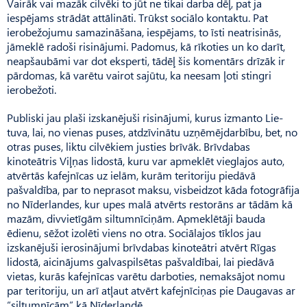
Vairāk vai mazāk cilvēki to jūt ne tikai darba dēļ, pat ja
iespējams strādāt attālināti. Trūkst sociālo kontaktu. Pat
ierobežojumu samazināšana, iespējams, to īsti neatrisinās,
jāmeklē radoši risinājumi. Padomus, kā rīkoties un ko darīt,
neapšaubāmi var dot eksperti, tādēļ šis komentārs drīzāk ir
pārdomas, kā varētu vairot sajūtu, ka neesam ļoti stingri
ierobežoti.
Publiski jau plaši izskanējuši risinājumi, kurus izmanto Lie­
tuva, lai, no vienas puses, atdzīvinātu uzņēmējdarbību, bet, no
otras puses, liktu cilvēkiem justies brīvāk. Brīvdabas
kinoteātris Viļņas lidostā, kuru var apmeklēt vieglajos auto,
atvērtās kafejnīcas uz ielām, kurām teritoriju piedāvā
pašvaldība, par to neprasot maksu, visbeidzot kāda fotogrāfija
no Nīderlandes, kur upes malā atvērts restorāns ar tādām kā
mazām, divvietīgām siltumnīciņām. Apmeklētāji bauda
ēdienu, sēžot izolēti viens no otra. Sociālajos tīklos jau
izskanējuši ierosinājumi brīvdabas kinoteātri atvērt Rīgas
lidostā, aicinājums galvaspilsētas pašvaldībai, lai piedāvā
vietas, kurās kafejnīcas varētu darboties, nemaksājot nomu
par teritoriju, un arī atļaut atvērt kafejnīciņas pie Daugavas ar
“siltumnīcām” kā Nīderlandē.