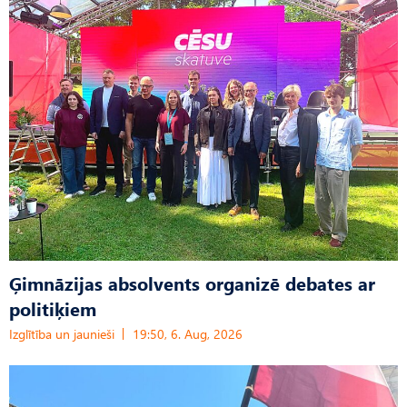
Ģimnāzijas absolvents organizē debates ar
politiķiem
Izglītība un jaunieši
19:50, 6. Aug, 2026