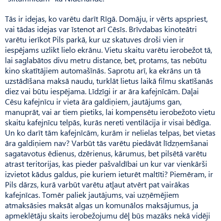
Tās ir idejas, ko varētu darīt Rīgā. Domāju, ir vērts apspriest,
vai tādas idejas var īstenot arī Cēsīs. Brīvdabas kinoteātri
varētu ierīkot Pils parkā, kur uz skatuves droši vien ir
iespējams uzlikt lielo ekrānu. Vietu skaitu varētu ierobežot tā,
lai saglabātos divu metru distance, bet, protams, tas nebūtu
kino skatītājiem automašīnās. Saprotu arī, ka ekrāns un tā
uzstādīšana maksā naudu, turklāt lietus laikā filmu skatīšanās
diez vai būtu iespējama. Līdzīgi ir ar āra kafejnīcām. Daļai
Cēsu kafejnīcu ir vieta āra galdiņiem, jautājums gan,
manuprāt, vai ar tiem pietiks, lai kompensētu ierobežoto vietu
skaitu kafejnīcu telpās, kurās nereti ventilācija ir visai bēdīga.
Un ko darīt tām kafejnīcām, kurām ir nelielas telpas, bet vietas
āra galdiņiem nav? Varbūt tās varētu piedāvāt līdzņemšanai
sagatavotus ēdienus, dzērienus, kārumus, bet pilsētā varētu
atrast teritorijas, kas pieder pašvaldībai un kur var vienkārši
izvietot kādus galdus, pie kuriem ieturēt maltīti? Piemēram, ir
Pils dārzs, kurā varbūt varētu atļaut atvērt pat vairākas
kafejnīcas. Tomēr paliek jautājums, vai uzņēmējiem
atmaksāsies maksāt algas un komunālos maksājumus, ja
apmeklētāju skaits ierobežojumu dēļ būs mazāks nekā vidēji