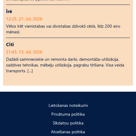
Īrē
12:25, 21. Jūl, 2026
Vēlos īrēt vienistabas vai divistabas dzīvokli cēsīs, līdz 200 eiro
mēnesī.
Citi
21:43, 13. Jūl, 2026
Dažādi saimnieciskie un remonta darbi, demontāža-utilizācija,
sadzīves tehnikas, mēbeļu utilizācija, pagrabu tīrīšana. Visa veida
transports. […]
Lietošanas noteikumi
Privātuma politika
Sīkdatņu politika
Atcelšanas politika