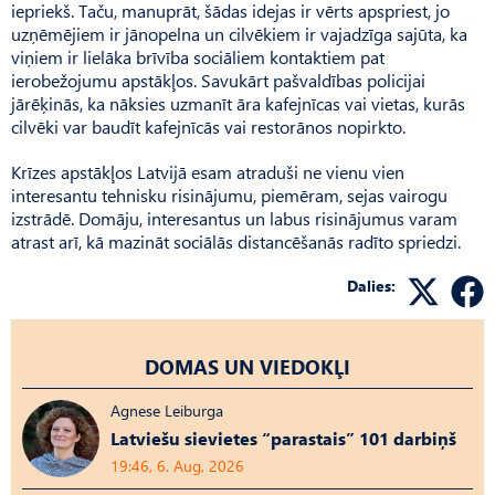
iepriekš. Taču, manuprāt, šādas idejas ir vērts apspriest, jo
uzņēmējiem ir jānopelna un cilvēkiem ir vajadzīga sajūta, ka
viņiem ir lielāka brīvība sociāliem kontaktiem pat
ierobežojumu apstākļos. Savukārt pašvaldības policijai
jārēķinās, ka nāksies uzmanīt āra kafejnīcas vai vietas, kurās
cilvēki var baudīt kafejnīcās vai restorānos nopirkto.
Krīzes apstākļos Latvijā esam atraduši ne vienu vien
interesantu tehnisku risinājumu, piemēram, sejas vairogu
izstrādē. Domāju, interesantus un labus risinājumus varam
atrast arī, kā mazināt soci­ālās distancēšanās radīto sprie­dzi.
Dalies:
DOMAS UN VIEDOKĻI
Agnese Leiburga
Latviešu sievietes “parastais” 101 darbiņš
19:46, 6. Aug, 2026