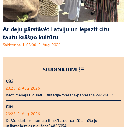
Ar deju pārstāvēt Latviju un iepazīt citu
tautu krāšņo kultūru
Sabiedrība
03:00, 5. Aug, 2026
SLUDINĀJUMI
Citi
23:25, 2. Aug, 2026
Veco mēbeļu u.c. lietu utilizācija/izvešana/pārvešana 24826054
Citi
23:22, 2. Aug, 2026
Dažādi darbi-remonta,celtniecība,demontāža, mēbeļu
utiliāzācija,zāles pļaušana24826054