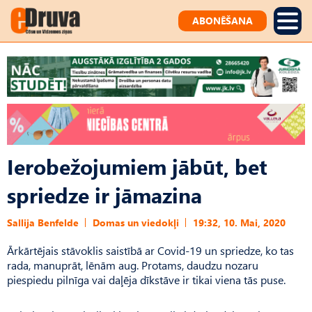
ABONĒŠANA
Ierobežojumiem jābūt, bet
spriedze ir jāmazina
Sallija Benfelde
Domas un viedokļi
19:32, 10. Mai, 2020
Ārkārtējais stāvoklis saistībā ar Covid-19 un spriedze, ko tas
rada, manuprāt, lēnām aug. Protams, daudzu nozaru
piespiedu pilnīga vai daļēja dīkstāve ir tikai viena tās puse.