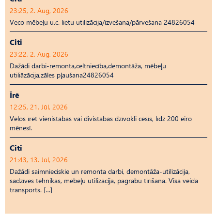
23:25, 2. Aug, 2026
Veco mēbeļu u.c. lietu utilizācija/izvešana/pārvešana 24826054
Citi
23:22, 2. Aug, 2026
Dažādi darbi-remonta,celtniecība,demontāža, mēbeļu
utiliāzācija,zāles pļaušana24826054
Īrē
12:25, 21. Jūl, 2026
Vēlos īrēt vienistabas vai divistabas dzīvokli cēsīs, līdz 200 eiro
mēnesī.
Citi
21:43, 13. Jūl, 2026
Dažādi saimnieciskie un remonta darbi, demontāža-utilizācija,
sadzīves tehnikas, mēbeļu utilizācija, pagrabu tīrīšana. Visa veida
transports. […]