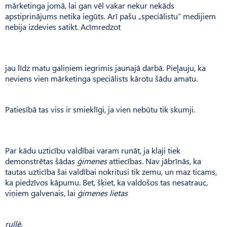
mārketinga jomā, lai gan vēl vakar nekur nekāds
apstiprinājums netika iegūts. Arī pašu „speciālistu” medijiem
nebija izdevies satikt. Acīmredzot
jau līdz matu galiņiem iegrimis jaunajā darbā. Pieļauju, ka
neviens vien mārketinga speciālists kārotu šādu amatu.
Patiesībā tas viss ir smieklīgi, ja vien nebūtu tik skumji.
Par kādu uzticību valdībai varam runāt, ja klaji tiek
demonstrētas šādas
ģimenes
attiecības. Nav jābrīnās, ka
tautas uzticība šai valdībai nokritusi tik zemu, un maz ticams,
ka piedzīvos kāpumu. Bet, šķiet, ka valdošos tas nesatrauc,
viņiem galvenais, lai
ģimenes lietas
rullē
.