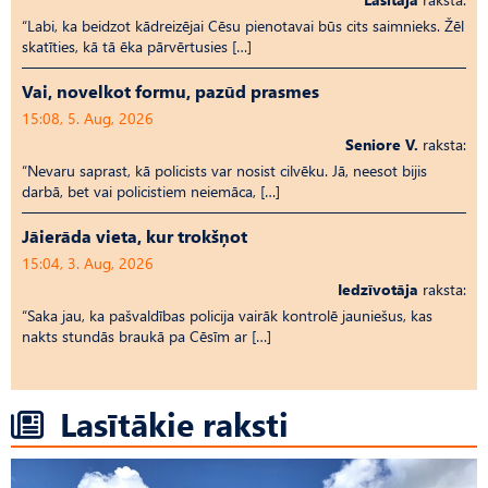
“Labi, ka beidzot kādreizējai Cēsu pienotavai būs cits saimnieks. Žēl
skatīties, kā tā ēka pārvērtusies […]
Vai, novelkot formu, pazūd prasmes
15:08, 5. Aug, 2026
Seniore V.
raksta:
“Nevaru saprast, kā policists var nosist cilvēku. Jā, neesot bijis
darbā, bet vai policistiem neiemāca, […]
Jāierāda vieta, kur trokšņot
15:04, 3. Aug, 2026
Iedzīvotāja
raksta:
“Saka jau, ka pašvaldības policija vairāk kontrolē jauniešus, kas
nakts stundās braukā pa Cēsīm ar […]
Lasītākie raksti