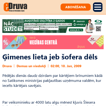
ABONĒŠANA
Ģimenes lieta jeb šofera dēls
Druva
Domas un viedokļi
02:00, 10. Jan, 2009
Pēdējās dienās daudz dzirdam par kārtējiem brīnumiem kādā
no Satiksmes ministrijas pakļautības uzņēmuma valdēm, kur
iecelts kārtējais savējais.
Par veiksminieku ar 4000 latu algu mēnesī kļuvis Šlesera