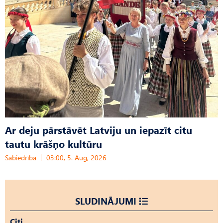
Ar deju pārstāvēt Latviju un iepazīt citu
tautu krāšņo kultūru
Sabiedrība
03:00, 5. Aug, 2026
SLUDINĀJUMI
Citi