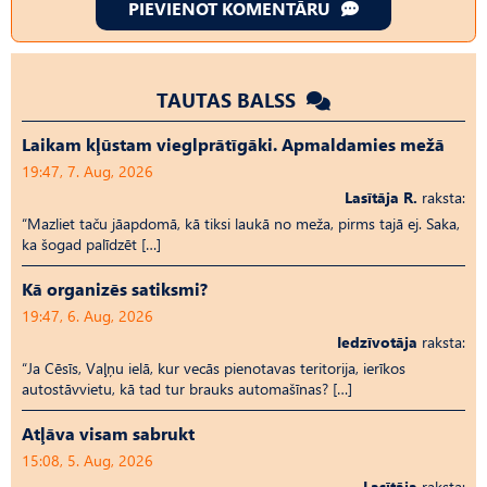
PIEVIENOT KOMENTĀRU
TAUTAS BALSS
Laikam kļūstam vieglprātīgāki. Apmaldamies mežā
19:47, 7. Aug, 2026
Lasītāja R.
raksta:
“Mazliet taču jāapdomā, kā tiksi laukā no meža, pirms tajā ej. Saka,
ka šogad palīdzēt […]
Kā organizēs satiksmi?
19:47, 6. Aug, 2026
Iedzīvotāja
raksta:
“Ja Cēsīs, Vaļņu ielā, kur vecās pienotavas teritorija, ierīkos
autostāvvietu, kā tad tur brauks automašīnas? […]
Atļāva visam sabrukt
15:08, 5. Aug, 2026
Lasītāja
raksta: