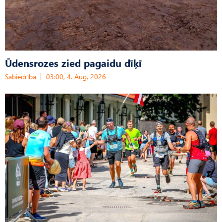
Ūdensrozes zied pagaidu dīķī
Sabiedrība
03:00, 4. Aug, 2026