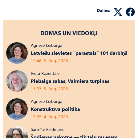
Dalies:
DOMAS UN VIEDOKĻI
Agnese Leiburga
Latviešu sievietes “parastais” 101 darbiņš
19:46, 6. Aug, 2026
Iveta Rozentāle
Piebalgā sākās, Valmierā turpinās
15:07, 5. Aug, 2026
Agnese Leiburga
Konstruktīvā politika
15:05, 4. Aug, 2026
Sarmīte Feldmane
Šodienas nākotne — tik tālu nu esam