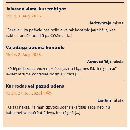
Jāierāda vieta, kur trokšņot
15:04, 3. Aug, 2026
Iedzīvotāja
raksta:
“Saka jau, ka pašvaldības policija vairāk kontrolē jauniešus, kas
nakts stundās braukā pa Cēsīm ar […]
Vajadzīga ātruma kontrole
15:04, 2. Aug, 2026
Autovadītājs
raksta:
“Pēdējais laiks uz Vid­ze­mes šosejas no Līgatnes līdz Ieriķiem arī
ieviest ātruma kontroles posmu. Citādi […]
Kur rodas vai pazūd ūdens
13:24, 27. Jūl, 2026
1
Lasītājs
raksta:
“Kā tas nākas, ka man dzīvoklī ūdens skaitītājs rāda nepilnu
kubikmetru patērētā ūdens, bet rēķinā […]