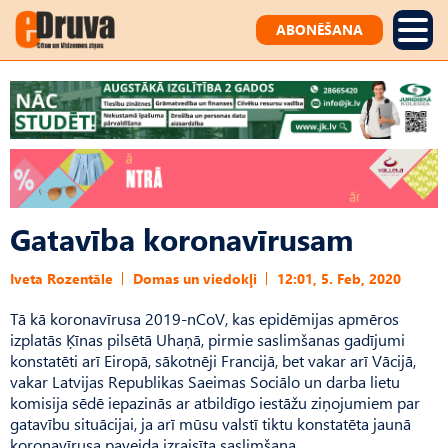
ABONĒŠANA
Gatavība koronavīrusam
Iveta Rozentāle
Domas un viedokļi
12:01, 5. Feb, 2020
Tā kā koronavīrusa 2019-nCoV, kas epidēmijas apmēros
izplatās Ķīnas pilsētā Uhaņā, pirmie saslimšanas gadījumi
konstatēti arī Eiropā, sākotnēji Francijā, bet vakar arī Vācijā,
vakar Latvijas Re­publikas Saeimas Sociālo un darba lietu
komisija sēdē iepazinās ar atbildīgo iestāžu ziņojumiem par
gatavību situācijai, ja arī mūsu valstī tiktu konstatēta jaunā
koronavīrusa paveida izraisīta saslimšana.