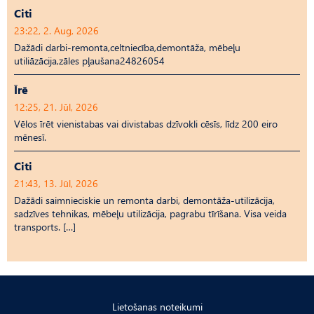
Citi
23:22, 2. Aug, 2026
Dažādi darbi-remonta,celtniecība,demontāža, mēbeļu
utiliāzācija,zāles pļaušana24826054
Īrē
12:25, 21. Jūl, 2026
Vēlos īrēt vienistabas vai divistabas dzīvokli cēsīs, līdz 200 eiro
mēnesī.
Citi
21:43, 13. Jūl, 2026
Dažādi saimnieciskie un remonta darbi, demontāža-utilizācija,
sadzīves tehnikas, mēbeļu utilizācija, pagrabu tīrīšana. Visa veida
transports. […]
Lietošanas noteikumi