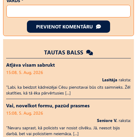
VĀRDS *
PIEVIENOT KOMENTĀRU
TAUTAS BALSS
Atļāva visam sabrukt
15:08, 5. Aug, 2026
Lasītāja
raksta:
“Labi, ka beidzot kādreizējai Cēsu pienotavai būs cits saimnieks. Žēl
skatīties, kā tā ēka pārvērtusies […]
Vai, novelkot formu, pazūd prasmes
15:08, 5. Aug, 2026
Seniore V.
raksta:
“Nevaru saprast, kā policists var nosist cilvēku. Jā, neesot bijis
darbā, bet vai policistiem neiemāca, […]