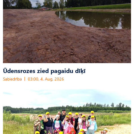
Ūdensrozes zied pagaidu dīķī
Sabiedrība
03:00, 4. Aug, 2026