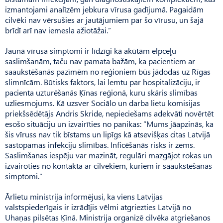
izmantojami analīzēm jebkura vīrusa gadījumā. Pagaidām
cilvēki nav vērsušies ar jautājumiem par šo vīrusu, un šajā
brīdī arī nav iemesla aži­otāžai.”
Jaunā vīrusa simptomi ir līdzīgi kā akūtām elpceļu
saslimšanām, taču nav pamata bažām, ka pacientiem ar
saaukstēšanās pazīmēm no reģioniem būs jādodas uz Rīgas
slimnīcām. Būtisks faktors, lai lemtu par hospitalizāciju, ir
pacienta uzturēšanās Ķīnas reģionā, kuru skāris slimības
uzliesmojums. Kā uzsver Sociālo un darba lietu komisijas
priekšsēdētājs Andris Skride, nepieciešams adekvāti novērtēt
esošo situāciju un izvairīties no panikas: “Mums jāapzinās, ka
šis vīruss nav tik bīstams un lipīgs kā atsevišķas citas Latvijā
sastopamas infekciju slimības. Inficēšanās risks ir zems.
Saslimšanas iespēju var mazināt, regulāri mazgājot rokas un
izvairoties no kontakta ar cilvēkiem, kuriem ir saaukstēšanās
simptomi.”
Ārlietu ministrija informējusi, ka viens Latvijas
valstspiederīgais ir izrādījis vēlmi atgriezties Latvijā no
Uhaņas pilsētas Ķīnā. Ministrija organizē cilvēka atgriešanos