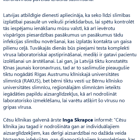
Latvijas atbildīgie dienesti apliecināja, ka seko līdzi slimības
izplatībai pasaulē un veikuši priekšdarbus, lai spētu kontrolēt
tās iespējamu ienākšanu mūsu valstī, kā arī ievērotu
vispārīgos piesardzības pasākumus un pasākumus tādu
infekcijas slimību novēršanai, kas izplatās kontakta un gaisa
pilienu ceļā. Tuvākajās dienās būs pieejami testa komplekti
vīrusa laboratoriskai apstiprināšanai, mediķi ir gatavi pacientu
izolēšanai un ārstēšanai. Lai gan, ja Latvijā tiktu konstatēts
Ķīnas jaunais koronavīruss, tad ar to saslimušie pieaugušie
tiktu nogādāti Rīgas Austrumu klīniskajā universitātes
slimnīcā (RAKUS), bet bērni tiktu vesti uz Bērnu klīnisko
universitātes slimnīcu, reģionālajām slimnīcām ieteikts
iegādāties papildu aizsarglīdzekļus, kā arī nodrošināt
laboratorisko izmeklēšanu, lai varētu atšķirt šo vīrusu no
gripas vīrusa.
Cēsu klīnikas galvenā ārste
Inga Skrapce
informē: “Cēsu
klīnika jau tagad ir nodrošināta gan ar individuālajiem
aizsarglīdzekļiem, kas derīgi aizsardzībai no dažāda veida
bīstamām infekcijām, gan diagnostiskajiem komplektiem, kas