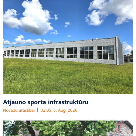
Atjauno sporta infrastruktūru
Novadu attīstībai
02:05, 5. Aug, 2026