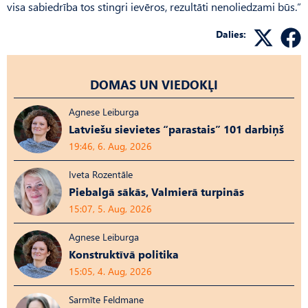
visa sabiedrība tos stingri ievēros, rezultāti nenoliedzami būs.”
Dalies:
DOMAS UN VIEDOKĻI
Agnese Leiburga
Latviešu sievietes “parastais” 101 darbiņš
19:46, 6. Aug, 2026
Iveta Rozentāle
Piebalgā sākās, Valmierā turpinās
15:07, 5. Aug, 2026
Agnese Leiburga
Konstruktīvā politika
15:05, 4. Aug, 2026
Sarmīte Feldmane