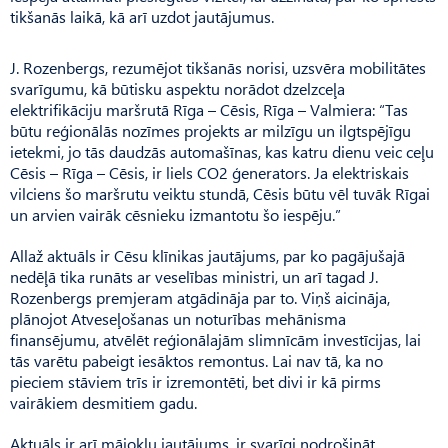
tikšanās laikā, kā arī uzdot jautājumus.
J. Rozenbergs, rezumējot tikšanās norisi, uzsvēra mobilitātes
svarīgumu, kā būtisku aspektu norādot dzelzceļa
elektrifikāciju maršrutā Rīga – Cēsis, Rīga – Valmiera: “Tas
būtu reģionālās nozīmes projekts ar milzīgu un ilgtspējīgu
ietekmi, jo tās daudzās automašīnas, kas katru dienu veic ceļu
Cēsis – Rīga – Cēsis, ir liels CO2 ģenerators. Ja elektriskais
vilciens šo maršrutu veiktu stundā, Cēsis būtu vēl tuvāk Rīgai
un arvien vairāk cēsnieku izmantotu šo iespēju.”
Allaž aktuāls ir Cēsu klīnikas jautājums, par ko pagājušajā
nedēļā tika runāts ar veselības ministri, un arī tagad J.
Rozenbergs premjeram atgādināja par to. Viņš aicināja,
plānojot Atveseļo­šanas un noturības mehānisma
finansējumu, atvēlēt reģionālajām slimnīcām investīcijas, lai
tās varētu pabeigt iesāktos remontus. Lai nav tā, ka no
pieciem stāviem trīs ir izremontēti, bet divi ir kā pirms
vairākiem desmitiem gadu.
Aktuāls ir arī mājokļu jautājums, ir svarīgi nodrošināt