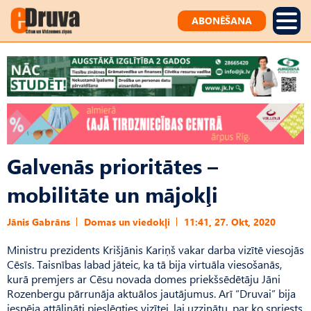
ABONĒŠANA
Galvenās prioritātes –
mobilitāte un mājokļi
Jānis Gabrāns
Domas un viedokļi
11:41, 27. Okt, 2020
Ministru prezidents Krišjānis Kariņš vakar darba vizītē viesojās
Cēsīs. Taisnības labad jāteic, ka tā bija virtuāla viesošanās,
kurā premjers ar Cēsu novada domes priekšsēdētāju Jāni
Rozenbergu pārrunāja aktuālos jautājumus. Arī “Druvai” bija
iespēja attālināti pieslēgties vizītei, lai uzzinātu, par ko spriests