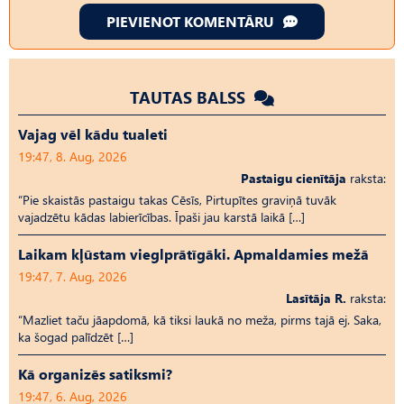
PIEVIENOT KOMENTĀRU
TAUTAS BALSS
Vajag vēl kādu tualeti
19:47, 8. Aug, 2026
Pastaigu cienītāja
raksta:
“Pie skaistās pastaigu takas Cēsīs, Pirtupītes graviņā tuvāk
vajadzētu kādas labierīcības. Īpaši jau karstā laikā […]
Laikam kļūstam vieglprātīgāki. Apmaldamies mežā
19:47, 7. Aug, 2026
Lasītāja R.
raksta:
“Mazliet taču jāapdomā, kā tiksi laukā no meža, pirms tajā ej. Saka,
ka šogad palīdzēt […]
Kā organizēs satiksmi?
19:47, 6. Aug, 2026