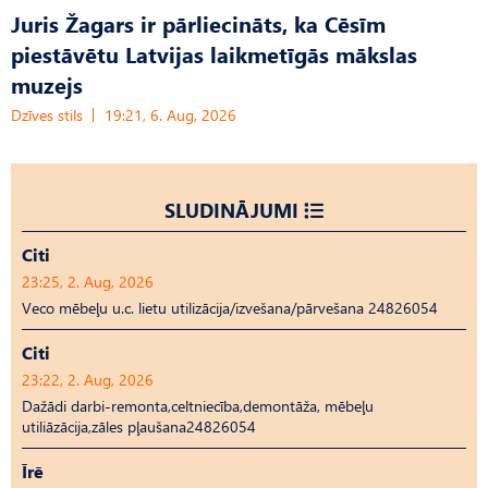
Juris Žagars ir pārliecināts, ka Cēsīm
piestāvētu Latvijas laikmetīgās mākslas
muzejs
Dzīves stils
19:21, 6. Aug, 2026
SLUDINĀJUMI
Citi
23:25, 2. Aug, 2026
Veco mēbeļu u.c. lietu utilizācija/izvešana/pārvešana 24826054
Citi
23:22, 2. Aug, 2026
Dažādi darbi-remonta,celtniecība,demontāža, mēbeļu
utiliāzācija,zāles pļaušana24826054
Īrē