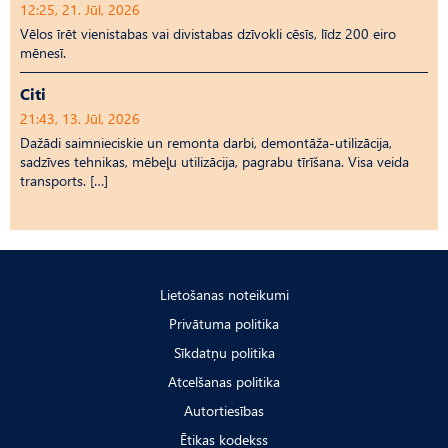
12:25, 21. Jūl, 2026
Vēlos īrēt vienistabas vai divistabas dzīvokli cēsīs, līdz 200 eiro
mēnesī.
Citi
21:43, 13. Jūl, 2026
Dažādi saimnieciskie un remonta darbi, demontāža-utilizācija,
sadzīves tehnikas, mēbeļu utilizācija, pagrabu tīrīšana. Visa veida
transports. […]
Lietošanas noteikumi
Privātuma politika
Sīkdatņu politika
Atcelšanas politika
Autortiesības
Ētikas kodekss