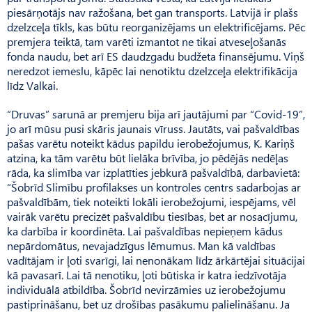
piesārņotājs nav ražošana, bet gan transports. Latvijā ir plašs
dzelzceļa tīkls, kas būtu reorganizējams un elektrificējams. Pēc
premjera teiktā, tam varēti izmantot ne tikai atveseļošanās
fonda naudu, bet arī ES daudzgadu budžeta finansējumu. Viņš
neredzot iemeslu, kāpēc lai nenotiktu dzelzceļa elektrifikācija
līdz Valkai.
“Druvas” sarunā ar premjeru bija arī jautājumi par “Covid-19”,
jo arī mūsu pusi skāris jaunais vīruss. Jautāts, vai pašvaldības
pašas varētu noteikt kādus papildu ierobežojumus, K. Kariņš
atzina, ka tām varētu būt lielāka brīvība, jo pēdējās nedēļas
rāda, ka slimība var izplatīties jebkurā pašvaldībā, darbavietā:
“Šobrīd Slimību profilakses un kontroles centrs sadarbojas ar
pašvaldībām, tiek noteikti lokāli ierobežojumi, iespējams, vēl
vairāk varētu precizēt pašvaldību tiesības, bet ar nosacījumu,
ka darbība ir koordinēta. Lai pašvaldības nepieņem kādus
nepārdomātus, nevajadzīgus lēmumus. Man kā valdības
vadītājam ir ļoti svarīgi, lai nenonākam līdz ārkārtējai situācijai
kā pavasarī. Lai tā nenotiku, ļoti būtiska ir katra iedzīvotāja
individuālā atbildība. Šobrīd nevirzāmies uz ierobežojumu
pastiprināšanu, bet uz drošības pasākumu palielināšanu. Ja