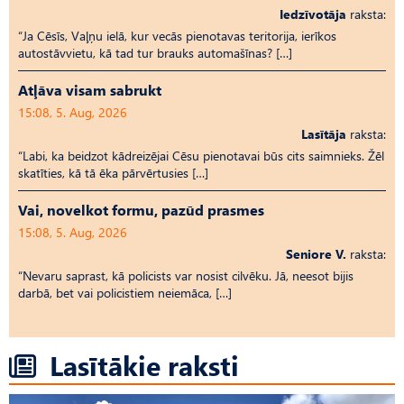
Iedzīvotāja
raksta:
“Ja Cēsīs, Vaļņu ielā, kur vecās pienotavas teritorija, ierīkos
autostāvvietu, kā tad tur brauks automašīnas? […]
Atļāva visam sabrukt
15:08, 5. Aug, 2026
Lasītāja
raksta:
“Labi, ka beidzot kādreizējai Cēsu pienotavai būs cits saimnieks. Žēl
skatīties, kā tā ēka pārvērtusies […]
Vai, novelkot formu, pazūd prasmes
15:08, 5. Aug, 2026
Seniore V.
raksta:
“Nevaru saprast, kā policists var nosist cilvēku. Jā, neesot bijis
darbā, bet vai policistiem neiemāca, […]
Lasītākie raksti