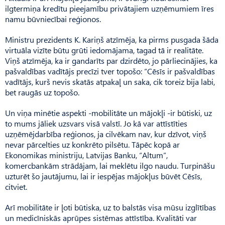
ilgtermiņa kredītu pieejamību privātajiem uzņēmumiem īres
namu būvniecībai reģionos.
Ministru prezidents K. Kariņš atzīmēja, ka pirms pusgada šāda
virtuāla vizīte būtu grūti iedomājama, tagad tā ir realitāte.
Viņš atzīmēja, ka ir gandarīts par dzirdēto, jo pārliecinājies, ka
pašvaldības vadītājs precīzi tver topošo: “Cēsīs ir pašvaldības
vadītājs, kurš nevis skatās atpakaļ un saka, cik toreiz bija labi,
bet raugās uz topošo.
Un viņa minētie aspekti -mobilitāte un mājokļi -ir būtiski, uz
to mums jāliek uzsvars visā valstī. Jo kā var attīstīties
uzņēmējdarbība reģionos, ja cilvēkam nav, kur dzīvot, viņš
nevar pārcelties uz konkrēto pilsētu. Tāpēc kopā ar
Ekonomikas ministriju, Latvijas Banku, “Altum”,
komercbankām strādājam, lai meklētu ilgo naudu. Turpināšu
uzturēt šo jautājumu, lai ir iespējas mājokļus būvēt Cēsīs,
citviet.
Arī mobilitāte ir ļoti būtiska, uz to balstās visa mūsu izglītības
un medicīniskās aprūpes sistēmas attīstība. Kvalitāti var