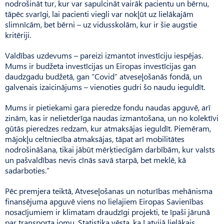
nodrošināt tur, kur var sapulcināt vairāk pacientu un bērnu,
tāpēc svarīgi, lai pacienti viegli var nokļūt uz lielākajām
slimnīcām, bet bērni – uz vidusskolām, kur ir šie augstie
kritēriji.
Valdības uzdevums – pareizi izmantot investīciju iespējas.
Mums ir budžeta investīcijas un Eiropas investīcijas gan
daudzgadu budžetā, gan “Covid” atveseļošanās fondā, un
galvenais izaicinājums – vienoties gudri šo naudu ieguldīt.
Mums ir pietiekami gara pieredze fondu naudas apguvē, arī
zinām, kas ir nelietderīga naudas izmantošana, un no kolektīvi
gūtās pieredzes redzam, kur atmaksājas ieguldīt. Piemēram,
mājokļu celt­niecība atmaksājas, tāpat arī mobilitātes
nodrošināšana, tikai jābūt mērķtiecīgām darbībām, kur valsts
un pašvaldības nevis cīnās savā starpā, bet meklē, kā
sadarboties.”
Pēc premjera teiktā, Atve­seļošanas un noturības mehānisma
finansējuma apguvē viens no lielajiem Eiropas Savienības
nosacījumiem ir klimatam draudzīgi projekti, te īpaši jārunā
par transporta jomu. Statistika vēsta, ka Latvijā lielākais