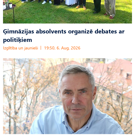
Ģimnāzijas absolvents organizē debates ar
politiķiem
Izglītība un jaunieši
19:50, 6. Aug, 2026