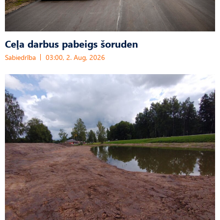
Ceļa darbus pabeigs šoruden
Sabiedrība
03:00, 2. Aug, 2026