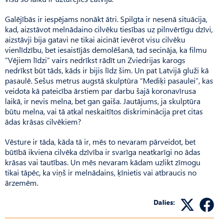
Galējībās ir iespējams nonākt ātri. Spilgta ir nesenā situācija,
kad, aizstāvot melnādaino cilvēku tiesības uz pilnvērtīgu dzīvi,
aizstāvji bija gatavi ne tikai aicināt ievērot visu cilvēku
vienlīdzību, bet iesaistījās demolēšanā, tad secināja, ka filmu
“Vējiem līdzi” vairs nedrīkst rādīt un Zviedrijas karogs
nedrīkst būt tāds, kāds ir bijis līdz šim. Un pat Latvijā gluži kā
pasaulē. Sešus metrus augstā skulptūra “Mediķi pasaulei”, kas
veidota kā pateicība ārstiem par darbu šajā koronavīrusa
laikā, ir nevis melna, bet gan gaiša. Jautājums, ja skulptūra
būtu melna, vai tā atkal neskaitītos diskriminācija pret citas
ādas krāsas cilvēkiem?
Vēsture ir tāda, kāda tā ir, mēs to nevaram pārveidot, bet
būtībā ikviena cilvēka dzīvība ir svarīga neatkarīgi no ādas
krāsas vai tautības. Un mēs nevaram kādam uzlikt zīmogu
tikai tāpēc, ka viņš ir melnādains, ķīnietis vai atbraucis no
ārzemēm.
Dalies: