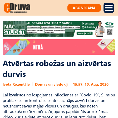
ABONĒŠANA
Atvērtas robežas un aizvērtas
durvis
Iveta Rozentāle
Domas un viedokļi
15:57, 10. Aug, 2020
Lai izvairītos no iespējamās inficēšanās ar “Covid-19”, Slimību
profilakses un kontroles centrs aicinājis aizvērt durvis un
neuzņemt savās mājās viesus un draugus, kas nesen
atbraukuši no ārzemēm. Ziņojums papildināts ar reklāmas
video, kur sieviete, atverot durvis un ieraugot viešņu, bez