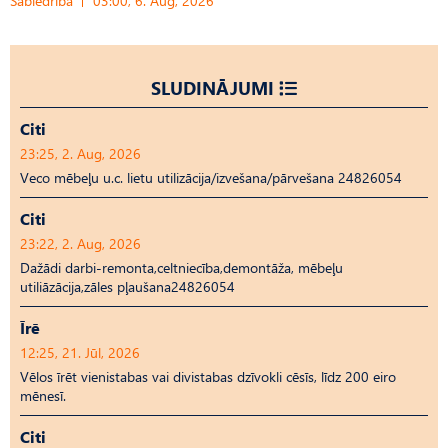
Sabiedrība
03:00, 6. Aug, 2026
SLUDINĀJUMI
Citi
23:25, 2. Aug, 2026
Veco mēbeļu u.c. lietu utilizācija/izvešana/pārvešana 24826054
Citi
23:22, 2. Aug, 2026
Dažādi darbi-remonta,celtniecība,demontāža, mēbeļu
utiliāzācija,zāles pļaušana24826054
Īrē
12:25, 21. Jūl, 2026
Vēlos īrēt vienistabas vai divistabas dzīvokli cēsīs, līdz 200 eiro
mēnesī.
Citi