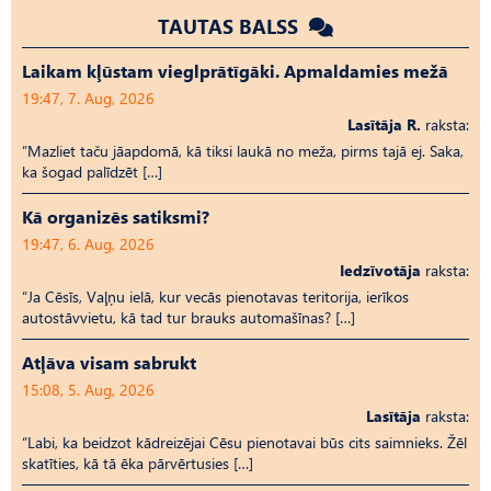
TAUTAS BALSS
Laikam kļūstam vieglprātīgāki. Apmaldamies mežā
19:47, 7. Aug, 2026
Lasītāja R.
raksta:
“Mazliet taču jāapdomā, kā tiksi laukā no meža, pirms tajā ej. Saka,
ka šogad palīdzēt […]
Kā organizēs satiksmi?
19:47, 6. Aug, 2026
Iedzīvotāja
raksta:
“Ja Cēsīs, Vaļņu ielā, kur vecās pienotavas teritorija, ierīkos
autostāvvietu, kā tad tur brauks automašīnas? […]
Atļāva visam sabrukt
15:08, 5. Aug, 2026
Lasītāja
raksta:
“Labi, ka beidzot kādreizējai Cēsu pienotavai būs cits saimnieks. Žēl
skatīties, kā tā ēka pārvērtusies […]