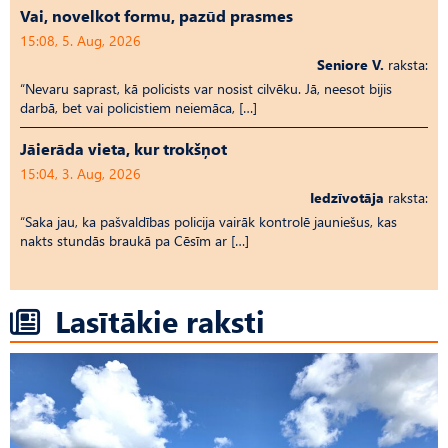
Vai, novelkot formu, pazūd prasmes
15:08, 5. Aug, 2026
Seniore V.
raksta:
“Nevaru saprast, kā policists var nosist cilvēku. Jā, neesot bijis
darbā, bet vai policistiem neiemāca, […]
Jāierāda vieta, kur trokšņot
15:04, 3. Aug, 2026
Iedzīvotāja
raksta:
“Saka jau, ka pašvaldības policija vairāk kontrolē jauniešus, kas
nakts stundās braukā pa Cēsīm ar […]
Lasītākie raksti