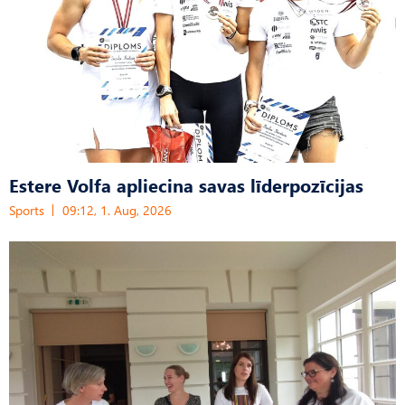
Estere Volfa apliecina savas līderpozīcijas
Sports
09:12, 1. Aug, 2026