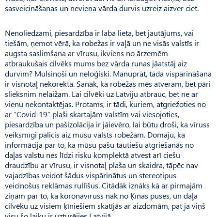
sasveicināšanas un neviena vārda durvis uzreiz aizver ciet.
Nenoliedzami, piesardzība ir laba lieta, bet jautājums, vai
tiešām, ņemot vērā, ka robežas ir vaļā un ne visās valstīs ir
augsta saslimšana ar vīrusu, ikviens no ārzemēm
atbraukušais cilvēks mums bez vārda runas jāatstāj aiz
durvīm? Mulsinoši un neloģiski. Manuprāt, tāda vispārināšana
ir visnotaļ nekorekta. Sanāk, ka robežas mēs atveram, bet pāri
slieksnim nelaižam. Lai cilvēki uz Latviju atbrauc, bet ne ar
vienu nekontaktējas. Protams, ir tādi, kuriem, atgriežoties no
ar “Covid-19” plaši skartajām valstīm vai viesojoties,
piesardzība un pašizolācija ir jāievēro, lai būtu droši, ka vīruss
veiksmīgi palicis aiz mūsu valsts robežām. Domāju, ka
informācija par to, ka mūsu pašu tautiešu atgriešanās no
daļas valstu nes līdzi risku komplektā atvest arī ciešu
draudzību ar vīrusu, ir visnotaļ plaša un skaidra, tāpēc nav
vajadzības veidot šādus vispārinātus un stereotipus
veicinošus reklāmas rullīšus. Citādāk iznāks kā ar pirmajām
ziņām par to, ka koronavīruss nāk no Ķīnas puses, un daļa
cilvēku uz visiem ķīniešiem skatījās ar aizdomām, pat ja viņš
visu šo laiku ir uzturējies Latvijā.