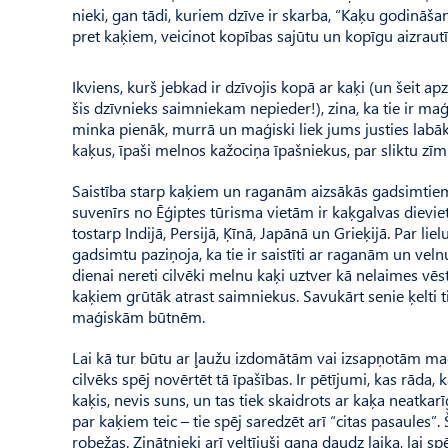
nieki, gan tādi, kuriem dzīve ir skarba, “Kaķu godināša
pret kaķiem, veicinot kopības sajūtu un kopīgu aizrautī
Ikviens, kurš jebkad ir dzīvojis kopā ar kaķi (un šeit apz
šis dzīvnieks saimniekam nepieder!), zina, ka tie ir maģi
minka pienāk, murrā un maģiski liek jums justies labā
kaķus, īpaši melnos kažociņa īpašniekus, par sliktu zīmi
Saistība starp kaķiem un raganām aizsākās gadsimtiem
suvenīrs no Ēģiptes tūrisma vietām ir kaķgalvas dieviet
tostarp Indijā, Persijā, Ķīnā, Japānā un Grieķijā. Par l
gadsimtu paziņoja, ka tie ir saistīti ar raganām un velnu
dienai nereti cilvēki melnu kaķi uztver kā nelaimes vēst
kaķiem grūtāk atrast saimniekus. Savukārt senie ķelti t
maģiskām būtnēm.
Lai kā tur būtu ar ļaužu izdomātām vai izsapņotām maģis
cilvēks spēj novērtēt tā īpašības. Ir pētījumi, kas rāda,
kaķis, nevis suns, un tas tiek skaidrots ar kaķa neatk
par kaķiem teic – tie spēj saredzēt arī “citas pasaules
robežas. Zinātnieki arī veltījuši gana daudz laika, lai 