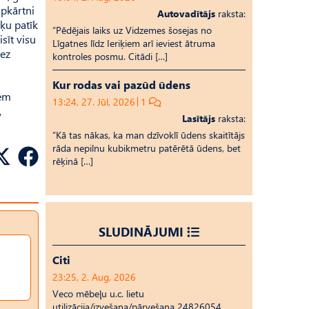
apkārtni
Autovadītājs
raksta:
aķu patīk
“Pēdējais laiks uz Vid­ze­mes šosejas no
sīt visu
Līgatnes līdz Ieriķiem arī ieviest ātruma
bez
kontroles posmu. Citādi […]
Kur rodas vai pazūd ūdens
iem
13:24, 27. Jūl, 2026
1
,
Lasītājs
raksta:
“Kā tas nākas, ka man dzīvoklī ūdens skaitītājs
rāda nepilnu kubikmetru patērētā ūdens, bet
rēķinā […]
SLUDINĀJUMI
Citi
23:25, 2. Aug, 2026
Veco mēbeļu u.c. lietu
utilizācija/izvešana/pārvešana 24826054