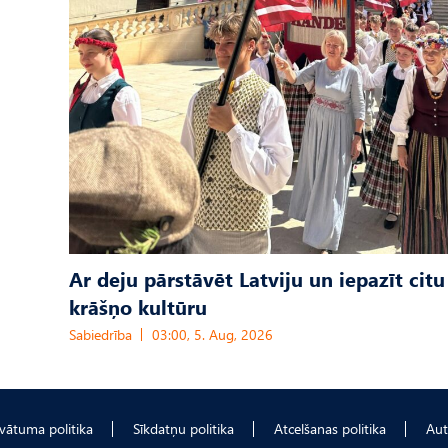
Ar deju pārstāvēt Latviju un iepazīt citu
krāšņo kultūru
Sabiedrība
03:00, 5. Aug, 2026
ivātuma politika
Sīkdatņu politika
Atcelšanas politika
Aut