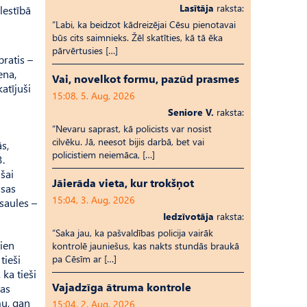
Lasītāja
raksta:
lestībā
“Labi, ka beidzot kādreizējai Cēsu pienotavai
būs cits saimnieks. Žēl skatīties, kā tā ēka
pārvērtusies […]
pratis –
ena,
Vai, novelkot formu, pazūd prasmes
atījuši
15:08, 5. Aug, 2026
Seniore V.
raksta:
“Nevaru saprast, kā policists var nosist
cilvēku. Jā, neesot bijis darbā, bet vai
s,
policistiem neiemāca, […]
3.
 šai
Jāierāda vieta, kur trokšņot
āsas
15:04, 3. Aug, 2026
saules –
Iedzīvotāja
raksta:
“Saka jau, ka pašvaldības policija vairāk
vien
kontrolē jauniešus, kas nakts stundās braukā
tieši
pa Cēsīm ar […]
ka tieši
Vajadzīga ātruma kontrole
jas
mu, gan
15:04, 2. Aug, 2026