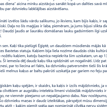
nas diena” aicina minku aizstāvjus sanākt kopā un dalīties savā mī
bu par dzīvnieku labklājības aizstāvēšanu.
ināti izvēlos šādu vārdu salikumu, jo ikviens, kam bijis kaķis, ir sa
ski. Daļa no šīs maģijas ir laba, piemēram, ja jums bijusi slikta di
k! Daudzi ļaudis ar šaurāku domāšanas lauku gadsimtiem ilgi uzsk
.
 sen. Kaķi tika pielūgti Ēģiptē, un daudziem mūsdienās mājās kā
es Bastetas statuja. Kaķiem bija liela nozīme daudzās citās kultūrā
ielu nožēlu kaķiem, katoļu baznīca nepiekrita šim uzskatam, un ap 1
. Šī iemesla dēļ daudz kaķu tika spīdzināti un nogalināti. Līdz pat
nesi, par to liecina arī fakts, ka dzīvnieku patversmēm tieši šīs kr
ieši melnus kaķus ar baltu pakrūti uzskatīja par gariem no feju pa
kām kaķu spējām, ir skaidrs, ka kaķis ir izcils mājdzīvnieks, ja 
 ka cilvēkiem ar augstāku intelekta līmeni visbiežāk mājdzīvnieks ir 
arīgo, ne vienmēr pieejamo un nepakļaujamo dabu. Nav noslēpums, 
”. Šo dzīvnieku maņas ir daudz izteiktākas, pārspējot mūsu dimensi
spētu atzīt – kaķim piemīt spēja gan nomierināt cilvēka nervu sistē