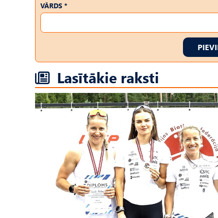
VĀRDS *
PIEV
Lasītākie raksti