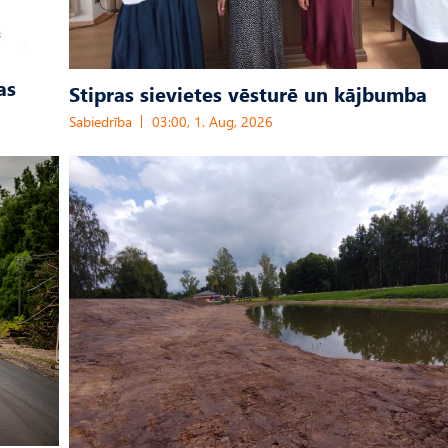
as
Stipras sievietes vēsturē un kājbumba
Sabiedrība
03:00, 1. Aug, 2026