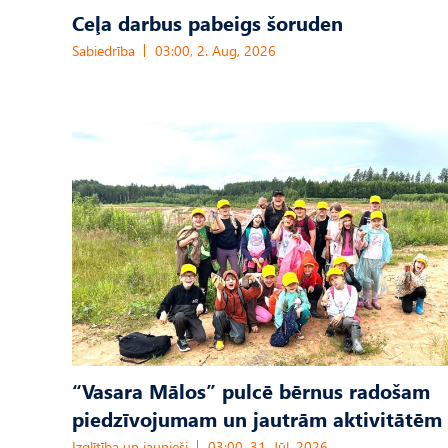
Ceļa darbus pabeigs šoruden
Sabiedrība
03:00, 2. Aug, 2026
“Vasara Mālos” pulcē bērnus radošam
piedzīvojumam un jautrām aktivitātēm
Izglītība un jaunieši
03:00, 31. Jūl, 2026