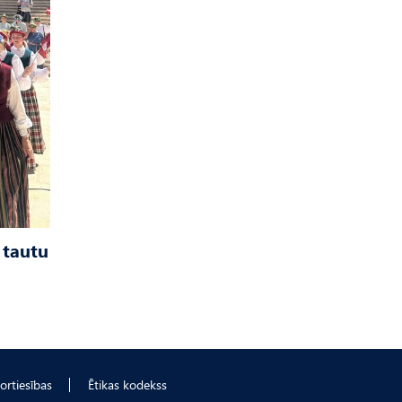
 tautu
ortiesības
Ētikas kodekss