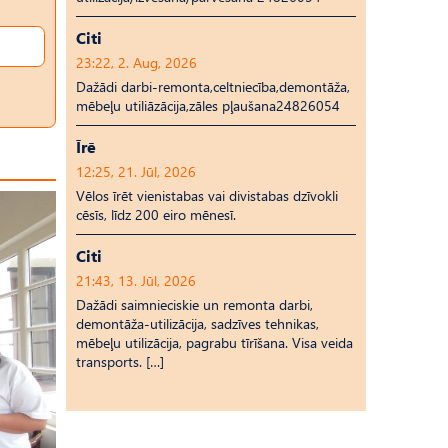
Citi
23:22, 2. Aug, 2026
Dažādi darbi-remonta,celtniecība,demontāža,
mēbeļu utiliāzācija,zāles pļaušana24826054
Īrē
12:25, 21. Jūl, 2026
Vēlos īrēt vienistabas vai divistabas dzīvokli
cēsīs, līdz 200 eiro mēnesī.
Citi
21:43, 13. Jūl, 2026
Dažādi saimnieciskie un remonta darbi,
demontāža-utilizācija, sadzīves tehnikas,
mēbeļu utilizācija, pagrabu tīrīšana. Visa veida
transports. […]