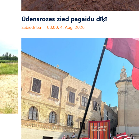
Ūdensrozes zied pagaidu dīķī
Sabiedrība
03:00, 4. Aug, 2026