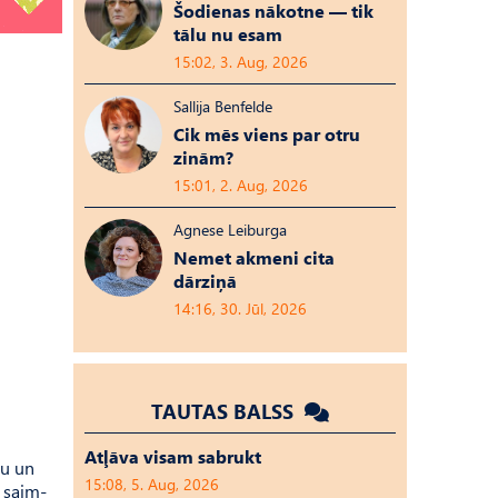
Šodienas nākotne — tik
tālu nu esam
15:02, 3. Aug, 2026
Sallija Benfelde
Cik mēs viens par otru
zinām?
15:01, 2. Aug, 2026
Agnese Leiburga
Nemet akmeni cita
dārziņā
14:16, 30. Jūl, 2026
TAUTAS BALSS
Atļāva visam sabrukt
gu un
15:08, 5. Aug, 2026
i saim­