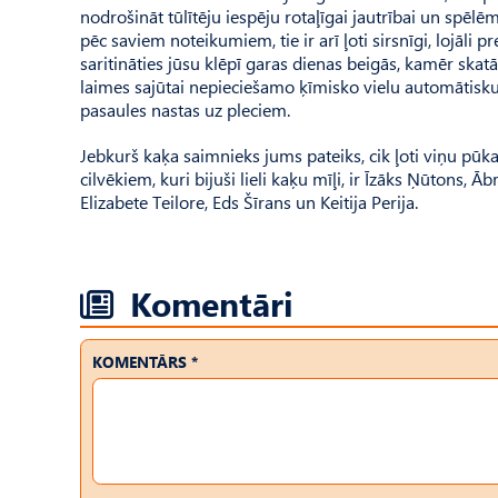
nodrošināt tūlītēju iespēju rotaļīgai jautrībai un spēlēm
pēc saviem noteikumiem, tie ir arī ļoti sirsnīgi, lojāli 
saritināties jūsu klēpī garas dienas beigās, kamēr skatāt
laimes sajūtai nepieciešamo ķīmisko vielu automātisku
pasaules nastas uz pleciem.
Jebkurš kaķa saimnieks jums pateiks, cik ļoti viņu pūka
cilvēkiem, kuri bijuši lieli kaķu mīļi, ir Īzāks Ņūtons
Elizabete Teilore, Eds Šīrans un Keitija Perija.
Komentāri
KOMENTĀRS *