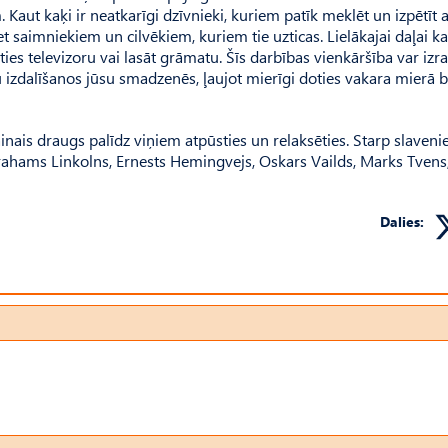
. Kaut kaķi ir neatkarīgi dzīvnieki, kuriem patīk meklēt un izpētīt 
pret saimniekiem un cilvēkiem, kuriem tie uzticas. Lielākajai daļai k
ies televizoru vai lasāt grāmatu. Šīs darbības vienkāršība var izrai
 izdalīšanos jūsu smadzenēs, ļaujot mierīgi doties vakara mierā 
inais draugs palīdz viņiem atpūsties un relaksēties. Starp slaven
, Ābrahams Linkolns, Ernests Hemingvejs, Oskars Vailds, Marks Tvens
Dalies: