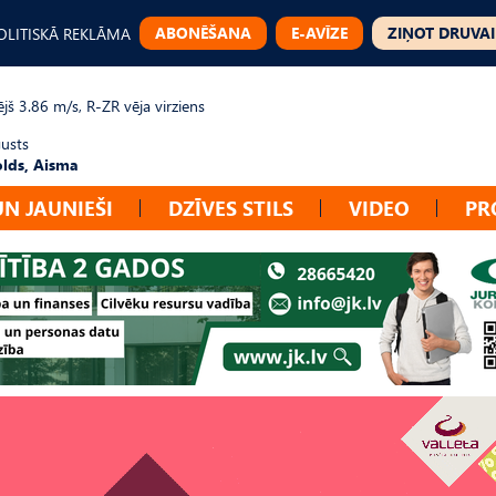
ABONĒŠANA
E-AVĪZE
ZIŅOT DRUVAI
OLITISKĀ REKLĀMA
jš 3.86 m/s, R-ZR vēja virziens
gusts
lds, Aisma
UN JAUNIEŠI
DZĪVES STILS
VIDEO
PR