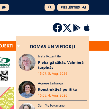
PIESLĒGTIES
OJEKTI
DOMAS UN VIEDOKĻI
Iveta Rozentāle
Piebalgā sākās, Valmierā
turpinās
15:07, 5. Aug, 2026
Agnese Leiburga
Konstruktīvā politika
15:05, 4. Aug, 2026
Sarmīte Feldmane