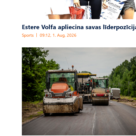
Estere Volfa apliecina savas līderpozīcij
Sports
09:12, 1. Aug, 2026