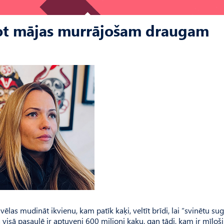
dot mājas murrājošam draugam
vēlas mudināt ikvienu, kam patīk kaķi, veltīt brīdi, lai “svinētu su
 visā pasaulē ir aptuveni 600 miljoni kaķu, gan tādi, kam ir mīloš