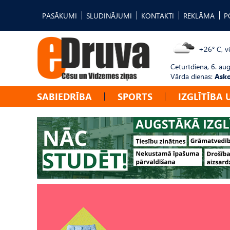
PASĀKUMI
SLUDINĀJUMI
KONTAKTI
REKLĀMA
P
+26° C, vē
Ceturtdiena, 6. au
Vārda dienas:
Asko
SABIEDRĪBA
SPORTS
IZGLĪTĪBA 