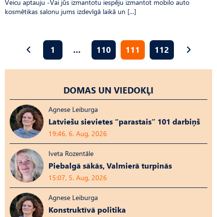
Veicu aptauju -Vai jūs izmantotu iespēju izmantot mobilo auto
kosmētikas salonu jums izdevīgā laikā un […]
1
…
110
111
112
DOMAS UN VIEDOKĻI
Agnese Leiburga
Latviešu sievietes “parastais” 101 darbiņš
19:46, 6. Aug, 2026
Iveta Rozentāle
Piebalgā sākās, Valmierā turpinās
15:07, 5. Aug, 2026
Agnese Leiburga
Konstruktīvā politika