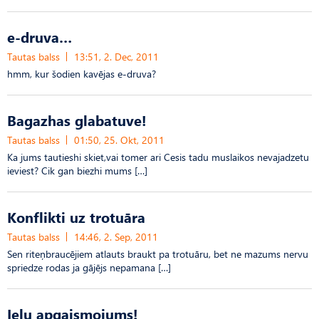
e-druva…
Tautas balss
13:51, 2. Dec, 2011
hmm, kur šodien kavējas e-druva?
Bagazhas glabatuve!
Tautas balss
01:50, 25. Okt, 2011
Ka jums tautieshi skiet,vai tomer ari Cesis tadu muslaikos nevajadzetu
ieviest? Cik gan biezhi mums […]
Konflikti uz trotuāra
Tautas balss
14:46, 2. Sep, 2011
Sen riteņbraucējiem atlauts braukt pa trotuāru, bet ne mazums nervu
spriedze rodas ja gājējs nepamana […]
Ielu apgaismojums!