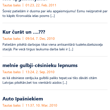
Tautas balss
01:23, 22. Feb, 2011
Šoreiz patiešām ir dusma par ielu apgaismojumu! Esmu neizpratnē par
to kāpēc Kronvalda ielas posms […]
Kur čurāt un ….???
Tautas balss
09:54, 7. Dec, 2010
Patiešām pilsētā darbojas tikai viena antisanitārā tualete,dzelszsceļa
stacijā. Pie vecā tirgus laukuma darba laiki ir […]
melnie gulbji-cēsinieku lepnums
Tautas balss
13:24, 2. Sep, 2010
es kā cēsiniece cerēju,ka gulbīši paliks tepat,vai tiks dāvāti citām
Latvijas pilsētān,bet tos vienkārši aizdos […]
Auto īpašniekiem
Tautas balss
11:37, 10. Mar, 2010