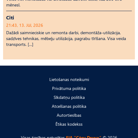
mēnesī.
Citi
21:43, 13. Jūl, 2026
Dažādi saimnieciskie un remonta darbi, demontāža-utilizācija,
sadzīves tehnikas, mēbeļu utilizācija, pagrabu tīrīšana. Visa veida
transports. […]
Lietošanas noteikumi
Privātuma politika
Sīkdatņu politika
Atcelšanas politika
Autortiesības
Ētikas kodekss
Visas tiesības paturētas
SIA "Cēsu Druva"
© 2026