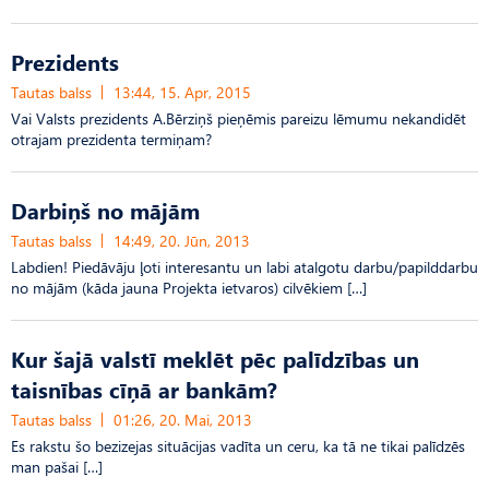
Prezidents
Tautas balss
13:44, 15. Apr, 2015
Vai Valsts prezidents A.Bērziņš pieņēmis pareizu lēmumu nekandidēt
otrajam prezidenta termiņam?
Darbiņš no mājām
Tautas balss
14:49, 20. Jūn, 2013
Labdien! Piedāvāju ļoti interesantu un labi atalgotu darbu/papilddarbu
no mājām (kāda jauna Projekta ietvaros) cilvēkiem […]
Kur šajā valstī meklēt pēc palīdzības un
taisnības cīņā ar bankām?
Tautas balss
01:26, 20. Mai, 2013
Es rakstu šo bezizejas situācijas vadīta un ceru, ka tā ne tikai palīdzēs
man pašai […]