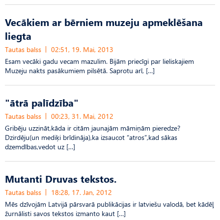
Vecākiem ar bērniem muzeju apmeklēšana
liegta
Tautas balss
02:51, 19. Mai, 2013
Esam vecāki gadu vecam mazulim. Bijām priecīgi par lieliskajiem
Muzeju nakts pasākumiem pilsētā. Saprotu arī, […]
"ātrā palīdzība"
Tautas balss
00:23, 31. Mai, 2012
Gribēju uzzināt,kāda ir citām jaunajām māmiņām pieredze?
Dzirdēju(un mediķi brīdināja),ka izsaucot “atros”,kad sākas
dzemdības,vedot uz […]
Mutanti Druvas tekstos.
Tautas balss
18:28, 17. Jan, 2012
Mēs dzīvojām Latvijā pārsvarā publikācijas ir latviešu valodā, bet kādēļ
žurnālisti savos tekstos izmanto kaut […]