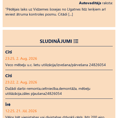
Autovadītājs
raksta:
“Pēdējais laiks uz Vid­ze­mes šosejas no Līgatnes līdz Ieriķiem arī
ieviest ātruma kontroles posmu. Citādi […]
SLUDINĀJUMI
Citi
23:25, 2. Aug, 2026
Veco mēbeļu u.c. lietu utilizācija/izvešana/pārvešana 24826054
Citi
23:22, 2. Aug, 2026
Dažādi darbi-remonta,celtniecība,demontāža, mēbeļu
utiliāzācija,zāles pļaušana24826054
Īrē
12:25, 21. Jūl, 2026
Vēlos īrēt vienistabas vai divistabas dzīvokli cēsīs, līdz 200 eiro