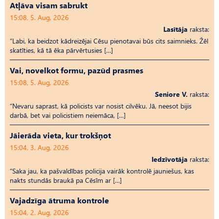
Atļāva visam sabrukt
15:08, 5. Aug, 2026
Lasītāja
raksta:
“Labi, ka beidzot kādreizējai Cēsu pienotavai būs cits saimnieks. Žēl
skatīties, kā tā ēka pārvērtusies […]
Vai, novelkot formu, pazūd prasmes
15:08, 5. Aug, 2026
Seniore V.
raksta:
“Nevaru saprast, kā policists var nosist cilvēku. Jā, neesot bijis
darbā, bet vai policistiem neiemāca, […]
Jāierāda vieta, kur trokšņot
15:04, 3. Aug, 2026
Iedzīvotāja
raksta:
“Saka jau, ka pašvaldības policija vairāk kontrolē jauniešus, kas
nakts stundās braukā pa Cēsīm ar […]
Vajadzīga ātruma kontrole
15:04, 2. Aug, 2026