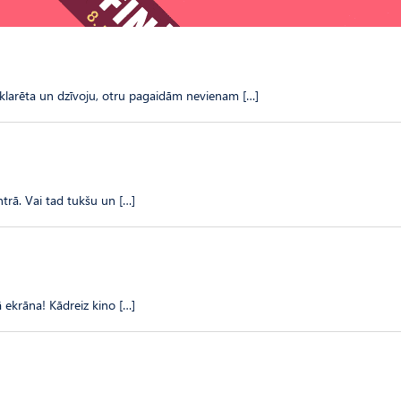
eklarēta un dzīvoju, otru pagaidām nevienam […]
entrā. Vai tad tukšu un […]
lā ekrāna! Kādreiz kino […]