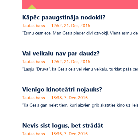
Kāpēc paaugstināja nodokli?
Tautas balss
12:52, 21. Dec, 2016
“Esmu cēsniece. Man Cēsīs pieder divi dzīvokļi. Vienā esmu d
Vai veikalu nav par daudz?
Tautas balss
12:52, 21. Dec, 2016
“Lasīju “Druvā”, ka Cēsīs cels vēl vienu veikalu, turklāt pašā c
Vienīgo kinoteātri nojauks?
Tautas balss
13:38, 7. Dec, 2016
“Kā Cēsīs gan neiet tiem, kuri aizvien grib skatīties kino uz lie
Nevis sist logus, bet strādāt
Tautas balss
13:36, 7. Dec, 2016