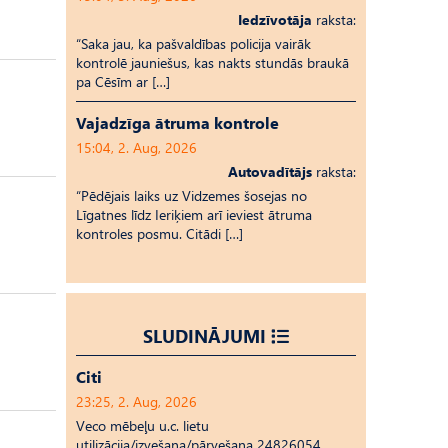
Iedzīvotāja
raksta:
“Saka jau, ka pašvaldības policija vairāk
kontrolē jauniešus, kas nakts stundās braukā
pa Cēsīm ar […]
Vajadzīga ātruma kontrole
15:04, 2. Aug, 2026
Autovadītājs
raksta:
“Pēdējais laiks uz Vid­ze­mes šosejas no
Līgatnes līdz Ieriķiem arī ieviest ātruma
kontroles posmu. Citādi […]
SLUDINĀJUMI
Citi
23:25, 2. Aug, 2026
Veco mēbeļu u.c. lietu
utilizācija/izvešana/pārvešana 24826054