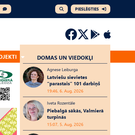
PIESLĒGTIES
OJEKTI
DOMAS UN VIEDOKĻI
Agnese Leiburga
Latviešu sievietes
“parastais” 101 darbiņš
19:46, 6. Aug, 2026
Iveta Rozentāle
Piebalgā sākās, Valmierā
turpinās
15:07, 5. Aug, 2026