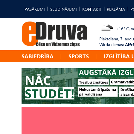
PASĀKUMI
SLUDINĀJUMI
KONTAKTI
REKLĀMA
P
+16° C, vē
Piektdiena, 7. augu
Vārda dienas:
Alfr
SABIEDRĪBA
SPORTS
IZGLĪTĪBA 