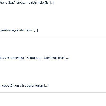
enotības” birojs, ir valstij nelojāls. […]
ecembra agrā rītā Cēsīs, […]
uktuves uz centru, Dzintara un Valmieras ielas […]
 deputāti un citi augsti kungi. […]