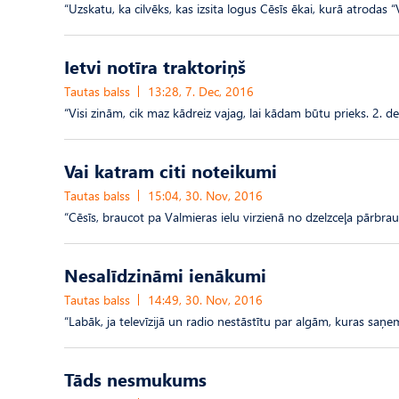
“Uzskatu, ka cilvēks, kas izsita logus Cēsīs ēkai, kurā atrodas “Vi
Ietvi notīra traktoriņš
Tautas balss
13:28, 7. Dec, 2016
“Visi zinām, cik maz kādreiz vajag, lai kādam būtu prieks. 2. d
Vai katram citi noteikumi
Tautas balss
15:04, 30. Nov, 2016
“Cēsīs, braucot pa Valmieras ielu virzienā no dzelzceļa pārbra
Nesalīdzināmi ienākumi
Tautas balss
14:49, 30. Nov, 2016
“Labāk, ja televīzijā un radio nestāstītu par algām, kuras saņem
Tāds nesmukums