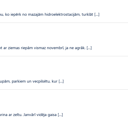
bu, ko iepērk no mazajām hidroelektrostacijām, turklāt […]
ot ar ziemas riepām vismaz novembrī, ja ne agrāk. […]
drupām, parkiem un vecpilsētu, kur […]
ina ar zeltu. Janvārī vidēja gaisa […]