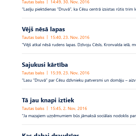
Tautas balss
14:49, 30. Nov, 2016
“Lasīju piektdienas “Druvā”, ka Cēsu centrā izsistas rūtis trim 
Vējš nēsā lapas
Tautas balss
15:40, 23. Nov, 2016
“Vējš atkal nēsā rudens lapas. Dzīvoju Cēsīs, Kronvalda ielā,
Sajukusi kārtība
Tautas balss
15:39, 23. Nov, 2016
“Lasu “Druvā” par Cēsu dzīvnieku patversmi un domāju – aizvi
Tā jau knapi iztiek
Tautas balss
15:45, 2. Nov, 2016
“Ja mazajiem uzņēmumiem būs jāmaksā sociālais nodoklis par t
Kas dabai draudzīgs