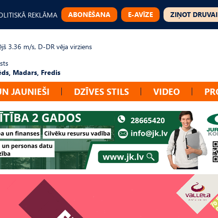
ABONĒŠANA
E-AVĪZE
ZIŅOT DRUVAI
OLITISKĀ REKLĀMA
jš 3.36 m/s, D-DR vēja virziens
sts
ēds, Madars, Fredis
UN JAUNIEŠI
DZĪVES STILS
VIDEO
PR