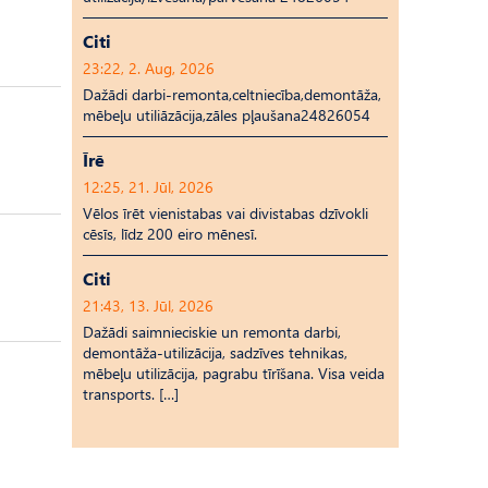
Citi
23:22, 2. Aug, 2026
Dažādi darbi-remonta,celtniecība,demontāža,
mēbeļu utiliāzācija,zāles pļaušana24826054
Īrē
12:25, 21. Jūl, 2026
Vēlos īrēt vienistabas vai divistabas dzīvokli
cēsīs, līdz 200 eiro mēnesī.
Citi
21:43, 13. Jūl, 2026
Dažādi saimnieciskie un remonta darbi,
demontāža-utilizācija, sadzīves tehnikas,
mēbeļu utilizācija, pagrabu tīrīšana. Visa veida
transports. […]