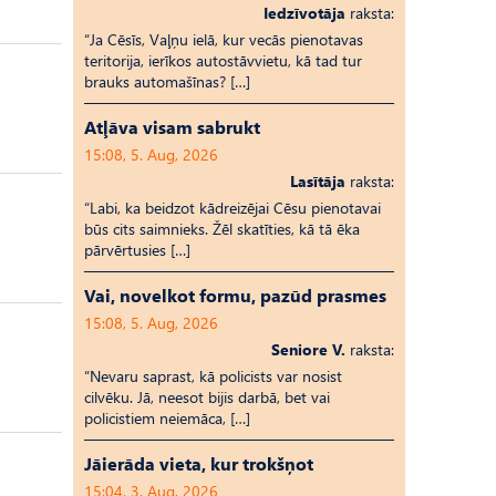
Iedzīvotāja
raksta:
“Ja Cēsīs, Vaļņu ielā, kur vecās pienotavas
teritorija, ierīkos autostāvvietu, kā tad tur
brauks automašīnas? […]
Atļāva visam sabrukt
15:08, 5. Aug, 2026
Lasītāja
raksta:
“Labi, ka beidzot kādreizējai Cēsu pienotavai
būs cits saimnieks. Žēl skatīties, kā tā ēka
pārvērtusies […]
Vai, novelkot formu, pazūd prasmes
15:08, 5. Aug, 2026
Seniore V.
raksta:
“Nevaru saprast, kā policists var nosist
cilvēku. Jā, neesot bijis darbā, bet vai
policistiem neiemāca, […]
Jāierāda vieta, kur trokšņot
15:04, 3. Aug, 2026