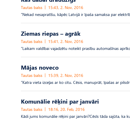
Tautas balss
15:43, 2. Nov, 2016
“Nekad nesapratīšu, kāpēc Latvijā ir īpaša samaksa par elektrī
Ziemas riepas – agrāk
Tautas balss
15:41, 2. Nov, 2016
“Laikam valdībai vajadzētu noteikt prasību automašīnas aprīk
Mājas noveco
Tautas balss
15:39, 2. Nov, 2016
“Katra vieta izceļas ar ko citu. Cēsis, manuprāt, īpašas ar pils
Komunālie rēķini par janvāri
Tautas balss
18:16, 20. Feb, 2016
Kādi jums komunālie rēķini par janvāri?Cēsīs tāda sajūta, ka kur