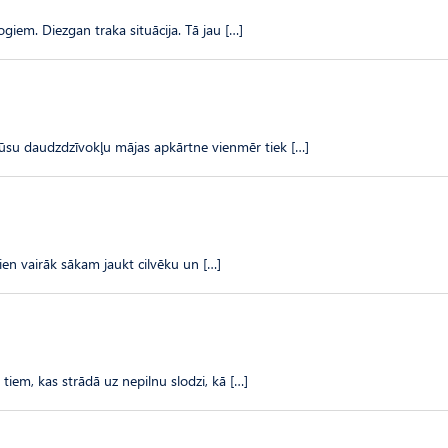
logiem. Diezgan traka situācija. Tā jau […]
 mūsu daudzdzīvokļu mājas apkārtne vienmēr tiek […]
en vairāk sākam jaukt cilvēku un […]
iem, kas strādā uz nepilnu slodzi, kā […]