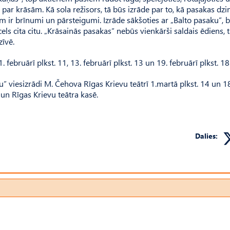
 par krāsām. Kā sola režisors, tā būs izrāde par to, kā pasakas dz
m ir brīnumi un pārsteigumi. Izrāde sākšoties ar „Balto pasaku”, b
els cita citu. „Krāsainās pasakas” nebūs vienkārši saldais ēdiens, 
zīvē.
. februārī plkst. 11, 13. februārī plkst. 13 un 19. februārī plkst. 18
” viesizrādi M. Čehova Rīgas Krievu teātrī 1.martā plkst. 14 un 18
 un Rīgas Krievu teātra kasē.
Dalies: