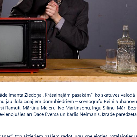
mizrāde Imanta Ziedoņa „Krāsainajām pasakām”, ko skatuves valodā
 nu jau ilglaicīgajiem domubiedriem – scenogrāfu Reini Suhanovu
si Ramuti, Mārtiņu Meieru, Ivo Martinsonu, Ingu Siliņu, Māri Bez
vienojušies arī Dace Eversa un Kārlis Neimanis. Izrāde paredzēta
kaņās”, top aktieriem pašiem radot lugu, spēlējoties, rotaļājoties 