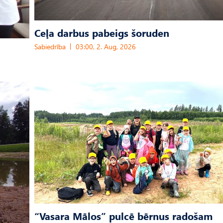
Ceļa darbus pabeigs šoruden
Sabiedrība
03:00, 2. Aug, 2026
“Vasara Mālos” pulcē bērnus radošam