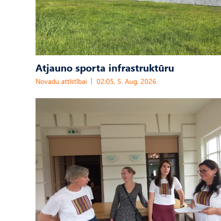
Atjauno sporta infrastruktūru
Novadu attīstībai
02:05, 5. Aug, 2026