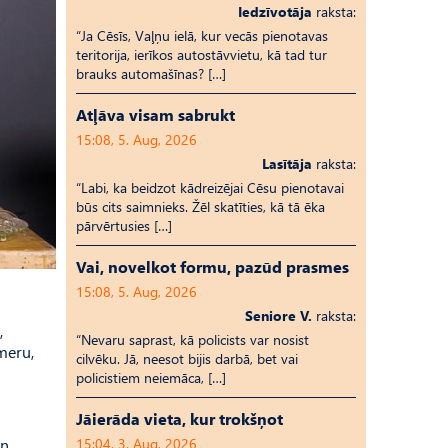
Iedzīvotāja
raksta:
“Ja Cēsīs, Vaļņu ielā, kur vecās pienotavas
teritorija, ierīkos autostāvvietu, kā tad tur
brauks automašīnas? […]
Atļāva visam sabrukt
15:08, 5. Aug, 2026
Lasītāja
raksta:
“Labi, ka beidzot kādreizējai Cēsu pienotavai
būs cits saimnieks. Žēl skatīties, kā tā ēka
pārvērtusies […]
Vai, novelkot formu, pazūd prasmes
15:08, 5. Aug, 2026
Seniore V.
raksta:
,
“Nevaru saprast, kā policists var nosist
meru,
cilvēku. Jā, neesot bijis darbā, bet vai
policistiem neiemāca, […]
Jāierāda vieta, kur trokšņot
un
15:04, 3. Aug, 2026