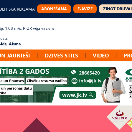
ABONĒŠANA
E-AVĪZE
ZIŅOT DRUVAI
OLITISKĀ REKLĀMA
jš 1.08 m/s, R-ZR vēja virziens
gusts
lds, Aisma
UN JAUNIEŠI
DZĪVES STILS
VIDEO
PR