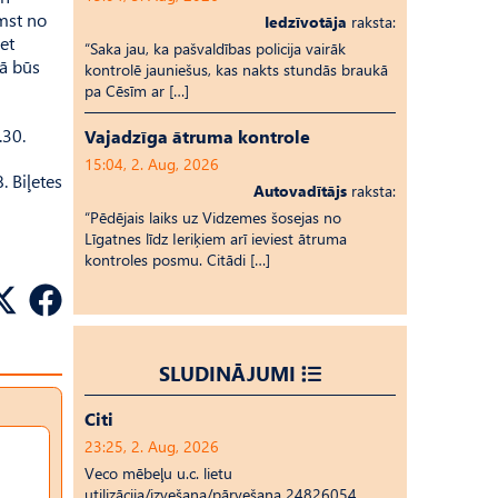
imst no
Iedzīvotāja
raksta:
et
“Saka jau, ka pašvaldības policija vairāk
tā būs
kontrolē jauniešus, kas nakts stundās braukā
pa Cēsīm ar […]
.30.
Vajadzīga ātruma kontrole
15:04, 2. Aug, 2026
. Biļetes
Autovadītājs
raksta:
“Pēdējais laiks uz Vid­ze­mes šosejas no
Līgatnes līdz Ieriķiem arī ieviest ātruma
kontroles posmu. Citādi […]
SLUDINĀJUMI
Citi
23:25, 2. Aug, 2026
Veco mēbeļu u.c. lietu
utilizācija/izvešana/pārvešana 24826054