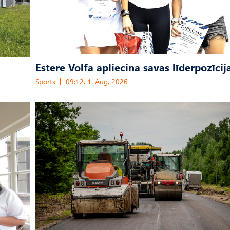
Estere Volfa apliecina savas līderpozīcij
Sports
09:12, 1. Aug, 2026