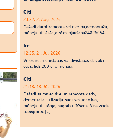
Citi
23:22, 2. Aug, 2026
Dažādi darbi-remonta,celtniecība,demontāža,
mēbeļu utiliāzācija,zāles pļaušana24826054
Īrē
12:25, 21. Jūl, 2026
Vēlos īrēt vienistabas vai divistabas dzīvokli
cēsīs, līdz 200 eiro mēnesī.
Citi
21:43, 13. Jūl, 2026
Dažādi saimnieciskie un remonta darbi,
demontāža-utilizācija, sadzīves tehnikas,
mēbeļu utilizācija, pagrabu tīrīšana. Visa veida
transports. […]