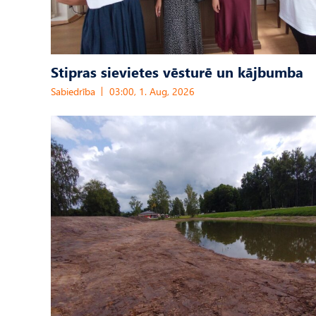
Stipras sievietes vēsturē un kājbumba
Sabiedrība
03:00, 1. Aug, 2026