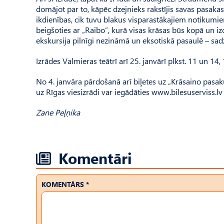
domājot par to, kāpēc dzejnieks rakstījis savas pasakas
ikdienības, cik tuvu blakus visparastākajiem notikumie
beigšoties ar „Raibo”, kurā visas krāsas būs kopā un izc
ekskursija pilnīgi nezināmā un eksotiskā pasaulē – sad
Izrādes Valmieras teātrī arī 25. janvārī plkst. 11 un 14, 1
No 4. janvāra pārdošanā arī biļetes uz „Krāsaino pasaku
uz Rīgas viesizrādi var iegādāties www.bilesuserviss.lv
Zane Peļņika
Komentāri
KOMENTĀRS *