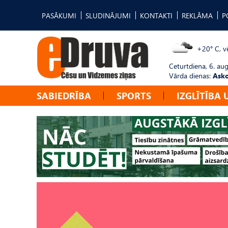
PASĀKUMI
SLUDINĀJUMI
KONTAKTI
REKLĀMA
P
+20° C, vē
Ceturtdiena, 6. au
Vārda dienas:
Asko
SABIEDRĪBA
SPORTS
IZGLĪTĪBA 