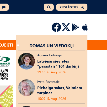
PIESLĒGTIES
OJEKTI
DOMAS UN VIEDOKĻI
Agnese Leiburga
Latviešu sievietes
“parastais” 101 darbiņš
19:46, 6. Aug, 2026
Iveta Rozentāle
Piebalgā sākās, Valmierā
turpinās
15:07, 5. Aug, 2026