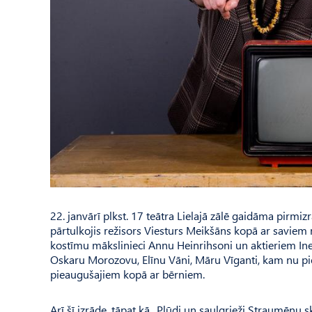
22. janvārī plkst. 17 teātra Lielajā zālē gaidāma pir
pārtulkojis režisors Viesturs Meikšāns kopā ar saviem
kostīmu mākslinieci Annu Heinrihsoni un aktieriem Ine
Oskaru Morozovu, Elīnu Vāni, Māru Vīganti, kam nu pie
pieaugušajiem kopā ar bērniem.
Arī šī izrāde, tāpat kā „Plūdi un saulgrieži Straumēnu s