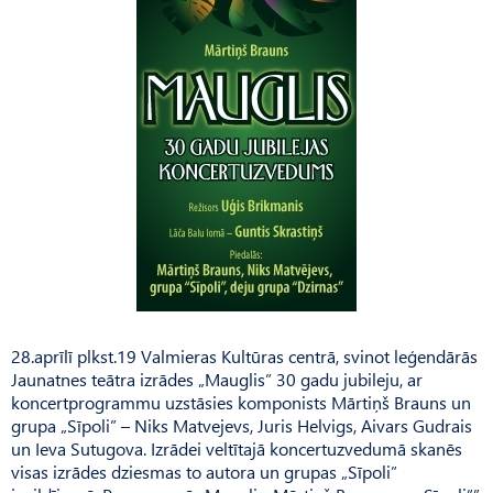
28.aprīlī plkst.19 Valmieras Kultūras centrā, svinot leģendārās
Jaunatnes teātra izrādes „Mauglis” 30 gadu jubileju, ar
koncertprogrammu uzstāsies komponists Mārtiņš Brauns un
grupa „Sīpoli” – Niks Matvejevs, Juris Helvigs, Aivars Gudrais
un Ieva Sutugova. Izrādei veltītajā koncertuzvedumā skanēs
visas izrādes dziesmas to autora un grupas „Sīpoli”