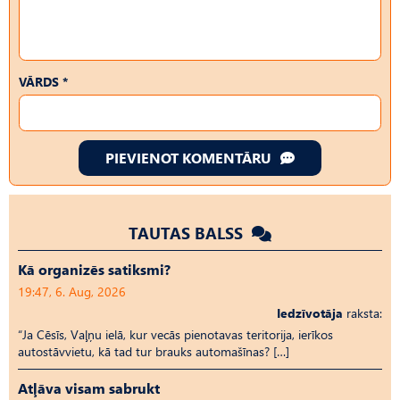
VĀRDS *
PIEVIENOT KOMENTĀRU
TAUTAS BALSS
Kā organizēs satiksmi?
19:47, 6. Aug, 2026
Iedzīvotāja
raksta:
“Ja Cēsīs, Vaļņu ielā, kur vecās pienotavas teritorija, ierīkos
autostāvvietu, kā tad tur brauks automašīnas? […]
Atļāva visam sabrukt