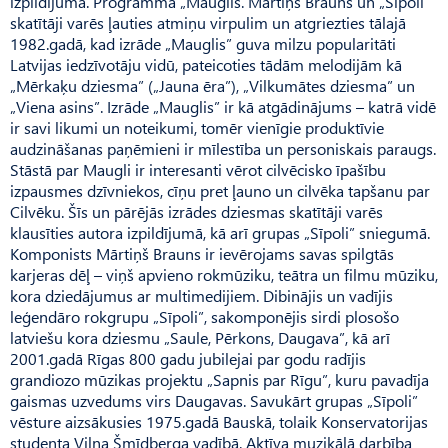
izpildījumā. Programmā „Mauglis. Mārtiņš Brauns un „Sīpoli””
skatītāji varēs ļauties atmiņu virpulim un atgriezties tālajā
1982.gadā, kad izrāde „Mauglis” guva milzu popularitāti
Latvijas iedzīvotāju vidū, pateicoties tādām melodijām kā
„Mērkaķu dziesma” („Jauna ēra”), „Vilkumātes dziesma” un
„Viena asins”. Izrāde „Mauglis” ir kā atgādinājums – katrā vidē
ir savi likumi un noteikumi, tomēr vienīgie produktīvie
audzināšanas paņēmieni ir mīlestība un personiskais paraugs.
Stāstā par Maugli ir interesanti vērot cilvēcisko īpašību
izpausmes dzīvniekos, cīņu pret ļauno un cilvēka tapšanu par
Cilvēku. Šīs un pārējās izrādes dziesmas skatītāji varēs
klausīties autora izpildījumā, kā arī grupas „Sīpoli” sniegumā.
Komponists Mārtiņš Brauns ir ievērojams savas spilgtās
karjeras dēļ – viņš apvieno rokmūziku, teātra un filmu mūziku,
kora dziedājumus ar multimedijiem. Dibinājis un vadījis
leģendāro rokgrupu „Sīpoli”, sakomponējis sirdi plosošo
latviešu kora dziesmu „Saule, Pērkons, Daugava”, kā arī
2001.gadā Rīgas 800 gadu jubilejai par godu radījis
grandiozo mūzikas projektu „Sapnis par Rīgu”, kuru pavadīja
gaismas uzvedums virs Daugavas. Savukārt grupas „Sīpoli”
vēsture aizsākusies 1975.gadā Bauskā, tolaik Konservatorijas
studenta Viļņa Šmīdberga vadībā. Aktīva muzikālā darbība