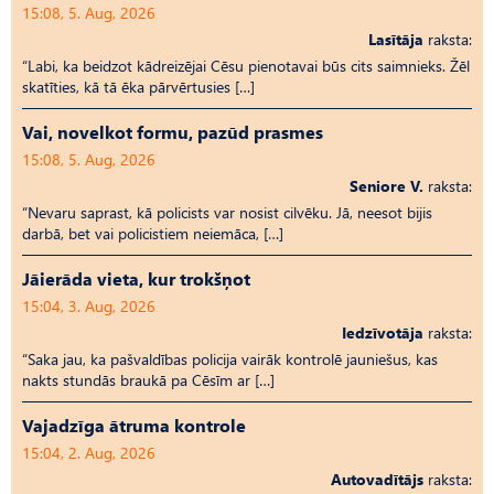
15:08, 5. Aug, 2026
Lasītāja
raksta:
“Labi, ka beidzot kādreizējai Cēsu pienotavai būs cits saimnieks. Žēl
skatīties, kā tā ēka pārvērtusies […]
Vai, novelkot formu, pazūd prasmes
15:08, 5. Aug, 2026
Seniore V.
raksta:
“Nevaru saprast, kā policists var nosist cilvēku. Jā, neesot bijis
darbā, bet vai policistiem neiemāca, […]
Jāierāda vieta, kur trokšņot
15:04, 3. Aug, 2026
Iedzīvotāja
raksta:
“Saka jau, ka pašvaldības policija vairāk kontrolē jauniešus, kas
nakts stundās braukā pa Cēsīm ar […]
Vajadzīga ātruma kontrole
15:04, 2. Aug, 2026
Autovadītājs
raksta: