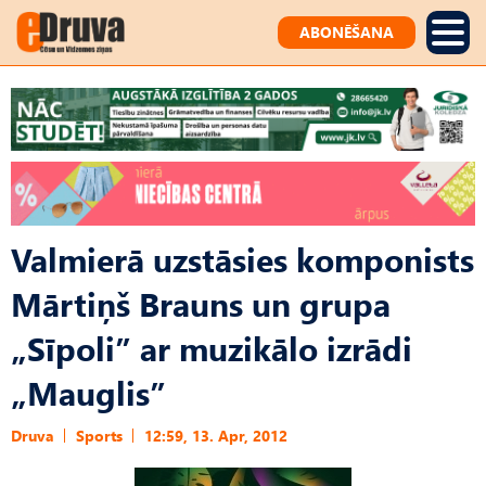
ABONĒŠANA
Valmierā uzstāsies komponists
Mārtiņš Brauns un grupa
„Sīpoli” ar muzikālo izrādi
„Mauglis”
Druva
Sports
12:59, 13. Apr, 2012