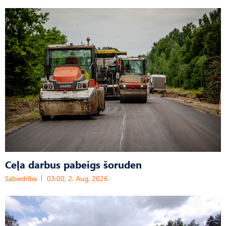
Ceļa darbus pabeigs šoruden
Sabiedrība
03:00, 2. Aug, 2026