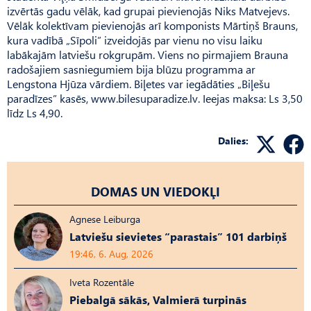
izvērtās gadu vēlāk, kad grupai pievienojās Niks Matvejevs.
Vēlāk kolektīvam pievienojās arī komponists Mārtiņš Brauns,
kura vadībā „Sīpoli” izveidojās par vienu no visu laiku
labākajām latviešu rokgrupām. Viens no pirmajiem Brauna
radošajiem sasniegumiem bija blūzu programma ar
Lengstona Hjūza vārdiem. Biļetes var iegādāties „Biļešu
paradīzes” kasēs, www.bilesuparadize.lv. Ieejas maksa: Ls 3,50
līdz Ls 4,90.
Dalies:
DOMAS UN VIEDOKĻI
Agnese Leiburga
Latviešu sievietes “parastais” 101 darbiņš
19:46, 6. Aug, 2026
Iveta Rozentāle
Piebalgā sākās, Valmierā turpinās