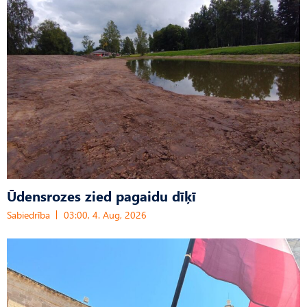
Ūdensrozes zied pagaidu dīķī
Sabiedrība
03:00, 4. Aug, 2026