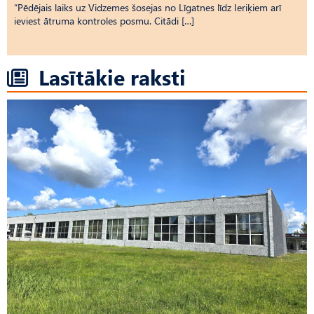
“Pēdējais laiks uz Vid­ze­mes šosejas no Līgatnes līdz Ieriķiem arī
ieviest ātruma kontroles posmu. Citādi […]
Lasītākie raksti