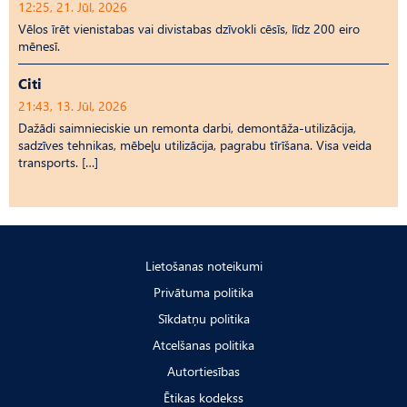
12:25, 21. Jūl, 2026
Vēlos īrēt vienistabas vai divistabas dzīvokli cēsīs, līdz 200 eiro
mēnesī.
Citi
21:43, 13. Jūl, 2026
Dažādi saimnieciskie un remonta darbi, demontāža-utilizācija,
sadzīves tehnikas, mēbeļu utilizācija, pagrabu tīrīšana. Visa veida
transports. […]
Lietošanas noteikumi
Privātuma politika
Sīkdatņu politika
Atcelšanas politika
Autortiesības
Ētikas kodekss