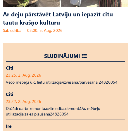
Ar deju pārstāvēt Latviju un iepazīt citu
tautu krāšņo kultūru
Sabiedrība
03:00, 5. Aug, 2026
SLUDINĀJUMI
Citi
23:25, 2. Aug, 2026
Veco mēbeļu u.c. lietu utilizācija/izvešana/pārvešana 24826054
Citi
23:22, 2. Aug, 2026
Dažādi darbi-remonta,celtniecība,demontāža, mēbeļu
utiliāzācija,zāles pļaušana24826054
Īrē