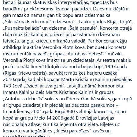
bet arī jaunas skatuviskās interpretācijas, tāpēc tas būs
baudāms priekšnesums ikvienai paaudzei. Dziesmu klāstā ir
gan mazāk zināmas, gan tik populāras dziesmas kā
„Sikspārņa Fledermauša dziesma”, „Lauku gurķis Rīgas tirgū”,
„Pusnakts balāde” un dziesma „Šajā pasaulē”. Koncerta otrajā
daļā mūziķi skatītājus priecēs ar pazīstamām dziesmām
latviešu, angļu, krievu un franču valodā. Par koncerta režiju
atbildīga ir aktrise Veronika Plotņikova, bet duetu koncertā
instrumentāli pavadīs grupas „Autobuss debesīs” mūziķi.
Veronika Plotņikova ir aktrise un dziedātāja. Ar teātra mākslu
profesionālā līmenī Plotņikova nodarbojas kopš 1997.gada
(Rīgas Krievu teātris), savukārt mūziķes karjeru uzsāka
2010.gadā, kad abi kopā ar Martu Kristiānu Kalniņu piedalījās
TV3 šovā „Dziedi ar zvaigzni”. Latvijā zināmā komponista
Imanta Kalniņa dēls Marts Kristiāns Kalniņš ir grupas
„Autobuss debesīs” solists un līderis. Gan kā solists, gan kopā
ar grupu dziedātājs ir piedalījies daudzos pasākumos –
Imantdienās, 2001.gadā Rīgai 800 veltītajā koncertā, kā arī
kopā ar grupu Melo-M 2006.gadā Eirovīzijas Latvijas
nacionālajā atlasē, kur tika ieņemta otrā vieta. Biļetes uz
koncertu var iegādāties „Biļešu paradīzes” kasēs un
www.bilesuparadize.lv.