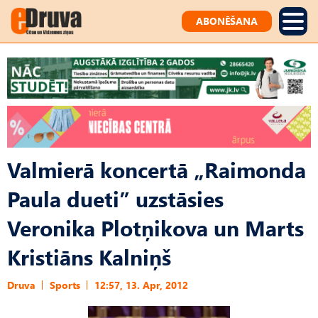
ABONĒŠANA
Valmierā koncertā „Raimonda
Paula dueti” uzstāsies
Veronika Plotņikova un Marts
Kristiāns Kalniņš
Druva
Sports
12:57, 13. Apr, 2012