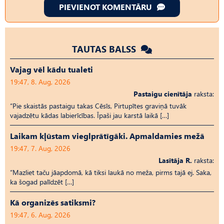
PIEVIENOT KOMENTĀRU
TAUTAS BALSS
Vajag vēl kādu tualeti
19:47, 8. Aug, 2026
Pastaigu cienītāja
raksta:
“Pie skaistās pastaigu takas Cēsīs, Pirtupītes graviņā tuvāk
vajadzētu kādas labierīcības. Īpaši jau karstā laikā […]
Laikam kļūstam vieglprātīgāki. Apmaldamies mežā
19:47, 7. Aug, 2026
Lasītāja R.
raksta:
“Mazliet taču jāapdomā, kā tiksi laukā no meža, pirms tajā ej. Saka,
ka šogad palīdzēt […]
Kā organizēs satiksmi?
19:47, 6. Aug, 2026