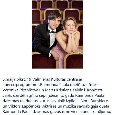
3.maijā plkst. 19 Valmieras Kultūras centrā ar
koncertprogrammu „Raimonda Paula dueti” uzstāsies
Veronika Plotņikova un Marts Kristiāns Kalniņš. Koncertā
varēs dzirdēt agrīno septiņdesmito gadu Raimonda Paula
dziesmas un duetus, kurus savulaik izpildīja Nora Bumbiere
un Viktors Lapčenoks. Aktrises un mūziķa savdabīgajā duetā
Raimonda Paula dziesmas guvušas ne vien jaunu skanējumu,