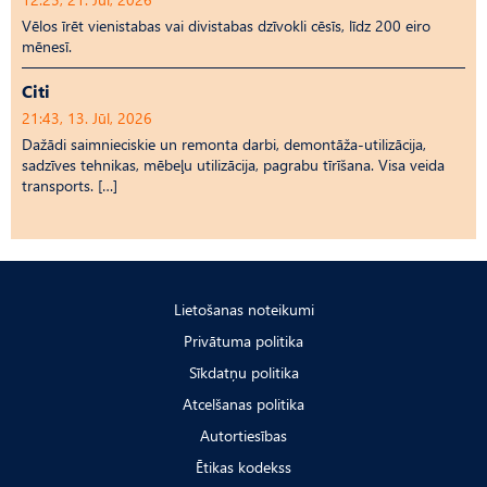
Vēlos īrēt vienistabas vai divistabas dzīvokli cēsīs, līdz 200 eiro
mēnesī.
Citi
21:43, 13. Jūl, 2026
Dažādi saimnieciskie un remonta darbi, demontāža-utilizācija,
sadzīves tehnikas, mēbeļu utilizācija, pagrabu tīrīšana. Visa veida
transports. […]
Lietošanas noteikumi
Privātuma politika
Sīkdatņu politika
Atcelšanas politika
Autortiesības
Ētikas kodekss