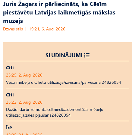
Juris Žagars ir pārliecināts, ka Cēsīm
piestāvētu Latvijas laikmetīgās mākslas
muzejs
Dzīves stils
19:21, 6. Aug, 2026
SLUDINĀJUMI
Citi
23:25, 2. Aug, 2026
Veco mēbeļu u.c. lietu utilizācija/izvešana/pārvešana 24826054
Citi
23:22, 2. Aug, 2026
Dažādi darbi-remonta,celtniecība,demontāža, mēbeļu
utiliāzācija,zāles pļaušana24826054
Īrē
12:25, 21. Jūl, 2026