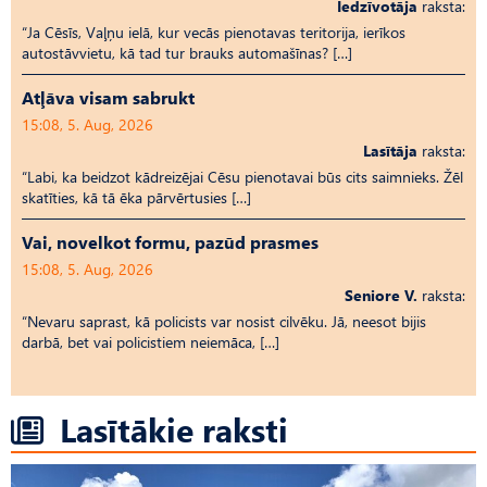
Iedzīvotāja
raksta:
“Ja Cēsīs, Vaļņu ielā, kur vecās pienotavas teritorija, ierīkos
autostāvvietu, kā tad tur brauks automašīnas? […]
Atļāva visam sabrukt
15:08, 5. Aug, 2026
Lasītāja
raksta:
“Labi, ka beidzot kādreizējai Cēsu pienotavai būs cits saimnieks. Žēl
skatīties, kā tā ēka pārvērtusies […]
Vai, novelkot formu, pazūd prasmes
15:08, 5. Aug, 2026
Seniore V.
raksta:
“Nevaru saprast, kā policists var nosist cilvēku. Jā, neesot bijis
darbā, bet vai policistiem neiemāca, […]
Lasītākie raksti