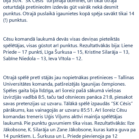
bija 30:4. “SK Cēsis” turpināja dominēt, un tikai otrajā
ceturtdaļā pretiniecēm izdevās gūt vairāk nekā desmit
punktus. Otrajā puslaikā igaunietes kopā spēja savākt tikai 14
(!) punktus.
Cēsu komandā laukumā devās visas deviņas pieteiktās
spēlētājas, visas gūstot arī punktus. Rezultatīvākās bija: Liene
Priede – 17 punkti, Līga Šurkusa – 15, Kristīne Silarāja – 13,
Sabīne Niedola – 13, Ieva Vītola – 12.
Otrajā spēlē pretī stājās jau nopietnākas pretinieces – Tallinas
Universitātes komanda, patšreizējās Igaunijas čempiones.
Spēles gaita bija līdzīga, arī šoreiz pašā sākumā viešņas
izvirzījās vadībā 8:5, taču tad cēsnieces panāca 21:8, piesakot
savas pretenzijas uz uzvaru. Tālākā spēlē izpaudās “SK Cēsis”
pārākums, kas vainagojās ar uzvaru 85:51. Arī šoreiz Cēsu
komandas treneris Uģis Viļums aktīvi mainīja spēlētājas
laukumā. Pie punktu guvumiem tika visas. Rezultatīvākās: Ilze
Jākobsone, K. Silarāja un Zane Jākobsone, kuras katra guva pa
14 punktiem. L. Šurkusa un L. Priede pievienoja pa 12