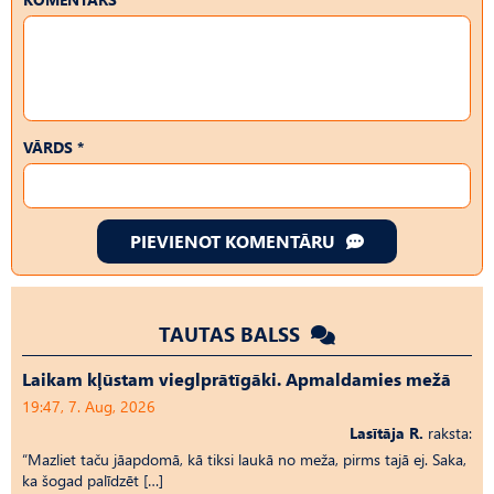
VĀRDS *
PIEVIENOT KOMENTĀRU
TAUTAS BALSS
Laikam kļūstam vieglprātīgāki. Apmaldamies mežā
19:47, 7. Aug, 2026
Lasītāja R.
raksta:
“Mazliet taču jāapdomā, kā tiksi laukā no meža, pirms tajā ej. Saka,
ka šogad palīdzēt […]