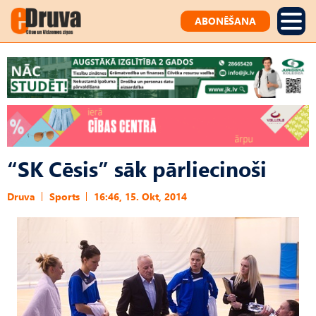
ABONĒŠANA
“SK Cēsis” sāk pārliecinoši
Druva
Sports
16:46, 15. Okt, 2014