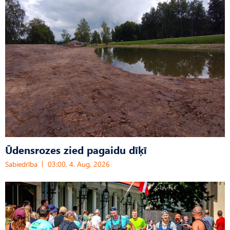
Ūdensrozes zied pagaidu dīķī
Sabiedrība
03:00, 4. Aug, 2026