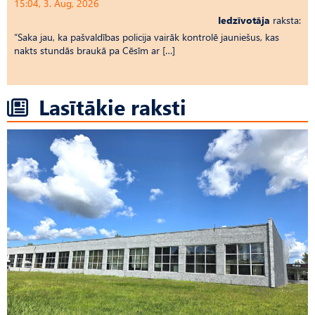
15:04, 3. Aug, 2026
Iedzīvotāja
raksta:
“Saka jau, ka pašvaldības policija vairāk kontrolē jauniešus, kas
nakts stundās braukā pa Cēsīm ar […]
Lasītākie raksti