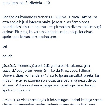
punktiem, bet S. Niedola – 10.
Pēc spēles komandas treneris U. Viļums “Druvai” atzina, ka
otrā spēle bijusi interesantāka, jo Igaunijas čempiones
parādījušas labu sniegumu. Pēc pirmajām divām spēlēm viņš
atzina: “Pirmais, ka varam vienādā līmenī nospēlēt divas
spēles pēc kārtas, otrs secinājums –
vēl
daudz
jāstrādā. Treniņos jāpiestrādā gan pie uzbrukuma, gan
aizsardzības, jo tur vienmēr ir ko darīt, uzlabot. Tallinas
Universitātes komanda aktīvi strādāja aizsardzībā, prieks, ka
mūsu meitenes izturēja šo slodzi, tajā pat laikā nezaudējot
ātrumu. Aktīva sastāva rotācija bija vajadzīga, lai uzturētu
spēles tempu, arī
uzskatu, ka visas spēlētājas ir līdzvērtīgas. Jādod iespēja spēlēt
visām, lai smagākās spēlēs ikviena varētu doties laukumā.