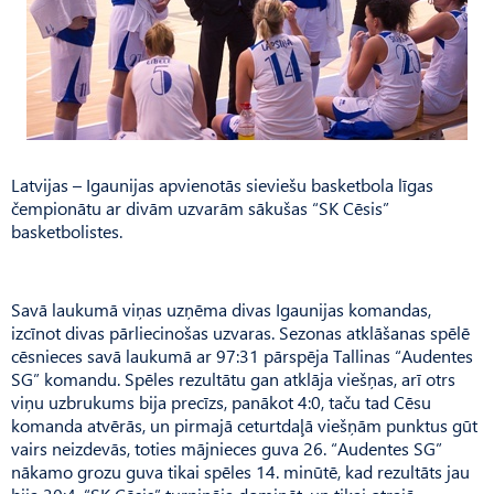
Latvijas – Igaunijas apvienotās sieviešu basketbola līgas
čempionātu ar divām uzvarām sākušas “SK Cēsis”
basketbolistes.
Savā laukumā viņas uzņēma divas Igaunijas komandas,
izcīnot divas pārliecinošas uzvaras. Sezonas atklāšanas spēlē
cēsnieces savā laukumā ar 97:31 pārspēja Tallinas “Audentes
SG” komandu. Spēles rezultātu gan atklāja viešņas, arī otrs
viņu uzbrukums bija precīzs, panākot 4:0, taču tad Cēsu
komanda atvērās, un pirmajā ceturtdaļā viešņām punktus gūt
vairs neizdevās, toties mājnieces guva 26. “Audentes SG”
nākamo grozu guva tikai spēles 14. minūtē, kad rezultāts jau