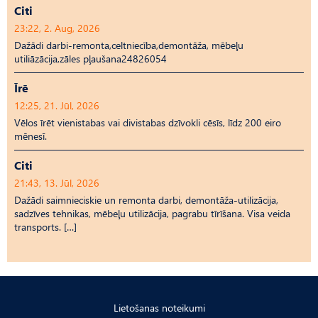
Citi
23:22, 2. Aug, 2026
Dažādi darbi-remonta,celtniecība,demontāža, mēbeļu
utiliāzācija,zāles pļaušana24826054
Īrē
12:25, 21. Jūl, 2026
Vēlos īrēt vienistabas vai divistabas dzīvokli cēsīs, līdz 200 eiro
mēnesī.
Citi
21:43, 13. Jūl, 2026
Dažādi saimnieciskie un remonta darbi, demontāža-utilizācija,
sadzīves tehnikas, mēbeļu utilizācija, pagrabu tīrīšana. Visa veida
transports. […]
Lietošanas noteikumi