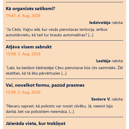
Kā organizēs satiksmi?
19:47, 6. Aug, 2026
Iedzīvotāja
raksta:
“Ja Cēsīs, Vaļņu ielā, kur vecās pienotavas teritorija, ierīkos
autostāvvietu, kā tad tur brauks automašīnas? […]
Atļāva visam sabrukt
15:08, 5. Aug, 2026
Lasītāja
raksta:
“Labi, ka beidzot kādreizējai Cēsu pienotavai būs cits saimnieks. Žēl
skatīties, kā tā ēka pārvērtusies […]
Vai, novelkot formu, pazūd prasmes
15:08, 5. Aug, 2026
Seniore V.
raksta:
“Nevaru saprast, kā policists var nosist cilvēku. Jā, neesot bijis
darbā, bet vai policistiem neiemāca, […]
Jāierāda vieta, kur trokšņot