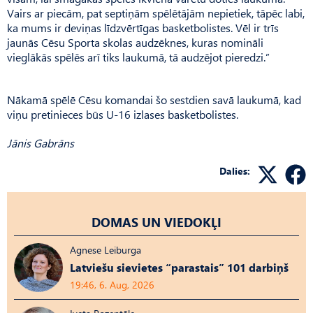
Vairs ar piecām, pat septiņām spēlētājām nepietiek, tāpēc labi,
ka mums ir deviņas līdzvērtīgas basketbolistes. Vēl ir trīs
jaunās Cēsu Sporta skolas audzēknes, kuras nomināli
vieglākās spēlēs arī tiks laukumā, tā audzējot pieredzi.”
Nākamā spēlē Cēsu komandai šo sestdien savā laukumā, kad
viņu pretinieces būs U-16 izlases basketbolistes.
Jānis Gabrāns
Dalies:
DOMAS UN VIEDOKĻI
Agnese Leiburga
Latviešu sievietes “parastais” 101 darbiņš
19:46, 6. Aug, 2026