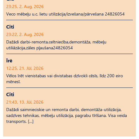
23:25, 2. Aug, 2026
Veco mēbeļu u.c. lietu utilizācija/izvešana/pārvešana 24826054
Citi
23:22, 2. Aug, 2026
Dažādi darbi-remonta,celtniecība,demontāža, mēbeļu
utiliāzācija,zāles pļaušana24826054
Īrē
12:25, 21. Jūl, 2026
Vēlos īrēt vienistabas vai divistabas dzīvokli cēsīs, līdz 200 eiro
mēnesī.
Citi
21:43, 13. Jūl, 2026
Dažādi saimnieciskie un remonta darbi, demontāža-utilizācija,
sadzīves tehnikas, mēbeļu utilizācija, pagrabu tīrīšana. Visa veida
transports. […]