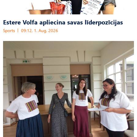
Estere Volfa apliecina savas līderpozīcijas
Sports
09:12, 1. Aug, 2026