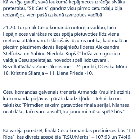
Kā varēja gaidīt, savā laukumā liepājnieces izrādīja sīvāku
pretestību, “SK Cēsis” gandrīz visu pirmo ceturtdaļu bija
iedzinējos, vien pašā izskaņā izvirzoties vadībā
21:20. Turpmāk Cēsu komanda noturēja vadību, taču
liepājnieces vairākas reizes spēja pietuvoties līdz viena
metiena attālumam. Izšķirošais lūzums notika, kad malā ar
piecām piezīmēm devās liepājnieču līderes Aleksandra
Stelfoksa un Sabīne Niedola. Kopš šī brīža zem groziem
valdīja Cēsu spēlētājas, novedot spēli līdz uzvarai.
Rezultatīvākās: Zane Jākobsone – 24 punkti, Džesika Mūra –
18, Kristīne Silarāja – 11, Liene Priede -10.
Cēsu komandas galvenais treneris Armands Krauliņš atzinis,
ka komanda pieļāvusi pārāk daudz kļūdu – tehnisku un
taktisku: “Pirmdien sāksim gatavoties fināla sērijai. Nianses
neatklāšu, taču varu apsolīt, ka jaunumi mūsu spēlē būs.”
Kā varēja paredzēt, finālā Cēsu komandas pretinieces būs “TTT
Rīga”, kas divreiz apspēlēja “RSU/Merks” – 107:63 un 74:46.