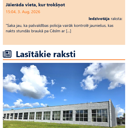
Jāierāda vieta, kur trokšņot
15:04, 3. Aug, 2026
Iedzīvotāja
raksta:
“Saka jau, ka pašvaldības policija vairāk kontrolē jauniešus, kas
nakts stundās braukā pa Cēsīm ar […]
Lasītākie raksti