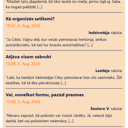
“Mazliet taču jāapdomā, kā tiksi laukā no meža, pirms tajā ej. Saka,
ka šogad palīdzēt […]
Kā organizēs satiksmi?
19:47, 6. Aug, 2026
Iedzīvotāja
raksta:
“Ja Cēsīs, Vaļņu ielā, kur vecās pienotavas teritorija, ierīkos
autostāvvietu, kā tad tur brauks automašīnas? […]
Atļāva visam sabrukt
15:08, 5. Aug, 2026
Lasītāja
raksta:
“Labi, ka beidzot kādreizējai Cēsu pienotavai būs cits saimnieks. Žēl
skatīties, kā tā ēka pārvērtusies […]
Vai, novelkot formu, pazūd prasmes
15:08, 5. Aug, 2026
Seniore V.
raksta:
“Nevaru saprast, kā policists var nosist cilvēku. Jā, neesot bijis
darbā, bet vai policistiem neiemāca, […]