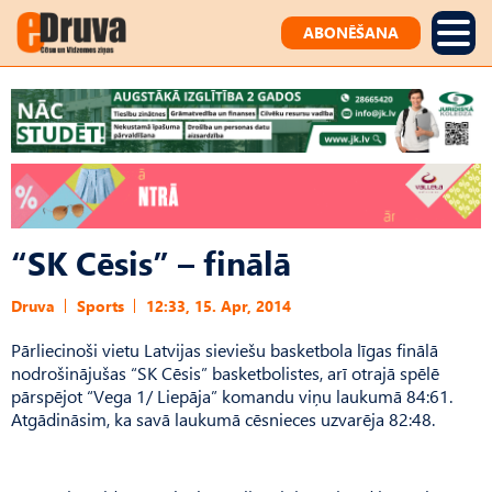
ABONĒŠANA
“SK Cēsis” – finālā
Druva
Sports
12:33, 15. Apr, 2014
Pārliecinoši vietu Latvijas sieviešu basketbola līgas finālā
nodrošinājušas “SK Cēsis” basketbolistes, arī otrajā spēlē
pārspējot “Vega 1/ Liepāja” komandu viņu laukumā 84:61.
Atgādināsim, ka savā laukumā cēsnieces uzvarēja 82:48.