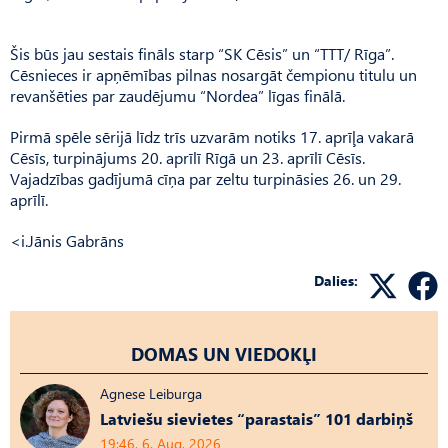
Šis būs jau sestais fināls starp “SK Cēsis” un “TTT/ Rīga”.
Cēsnieces ir apņēmības pilnas nosargāt čempionu titulu un
revanšēties par zaudējumu “Nordea” līgas finālā.
Pirmā spēle sērijā līdz trīs uzvarām notiks 17. aprīļa vakarā
Cēsīs, turpinājums 20. aprīlī Rīgā un 23. aprīlī Cēsīs.
Vajadzības gadījumā cīņa par zeltu turpināsies 26. un 29.
aprīlī.
<i.Jānis Gabrāns
Dalies:
DOMAS UN VIEDOKĻI
Agnese Leiburga
Latviešu sievietes “parastais” 101 darbiņš
19:46, 6. Aug, 2026