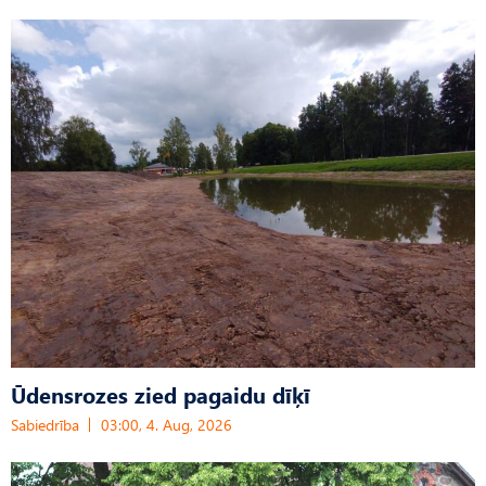
Ūdensrozes zied pagaidu dīķī
Sabiedrība
03:00, 4. Aug, 2026