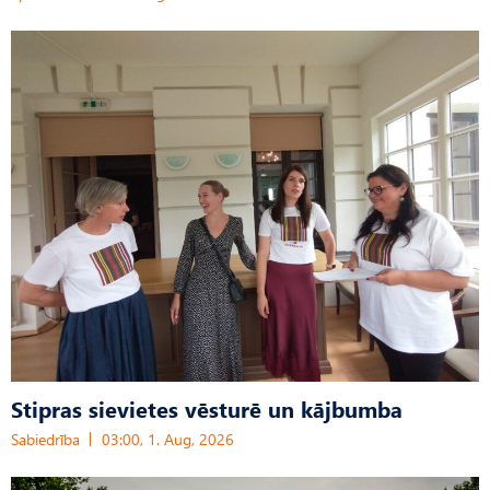
Stipras sievietes vēsturē un kājbumba
Sabiedrība
03:00, 1. Aug, 2026