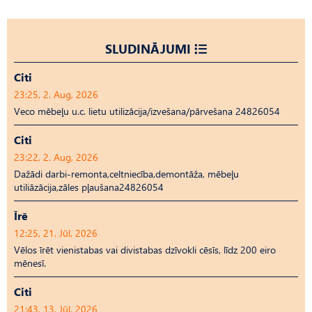
SLUDINĀJUMI
Citi
23:25, 2. Aug, 2026
Veco mēbeļu u.c. lietu utilizācija/izvešana/pārvešana 24826054
Citi
23:22, 2. Aug, 2026
Dažādi darbi-remonta,celtniecība,demontāža, mēbeļu
utiliāzācija,zāles pļaušana24826054
Īrē
12:25, 21. Jūl, 2026
Vēlos īrēt vienistabas vai divistabas dzīvokli cēsīs, līdz 200 eiro
mēnesī.
Citi
21:43, 13. Jūl, 2026