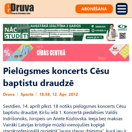
ABONĒŠANA
Pielūgsmes koncerts Cēsu
baptistu draudzē
Druva
Sports
18:58, 12. Apr, 2012
Sestdien, 14. aprīlī plkst. 18 notiks pielūgsmes koncerts Cēsu
baptistu draudzē, Ķiršu ielā 1. Koncertā piedalīsies Valdis
Indrišonoks, Jorspeis un Anete Kozlovska. Ieeja bez maksas
Vairāki Latvijas kristīgie mūziķi vienojušies kopīgā
starpkonfesionālā projektā”Jauna slavas dziesma”, kurā jau ir