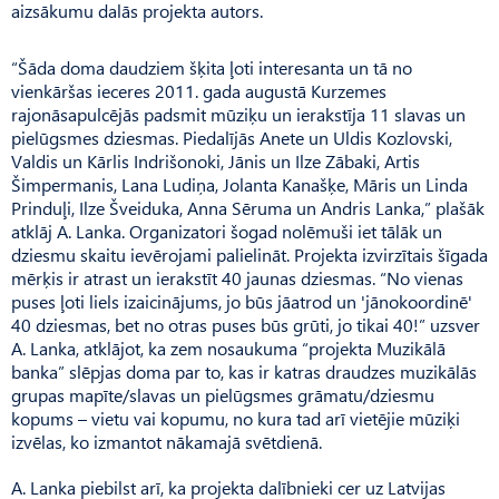
aizsākumu dalās projekta autors.
“Šāda doma daudziem šķita ļoti interesanta un tā no
vienkāršas ieceres 2011. gada augustā Kurzemes
rajonāsapulcējās padsmit mūziķu un ierakstīja 11 slavas un
pielūgsmes dziesmas. Piedalījās Anete un Uldis Kozlovski,
Valdis un Kārlis Indrišonoki, Jānis un Ilze Zābaki, Artis
Šimpermanis, Lana Ludiņa, Jolanta Kanašķe, Māris un Linda
Prinduļi, Ilze Šveiduka, Anna Sēruma un Andris Lanka,” plašāk
atklāj A. Lanka. Organizatori šogad nolēmuši iet tālāk un
dziesmu skaitu ievērojami palielināt. Projekta izvirzītais šīgada
mērķis ir atrast un ierakstīt 40 jaunas dziesmas. “No vienas
puses ļoti liels izaicinājums, jo būs jāatrod un 'jānokoordinē'
40 dziesmas, bet no otras puses būs grūti, jo tikai 40!” uzsver
A. Lanka, atklājot, ka zem nosaukuma “projekta Muzikālā
banka” slēpjas doma par to, kas ir katras draudzes muzikālās
grupas mapīte/slavas un pielūgsmes grāmatu/dziesmu
kopums – vietu vai kopumu, no kura tad arī vietējie mūziķi
izvēlas, ko izmantot nākamajā svētdienā.
A. Lanka piebilst arī, ka projekta dalībnieki cer uz Latvijas