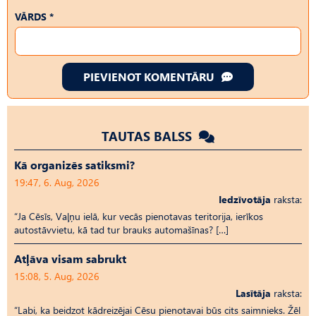
VĀRDS *
PIEVIENOT KOMENTĀRU
TAUTAS BALSS
Kā organizēs satiksmi?
19:47, 6. Aug, 2026
Iedzīvotāja
raksta:
“Ja Cēsīs, Vaļņu ielā, kur vecās pienotavas teritorija, ierīkos
autostāvvietu, kā tad tur brauks automašīnas? […]
Atļāva visam sabrukt
15:08, 5. Aug, 2026
Lasītāja
raksta:
“Labi, ka beidzot kādreizējai Cēsu pienotavai būs cits saimnieks. Žēl