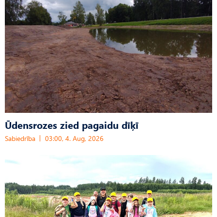
Ūdensrozes zied pagaidu dīķī
Sabiedrība
03:00, 4. Aug, 2026