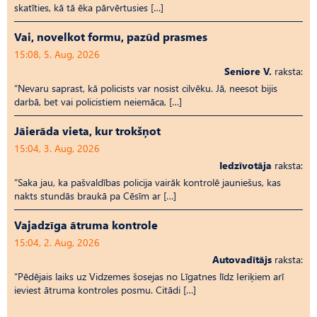
skatīties, kā tā ēka pārvērtusies […]
Vai, novelkot formu, pazūd prasmes
15:08, 5. Aug, 2026
Seniore V.
raksta:
“Nevaru saprast, kā policists var nosist cilvēku. Jā, neesot bijis
darbā, bet vai policistiem neiemāca, […]
Jāierāda vieta, kur trokšņot
15:04, 3. Aug, 2026
Iedzīvotāja
raksta:
“Saka jau, ka pašvaldības policija vairāk kontrolē jauniešus, kas
nakts stundās braukā pa Cēsīm ar […]
Vajadzīga ātruma kontrole
15:04, 2. Aug, 2026
Autovadītājs
raksta:
“Pēdējais laiks uz Vid­ze­mes šosejas no Līgatnes līdz Ieriķiem arī
ieviest ātruma kontroles posmu. Citādi […]