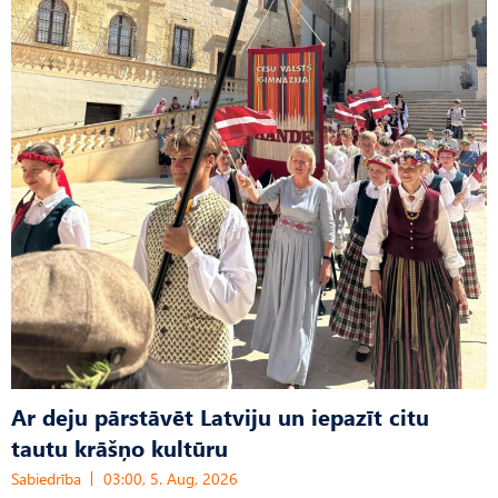
Ar deju pārstāvēt Latviju un iepazīt citu
tautu krāšņo kultūru
Sabiedrība
03:00, 5. Aug, 2026