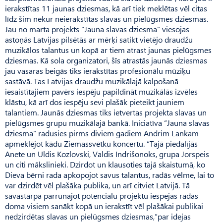
ierakstītas 11 jaunas dziesmas, kā arī tiek meklētas vēl citas
līdz šim nekur neierakstītas slavas un pielūgsmes dziesmas.
Jau no marta projekts “Jauna slavas dziesma” viesojas
astoņās Latvijas pilsētās ar mērķi satikt vietējo draudžu
muzikālos talantus un kopā ar tiem atrast jaunas pielūgsmes
dziesmas. Kā sola organizatori, šīs atrastās jaunās dziesmas
jau vasaras beigās tiks ierakstītas profesionālu mūziķu
sastāvā. Tas Latvijas draudžu muzikālajā kalpošanā
iesaistītajiem pavērs iespēju papildināt muzikālās izvēles
klāstu, kā arī dos iespēju sevi plašāk pieteikt jauniem
talantiem. Jaunās dziesmas tiks ietvertas projekta slavas un
pielūgsmes grupu muzikālajā bankā. Iniciatīva “Jauna slavas
dziesma” radusies pirms diviem gadiem Andrim Lankam
apmeklējot kādu Ziemassvētku koncertu. “Tajā piedalījās
Anete un Uldis Kozlovski, Valdis Indrišonoks, grupa Jorspeis
un citi mākslinieki. Dzirdot un klausoties tajā skaistumā, ko
Dieva bērni rada apkopojot savus talantus, radās vēlme, lai to
var dzirdēt vēl plašāka publika, un arī citviet Latvijā. Tā
savāstarpā pārrunājot potenciālu projektu iespējas radās
doma visiem sanākt kopā un ierakstīt vēl plašākai publikai
nedzirdētas slavas un pielūgsmes dziesmas,”par idejas