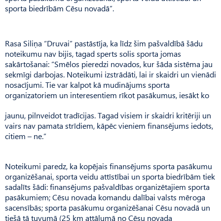
sporta biedrībām Cēsu novadā”.
Rasa Siliņa “Druvai” pastāstīja, ka līdz šim pašvaldībā šādu
noteikumu nav bijis, tagad sperts solis sporta jomas
sakārtošanai: “Smēlos pieredzi novados, kur šāda sistēma jau
sekmīgi darbojas. Noteikumi izstrādāti, lai ir skaidri un vienādi
nosacījumi. Tie var kalpot kā mudinājums sporta
organizatoriem un interesentiem rīkot pasākumus, iesākt ko
jaunu, pilnveidot tradīcijas. Tagad visiem ir skaidri kritēriji un
vairs nav pamata strīdiem, kāpēc vieniem finansējums iedots,
citiem – ne.”
Noteikumi paredz, ka kopējais finansējums sporta pasākumu
organizēšanai, sporta veidu attīstībai un sporta biedrībām tiek
sadalīts šādi: finansējums pašvaldības organizētajiem sporta
pasākumiem; Cēsu novada komandu dalībai valsts mēroga
sacensībās; sporta pasākumu organizēšanai Cēsu novadā un
tiešā tā tuvumā (25 km attālumā no Cēsu novada