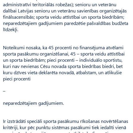
administratīvi teritoriālās robežas); senioru un veterānu
dalībai Latvijas senioru un veterānu savienības organizētajās
finālsacensībās; sporta veidu attīstībai un sporta biedrībām;
neparedzētajiem gadījumiem paredzētie pašvaldības budžeta
līdzekļi.
Noteikumi nosaka, ka 45 procenti no finansējuma atvēlami
sporta pasākumu organizēšanai, 45 – sporta veidu attīstībai
un sporta biedrībām; pieci procenti – individuālo sportistu,
kuri nav nevienas Cēsu novada sporta biedrības biedri, bet
kuru dzīves vieta deklarēta novadā, atbalstam, un atlikušie
pieci procenti
–
neparedzētajiem gadījumiem.
Ir izstrādāti speciāli sporta pasākumu rīkošanas novērtēšanas
kritēriji, kur pēc punktu sistēmas pasākumi tiek iedalīti vienā