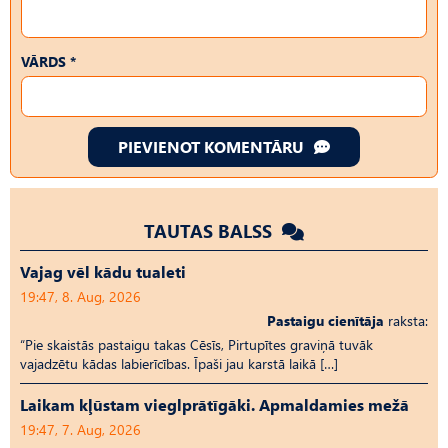
VĀRDS *
PIEVIENOT KOMENTĀRU
TAUTAS BALSS
Vajag vēl kādu tualeti
19:47, 8. Aug, 2026
Pastaigu cienītāja
raksta:
“Pie skaistās pastaigu takas Cēsīs, Pirtupītes graviņā tuvāk
vajadzētu kādas labierīcības. Īpaši jau karstā laikā […]
Laikam kļūstam vieglprātīgāki. Apmaldamies mežā
19:47, 7. Aug, 2026