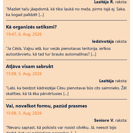
Lasītāja R.
raksta:
“Mazliet taču jāapdomā, kā tiksi laukā no meža, pirms tajā ej. Saka,
ka šogad palīdzēt […]
Kā organizēs satiksmi?
19:47, 6. Aug, 2026
Iedzīvotāja
raksta:
“Ja Cēsīs, Vaļņu ielā, kur vecās pienotavas teritorija, ierīkos
autostāvvietu, kā tad tur brauks automašīnas? […]
Atļāva visam sabrukt
15:08, 5. Aug, 2026
Lasītāja
raksta:
“Labi, ka beidzot kādreizējai Cēsu pienotavai būs cits saimnieks. Žēl
skatīties, kā tā ēka pārvērtusies […]
Vai, novelkot formu, pazūd prasmes
15:08, 5. Aug, 2026
Seniore V.
raksta:
“Nevaru saprast, kā policists var nosist cilvēku. Jā, neesot bijis
darbā, bet vai policistiem neiemāca, […]