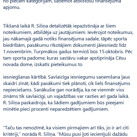
no piecām kategorijām, saņemot atbilstošu finansējuma
apjomu.
Tikšanā laikā R. Siliņa detalizētāk iepazīstināja ar šiem
noteikumiem, atbildēja uz jautājumiem. Ievērojot noteikumus,
jau nākamajā gadā notiks finansējuma sadale, tāpēc sporta
biedrībām, pasākumu rīkotājiem dokumenti jāiesniedz līdz
1.novembrim. Turpmākos gadus termiņš būs 15.oktobris. Pēc
tam sporta padome, kuras sastāvu vakar apstiprināja Cēsu
novada dome, izskatīs pieteikumus to
iesniegšanas kārtībā. Savlaicīga iesniegumu saņemšana ļaus
skaidri zināt, kādi pasākumi tiek plānoti, cik liels finansējums
nepieciešams. Sanākušie gan norādīja, ka ne vienmēr viss
zināms tik savlaicīgi, un vajadzības var rasties arī gada laikā.
R. Siliņa paskaidroja, ka šādiem gadījumiem būs pieejami
minētie pieci procenti neparedzētiem gadījumiem.
“Taču tas nenozīmē, ka visiem pirmajiem arī tiks, jo ir arī citi
kritēriji,” norāda R. Siliņa. “Mūsu pusi ļoti iecienījuši dažādu