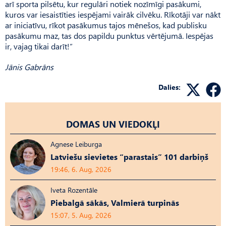
arī sporta pilsētu, kur regulāri notiek nozīmīgi pasākumi,
kuros var iesaistīties iespējami vairāk cilvēku. Rīkotāji var nākt
ar iniciatīvu, rīkot pasākumus tajos mēnešos, kad publisku
pasākumu maz, tas dos papildu punktus vērtējumā. Iespējas
ir, vajag tikai darīt!”
Jānis Gabrāns
Dalies:
DOMAS UN VIEDOKĻI
Agnese Leiburga
Latviešu sievietes “parastais” 101 darbiņš
19:46, 6. Aug, 2026
Iveta Rozentāle
Piebalgā sākās, Valmierā turpinās
15:07, 5. Aug, 2026