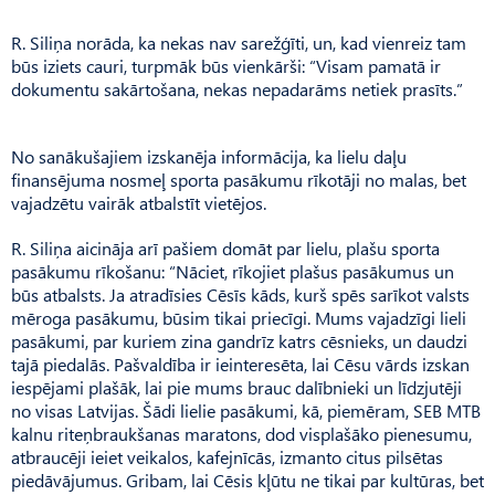
R. Siliņa norāda, ka nekas nav sarežģīti, un, kad vienreiz tam
būs iziets cauri, turpmāk būs vienkārši: “Visam pamatā ir
dokumentu sakārtošana, nekas nepadarāms netiek prasīts.”
No sanākušajiem izskanēja informācija, ka lielu daļu
finansējuma nosmeļ sporta pasākumu rīkotāji no malas, bet
vajadzētu vairāk atbalstīt vietējos.
R. Siliņa aicināja arī pašiem domāt par lielu, plašu sporta
pasākumu rīkošanu: “Nāciet, rīkojiet plašus pasākumus un
būs atbalsts. Ja atradīsies Cēsīs kāds, kurš spēs sarīkot valsts
mēroga pasākumu, būsim tikai priecīgi. Mums vajadzīgi lieli
pasākumi, par kuriem zina gandrīz katrs cēsnieks, un daudzi
tajā piedalās. Pašvaldība ir ieinteresēta, lai Cēsu vārds izskan
iespējami plašāk, lai pie mums brauc dalībnieki un līdzjutēji
no visas Latvijas. Šādi lielie pasākumi, kā, piemēram, SEB MTB
kalnu riteņbraukšanas maratons, dod visplašāko pienesumu,
atbraucēji ieiet veikalos, kafejnīcās, izmanto citus pilsētas
piedāvājumus. Gribam, lai Cēsis kļūtu ne tikai par kultūras, bet