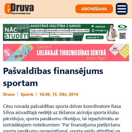
ABONĒŠANA
Pašvaldības finansējums
sportam
Druva
Sports
16:49, 15. Okt, 2014
Cēsu novada pašvaldības sporta dzīves koordinatore Rasa
Siliņa aizvadītajā nedēļā uz tikšanos aicināja sporta klubu
pārstāvjus, sporta pasākumu rīkotājus, lai iepazīstinātu ar
izstrādātajiem noteikumiem “Par finansējuma piešķiršanu
sporta pasākumu organizēšanai, sporta veidu attīstībai un