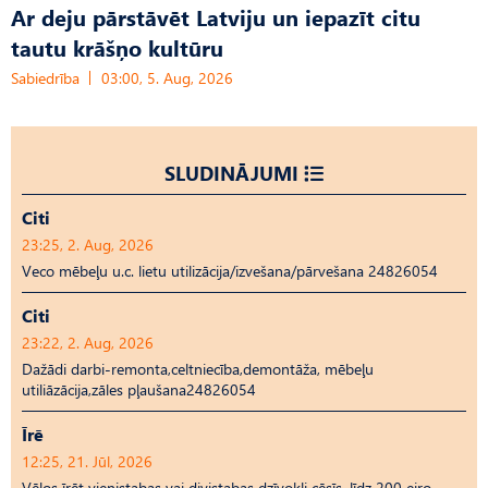
Ar deju pārstāvēt Latviju un iepazīt citu
tautu krāšņo kultūru
Sabiedrība
03:00, 5. Aug, 2026
SLUDINĀJUMI
Citi
23:25, 2. Aug, 2026
Veco mēbeļu u.c. lietu utilizācija/izvešana/pārvešana 24826054
Citi
23:22, 2. Aug, 2026
Dažādi darbi-remonta,celtniecība,demontāža, mēbeļu
utiliāzācija,zāles pļaušana24826054
Īrē
12:25, 21. Jūl, 2026
Vēlos īrēt vienistabas vai divistabas dzīvokli cēsīs, līdz 200 eiro