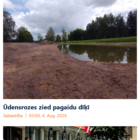
Ūdensrozes zied pagaidu dīķī
Sabiedrība
03:00, 4. Aug, 2026