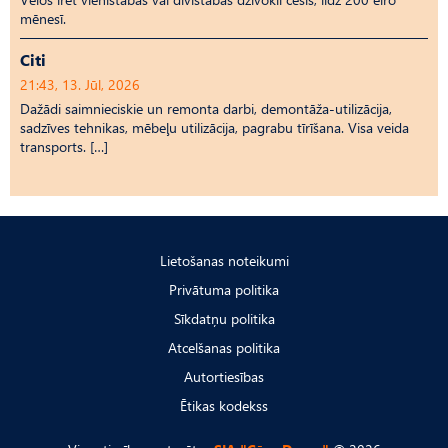
mēnesī.
Citi
21:43, 13. Jūl, 2026
Dažādi saimnieciskie un remonta darbi, demontāža-utilizācija,
sadzīves tehnikas, mēbeļu utilizācija, pagrabu tīrīšana. Visa veida
transports. […]
Lietošanas noteikumi
Privātuma politika
Sīkdatņu politika
Atcelšanas politika
Autortiesības
Ētikas kodekss