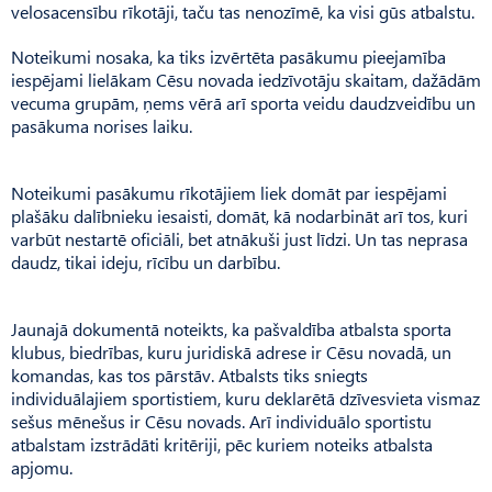
velosacensību rīkotāji, taču tas nenozīmē, ka visi gūs atbalstu.
Noteikumi nosaka, ka tiks izvērtēta pasākumu pieejamība
iespējami lielākam Cēsu novada iedzīvotāju skaitam, dažādām
vecuma grupām, ņems vērā arī sporta veidu daudzveidību un
pasākuma norises laiku.
Noteikumi pasākumu rīkotājiem liek domāt par iespējami
plašāku dalībnieku iesaisti, domāt, kā nodarbināt arī tos, kuri
varbūt nestartē oficiāli, bet atnākuši just līdzi. Un tas neprasa
daudz, tikai ideju, rīcību un darbību.
Jaunajā dokumentā noteikts, ka pašvaldība atbalsta sporta
klubus, biedrības, kuru juridiskā adrese ir Cēsu novadā, un
komandas, kas tos pārstāv. Atbalsts tiks sniegts
individuālajiem sportistiem, kuru deklarētā dzīvesvieta vismaz
sešus mēnešus ir Cēsu novads. Arī individuālo sportistu
atbalstam izstrādāti kritēriji, pēc kuriem noteiks atbalsta
apjomu.