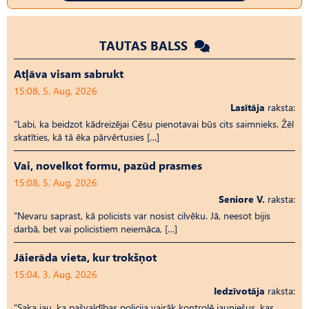
TAUTAS BALSS
Atļāva visam sabrukt
15:08, 5. Aug, 2026
Lasītāja
raksta:
“Labi, ka beidzot kādreizējai Cēsu pienotavai būs cits saimnieks. Žēl
skatīties, kā tā ēka pārvērtusies […]
Vai, novelkot formu, pazūd prasmes
15:08, 5. Aug, 2026
Seniore V.
raksta:
“Nevaru saprast, kā policists var nosist cilvēku. Jā, neesot bijis
darbā, bet vai policistiem neiemāca, […]
Jāierāda vieta, kur trokšņot
15:04, 3. Aug, 2026
Iedzīvotāja
raksta:
“Saka jau, ka pašvaldības policija vairāk kontrolē jauniešus, kas