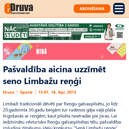
ABONĒŠANA
Pašvaldība aicina uzzīmēt
seno Limbažu reņģi
Druva
Sports
15:01, 16. Apr, 2012
Limbaži tradicionāli dēvēti par Reņģu galvaspilsētu, jo līdz
20.gadsimta 30.gadu beigām tur rudeņos gāja vaļā plaša
tirgošanās ar reņģēm, kaut pilsēta neatradās pie jūras. Lai
iedzīvinātu vēsturisko Reņģu galvaspilsētas tēlu, pašvaldība
izsludina zīmējumu ideju konkursu “Senā Limbažu reņģe”,