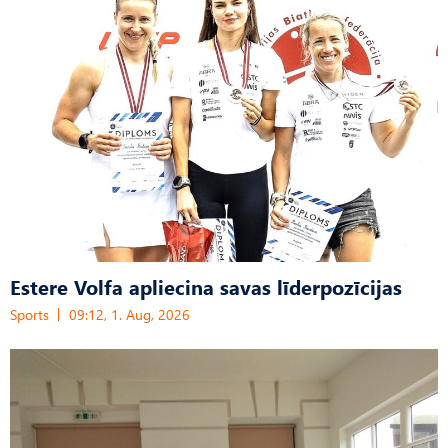
Estere Volfa apliecina savas līderpozīcijas
Sports
09:12, 1. Aug, 2026