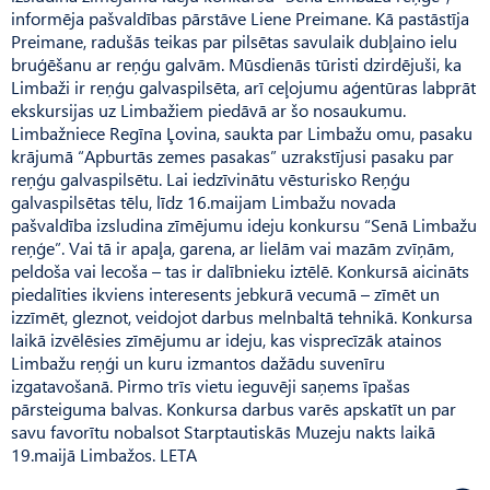
informēja pašvaldības pārstāve Liene Preimane. Kā pastāstīja
Preimane, radušās teikas par pilsētas savulaik dubļaino ielu
bruģēšanu ar reņģu galvām. Mūsdienās tūristi dzirdējuši, ka
Limbaži ir reņģu galvaspilsēta, arī ceļojumu aģentūras labprāt
ekskursijas uz Limbažiem piedāvā ar šo nosaukumu.
Limbažniece Regīna Ļovina, saukta par Limbažu omu, pasaku
krājumā “Apburtās zemes pasakas” uzrakstījusi pasaku par
reņģu galvaspilsētu. Lai iedzīvinātu vēsturisko Reņģu
galvaspilsētas tēlu, līdz 16.maijam Limbažu novada
pašvaldība izsludina zīmējumu ideju konkursu “Senā Limbažu
reņģe”. Vai tā ir apaļa, garena, ar lielām vai mazām zvīņām,
peldoša vai lecoša – tas ir dalībnieku iztēlē. Konkursā aicināts
piedalīties ikviens interesents jebkurā vecumā – zīmēt un
izzīmēt, gleznot, veidojot darbus melnbaltā tehnikā. Konkursa
laikā izvēlēsies zīmējumu ar ideju, kas visprecīzāk atainos
Limbažu reņģi un kuru izmantos dažādu suvenīru
izgatavošanā. Pirmo trīs vietu ieguvēji saņems īpašas
pārsteiguma balvas. Konkursa darbus varēs apskatīt un par
savu favorītu nobalsot Starptautiskās Muzeju nakts laikā
19.maijā Limbažos. LETA