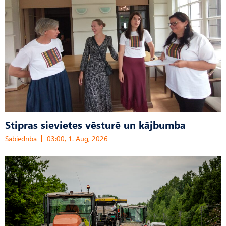
Stipras sievietes vēsturē un kājbumba
Sabiedrība
03:00, 1. Aug, 2026