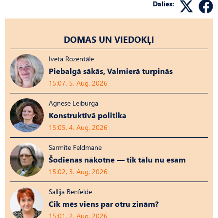
Dalies:
DOMAS UN VIEDOKĻI
Iveta Rozentāle
Piebalgā sākās, Valmierā turpinās
15:07, 5. Aug, 2026
Agnese Leiburga
Konstruktīvā politika
15:05, 4. Aug, 2026
Sarmīte Feldmane
Šodienas nākotne — tik tālu nu esam
15:02, 3. Aug, 2026
Sallija Benfelde
Cik mēs viens par otru zinām?
15:01, 2. Aug, 2026