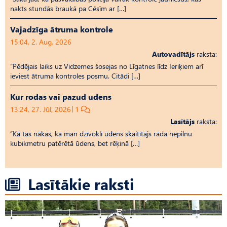
nakts stundās braukā pa Cēsīm ar […]
Vajadzīga ātruma kontrole
15:04, 2. Aug, 2026
Autovadītājs
raksta:
“Pēdējais laiks uz Vid­ze­mes šosejas no Līgatnes līdz Ieriķiem arī
ieviest ātruma kontroles posmu. Citādi […]
Kur rodas vai pazūd ūdens
13:24, 27. Jūl, 2026
1
Lasītājs
raksta:
“Kā tas nākas, ka man dzīvoklī ūdens skaitītājs rāda nepilnu
kubikmetru patērētā ūdens, bet rēķinā […]
Lasītākie raksti