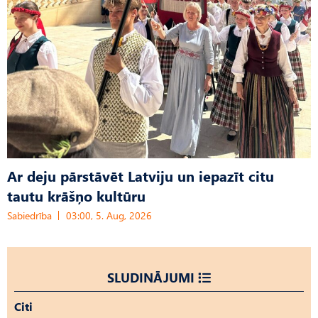
Ar deju pārstāvēt Latviju un iepazīt citu
tautu krāšņo kultūru
Sabiedrība
03:00, 5. Aug, 2026
SLUDINĀJUMI
Citi