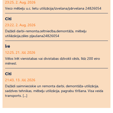
23:25, 2. Aug, 2026
Veco mēbeļu u.c. lietu utilizācija/izvešana/pārvešana 24826054
Citi
23:22, 2. Aug, 2026
Dažādi darbi-remonta,celtniecība,demontāža, mēbeļu
utiliāzācija,zāles pļaušana24826054
Īrē
12:25, 21. Jūl, 2026
Vēlos īrēt vienistabas vai divistabas dzīvokli cēsīs, līdz 200 eiro
mēnesī.
Citi
21:43, 13. Jūl, 2026
Dažādi saimnieciskie un remonta darbi, demontāža-utilizācija,
sadzīves tehnikas, mēbeļu utilizācija, pagrabu tīrīšana. Visa veida
transports. […]