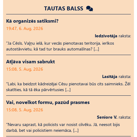
TAUTAS BALSS
Kā organizēs satiksmi?
19:47, 6. Aug, 2026
Iedzīvotāja
raksta:
“Ja Cēsīs, Vaļņu ielā, kur vecās pienotavas teritorija, ierīkos
autostāvvietu, kā tad tur brauks automašīnas? […]
Atļāva visam sabrukt
15:08, 5. Aug, 2026
Lasītāja
raksta:
“Labi, ka beidzot kādreizējai Cēsu pienotavai būs cits saimnieks. Žēl
skatīties, kā tā ēka pārvērtusies […]
Vai, novelkot formu, pazūd prasmes
15:08, 5. Aug, 2026
Seniore V.
raksta:
“Nevaru saprast, kā policists var nosist cilvēku. Jā, neesot bijis
darbā, bet vai policistiem neiemāca, […]