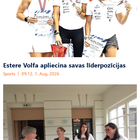
Estere Volfa apliecina savas līderpozīcijas
Sports
09:12, 1. Aug, 2026