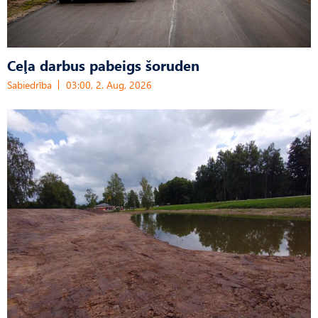
Ceļa darbus pabeigs šoruden
Sabiedrība
03:00, 2. Aug, 2026