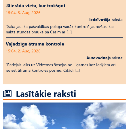
Jāierāda vieta, kur trokšņot
15:04, 3. Aug, 2026
Iedzīvotāja
raksta:
“Saka jau, ka pašvaldības policija vairāk kontrolē jauniešus, kas
nakts stundās braukā pa Cēsīm ar […]
Vajadzīga ātruma kontrole
15:04, 2. Aug, 2026
Autovadītājs
raksta:
“Pēdējais laiks uz Vid­ze­mes šosejas no Līgatnes līdz Ieriķiem arī
ieviest ātruma kontroles posmu. Citādi […]
Lasītākie raksti