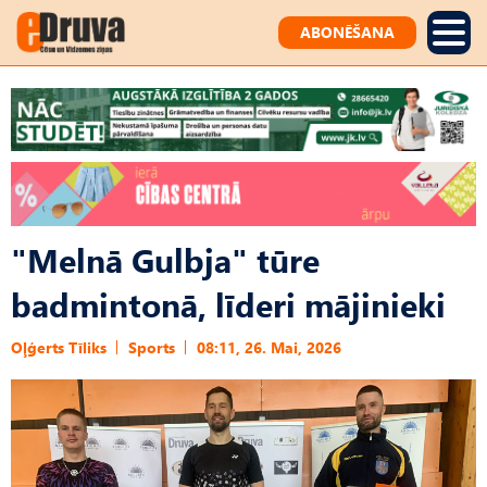
ABONĒŠANA
"Melnā Gulbja" tūre
badmintonā, līderi mājinieki
Oļģerts Tīliks
Sports
08:11, 26. Mai, 2026