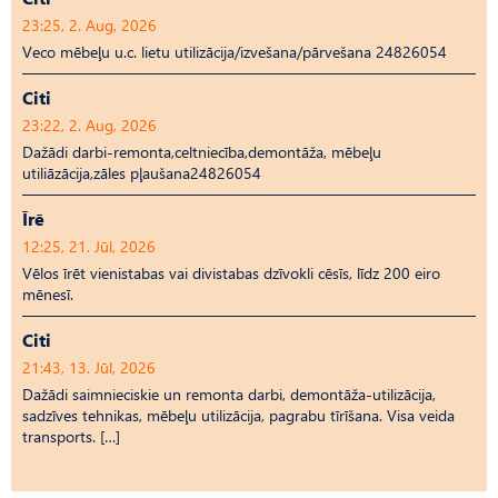
23:25, 2. Aug, 2026
Veco mēbeļu u.c. lietu utilizācija/izvešana/pārvešana 24826054
Citi
23:22, 2. Aug, 2026
Dažādi darbi-remonta,celtniecība,demontāža, mēbeļu
utiliāzācija,zāles pļaušana24826054
Īrē
12:25, 21. Jūl, 2026
Vēlos īrēt vienistabas vai divistabas dzīvokli cēsīs, līdz 200 eiro
mēnesī.
Citi
21:43, 13. Jūl, 2026
Dažādi saimnieciskie un remonta darbi, demontāža-utilizācija,
sadzīves tehnikas, mēbeļu utilizācija, pagrabu tīrīšana. Visa veida
transports. […]