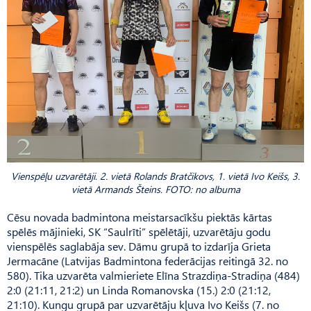
Vienspēļu uzvarētāji. 2. vietā Rolands Bratčikovs, ­­­1. vietā Ivo Keišs, 3.
vietā Armands Šteins. FOTO: no albuma
Cēsu novada badmintona meistarsacīkšu piektās kārtas
spēlēs mājinieki, SK “Saulrīti” spēlētāji, uzvarētāju godu
vienspēlēs saglabāja sev. Dāmu grupā to izdarīja Grieta
Jermacāne (Latvijas Badmintona federācijas reitingā 32. no
580). Tika uzvarēta valmieriete Elīna Strazdiņa-Stradiņa (484)
2:0 (21:11, 21:2) un Linda Romanovska (15.) 2:0 (21:12,
21:10). Kungu grupā par uzvarētāju kļuva Ivo Keišs (7. no