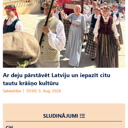
Ar deju pārstāvēt Latviju un iepazīt citu
tautu krāšņo kultūru
Sabiedrība
03:00, 5. Aug, 2026
SLUDINĀJUMI
Citi