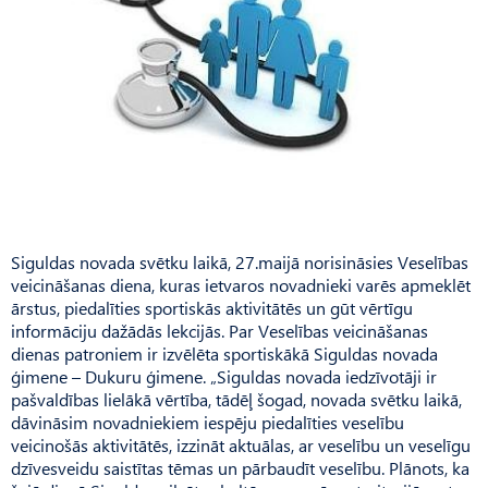
Siguldas novada svētku laikā, 27.maijā norisināsies Veselības
veicināšanas diena, kuras ietvaros novadnieki varēs apmeklēt
ārstus, piedalīties sportiskās aktivitātēs un gūt vērtīgu
informāciju dažādās lekcijās. Par Veselības veicināšanas
dienas patroniem ir izvēlēta sportiskākā Siguldas novada
ģimene – Dukuru ģimene. „Siguldas novada iedzīvotāji ir
pašvaldības lielākā vērtība, tādēļ šogad, novada svētku laikā,
dāvināsim novadniekiem iespēju piedalīties veselību
veicinošās aktivitātēs, izzināt aktuālas, ar veselību un veselīgu
dzīvesveidu saistītas tēmas un pārbaudīt veselību. Plānots, ka