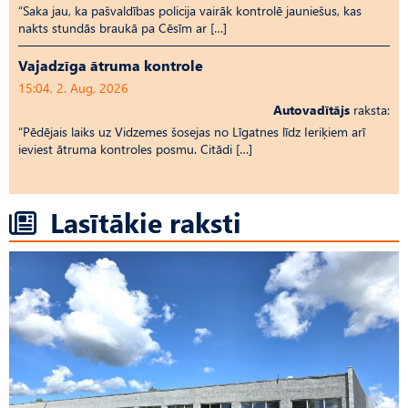
“Saka jau, ka pašvaldības policija vairāk kontrolē jauniešus, kas
nakts stundās braukā pa Cēsīm ar […]
Vajadzīga ātruma kontrole
15:04, 2. Aug, 2026
Autovadītājs
raksta:
“Pēdējais laiks uz Vid­ze­mes šosejas no Līgatnes līdz Ieriķiem arī
ieviest ātruma kontroles posmu. Citādi […]
Lasītākie raksti