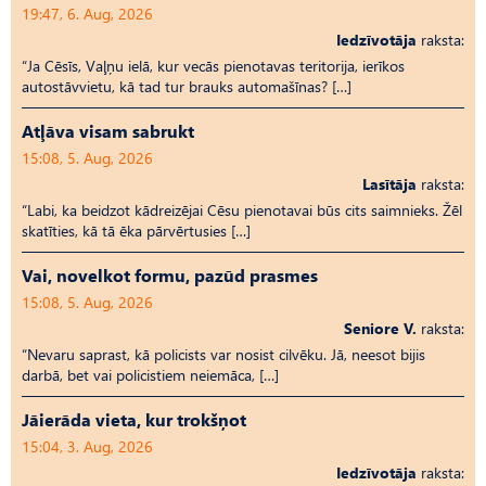
19:47, 6. Aug, 2026
Iedzīvotāja
raksta:
“Ja Cēsīs, Vaļņu ielā, kur vecās pienotavas teritorija, ierīkos
autostāvvietu, kā tad tur brauks automašīnas? […]
Atļāva visam sabrukt
15:08, 5. Aug, 2026
Lasītāja
raksta:
“Labi, ka beidzot kādreizējai Cēsu pienotavai būs cits saimnieks. Žēl
skatīties, kā tā ēka pārvērtusies […]
Vai, novelkot formu, pazūd prasmes
15:08, 5. Aug, 2026
Seniore V.
raksta:
“Nevaru saprast, kā policists var nosist cilvēku. Jā, neesot bijis
darbā, bet vai policistiem neiemāca, […]
Jāierāda vieta, kur trokšņot
15:04, 3. Aug, 2026
Iedzīvotāja
raksta: