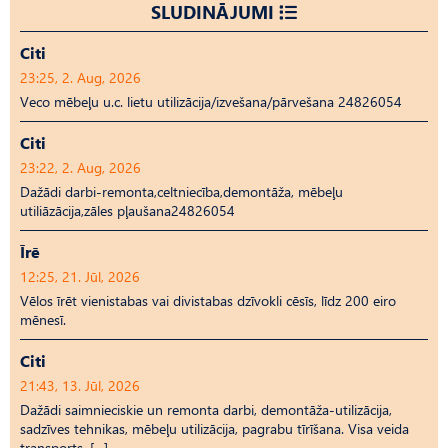
SLUDINĀJUMI
Citi
23:25, 2. Aug, 2026
Veco mēbeļu u.c. lietu utilizācija/izvešana/pārvešana 24826054
Citi
23:22, 2. Aug, 2026
Dažādi darbi-remonta,celtniecība,demontāža, mēbeļu
utiliāzācija,zāles pļaušana24826054
Īrē
12:25, 21. Jūl, 2026
Vēlos īrēt vienistabas vai divistabas dzīvokli cēsīs, līdz 200 eiro
mēnesī.
Citi
21:43, 13. Jūl, 2026
Dažādi saimnieciskie un remonta darbi, demontāža-utilizācija,
sadzīves tehnikas, mēbeļu utilizācija, pagrabu tīrīšana. Visa veida
transports. […]