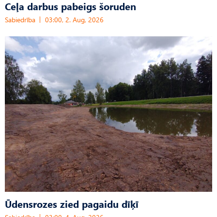
Ceļa darbus pabeigs šoruden
Sabiedrība
03:00, 2. Aug, 2026
Ūdensrozes zied pagaidu dīķī