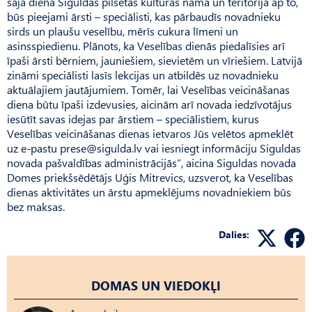
šajā dienā Siguldas pilsētas kultūras namā un teritorijā ap to,
būs pieejami ārsti – speciālisti, kas pārbaudīs novadnieku
sirds un plaušu veselību, mērīs cukura līmeni un
asinsspiedienu. Plānots, ka Veselības dienās piedalīsies arī
īpaši ārsti bērniem, jauniešiem, sievietēm un vīriešiem. Latvijā
zināmi speciālisti lasīs lekcijas un atbildēs uz novadnieku
aktuālajiem jautājumiem. Tomēr, lai Veselības veicināšanas
diena būtu īpaši izdevusies, aicinām arī novada iedzīvotājus
iesūtīt savas idejas par ārstiem – speciālistiem, kurus
Veselības veicināšanas dienas ietvaros Jūs velētos apmeklēt
uz e-pastu
prese@sigulda.lv
vai iesniegt informāciju Siguldas
novada pašvaldības administrācijās”, aicina Siguldas novada
Domes priekšsēdētājs Uģis Mitrevics, uzsverot, ka Veselības
dienas aktivitātes un ārstu apmeklējums novadniekiem būs
bez maksas.
Dalies:
DOMAS UN VIEDOKĻI