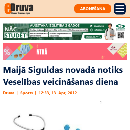
ABONĒŠANA
Maijā Siguldas novadā notiks
Veselības veicināšanas diena
Druva
Sports
12:33, 13. Apr, 2012