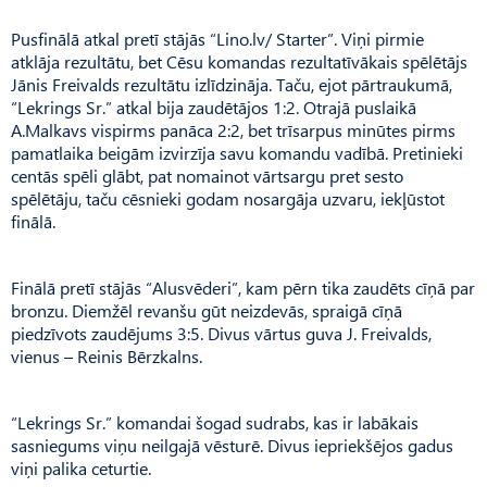
Pusfinālā atkal pretī stājās “Lino.lv/ Starter”. Viņi pirmie
atklāja rezultātu, bet Cēsu komandas rezultatīvākais spēlētājs
Jānis Freivalds rezultātu izlīdzināja. Taču, ejot pārtraukumā,
“Lekrings Sr.” atkal bija zaudētājos 1:2. Otrajā puslaikā
A.Malkavs vispirms panāca 2:2, bet trīsarpus minūtes pirms
pamatlaika beigām izvirzīja savu komandu vadībā. Pretinieki
centās spēli glābt, pat nomainot vārtsargu pret sesto
spēlētāju, taču cēsnieki godam nosargāja uzvaru, iekļūstot
finālā.
Finālā pretī stājās “Alusvēderi”, kam pērn tika zaudēts cīņā par
bronzu. Diemžēl revanšu gūt neizdevās, spraigā cīņā
piedzīvots zaudējums 3:5. Divus vārtus guva J. Freivalds,
vienus – Reinis Bērzkalns.
“Lekrings Sr.” komandai šogad sudrabs, kas ir labākais
sasniegums viņu neilgajā vēsturē. Divus iepriekšējos gadus
viņi palika ceturtie.