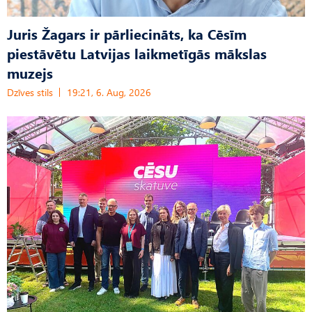
Juris Žagars ir pārliecināts, ka Cēsīm
piestāvētu Latvijas laikmetīgās mākslas
muzejs
Dzīves stils
19:21, 6. Aug, 2026