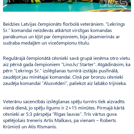
Beidzies Latvijas čempionāts florbolā veterāniem. “Lekrings
Sr.” komandai neizdevās atkārtot virslīgas komandas
panākumus un kļūt par čempioniem, bija jāsamierinās ar
sudraba medaļām un vicečempionu titulu.
Regulārajā čempionātā cēsnieki savā grupā ieņēma otro vietu
aiz pērnā gada čempioniem “Lino.lv/ Starter”. Atgādināsim, ka
pērn “Lekrings Sr.” izslēgšanas turnīrā izstājās pusfinālā,
zaudējot jau minētajai komandai. Cīņā par bronzu cēsnieki
zaudēja komandai “Alusvēderi”, paliekot aiz labāko trijnieka.
Veterānu sacencībās izslēgšanas spēļu turnīrs tiek aizvadīts
vienā dienā, jo spēļu ilgums ir 2×15 minūtes. Pirmajā kārtā
cēsnieki ar 5:3 pārspēja “Rīgas lauvas”. Trīs vārtus guva
spēlējošais treneris Artis Malkavs, pa vienam – Roberts
Krūmiņš un Atis Rīsmanis.