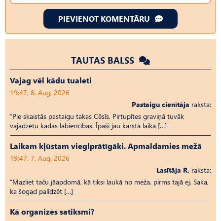
PIEVIENOT KOMENTĀRU
TAUTAS BALSS
Vajag vēl kādu tualeti
19:47, 8. Aug, 2026
Pastaigu cienītāja
raksta:
“Pie skaistās pastaigu takas Cēsīs, Pirtupītes graviņā tuvāk
vajadzētu kādas labierīcības. Īpaši jau karstā laikā […]
Laikam kļūstam vieglprātīgāki. Apmaldamies mežā
19:47, 7. Aug, 2026
Lasītāja R.
raksta:
“Mazliet taču jāapdomā, kā tiksi laukā no meža, pirms tajā ej. Saka,
ka šogad palīdzēt […]
Kā organizēs satiksmi?