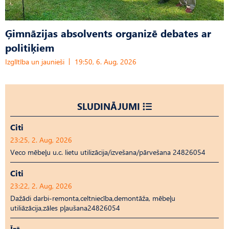
Ģimnāzijas absolvents organizē debates ar
politiķiem
Izglītība un jaunieši
19:50, 6. Aug, 2026
SLUDINĀJUMI
Citi
23:25, 2. Aug, 2026
Veco mēbeļu u.c. lietu utilizācija/izvešana/pārvešana 24826054
Citi
23:22, 2. Aug, 2026
Dažādi darbi-remonta,celtniecība,demontāža, mēbeļu
utiliāzācija,zāles pļaušana24826054
Īrē