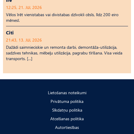
12:25, 21. Jūl, 2026
Vēlos īrēt vienistabas vai divistabas dzīvokli cēsīs, līdz 200 eiro
mēnesī.
Citi
21:43, 13. Jūl, 2026
Dažādi saimnieciskie un remonta darbi, demontāža-utilizācija,
sadzīves tehnikas, mēbeļu utilizācija, pagrabu tīrīšana. Visa veida
transports. […]
Lietošanas noteikumi
Privātuma politika
Sīkdatņu politika
Atcelšanas politika
Autortiesības