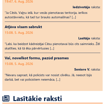
19:47, 6. Aug, 2026
Iedzīvotāja
raksta:
“Ja Cēsīs, Vaļņu ielā, kur vecās pienotavas teritorija, ierīkos
autostāvvietu, kā tad tur brauks automašīnas? […]
Atļāva visam sabrukt
15:08, 5. Aug, 2026
Lasītāja
raksta:
“Labi, ka beidzot kādreizējai Cēsu pienotavai būs cits saimnieks. Žēl
skatīties, kā tā ēka pārvērtusies […]
Vai, novelkot formu, pazūd prasmes
15:08, 5. Aug, 2026
Seniore V.
raksta:
“Nevaru saprast, kā policists var nosist cilvēku. Jā, neesot bijis
darbā, bet vai policistiem neiemāca, […]
Lasītākie raksti