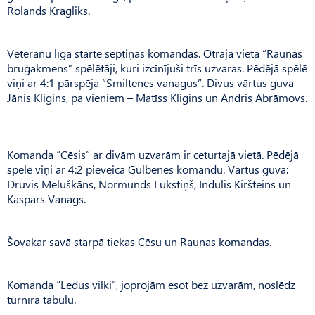
Rolands Kragliks.
Veterānu līgā startē septiņas komandas. Otrajā vietā “Raunas
bruģakmens” spēlētāji, kuri izcīnījuši trīs uzvaras. Pēdējā spēlē
viņi ar 4:1 pārspēja “Smiltenes vanagus”. Divus vārtus guva
Jānis Kligins, pa vieniem – Matīss Kligins un Andris Abrāmovs.
Komanda “Cēsis” ar divām uzvarām ir ceturtajā vietā. Pēdējā
spēlē viņi ar 4:2 pieveica Gulbenes komandu. Vārtus guva:
Druvis Meluškāns, Normunds Lukstiņš, Indulis Kiršteins un
Kaspars Vanags.
Šovakar savā starpā tiekas Cēsu un Raunas komandas.
Komanda “Ledus vilki”, joprojām esot bez uzvarām, noslēdz
turnīra tabulu.