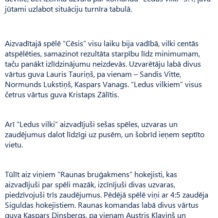
jūtami uzlabot situāciju turnīra tabulā.
Aizvadītajā spēlē “Cēsis” visu laiku bija vadībā, vilki centās
atspēlēties, samazinot rezultāta starpību līdz minimumam,
taču panākt izlīdzinājumu neizdevās. Uzvarētāju labā divus
vārtus guva Lauris Tauriņš, pa vienam – Sandis Vitte,
Normunds Lukstiņš, Kaspars Vanags. “Ledus vilkiem” visus
četrus vārtus guva Kristaps Zālītis.
Arī “Ledus vilki” aizvadījuši sešas spēles, uzvaras un
zaudējumus dalot līdzīgi uz pusēm, un šobrīd ieņem septīto
vietu.
Tūlīt aiz viņiem “Raunas bruģakmens” hokejisti, kas
aizvadījuši par spēli mazāk, izcīnījuši divas uzvaras,
piedzīvojuši trīs zaudējumus. Pēdējā spēlē viņi ar 4:5 zaudēja
Siguldas hokejistiem. Raunas komandas labā divus vārtus
guva Kaspars Dinsbergs, pa vienam Austris Kļaviņš un