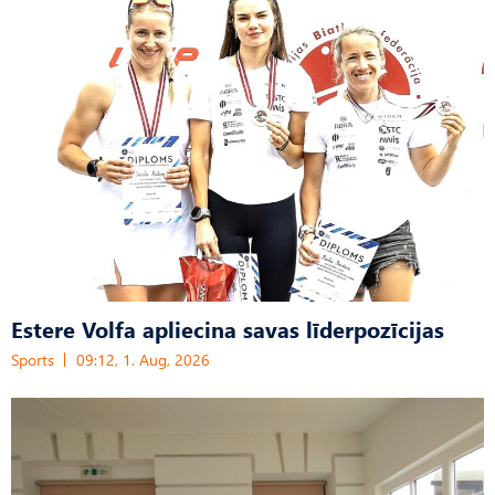
Estere Volfa apliecina savas līderpozīcijas
Sports
09:12, 1. Aug, 2026