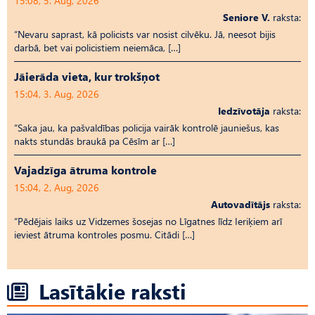
15:08, 5. Aug, 2026
Seniore V.
raksta:
“Nevaru saprast, kā policists var nosist cilvēku. Jā, neesot bijis
darbā, bet vai policistiem neiemāca, […]
Jāierāda vieta, kur trokšņot
15:04, 3. Aug, 2026
Iedzīvotāja
raksta:
“Saka jau, ka pašvaldības policija vairāk kontrolē jauniešus, kas
nakts stundās braukā pa Cēsīm ar […]
Vajadzīga ātruma kontrole
15:04, 2. Aug, 2026
Autovadītājs
raksta:
“Pēdējais laiks uz Vid­ze­mes šosejas no Līgatnes līdz Ieriķiem arī
ieviest ātruma kontroles posmu. Citādi […]
Lasītākie raksti