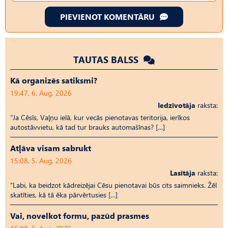
PIEVIENOT KOMENTĀRU
TAUTAS BALSS
Kā organizēs satiksmi?
19:47, 6. Aug, 2026
Iedzīvotāja
raksta:
“Ja Cēsīs, Vaļņu ielā, kur vecās pienotavas teritorija, ierīkos
autostāvvietu, kā tad tur brauks automašīnas? […]
Atļāva visam sabrukt
15:08, 5. Aug, 2026
Lasītāja
raksta:
“Labi, ka beidzot kādreizējai Cēsu pienotavai būs cits saimnieks. Žēl
skatīties, kā tā ēka pārvērtusies […]
Vai, novelkot formu, pazūd prasmes