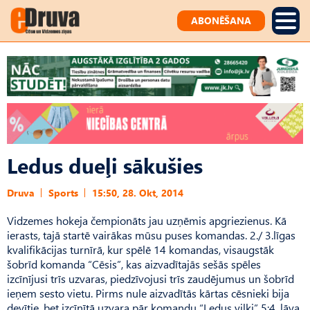
ABONĒŠANA
Ledus dueļi sākušies
Druva
Sports
15:50, 28. Okt, 2014
Vidzemes hokeja čempionāts jau uzņēmis apgriezienus. Kā
ierasts, tajā startē vairākas mūsu puses komandas. 2./ 3.līgas
kvalifikācijas turnīrā, kur spēlē 14 komandas, visaugstāk
šobrīd komanda “Cēsis”, kas aizvadītajās sešās spēles
izcīnījusi trīs uzvaras, piedzīvojusi trīs zaudējumus un šobrīd
ieņem sesto vietu. Pirms nule aizvadītās kārtas cēsnieki bija
devītie, bet izcīnītā uzvara pār komandu “Ledus vilki” 5:4, ļāva