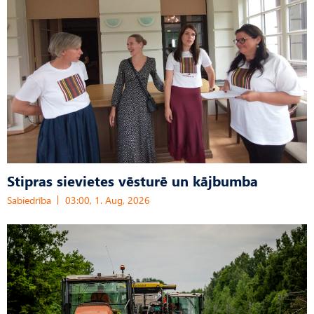
Stipras sievietes vēsturē un kājbumba
Sabiedrība
03:00, 1. Aug, 2026