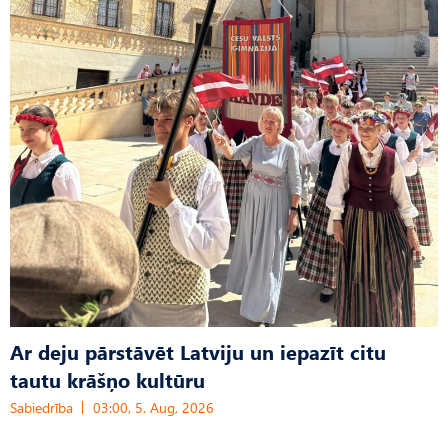
Ar deju pārstāvēt Latviju un iepazīt citu
tautu krāšņo kultūru
Sabiedrība
03:00, 5. Aug, 2026