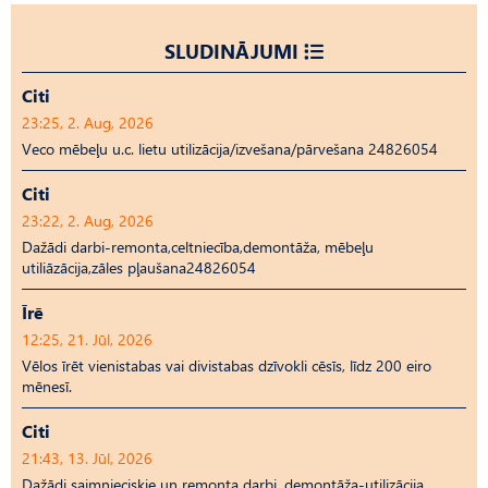
SLUDINĀJUMI
Citi
23:25, 2. Aug, 2026
Veco mēbeļu u.c. lietu utilizācija/izvešana/pārvešana 24826054
Citi
23:22, 2. Aug, 2026
Dažādi darbi-remonta,celtniecība,demontāža, mēbeļu
utiliāzācija,zāles pļaušana24826054
Īrē
12:25, 21. Jūl, 2026
Vēlos īrēt vienistabas vai divistabas dzīvokli cēsīs, līdz 200 eiro
mēnesī.
Citi
21:43, 13. Jūl, 2026
Dažādi saimnieciskie un remonta darbi, demontāža-utilizācija,