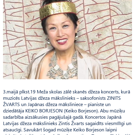
3.maijā plkst.19 Meža skolas zālē skanēs džeza koncerts, kurā
muzicēs Latvijas džeza mākslinieks – saksofonists ZINITS
ŽVARTS un Japānas džeza māksliniece – pianiste un
dziedātāja KEIKO BORJESON (Keiko Borjeson). Abu mūziķu
sadarbība aizsākusies pagājušajā gadā. Koncertos Japānā
Latvijas džeza mākslinieks Zintis Žvarts sagaidīts viesmīlīgi un
atsaucīgi. Savukārt šogad mūziķe Keiko Borjeson laipni