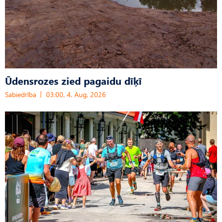
Ūdensrozes zied pagaidu dīķī
Sabiedrība
03:00, 4. Aug, 2026