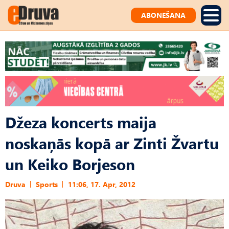
ABONĒŠANA
Džeza koncerts maija
noskaņās kopā ar Zinti Žvartu
un Keiko Borjeson
Druva
Sports
11:06, 17. Apr, 2012