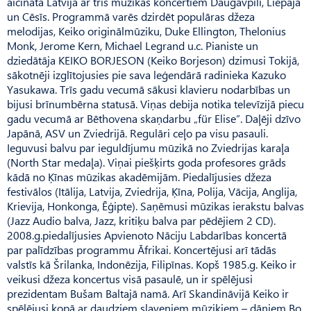
aicināta Latvijā ar trīs mūzikas koncertiem Daugavpilī, Liepājā
un Cēsīs. Programmā varēs dzirdēt populāras džeza
melodijas, Keiko originālmūziku, Duke Ellington, Thelonius
Monk, Jerome Kern, Michael Legrand u.c. Pianiste un
dziedātāja KEIKO BORJESON (Keiko Borjeson) dzimusi Tokijā,
sākotnēji izglītojusies pie sava leģendārā radinieka Kazuko
Yasukawa. Trīs gadu vecumā sākusi klavieru nodarbības un
bijusi brīnumbērna statusā. Viņas debija notika televīzijā piecu
gadu vecumā ar Bēthovena skaņdarbu „für Elise”. Daļēji dzīvo
Japānā, ASV un Zviedrijā. Regulāri ceļo pa visu pasauli.
Ieguvusi balvu par ieguldījumu mūzikā no Zviedrijas karaļa
(North Star medaļa). Viņai piešķirts goda profesores grāds
kādā no Ķīnas mūzikas akadēmijām. Piedalījusies džeza
festivālos (Itālija, Latvija, Zviedrija, Ķīna, Polija, Vācija, Anglija,
Krievija, Honkonga, Ēģipte). Saņēmusi mūzikas ierakstu balvas
(Jazz Audio balva, Jazz, kritiķu balva par pēdējiem 2 CD).
2008.g.piedalījusies Apvienoto Nāciju Labdarības koncertā
par palīdzības programmu Āfrikai. Koncertējusi arī tādās
valstīs kā Šrilanka, Indonēzija, Filipīnas. Kopš 1985.g. Keiko ir
veikusi džeza koncertus visā pasaulē, un ir spēlējusi
prezidentam Bušam Baltajā namā. Arī Skandināvijā Keiko ir
spēlējusi kopā ar daudziem slaveniem mūziķiem – dāņiem Bo