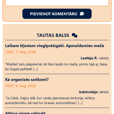
PIEVIENOT KOMENTĀRU
TAUTAS BALSS
Laikam kļūstam vieglprātīgāki. Apmaldamies mežā
19:47, 7. Aug, 2026
Lasītāja R.
raksta:
“Mazliet taču jāapdomā, kā tiksi laukā no meža, pirms tajā ej. Saka,
ka šogad palīdzēt […]
Kā organizēs satiksmi?
19:47, 6. Aug, 2026
Iedzīvotāja
raksta:
“Ja Cēsīs, Vaļņu ielā, kur vecās pienotavas teritorija, ierīkos
autostāvvietu, kā tad tur brauks automašīnas? […]
Atļāva visam sabrukt