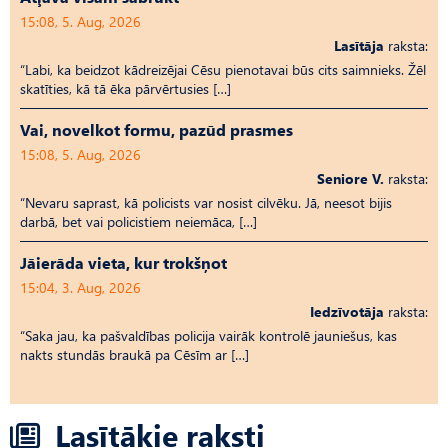
15:08, 5. Aug, 2026
Lasītāja
raksta:
“Labi, ka beidzot kādreizējai Cēsu pienotavai būs cits saimnieks. Žēl
skatīties, kā tā ēka pārvērtusies […]
Vai, novelkot formu, pazūd prasmes
15:08, 5. Aug, 2026
Seniore V.
raksta:
“Nevaru saprast, kā policists var nosist cilvēku. Jā, neesot bijis
darbā, bet vai policistiem neiemāca, […]
Jāierāda vieta, kur trokšņot
15:04, 3. Aug, 2026
Iedzīvotāja
raksta:
“Saka jau, ka pašvaldības policija vairāk kontrolē jauniešus, kas
nakts stundās braukā pa Cēsīm ar […]
Lasītākie raksti