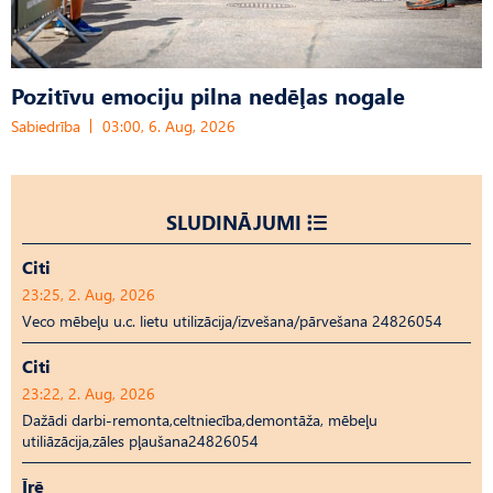
Pozitīvu emociju pilna nedēļas nogale
Sabiedrība
03:00, 6. Aug, 2026
SLUDINĀJUMI
Citi
23:25, 2. Aug, 2026
Veco mēbeļu u.c. lietu utilizācija/izvešana/pārvešana 24826054
Citi
23:22, 2. Aug, 2026
Dažādi darbi-remonta,celtniecība,demontāža, mēbeļu
utiliāzācija,zāles pļaušana24826054
Īrē