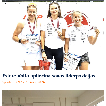
Estere Volfa apliecina savas līderpozīcijas
Sports
09:12, 1. Aug, 2026