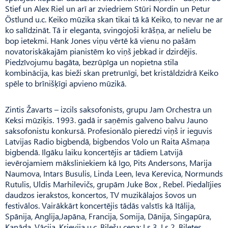
Stief un Alex Riel un arī ar zviedriem Stūri Nordin un Petur
Östlund u.c. Keiko mūzika skan tikai tā kā Keiko, to nevar ne ar
ko salīdzināt. Tā ir eleganta, svingojoši krāšņa, ar nelielu be
bop ietekmi. Hank Jones viņu vērtē kā vienu no pašām
novatoriskākajām pianistēm ko viņš jebkad ir dzirdējis.
Piedzīvojumu bagāta, bezrūpīga un nopietna stila
kombinācija, kas bieži skan pretrunīgi, bet kristāldzidrā Keiko
spēle to brīnišķīgi apvieno mūzikā.
Zintis Žavarts – izcils saksofonists, grupu Jam Orchestra un
Keksi mūziķis. 1993. gadā ir saņēmis galveno balvu Jauno
saksofonistu konkursā. Profesionālo pieredzi viņš ir ieguvis
Latvijas Radio bigbendā, bigbendos Volo un Raita Ašmaņa
bigbendā. Ilgāku laiku koncertējis ar tādiem Latvijā
ievērojamiem māksliniekiem kā Igo, Pits Andersons, Marija
Naumova, Intars Busulis, Linda Leen, Ieva Kerevica, Normunds
Rutulis, Uldis Marhilevičs, grupām Juke Box , Rebel. Piedalījies
daudzos ierakstos, koncertos, TV muzikālajos šovos un
festivālos. Vairākkārt koncertējis tādās valstīs kā Itālija,
Spānija, Anglija,Japāna, Francija, Somija, Dānija, Singapūra,
Kanāda, Vācija, Krievija u.c. Biļešu cena: Ls 3, Ls 2. Biļetes