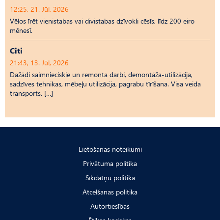
12:25, 21. Jūl, 2026
Vēlos īrēt vienistabas vai divistabas dzīvokli cēsīs, līdz 200 eiro
mēnesī.
Citi
21:43, 13. Jūl, 2026
Dažādi saimnieciskie un remonta darbi, demontāža-utilizācija,
sadzīves tehnikas, mēbeļu utilizācija, pagrabu tīrīšana. Visa veida
transports. […]
Lietošanas noteikumi
Privātuma politika
Sīkdatņu politika
Atcelšanas politika
Autortiesības