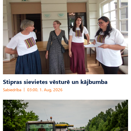
Stipras sievietes vēsturē un kājbumba
Sabiedrība
03:00, 1. Aug, 2026