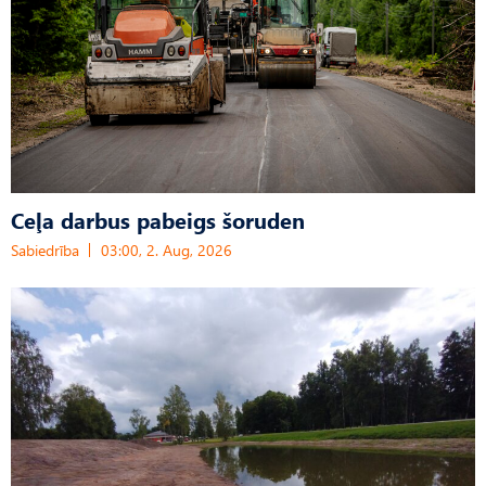
Ceļa darbus pabeigs šoruden
Sabiedrība
03:00, 2. Aug, 2026