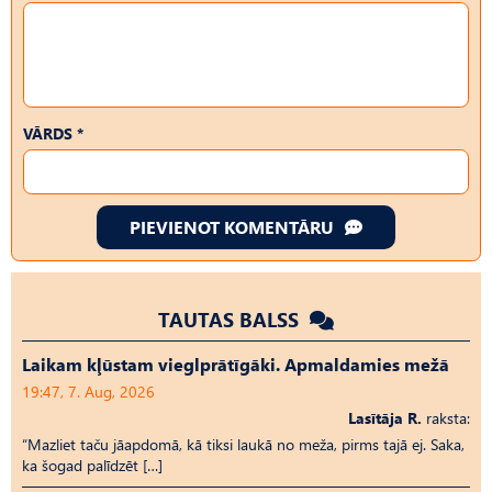
VĀRDS *
PIEVIENOT KOMENTĀRU
TAUTAS BALSS
Laikam kļūstam vieglprātīgāki. Apmaldamies mežā
19:47, 7. Aug, 2026
Lasītāja R.
raksta:
“Mazliet taču jāapdomā, kā tiksi laukā no meža, pirms tajā ej. Saka,
ka šogad palīdzēt […]