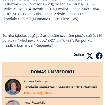
(Ģ.Bērziņš – 29; J.Simsons – 23); “Mednieku klubs/ BKC” –
“Policija” 92:58 (A. Rozītis – 21; R.Ozoliņš – 23); “Puika Laivā”
– “JDSM” 82:68 (R.Būris – 21; J.Berkolts – 32); “CPSS” –
“Fotolukss” 92:59 (M.Vīņauds – 39; I.Pirro – 25)
Turnīra tabulas augšgalā ar piecām uzvarām piecās spēlēs (10
punkti) ir “Mednieku klubs/ BKC” un “CPSS”. Par punktu
mazāk ir komandai “Riepnieks”.
Dalies:
DOMAS UN VIEDOKĻI
Agnese Leiburga
Latviešu sievietes “parastais” 101 darbiņš
19:46, 6. Aug, 2026
Iveta Rozentāle