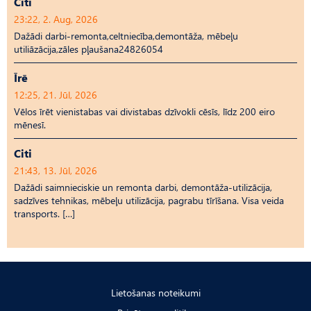
Citi
23:22, 2. Aug, 2026
Dažādi darbi-remonta,celtniecība,demontāža, mēbeļu
utiliāzācija,zāles pļaušana24826054
Īrē
12:25, 21. Jūl, 2026
Vēlos īrēt vienistabas vai divistabas dzīvokli cēsīs, līdz 200 eiro
mēnesī.
Citi
21:43, 13. Jūl, 2026
Dažādi saimnieciskie un remonta darbi, demontāža-utilizācija,
sadzīves tehnikas, mēbeļu utilizācija, pagrabu tīrīšana. Visa veida
transports. […]
Lietošanas noteikumi