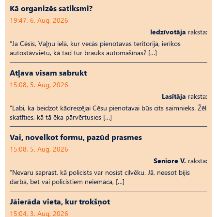
Kā organizēs satiksmi?
19:47, 6. Aug, 2026
Iedzīvotāja
raksta:
“Ja Cēsīs, Vaļņu ielā, kur vecās pienotavas teritorija, ierīkos
autostāvvietu, kā tad tur brauks automašīnas? […]
Atļāva visam sabrukt
15:08, 5. Aug, 2026
Lasītāja
raksta:
“Labi, ka beidzot kādreizējai Cēsu pienotavai būs cits saimnieks. Žēl
skatīties, kā tā ēka pārvērtusies […]
Vai, novelkot formu, pazūd prasmes
15:08, 5. Aug, 2026
Seniore V.
raksta:
“Nevaru saprast, kā policists var nosist cilvēku. Jā, neesot bijis
darbā, bet vai policistiem neiemāca, […]
Jāierāda vieta, kur trokšņot
15:04, 3. Aug, 2026