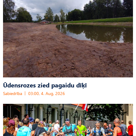
Ūdensrozes zied pagaidu dīķī
Sabiedrība
03:00, 4. Aug, 2026