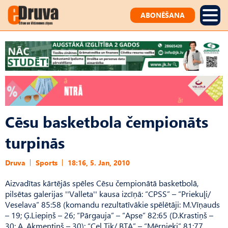
ABONĒŠANA
Cēsu basketbola čempionāts
turpinās
Druva
Sports
18:16, 5. Jan, 2010
Aizvadītas kārtējās spēles Cēsu čempionātā basketbolā,
pilsētas galerijas ''Valleta'' kausa izcīņā: “CPSS” – “Priekuļi/
Veselava” 85:58 (komandu rezultatīvākie spēlētāji: M.Vīņauds
– 19; Ģ.Liepiņš – 26; “Pārgauja” – “Apse” 82:65 (D.Krastiņš –
30; A. Akmentiņš – 30); “Cel Tik/ BTA” – “Mērnieki” 81:77