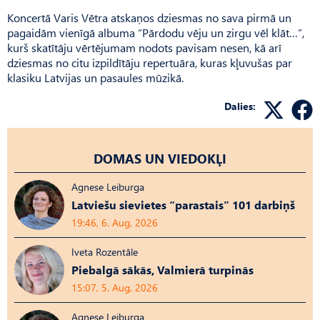
Koncertā Varis Vētra atskaņos dziesmas no sava pirmā un
pagaidām vienīgā albuma “Pārdodu vēju un zirgu vēl klāt…”,
kurš skatītāju vērtējumam nodots pavisam nesen, kā arī
dziesmas no citu izpildītāju repertuāra, kuras kļuvušas par
klasiku Latvijas un pasaules mūzikā.
Dalies:
DOMAS UN VIEDOKĻI
Agnese Leiburga
Latviešu sievietes “parastais” 101 darbiņš
19:46, 6. Aug, 2026
Iveta Rozentāle
Piebalgā sākās, Valmierā turpinās
15:07, 5. Aug, 2026
Agnese Leiburga