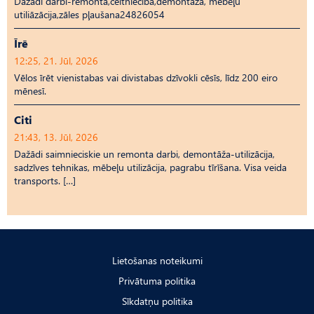
Dažādi darbi-remonta,celtniecība,demontāža, mēbeļu
utiliāzācija,zāles pļaušana24826054
Īrē
12:25, 21. Jūl, 2026
Vēlos īrēt vienistabas vai divistabas dzīvokli cēsīs, līdz 200 eiro
mēnesī.
Citi
21:43, 13. Jūl, 2026
Dažādi saimnieciskie un remonta darbi, demontāža-utilizācija,
sadzīves tehnikas, mēbeļu utilizācija, pagrabu tīrīšana. Visa veida
transports. […]
Lietošanas noteikumi
Privātuma politika
Sīkdatņu politika