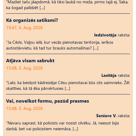
“Mazliet taču jāapdomā, kā tiksi laukā no meža, pirms tajā ej. Saka,
ka šogad palīdzēt […]
Kā organizēs satiksmi?
19:47, 6. Aug, 2026
Iedzīvotāja
raksta:
“Ja Cēsīs, Vaļņu ielā, kur vecās pienotavas teritorija, ierīkos
autostāvvietu, kā tad tur brauks automašīnas? […]
Atļāva visam sabrukt
15:08, 5. Aug, 2026
Lasītāja
raksta:
“Labi, ka beidzot kādreizējai Cēsu pienotavai būs cits saimnieks. Žēl
skatīties, kā tā ēka pārvērtusies […]
Vai, novelkot formu, pazūd prasmes
15:08, 5. Aug, 2026
Seniore V.
raksta:
“Nevaru saprast, kā policists var nosist cilvēku. Jā, neesot bijis
darbā, bet vai policistiem neiemāca, […]