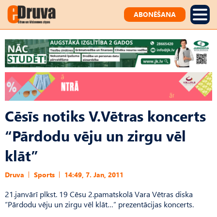
ABONĒŠANA
Cēsīs notiks V.Vētras koncerts
“Pārdodu vēju un zirgu vēl
klāt”
Druva
Sports
14:49, 7. Jan, 2011
21.janvārī plkst. 19 Cēsu 2.pamatskolā Vara Vētras diska
“Pārdodu vēju un zirgu vēl klāt…” prezentācijas koncerts.