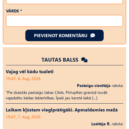
VĀRDS *
PIEVIENOT KOMENTĀRU
TAUTAS BALSS
Vajag vēl kādu tualeti
19:47, 8. Aug, 2026
Pastaigu cienītāja
raksta:
“Pie skaistās pastaigu takas Cēsīs, Pirtupītes graviņā tuvāk
vajadzētu kādas labierīcības. Īpaši jau karstā laikā […]
Laikam kļūstam vieglprātīgāki. Apmaldamies mežā
19:47, 7. Aug, 2026
Lasītāja R.
raksta: