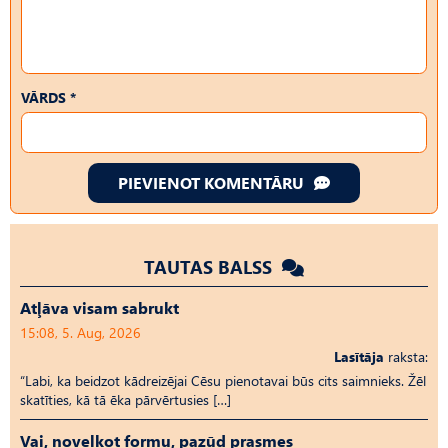
VĀRDS *
PIEVIENOT KOMENTĀRU
TAUTAS BALSS
Atļāva visam sabrukt
15:08, 5. Aug, 2026
Lasītāja
raksta:
“Labi, ka beidzot kādreizējai Cēsu pienotavai būs cits saimnieks. Žēl
skatīties, kā tā ēka pārvērtusies […]
Vai, novelkot formu, pazūd prasmes