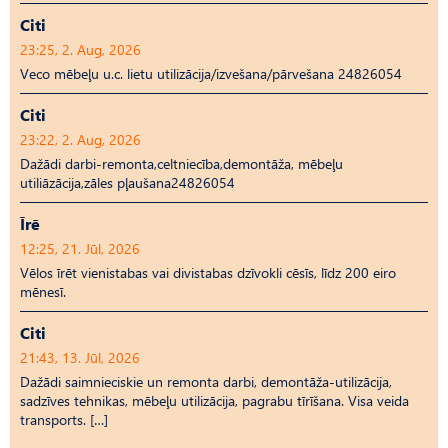
Citi
23:25, 2. Aug, 2026
Veco mēbeļu u.c. lietu utilizācija/izvešana/pārvešana 24826054
Citi
23:22, 2. Aug, 2026
Dažādi darbi-remonta,celtniecība,demontāža, mēbeļu
utiliāzācija,zāles pļaušana24826054
Īrē
12:25, 21. Jūl, 2026
Vēlos īrēt vienistabas vai divistabas dzīvokli cēsīs, līdz 200 eiro
mēnesī.
Citi
21:43, 13. Jūl, 2026
Dažādi saimnieciskie un remonta darbi, demontāža-utilizācija,
sadzīves tehnikas, mēbeļu utilizācija, pagrabu tīrīšana. Visa veida
transports. […]