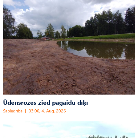
Ūdensrozes zied pagaidu dīķī
Sabiedrība
03:00, 4. Aug, 2026