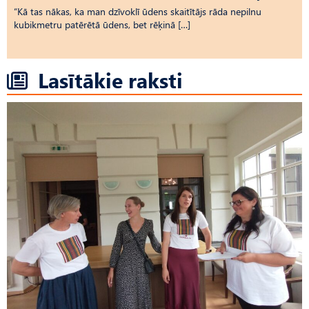
“Kā tas nākas, ka man dzīvoklī ūdens skaitītājs rāda nepilnu
kubikmetru patērētā ūdens, bet rēķinā […]
Lasītākie raksti