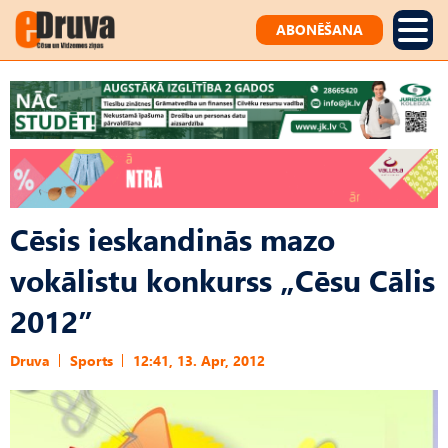
ABONĒŠANA
Cēsis ieskandinās mazo
vokālistu konkurss „Cēsu Cālis
2012”
Druva
Sports
12:41, 13. Apr, 2012