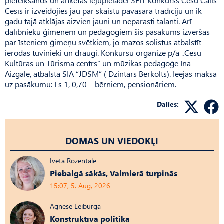
pieteikšanos un anketas lejupielādei ŠEIT Konkurss Cēsu Cālis
Cēsīs ir izveidojies jau par skaistu pavasara tradīciju un ik
gadu tajā atklājas aizvien jauni un neparasti talanti. Arī
dalībnieku ģimenēm un pedagogiem šis pasākums izvēršas
par īsteniem ģimeņu svētkiem, jo mazos solistus atbalstīt
ierodas tuvinieki un draugi. Konkursu organizē p/a „Cēsu
Kultūras un Tūrisma centrs” un mūzikas pedagoģe Ina
Aizgale, atbalsta SIA “JDSM” ( Dzintars Berkolts). Ieejas maksa
uz pasākumu: Ls 1, 0,70 – bērniem, pensionāriem.
Dalies:
DOMAS UN VIEDOKĻI
Iveta Rozentāle
Piebalgā sākās, Valmierā turpinās
15:07, 5. Aug, 2026
Agnese Leiburga
Konstruktīvā politika