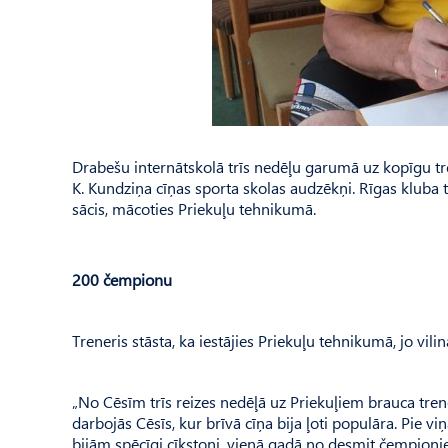
Drabešu internātskolā trīs nedēļu garumā uz kopīgu t
K. Kundziņa cīņas sporta skolas audzēkņi. Rīgas kluba t
sācis, mācoties Priekuļu tehnikumā.
200 čempionu
Treneris stāsta, ka iestājies Priekuļu tehnikumā, jo vilin
„No Cēsīm trīs reizes nedēļā uz Priekuļiem brauca trene
darbojās Cēsīs, kur brīvā cīņa bija ļoti populāra. Pie v
bijām spēcīgi cīkstoņi, vienā gadā no desmit čempioni