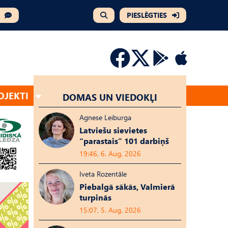
PIESLĒGTIES
OJEKTI
DOMAS UN VIEDOKĻI
Agnese Leiburga
Latviešu sievietes
“parastais” 101 darbiņš
19:46, 6. Aug, 2026
Iveta Rozentāle
Piebalgā sākās, Valmierā
turpinās
15:07, 5. Aug, 2026