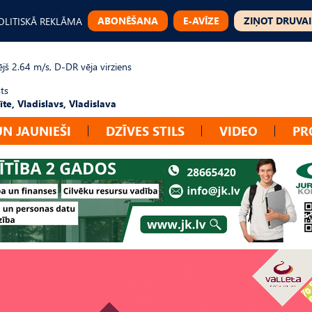
ABONĒŠANA
E-AVĪZE
ZIŅOT DRUVAI
OLITISKĀ REKLĀMA
jš 2.64 m/s, D-DR vēja virziens
ts
te, Vladislavs, Vladislava
UN JAUNIEŠI
DZĪVES STILS
VIDEO
PR