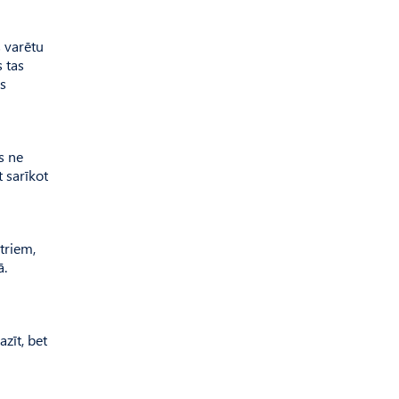
s varētu
 tas
as
s ne
t sarīkot
triem,
ā.
azīt, bet