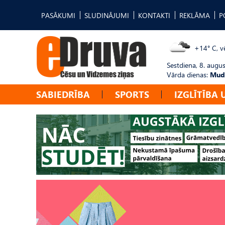
PASĀKUMI
SLUDINĀJUMI
KONTAKTI
REKLĀMA
P
+14° C, vē
Sestdiena, 8. augus
Vārda dienas:
Mudī
SABIEDRĪBA
SPORTS
IZGLĪTĪBA 