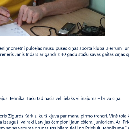
reniņnometni pulcējās mūsu puses cīņas sporta kluba „Ferrum” u
reneris Jānis Indārs ar gandrīz 40 gadu stāžu savas gaitas cīņas s
ājusi tehnika. Taču tad nācis vēl lielāks vilinājums – brīvā cīņa.
ris Zigurds Kārkls, kurš kļuva par manu pirmo treneri. Viņš tolaik
iņa izauguši vairāki Latvijas čempioni jauniešiem, junioriem. Arī Pr
em savās vecuma grupās trīs bijām tieši no Priekuļu tehnikuma,” 