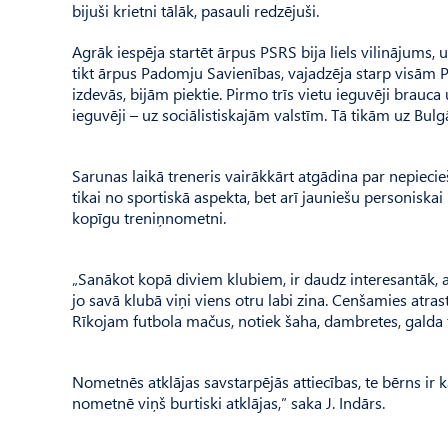
bijuši krietni tālāk, pasauli redzējuši.
Agrāk iespēja startēt ārpus PSRS bija liels vilinājums, 
tikt ārpus Padomju Savienības, vajadzēja starp visām
izdevās, bijām piektie. Pirmo trīs vietu ieguvēji brauca
ieguvēji – uz sociālistiskajām valstīm. Tā tikām uz Bulgār
Sarunas laikā treneris vairākkārt atgādina par nepieci
tikai no sportiskā aspekta, bet arī jauniešu personiskai
kopīgu treniņnometni.
„Sanākot kopā diviem klubiem, ir daudz interesantāk, a
jo savā klubā viņi viens otru labi zina. Cenšamies atras
Rīkojam futbola mačus, notiek šaha, dambretes, galda t
Nometnēs atklājas savstarpējās attiecības, te bērns ir kā
nometnē viņš burtiski atklājas,” saka J. Indārs.