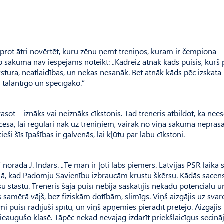
t prot ātri novērtēt, kuru zēnu ņemt treniņos, kuram ir čempiona
 to sākumā nav iespējams noteikt: „Kādreiz atnāk kāds puisis, kurš 
stura, neatlaidības, un nekas nesanāk. Bet atnāk kāds pēc izskat
z talantīgo un spēcīgāko.”
rasot – iznāks vai neiznāks cīkstonis. Tad treneris atbildot, ka nee
ocesā, lai regulāri nāk uz treniņiem, vairāk no viņa sākumā neprasa
ieši šīs īpašības ir galvenās, lai kļūtu par labu cīkstoni.
orāda J. Indārs. „Te man ir ļoti labs piemērs. Latvijas PSR laikā 
 cīņā, kad Padomju Savienību izbraucām krustu šķērsu. Kādās sacen
 stāstu. Treneris šajā puisī nebija saskatījis nekādu potenciālu un
is samērā vājš, bez fiziskām dotībām, slimīgs. Viņš aizgājis uz svar
umi puisī radījuši spītu, un viņš apņēmies pierādīt pretējo. Aizgājis 
ieaugušo klasē. Tāpēc nekad nevajag izdarīt priekšlaicīgus secin