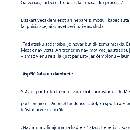
Galvenais, lai bērni trenējas, lai ir iesaistīti procesā.”
Dažkārt vecākiem esot arī nepareizi motīvi, kāpēc sūta 
lai puisis spēj aizstāvēt sevi uz ielas, skolā.
„Tad atsaku sadarbību, jo nevar būt tik zems mērķis. Es
Mazāk nav vērts. Arī trenerim nav motivācijas strādāt,
vismaz vienu reizi jākļūst par Latvijas čempionu – jaun
Jāspēlē šahs un dambrete
Stāstot par to, ko treneris var iedot sportistam, J. I
pie treniņiem. Diemžēl tendence rādot, ka sportā arvien 
kļūstot arvien slinkāki.
„Nav arī tā vilinājuma kā kādreiz,” atzīst treneris. „ Ko