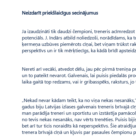
Neizdarīt priekšlaicīgus secinājumus
Ja izaudzināti tik daudzi čempioni, treneris acīmredzo
potenciāls. J. Indārs atbild noliedzoši, norādīdams, ka
ķermeņa uzbūves piemērots cīņai, bet viņam trūkst rak
perspektīvs un ir tik mērķtiecīgs, ka kādā brīdī apsteid
Nereti arī vecāki, atvedot dēlu, jau pēc pirmā treniņa p
un to pateikt nevarot. Galvenais, lai puisis piedalās pr
laika gaitā top redzams, vai ir gribasspēks, raksturs, jo t
„Nekad nevar kādam teikt, ka no viņa nekas nesanāks,” n
gadus biju Latvijas izlases galvenais treneris brīvajā
man parādīja treneri un sportistu un izstāstīja pamācošu
no tevis nekas nesanāks, nav vērts trenēties. Puisis bij
bet arī tur ticis noraidīts kā neperspektīvs. Šie atraidīj
trenera brīvajā cīņā un kļuvis par pasaules čempionu p