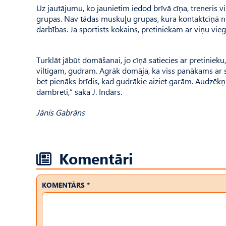
Uz jautājumu, ko jaunietim iedod brīvā cīņa, treneris vi
grupas. Nav tādas muskuļu grupas, kura kontaktcīņā neb
darbības. Ja sportists kokains, pretiniekam ar viņu viegli
Turklāt jābūt domāšanai, jo cīņā satiecies ar pretinieku, 
viltīgam, gudram. Agrāk domāja, ka viss panākams ar sp
bet pienāks brīdis, kad gudrākie aiziet garām. Audzēk
dambreti,” saka J. Indārs.
Jānis Gabrāns
Komentāri
KOMENTĀRS *