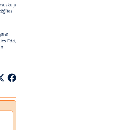
s muskuļu
ežģītas
 jābūt
es līdzi,
un