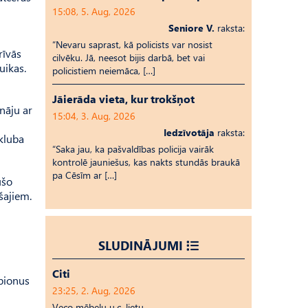
15:08, 5. Aug, 2026
Seniore V.
raksta:
“Nevaru saprast, kā policists var nosist
rīvās
cilvēku. Jā, neesot bijis darbā, bet vai
uikas.
policistiem neiemāca, […]
Jāierāda vieta, kur trokšņot
unāju ar
15:04, 3. Aug, 2026
Iedzīvotāja
raksta:
 kluba
“Saka jau, ka pašvaldības policija vairāk
kontrolē jauniešus, kas nakts stundās braukā
pa Cēsīm ar […]
ušo
šajiem.
SLUDINĀJUMI
Citi
mpionus
23:25, 2. Aug, 2026
Veco mēbeļu u.c. lietu