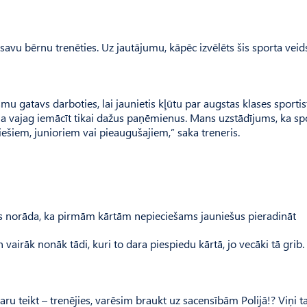
savu bērnu trenēties. Uz jautājumu, kāpēc izvēlēts šis sporta veids
mu gatavs darboties, lai jaunietis kļūtu par augstas klases sportis
 ja vajag iemācīt tikai dažus paņēmienus. Mans uzstādījums, ka sp
iešiem, junioriem vai pieaugušajiem,” saka treneris.
ndārs norāda, ka pirmām kārtām nepieciešams jauniešus pieradināt
vairāk nonāk tādi, kuri to dara piespiedu kārtā, jo vecāki tā grib.
 varu teikt – trenējies, varēsim braukt uz sacensībām Polijā!? Viņi t