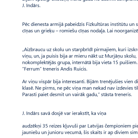
J. Indārs.
Pēc dienesta armijā pabeidzis Fizkultūras institūtu un s
cīņas un grieķu – romiešu cīņas nodaļa. Lai noorganizē
„Aizbraucu uz skolu un starpbrīdī pirmajiem, kuri izskrē
viņu, un, ja puisis bija ar mieru nākt uz Murjāņu skolu
nokomplektējās grupa, internātā bija vieta 15 puišiem. 
“Ferrum” treneris Andis Ruicis.
Ar viņu vispār bija interesanti. Bijām trenējušies vien
klasē. Ne pirms, ne pēc viņa man nekad nav izdevies tik
Parasti paiet desmit un vairāk gadu,” stāsta treneris.
J. Indārs savā dosjē var ierakstīt, ka viņa
audzēkņi 35 reizes kļuvuši par Latvijas čempioniem pie
jauniešu un junioru vecumā, šis skaits ir ap diviem sim