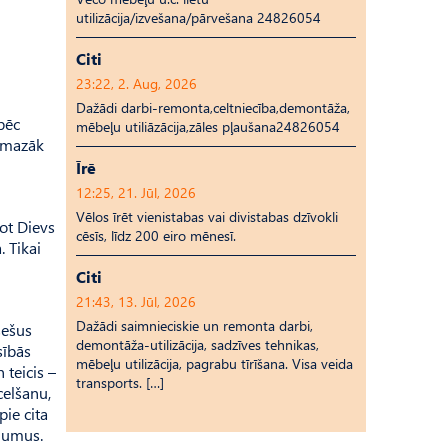
utilizācija/izvešana/pārvešana 24826054
Citi
23:22, 2. Aug, 2026
Dažādi darbi-remonta,celtniecība,demontāža,
pēc
mēbeļu utiliāzācija,zāles pļaušana24826054
a mazāk
Īrē
12:25, 21. Jūl, 2026
Vēlos īrēt vienistabas vai divistabas dzīvokli
sot Dievs
cēsīs, līdz 200 eiro mēnesī.
. Tikai
Citi
21:43, 13. Jūl, 2026
Dažādi saimnieciskie un remonta darbi,
sešus
demontāža-utilizācija, sadzīves tehnikas,
sībās
mēbeļu utilizācija, pagrabu tīrīšana. Visa veida
 teicis –
transports. […]
celšanu,
pie cita
ājumus.