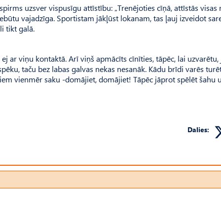
spirms uzsver vispusīgu attīstību: „Trenējoties cīņā, attīstās visa
ūtu vajadzīga. Sportistam jākļūst lokanam, tas ļauj izveidot sar
 tikt galā.
ej ar viņu kontaktā. Arī viņš apmācīts cīnīties, tāpēc, lai uzvarētu,
ēku, taču bez labas galvas nekas nesanāk. Kādu brīdi varēs turēti
ņiem vienmēr saku -domājiet, domājiet! Tāpēc jāprot spēlēt šahu 
Dalies: