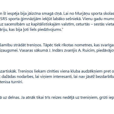
un šī iespēja bija jāizcīna smagā cīņā. Lai no Murjāņu sporta skola
 PSRS sporta ģimnāzijām iekļūt labāko sešniekā. Vienu gadu mums
 uz sacensībām uz kapitālistiskajām valstīm, ceturtās – sestās viet
iju, kas bija ļoti liels piedzīvojums.”
ešamību strādāt treniņos. Tāpēc tiek rīkotas nometnes, kas svarīga
 izaugsmei. Vasaras sākumā J. Indārs zvanījis A. Ruicim, piedāvājo
zartiskāk. Treniņos liekam cīnīties viena kluba audzēkņiem pret o
t dažādas nodarbes, lai viņiem interesanti, lai nav jāsēž bezdarbīb
enisa turnīri.
 uz delnas. Ja atnāk tikai trīs reizes nedēļā uz treniņiem, grūti iep