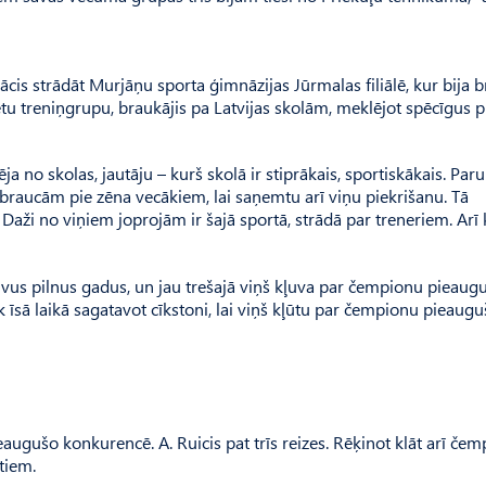
ācis strādāt Murjāņu sporta ģimnāzijas Jūrmalas filiālē, kur bija b
tu treniņgrupu, braukājis pa Latvijas skolām, meklējot spēcīgus p
ja no skolas, jautāju – kurš skolā ir stiprākais, sportiskākais. Par
, braucām pie zēna vecākiem, lai saņemtu arī viņu piekrišanu. Tā
Daži no viņiem joprojām ir šajā sportā, strādā par treneriem. Arī
 divus pilnus gadus, un jau trešajā viņš kļuva par čempionu pieaug
 īsā laikā sagatavot cīkstoni, lai viņš kļūtu par čempionu pieaugu
augušo konkurencē. A. Ruicis pat trīs reizes. Rēķinot klāt arī če
tiem.