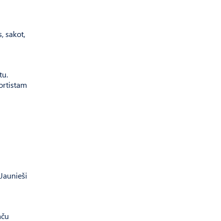
, sakot,
tu.
ortistam
 Jaunieši
aču