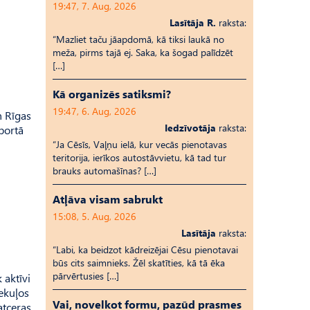
19:47, 7. Aug, 2026
Lasītāja R.
raksta:
“Mazliet taču jāapdomā, kā tiksi laukā no
meža, pirms tajā ej. Saka, ka šogad palīdzēt
[…]
Kā organizēs satiksmi?
19:47, 6. Aug, 2026
n Rīgas
Iedzīvotāja
raksta:
portā
“Ja Cēsīs, Vaļņu ielā, kur vecās pienotavas
teritorija, ierīkos autostāvvietu, kā tad tur
brauks automašīnas? […]
Atļāva visam sabrukt
15:08, 5. Aug, 2026
Lasītāja
raksta:
“Labi, ka beidzot kādreizējai Cēsu pienotavai
būs cits saimnieks. Žēl skatīties, kā tā ēka
pārvērtusies […]
 aktīvi
iekuļos
Vai, novelkot formu, pazūd prasmes
atceras