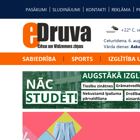
PASĀKUMI
SLUDINĀJUMI
KONTAKTI
REKLĀMA
P
+22° C, vē
Ceturtdiena, 6. au
Vārda dienas:
Asko
SABIEDRĪBA
SPORTS
IZGLĪTĪBA 