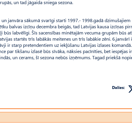
grupās, un tad jāgaida sniega sezona.
ās un janvāra sākumā svarīgi starti 1997.- 1998.gadā dzimušajiem
tku balvas izcīņu decembra beigās, tad Latvijas kausa izcīņas pi
tākļi būs labvēlīgi. Šīs sacensības minētajām vecuma grupām būs at
vijas startēs trīs labākās meitenes un trīs labākie zēni. 6.janvārī 
vji ir starp pretendentiem uz iekļūšanu Latvijas izlases komandā.
par tikšanu izlasē būs sīvāka, nāksies pacīnīties, bet iespējas ir
rindās, un cerams, šī sezona nebūs izņēmums. Tagad priekšā nopi
Dalies: