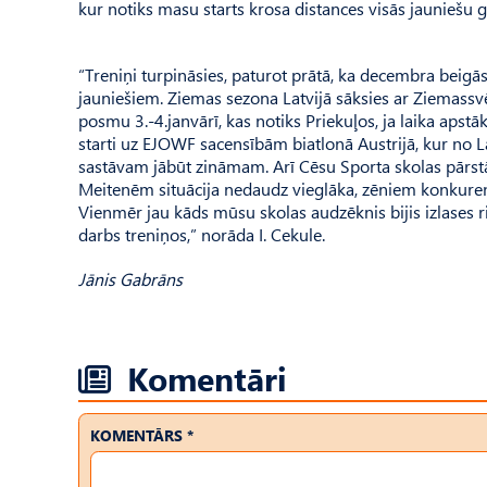
kur notiks masu starts krosa distances visās jauniešu 
“Treniņi turpināsies, paturot prātā, ka decembra beig
jauniešiem. Ziemas sezona Latvijā sāksies ar Ziemassvē
posmu 3.-4.janvārī, kas notiks Priekuļos, ja laika aps
starti uz EJOWF sacensībām biatlonā Austrijā, kur no Lat
sastāvam jābūt zināmam. Arī Cēsu Sporta skolas pārstā
Meitenēm situācija nedaudz vieglāka, zēniem konkurence 
Vienmēr jau kāds mūsu skolas audzēknis bijis izlases 
darbs treniņos,” norāda I. Cekule.
Jānis Gabrāns
Komentāri
KOMENTĀRS *