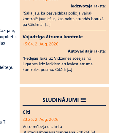
Iedzīvotāja
raksta:
“Saka jau, ka pašvaldības policija vairāk
kontrolē jauniešus, kas nakts stundās braukā
pa Cēsīm ar […]
azgale,
vpilietis
Vajadzīga ātruma kontrole
das
15:04, 2. Aug, 2026
Autovadītājs
raksta:
“Pēdējais laiks uz Vid­ze­mes šosejas no
Līgatnes līdz Ieriķiem arī ieviest ātruma
Meiteņu
kontroles posmu. Citādi […]
SLUDINĀJUMI
Citi
23:25, 2. Aug, 2026
a T.
Veco mēbeļu u.c. lietu
utilizācija/izvešana/pārvešana 24826054