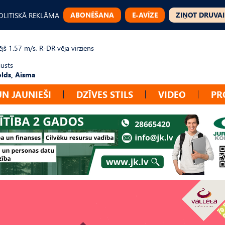
ABONĒŠANA
E-AVĪZE
ZIŅOT DRUVAI
OLITISKĀ REKLĀMA
jš 1.57 m/s, R-DR vēja virziens
gusts
lds, Aisma
UN JAUNIEŠI
DZĪVES STILS
VIDEO
PR