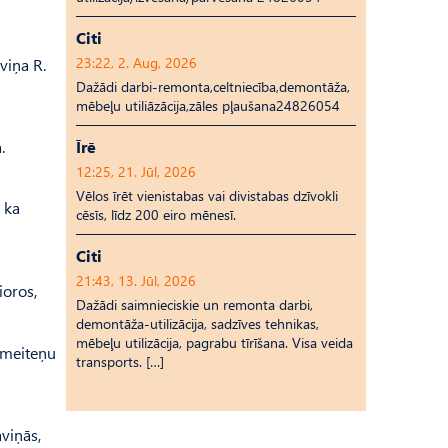
Citi
23:22, 2. Aug, 2026
viņa R.
Dažādi darbi-remonta,celtniecība,demontāža,
mēbeļu utiliāzācija,zāles pļaušana24826054
.
Īrē
12:25, 21. Jūl, 2026
Vēlos īrēt vienistabas vai divistabas dzīvokli
 ka
cēsīs, līdz 200 eiro mēnesī.
Citi
21:43, 13. Jūl, 2026
ioros,
Dažādi saimnieciskie un remonta darbi,
demontāža-utilizācija, sadzīves tehnikas,
mēbeļu utilizācija, pagrabu tīrīšana. Visa veida
n meiteņu
transports. […]
viņās,