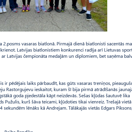
a 2.posms vasaras biatlonā. Pirmajā dienā biatlonisti sacentās m
krienot. Latvijas biatlonistiem konkurenci radīja arī Lietuvas sporti
voti ar Latvijas čempionāta medaļām un diplomiem, bet saņēma bal
 ir pēdējais laiks pārbaudīt, kas gūts vasaras treniņos, pieauguš
reju Rastorgujevu ieskaitot, kuram šī bija pirmā atrādīšanās jaunaj
ugstākā goda pjedestāla kāpt neizdevās. Sešas kļūdas šautuvē lika
 Pužulis, kurš šāva teicami, kļūdoties tikai vienreiz. Trešajā viet
r 14 sekundēm lēnāks kā Andrejam. Tālākajās vietās Edgars Pikson
 – Baiba Bendika.