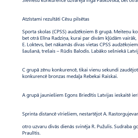
Atzīstami rezultāti Cēsu pilsētas
Sporta skolas (CPSS) audzēkņiem B grupā. Meiteņu ko
bet otrā Elīna Radziņa, kurai par divām kļūdām vairāk,
E. Loktevs, bet nākamās divas vietas CPSS audzēkņiem.
šaušanā, trešais – Rūdis Balodis. Labāko sešniekā Latvija
C grupā zēnu konkurencē, tikai vienu sekundi zaudējo
konkurencē bronzas medaļa Rebekai Raiskai.
A grupā jauniešiem Egons Briedītis Latvijas ieskaitē ier
Sprinta distancē vīriešiem, nestartējot A. Rastorgujeva
otro uzvaru divās dienās svinēja R. Pužulis. Sudraba go
Praulītis.