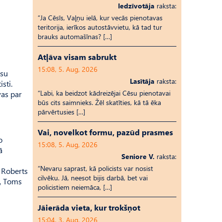
Iedzīvotāja
raksta:
“Ja Cēsīs, Vaļņu ielā, kur vecās pienotavas
teritorija, ierīkos autostāvvietu, kā tad tur
brauks automašīnas? […]
Atļāva visam sabrukt
15:08, 5. Aug, 2026
asu
Lasītāja
raksta:
sti.
“Labi, ka beidzot kādreizējai Cēsu pienotavai
vas par
būs cits saimnieks. Žēl skatīties, kā tā ēka
pārvērtusies […]
Vai, novelkot formu, pazūd prasmes
o
15:08, 5. Aug, 2026
ā
Seniore V.
raksta:
“Nevaru saprast, kā policists var nosist
ā Roberts
cilvēku. Jā, neesot bijis darbā, bet vai
s, Toms
policistiem neiemāca, […]
Jāierāda vieta, kur trokšņot
15:04, 3. Aug, 2026