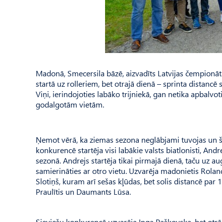
Madonā, Smecersila bāzē, aizvadīts Latvijas čempionāt
startā uz rolleriem, bet otrajā dienā – sprinta distancē s
Viņi, ierindojoties labāko trijniekā, gan netika apbal
godalgotām vietām.
Ņemot vērā, ka ziemas sezona neglābjami tuvojas un šis
konkurencē startēja visi labākie valsts biatlonisti, And
sezonā. Andrejs startēja tikai pirmajā dienā, taču uz a
samierināties ar otro vietu. Uzvarēja madonietis Rolands
Slotiņš, kuram arī sešas kļūdas, bet solis distancē pa
Praulītis un Daumants Lūsa.
Sieviešu konkurencē uzvarēja Inga Paškovska, bet otrā