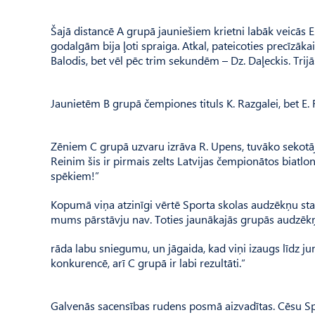
Šajā distancē A grupā jauniešiem krietni labāk veicās E
godalgām bija ļoti spraiga. Atkal, pateicoties precīzāk
Balodis, bet vēl pēc trim sekundēm – Dz. Daļeckis. Trijā
Jaunietēm B grupā čempiones tituls K. Razgalei, bet E. 
Zēniem C grupā uzvaru izrāva R. Upens, tuvāko sekotā
Reinim šis ir pirmais zelts Latvijas čempionātos biatl
spēkiem!”
Kopumā viņa atzinīgi vērtē Sporta skolas audzēkņu start
mums pārstāvju nav. Toties jaunākajās grupās audzēk
rāda labu sniegumu, un jāgaida, kad viņi izaugs līdz 
konkurencē, arī C grupā ir labi rezultāti.”
Galvenās sacensības rudens posmā aizvadītas. Cēsu Spo