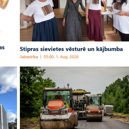
as
Stipras sievietes vēsturē un kājbumba
Sabiedrība
03:00, 1. Aug, 2026