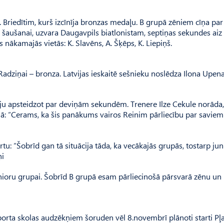
. Briedītim, kurš izcīnīja bronzas medaļu. B grupā zēniem cīņa par
ai šaušanai, uzvara Daugavpils biatlonistam, septiņas sekundes aiz 
s nākamajās vietās: K. Slavēns, A. Šķēps, K. Liepiņš.
Radziņai – bronza. Latvijas ieskaitē sešnieku noslēdza Ilona Upena
ju apsteidzot par deviņām sekundēm. Trenere Ilze Cekule norāda,
onā: “Cerams, ka šis panākums vairos Reinim pārliecību par saviem
u: “Šobrīd gan tā situācija tāda, ka vecākajās grupās, tostarp jun
ņi
junioru grupai. Šobrīd B grupā esam pārliecinošā pārsvarā zēnu u
rta skolas audzēkņiem šoruden vēl 8.novembrī plānoti starti Pļa