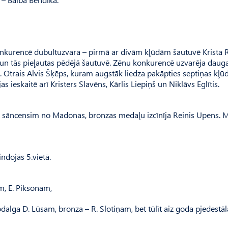
nkurencē dubultuzvara – pirmā ar divām kļūdām šautuvē Krista R
 un tās pieļautas pēdējā šautuvē. Zēnu konkurencē uzvarēja dauga
 Otrais Alvis Šķēps, kuram augstāk liedza pakāpties septiņas kļū
s ieskaitē arī Kristers Slavēns, Kārlis Liepiņš un Niklāvs Eglītis.
t sāncensim no Madonas, bronzas medaļu izcīnīja Reinis Upens. 
indojās 5.vietā.
m, E. Piksonam,
dalga D. Lūsam, bronza – R. Slotiņam, bet tūlīt aiz goda pjedestāl