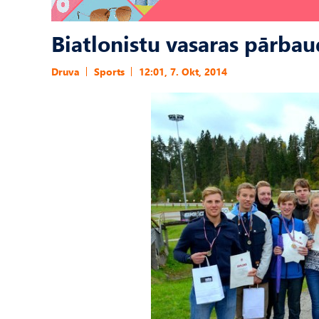
Biatlonistu vasaras pārba
Druva
Sports
12:01, 7. Okt, 2014