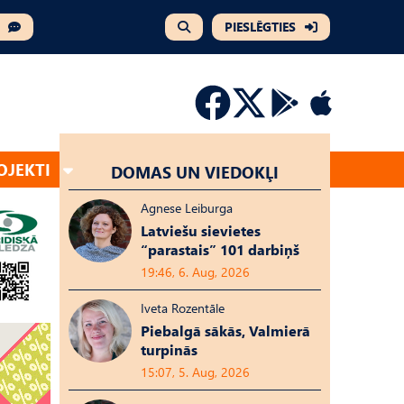
PIESLĒGTIES
OJEKTI
DOMAS UN VIEDOKĻI
Agnese Leiburga
Latviešu sievietes
“parastais” 101 darbiņš
19:46, 6. Aug, 2026
Iveta Rozentāle
Piebalgā sākās, Valmierā
turpinās
15:07, 5. Aug, 2026