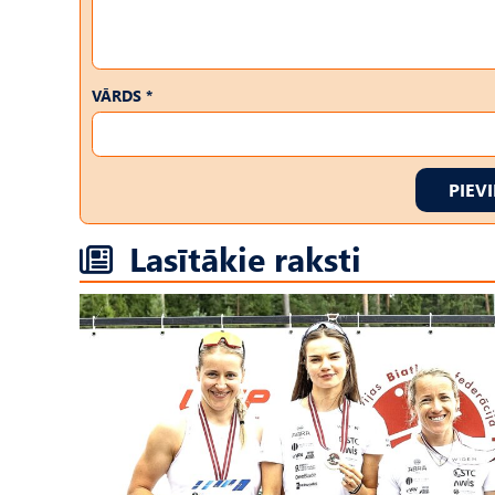
VĀRDS *
PIEV
Lasītākie raksti