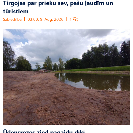
Tirgojas par prieku sev, pašu ļaudīm un
tūristiem
Sabiedrība
03:00, 9. Aug, 2026
1
Ūdensrozes zied pagaidu dīķī