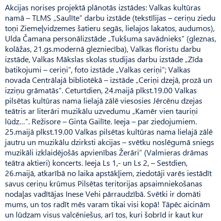
Akcijas norises projektā plānotās izstādes: Valkas kultūras
namā – TLMS „Saulīte” darbu izstāde (tekstīlijas – ceriņu ziedu
toņi Ziemeļvidzemes šatieru segās, lielajos lakatos, audumos),
Ulda Čamana personālizstāde „Tukšuma savādnieks” (gleznas,
kolāžas, 21.gs.modernā glezniecība), Valkas floristu darbu
izstāde, Valkas Mākslas skolas studijas darbu izstāde „Zīda
batikojumi – ceriņi”, foto izstāde „Valkas ceriņi”; Valkas
novada Centrālajā bibliotēkā – izstāde „Ceriņi dzejā, prozā un
izziņu grāmatās”. Ceturtdien, 24.maijā plkst.19.00 Valkas
pilsētas kultūras nama lielajā zālē viesosies Jērcēnu dzejas
teātris ar literāri muzikālu uzvedumu „Kamēr vien tauriņi
lūdz…”. Režisore – Ginta Gailīte. Ieeja – par ziedojumiem.
25.maijā plkst.19.00 Valkas pilsētas kultūras nama lielajā zālē
jautru un muzikālu dzirksti akcijas – svētku noslēgumā sniegs
muzikāli izklaidējošās apvienības Žerāri” (Valmieras drāmas
teātra aktieri) koncerts. Ieeja Ls 1,- un Ls 2, – Sestdien,
26.maijā, atkarībā no laika apstākļiem, ziedotāji varēs iestādīt
savus ceriņu krūmus Pilsētas teritorijas apsaimniekošanas
nodaļas vadītājas Inese Vehi pārraudzībā. Svētki ir domāti
mums, un tos radīt mēs varam tikai visi kopā! Tāpēc aicinām
un lūdzam visus valcēniešus, arī tos, kuri šobrīd ir kaut kur