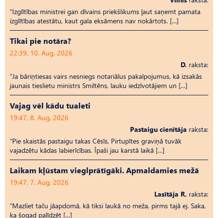
“Izglītības ministrei gan dīvains priekšlikums ļaut saņemt pamata
izglītības atestātu, kaut gala eksāmens nav nokārtots. […]
Tikai pie notāra?
22:39, 10. Aug, 2026
D.
raksta:
“Ja bāriņtiesas vairs nesniegs notariālus pakalpojumus, kā izsakās
jaunais tieslietu ministrs Smiltēns, lauku iedzīvotājiem un […]
Vajag vēl kādu tualeti
19:47, 8. Aug, 2026
Pastaigu cienītāja
raksta:
“Pie skaistās pastaigu takas Cēsīs, Pirtupītes graviņā tuvāk
vajadzētu kādas labierīcības. Īpaši jau karstā laikā […]
Laikam kļūstam vieglprātīgāki. Apmaldamies mežā
19:47, 7. Aug, 2026
Lasītāja R.
raksta:
“Mazliet taču jāapdomā, kā tiksi laukā no meža, pirms tajā ej. Saka,
ka šogad palīdzēt […]