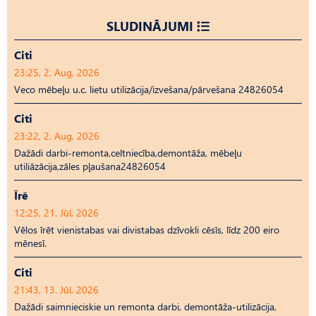
SLUDINĀJUMI
Citi
23:25, 2. Aug, 2026
Veco mēbeļu u.c. lietu utilizācija/izvešana/pārvešana 24826054
Citi
23:22, 2. Aug, 2026
Dažādi darbi-remonta,celtniecība,demontāža, mēbeļu
utiliāzācija,zāles pļaušana24826054
Īrē
12:25, 21. Jūl, 2026
Vēlos īrēt vienistabas vai divistabas dzīvokli cēsīs, līdz 200 eiro
mēnesī.
Citi
21:43, 13. Jūl, 2026
Dažādi saimnieciskie un remonta darbi, demontāža-utilizācija,