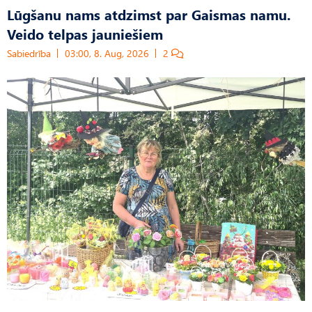
Lūgšanu nams atdzimst par Gaismas namu.
Veido telpas jauniešiem
Sabiedrība
03:00, 8. Aug, 2026
2