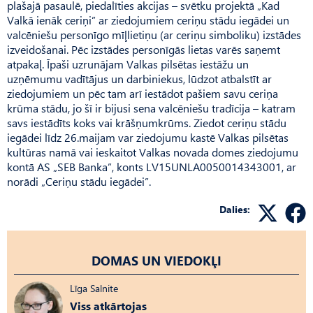
plašajā pasaulē, piedalīties akcijas – svētku projektā „Kad
Valkā ienāk ceriņi” ar ziedojumiem ceriņu stādu iegādei un
valcēniešu personīgo mīļlietiņu (ar ceriņu simboliku) izstādes
izveidošanai. Pēc izstādes personīgās lietas varēs saņemt
atpakaļ. Īpaši uzrunājam Valkas pilsētas iestāžu un
uzņēmumu vadītājus un darbiniekus, lūdzot atbalstīt ar
ziedojumiem un pēc tam arī iestādot pašiem savu ceriņa
krūma stādu, jo šī ir bijusi sena valcēniešu tradīcija – katram
savs iestādīts koks vai krāšņumkrūms. Ziedot ceriņu stādu
iegādei līdz 26.maijam var ziedojumu kastē Valkas pilsētas
kultūras namā vai ieskaitot Valkas novada domes ziedojumu
kontā AS „SEB Banka”, konts LV15UNLA0050014343001, ar
norādi „Ceriņu stādu iegādei”.
Dalies:
DOMAS UN VIEDOKĻI
Līga Salnite
Viss atkārtojas