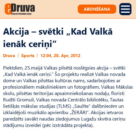
ABONĒŠANA
Akcija – svētki „Kad Valkā
ienāk ceriņi”
Druva
Sports
12:04, 20. Apr, 2012
Piektdien, 25.maijā Valkas pilsētā noslēgsies akcija – svētki
„Kad Valkā ienāk ceriņi.” Šo projektu realizē Valkas novada
dome un Valkas pilsētas kultūras nams, sadarbojoties ar
profesionāliem māksliniekiem un fotogrāfiem, Valkas Mākslas
skolu, pilsētas teritorijas apsaimniekošanas nodaļu, floristi
Rudīti Gromuli, Valkas novada Centrālo bibliotēku, Tautas
lietišķās mākslas studijas (TLMS) „Saulīte” dalībniecēm un
izklaidējoši muzikālo apvienību „ŽERĀRI”. Akcijas ietvaros
paredzēts savākt naudas ziedojumus Lugažu skvēra ceriņu
stādījumu izveidei (pēc izstrādāta projekta).