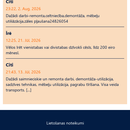
Citi
23:22, 2. Aug, 2026
Dažādi darbi-remonta,celtniecība,demontāža, mēbeļu
utiliāzācija,zāles pļaušana24826054
Īrē
12:25, 21. Jūl, 2026
Vēlos īrēt vienistabas vai divistabas dzīvokli cēsīs, līdz 200 eiro
mēnesī.
Citi
21:43, 13. Jūl, 2026
Dažādi saimnieciskie un remonta darbi, demontāža-utilizācija,
sadzīves tehnikas, mēbeļu utilizācija, pagrabu tīrīšana. Visa veida
transports. […]
Lietošanas noteikumi