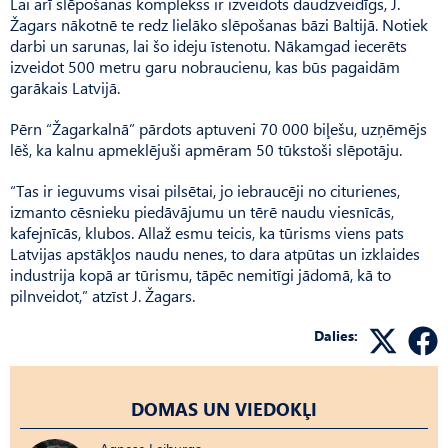
Lai arī slēpošanas komplekss ir izveidots daudzveidīgs, J.
Žagars nākotnē te redz lielāko slēpošanas bāzi Baltijā. Notiek
darbi un sarunas, lai šo ideju īstenotu. Nākamgad iecerēts
izveidot 500 metru garu nobraucienu, kas būs pagaidām
garākais Latvijā.
Pērn “Žagarkalnā” pārdots aptuveni 70 000 biļešu, uzņēmējs
lēš, ka kalnu apmeklējuši apmēram 50 tūkstoši slēpotāju.
“Tas ir ieguvums visai pilsētai, jo iebraucēji no citurienes,
izmanto cēsnieku piedāvājumu un tērē naudu viesnīcās,
kafejnīcās, klubos. Allaž esmu teicis, ka tūrisms viens pats
Latvijas apstākļos naudu nenes, to dara atpūtas un izklaides
industrija kopā ar tūrismu, tāpēc nemitīgi jādomā, kā to
pilnveidot,” atzīst J. Žagars.
Dalies:
DOMAS UN VIEDOKĻI