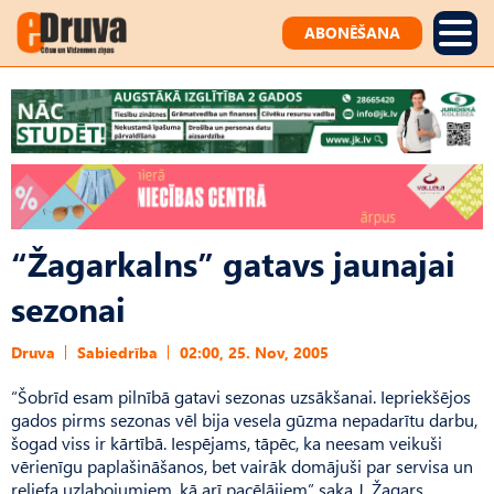
ABONĒŠANA
“Žagarkalns” gatavs jaunajai
sezonai
Druva
Sabiedrība
02:00, 25. Nov, 2005
“Šobrīd esam pilnībā gatavi sezonas uzsākšanai. Iepriekšējos
gados pirms sezonas vēl bija vesela gūzma nepadarītu darbu,
šogad viss ir kārtībā. Iespējams, tāpēc, ka neesam veikuši
vērienīgu paplašināšanos, bet vairāk domājuši par servisa un
reljefa uzlabojumiem, kā arī pacēlājiem” saka J. Žagars.