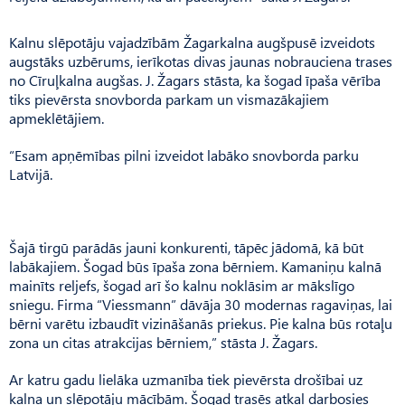
Kalnu slēpotāju vajadzībām Žagarkalna augšpusē izveidots
augstāks uzbērums, ierīkotas divas jaunas nobrauciena trases
no Cīruļkalna augšas. J. Žagars stāsta, ka šogad īpaša vērība
tiks pievērsta snovborda parkam un vismazākajiem
apmeklētājiem.
“Esam apņēmības pilni izveidot labāko snovborda parku
Latvijā.
Šajā tirgū parādās jauni konkurenti, tāpēc jādomā, kā būt
labākajiem. Šogad būs īpaša zona bērniem. Kamaniņu kalnā
mainīts reljefs, šogad arī šo kalnu noklāsim ar mākslīgo
sniegu. Firma “Viessmann” dāvāja 30 modernas ragaviņas, lai
bērni varētu izbaudīt vizināšanās priekus. Pie kalna būs rotaļu
zona un citas atrakcijas bērniem,” stāsta J. Žagars.
Ar katru gadu lielāka uzmanība tiek pievērsta drošībai uz
kalna un slēpotāju mācībām. Šogad trasēs atkal darbosies