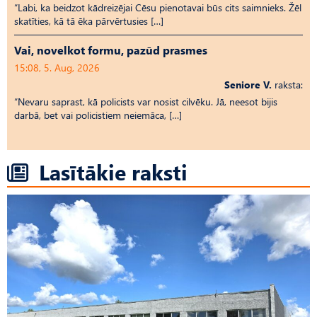
“Labi, ka beidzot kādreizējai Cēsu pienotavai būs cits saimnieks. Žēl
skatīties, kā tā ēka pārvērtusies […]
Vai, novelkot formu, pazūd prasmes
15:08, 5. Aug, 2026
Seniore V.
raksta:
“Nevaru saprast, kā policists var nosist cilvēku. Jā, neesot bijis
darbā, bet vai policistiem neiemāca, […]
Lasītākie raksti