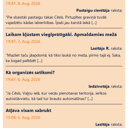
19:47, 8. Aug, 2026
Pastaigu cienītāja
raksta:
“Pie skaistās pastaigu takas Cēsīs, Pirtupītes graviņā tuvāk
vajadzētu kādas labierīcības. Īpaši jau karstā laikā […]
Laikam kļūstam vieglprātīgāki. Apmaldamies mežā
19:47, 7. Aug, 2026
Lasītāja R.
raksta:
“Mazliet taču jāapdomā, kā tiksi laukā no meža, pirms tajā ej. Saka,
ka šogad palīdzēt […]
Kā organizēs satiksmi?
19:47, 6. Aug, 2026
Iedzīvotāja
raksta:
“Ja Cēsīs, Vaļņu ielā, kur vecās pienotavas teritorija, ierīkos
autostāvvietu, kā tad tur brauks automašīnas? […]
Atļāva visam sabrukt
15:08, 5. Aug, 2026
Lasītāja
raksta: