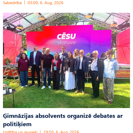
Sabiedrība
03:00, 6. Aug, 2026
Ģimnāzijas absolvents organizē debates ar
politiķiem
Izglītība un jaunieši
19:50, 6. Aug, 2026