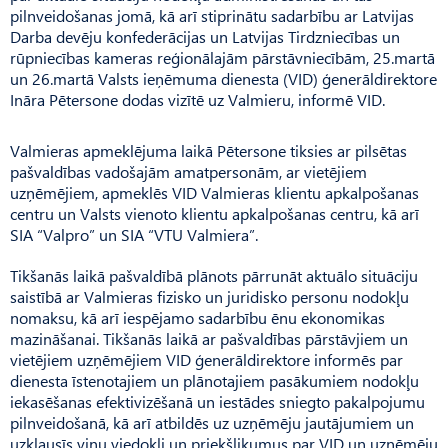
pilnveidošanas jomā, kā arī stiprinātu sadarbību ar Latvijas
Darba devēju konfederācijas un Latvijas Tirdzniecības un
rūpniecības kameras reģionālajām pārstāvniecībām, 25.martā
un 26.martā Valsts ieņēmuma dienesta (VID) ģenerāldirektore
Ināra Pētersone dodas vizītē uz Valmieru, informē VID.
Valmieras apmeklējuma laikā Pētersone tiksies ar pilsētas
pašvaldības vadošajām amatpersonām, ar vietējiem
uzņēmējiem, apmeklēs VID Valmieras klientu apkalpošanas
centru un Valsts vienoto klientu apkalpošanas centru, kā arī
SIA “Valpro” un SIA “VTU Valmiera”.
Tikšanās laikā pašvaldībā plānots pārrunāt aktuālo situāciju
saistībā ar Valmieras fizisko un juridisko personu nodokļu
nomaksu, kā arī iespējamo sadarbību ēnu ekonomikas
mazināšanai. Tikšanās laikā ar pašvaldības pārstāvjiem un
vietējiem uzņēmējiem VID ģenerāldirektore informēs par
dienesta īstenotajiem un plānotajiem pasākumiem nodokļu
iekasēšanas efektivizēšanā un iestādes sniegto pakalpojumu
pilnveidošanā, kā arī atbildēs uz uzņēmēju jautājumiem un
uzklausīs viņu viedokli un priekšlikumus par VID un uzņēmēju