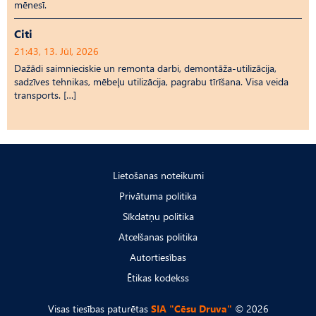
mēnesī.
Citi
21:43, 13. Jūl, 2026
Dažādi saimnieciskie un remonta darbi, demontāža-utilizācija,
sadzīves tehnikas, mēbeļu utilizācija, pagrabu tīrīšana. Visa veida
transports. […]
Lietošanas noteikumi
Privātuma politika
Sīkdatņu politika
Atcelšanas politika
Autortiesības
Ētikas kodekss
Visas tiesības paturētas
SIA "Cēsu Druva"
© 2026