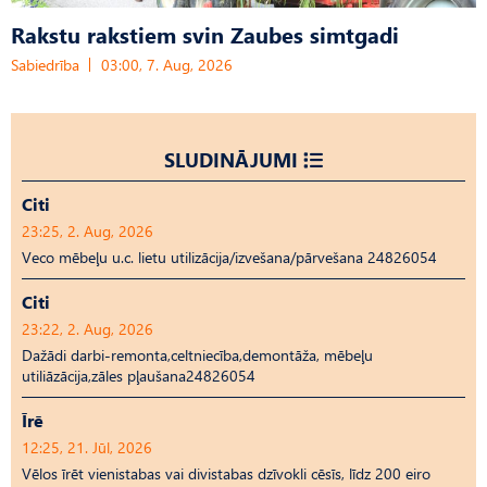
Rakstu rakstiem svin Zaubes simtgadi
Sabiedrība
03:00, 7. Aug, 2026
SLUDINĀJUMI
Citi
23:25, 2. Aug, 2026
Veco mēbeļu u.c. lietu utilizācija/izvešana/pārvešana 24826054
Citi
23:22, 2. Aug, 2026
Dažādi darbi-remonta,celtniecība,demontāža, mēbeļu
utiliāzācija,zāles pļaušana24826054
Īrē
12:25, 21. Jūl, 2026
Vēlos īrēt vienistabas vai divistabas dzīvokli cēsīs, līdz 200 eiro