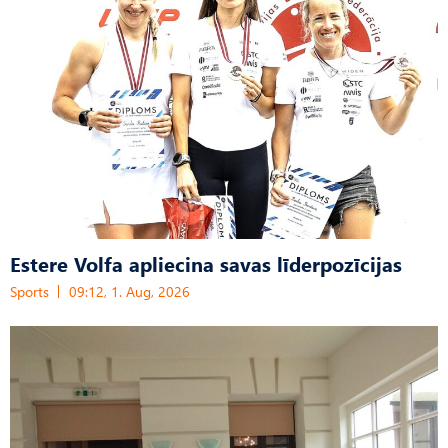
Estere Volfa apliecina savas līderpozīcijas
Sports
09:12, 1. Aug, 2026