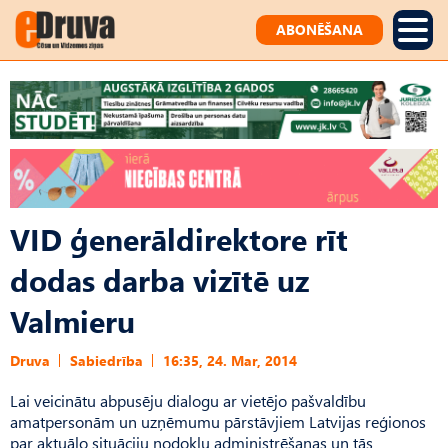
ABONĒŠANA
VID ģenerāldirektore rīt
dodas darba vizītē uz
Valmieru
Druva
Sabiedrība
16:35, 24. Mar, 2014
Lai veicinātu abpusēju dialogu ar vietējo pašvaldību
amatpersonām un uzņēmumu pārstāvjiem Latvijas reģionos
par aktuālo situāciju nodokļu administrēšanas un tās