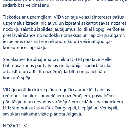
sadarbības veicināšanu.
Tiekoties ar uzņēmējiem, VID vadītāja vēlas ieinteresēt pašus
uzņēmējus izrādīt iniciatīvu un izpratni sakārtot savas nozares
nodokļu saistību izpildes jautājumus, jo, tikai kopīgi vēršoties
pret izvairīšanos no nodokļu nomaksas un “aplokšņu algām”,
iespējams mazināt ēnu ekonomiku un veicināt godīgas
konkurences apstākļus.
Sanāksmes turpinājumā projekta DELBI pārstāve Helle
Lohmusa runās par Latvijas un Igaunijas sadarbību, lai
atbalstītu un attīstītu uzņēmējdarbību un palielinātu
konkurētspēju.
VID ģenerāldirektore plāno regulāri apmeklēt Latvijas
reģionus, lai tiktos ar vietējiem uzņēmējiem, pašvaldību
pārstāvjiem un novados strādājošiem iestādes darbiniekiem.
Līdz šim notikušas vizītes Daugavpilī, Liepājā un Ventspilī,
savukārt nākamā vizīte plānota Jelgavā.
NOZARE.LV