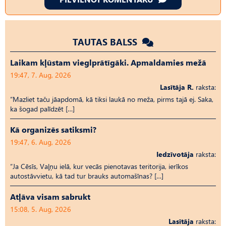
TAUTAS BALSS
Laikam kļūstam vieglprātīgāki. Apmaldamies mežā
19:47, 7. Aug, 2026
Lasītāja R.
raksta:
“Mazliet taču jāapdomā, kā tiksi laukā no meža, pirms tajā ej. Saka,
ka šogad palīdzēt […]
Kā organizēs satiksmi?
19:47, 6. Aug, 2026
Iedzīvotāja
raksta:
“Ja Cēsīs, Vaļņu ielā, kur vecās pienotavas teritorija, ierīkos
autostāvvietu, kā tad tur brauks automašīnas? […]
Atļāva visam sabrukt
15:08, 5. Aug, 2026
Lasītāja
raksta: