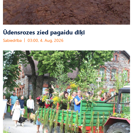
Ūdensrozes zied pagaidu dīķī
Sabiedrība
03:00, 4. Aug, 2026