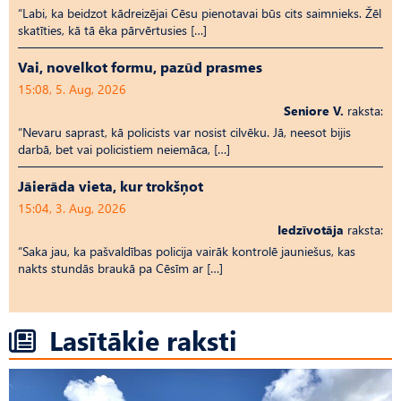
“Labi, ka beidzot kādreizējai Cēsu pienotavai būs cits saimnieks. Žēl
skatīties, kā tā ēka pārvērtusies […]
Vai, novelkot formu, pazūd prasmes
15:08, 5. Aug, 2026
Seniore V.
raksta:
“Nevaru saprast, kā policists var nosist cilvēku. Jā, neesot bijis
darbā, bet vai policistiem neiemāca, […]
Jāierāda vieta, kur trokšņot
15:04, 3. Aug, 2026
Iedzīvotāja
raksta:
“Saka jau, ka pašvaldības policija vairāk kontrolē jauniešus, kas
nakts stundās braukā pa Cēsīm ar […]
Lasītākie raksti