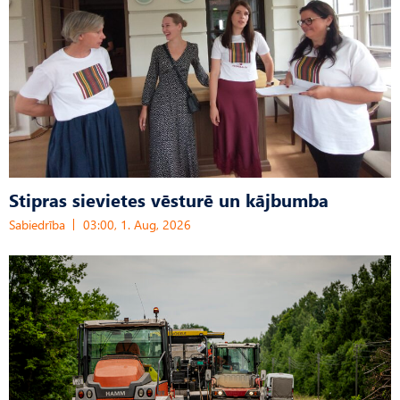
Stipras sievietes vēsturē un kājbumba
Sabiedrība
03:00, 1. Aug, 2026