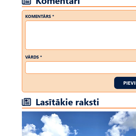
Komentāri
KOMENTĀRS *
VĀRDS *
PIEV
Lasītākie raksti