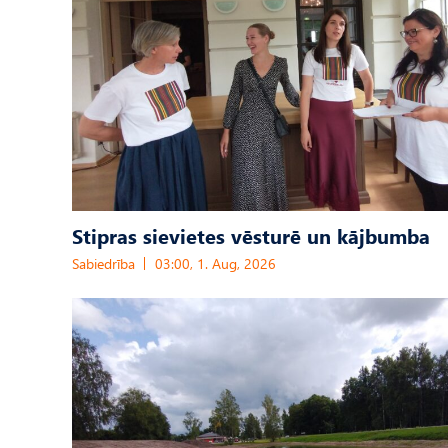
Stipras sievietes vēsturē un kājbumba
Sabiedrība
03:00, 1. Aug, 2026