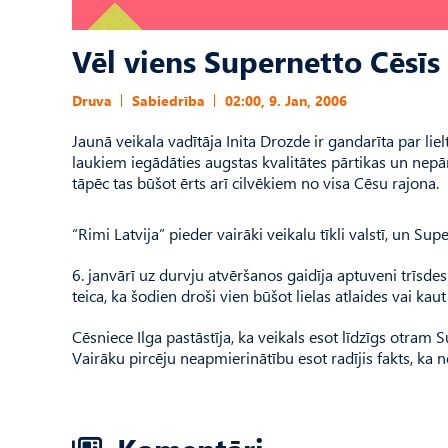
Vēl viens Supernetto Cēsīs
Druva
Sabiedrība
02:00, 9. Jan, 2006
Jaunā veikala vadītāja Inita Drozde ir gandarīta par lie
laukiem iegādāties augstas kvalitātes pārtikas un nepā
tāpēc tas būšot ērts arī cilvēkiem no visa Cēsu rajona.
“Rimi Latvija” pieder vairāki veikalu tīkli valstī, un Sup
6. janvārī uz durvju atvēršanos gaidīja aptuveni trīsdes
teica, ka šodien droši vien būšot lielas atlaides vai kau
Cēsniece Ilga pastāstīja, ka veikals esot līdzīgs otram 
Vairāku pircēju neapmierinātību esot radījis fakts, ka 