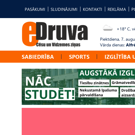
PASĀKUMI
SLUDINĀJUMI
KONTAKTI
REKLĀMA
P
+18° C, vē
Piektdiena, 7. augu
Vārda dienas:
Alfr
SABIEDRĪBA
SPORTS
IZGLĪTĪBA 