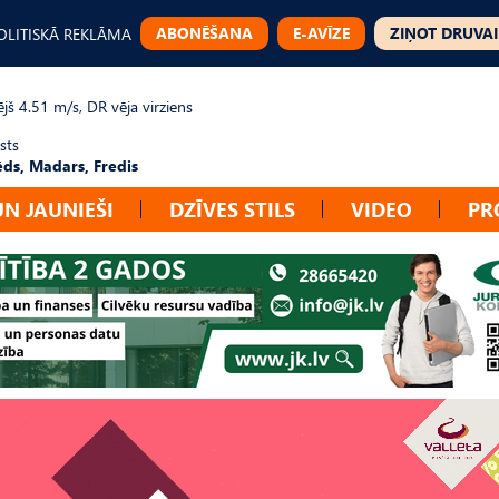
ABONĒŠANA
E-AVĪZE
ZIŅOT DRUVAI
OLITISKĀ REKLĀMA
jš 4.51 m/s, DR vēja virziens
sts
ēds, Madars, Fredis
UN JAUNIEŠI
DZĪVES STILS
VIDEO
PR