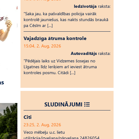
Iedzīvotāja
raksta:
“Saka jau, ka pašvaldības policija vairāk
kontrolē jauniešus, kas nakts stundās braukā
pa Cēsīm ar […]
Vajadzīga ātruma kontrole
15:04, 2. Aug, 2026
Autovadītājs
raksta:
“Pēdējais laiks uz Vid­ze­mes šosejas no
Līgatnes līdz Ieriķiem arī ieviest ātruma
kontroles posmu. Citādi […]
as
SLUDINĀJUMI
Citi
23:25, 2. Aug, 2026
Veco mēbeļu u.c. lietu
utilizācija/izvešana/pārvešana 24826054