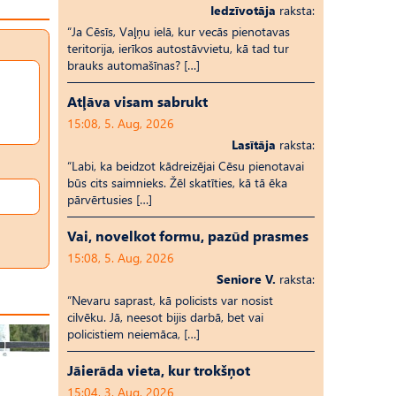
Iedzīvotāja
raksta:
“Ja Cēsīs, Vaļņu ielā, kur vecās pienotavas
teritorija, ierīkos autostāvvietu, kā tad tur
brauks automašīnas? […]
Atļāva visam sabrukt
15:08, 5. Aug, 2026
Lasītāja
raksta:
“Labi, ka beidzot kādreizējai Cēsu pienotavai
būs cits saimnieks. Žēl skatīties, kā tā ēka
pārvērtusies […]
Vai, novelkot formu, pazūd prasmes
15:08, 5. Aug, 2026
Seniore V.
raksta:
“Nevaru saprast, kā policists var nosist
cilvēku. Jā, neesot bijis darbā, bet vai
policistiem neiemāca, […]
Jāierāda vieta, kur trokšņot
15:04, 3. Aug, 2026