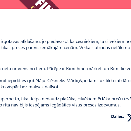
ltirgotavas atklāšanu, jo piedāvāšot kā cēsniekiem, tā cilvēkiem no
rtikas preces par viszemākajām cenām. Veikals atrodas netālu no s
ernetto ir viens no tiem. Pārējie ir Rimi hipermārketi un Rimi lielvei
mit iepirkties gribētāju. Cēsnieks Mārtiņš, iedams uz tikko atklāto
t ko vispār bez maksas dalīšot.
Supernetto, tikai telpa nedaudz plašāka, cilvēkiem ērtāka preču izvē
no rīta nav bijis iespējams iegādāties visus preses izdevumus.
Dalies: