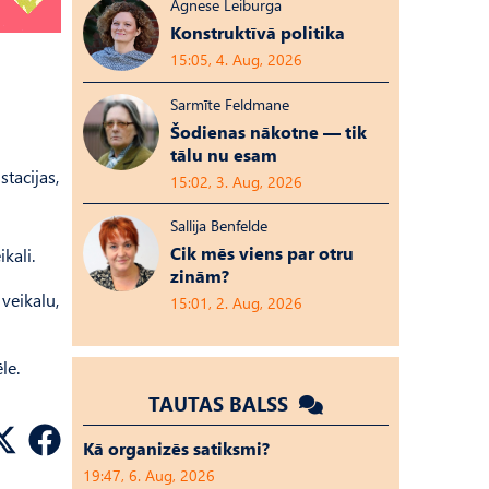
Agnese Leiburga
Konstruktīvā politika
15:05, 4. Aug, 2026
Sarmīte Feldmane
Šodienas nākotne — tik
tālu nu esam
tacijas,
15:02, 3. Aug, 2026
Sallija Benfelde
Cik mēs viens par otru
kali.
zinām?
 veikalu,
15:01, 2. Aug, 2026
le.
TAUTAS BALSS
Kā organizēs satiksmi?
19:47, 6. Aug, 2026