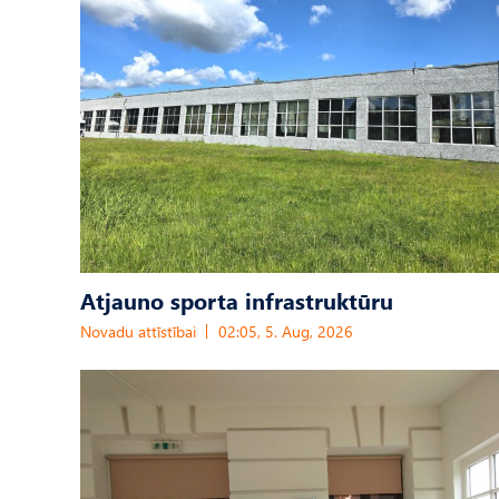
Atjauno sporta infrastruktūru
Novadu attīstībai
02:05, 5. Aug, 2026