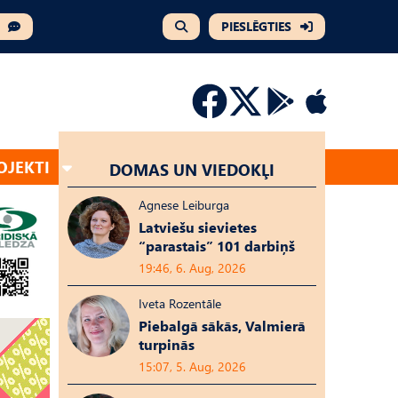
PIESLĒGTIES
OJEKTI
DOMAS UN VIEDOKĻI
Agnese Leiburga
Latviešu sievietes
“parastais” 101 darbiņš
19:46, 6. Aug, 2026
Iveta Rozentāle
Piebalgā sākās, Valmierā
turpinās
15:07, 5. Aug, 2026