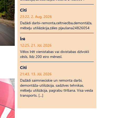
Citi
23:22, 2. Aug, 2026
Dažādi darbi-remonta,celtniecība,demontāža,
mēbeļu utiliāzācija,zāles pļaušana24826054
Īrē
12:25, 21. Jūl, 2026
Vēlos īrēt vienistabas vai divistabas dzīvokli
cēsīs, līdz 200 eiro mēnesī.
Citi
21:43, 13. Jūl, 2026
Dažādi saimnieciskie un remonta darbi,
demontāža-utilizācija, sadzīves tehnikas,
mēbeļu utilizācija, pagrabu tīrīšana. Visa veida
transports. […]