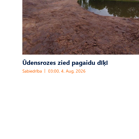
Ūdensrozes zied pagaidu dīķī
Sabiedrība
03:00, 4. Aug, 2026