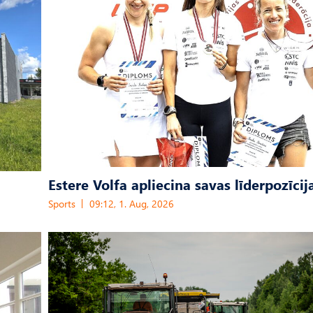
Estere Volfa apliecina savas līderpozīcij
Sports
09:12, 1. Aug, 2026