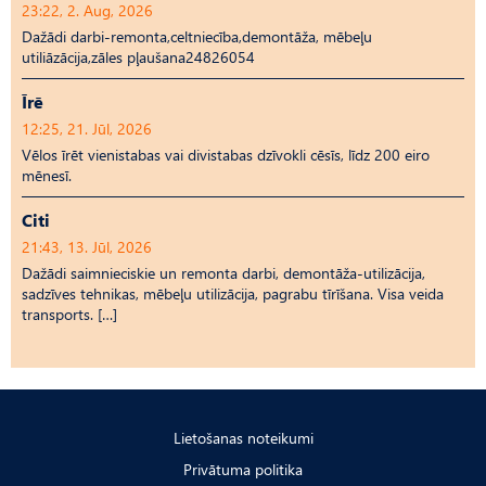
23:22, 2. Aug, 2026
Dažādi darbi-remonta,celtniecība,demontāža, mēbeļu
utiliāzācija,zāles pļaušana24826054
Īrē
12:25, 21. Jūl, 2026
Vēlos īrēt vienistabas vai divistabas dzīvokli cēsīs, līdz 200 eiro
mēnesī.
Citi
21:43, 13. Jūl, 2026
Dažādi saimnieciskie un remonta darbi, demontāža-utilizācija,
sadzīves tehnikas, mēbeļu utilizācija, pagrabu tīrīšana. Visa veida
transports. […]
Lietošanas noteikumi
Privātuma politika