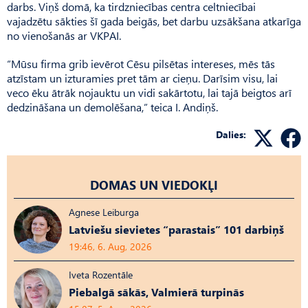
darbs. Viņš domā, ka tirdzniecības centra celtniecībai
vajadzētu sākties šī gada beigās, bet darbu uzsākšana atkarīga
no vienošanās ar VKPAI.
“Mūsu firma grib ievērot Cēsu pilsētas intereses, mēs tās
atzīstam un izturamies pret tām ar cieņu. Darīsim visu, lai
veco ēku ātrāk nojauktu un vidi sakārtotu, lai tajā beigtos arī
dedzināšana un demolēšana,” teica I. Andiņš.
Dalies:
DOMAS UN VIEDOKĻI
Agnese Leiburga
Latviešu sievietes “parastais” 101 darbiņš
19:46, 6. Aug, 2026
Iveta Rozentāle
Piebalgā sākās, Valmierā turpinās