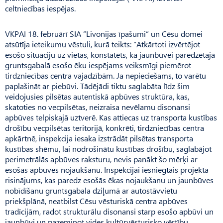
celtniecības iespējas.
VKPAI 18. februārī SIA “Livonijas īpašumi” un Cēsu domei
atsūtīja ieteikumu vēstuli, kurā teikts: “Atkārtoti izvērtējot
esošo situāciju uz vietas, konstatēts, ka jaunbūvei paredzētajā
gruntsgabalā esošo ēku iespējams veiksmīgi piemērot
tirdzniecības centra vajadzībām. Ja nepieciešams, to varētu
paplašināt ar piebūvi. Tādējādi tiktu saglabāta līdz šim
veidojusies pilsētas autentiskā apbūves struktūra, kas,
skatoties no vecpilsētas, neizraisa nevēlamu disonansi
apbūves telpiskajā uztverē. Kas attiecas uz transporta kustības
drošību vecpilsētas teritorijā, konkrēti, tirdzniecības centra
apkārtnē, inspekcija iesaka izstrādāt pilsētas transporta
kustības shēmu, lai nodrošinātu kustības drošību, saglabājot
perimetrālās apbūves raksturu, nevis panākt šo mērķi ar
esošās apbūves nojaukšanu. Inspekcijai iesniegtais projekta
risinājums, kas paredz esošās ēkas nojaukšanu un jaunbūves
nobīdīšanu gruntsgabala dziļumā ar autostāvvietu
priekšplānā, neatbilst Cēsu vēsturiskā centra apbūves
tradīcijām, radot strukturālu disonansi starp esošo apbūvi un
jaunbūvi un pazeminot vides kultūrvēsturisko vērtību