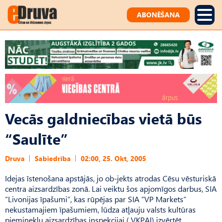
ABONĒŠANA
Vecās galdniecības vietā būs
“Saulīte”
Druva
Sabiedrība
02:00, 25. Okt, 2005
Idejas īstenošana apstājās, jo ob-jekts atrodas Cēsu vēsturiskā
centra aizsardzības zonā. Lai veiktu šos apjomīgos darbus, SIA
“Livonijas īpašumi”, kas rūpējas par SIA “VP Markets”
nekustamajiem īpašumiem, lūdza atļauju valsts kultūras
pieminekļu aizsardzības inspekcijai ( VKPAI) izvērtēt