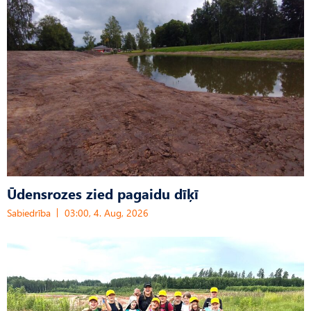
Ūdensrozes zied pagaidu dīķī
Sabiedrība
03:00, 4. Aug, 2026