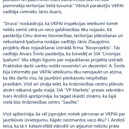
pieminekļa teritorijas tiešā tuvumā.” Vēstuli parakstījis VKPAI
vadītāja vietnieks Jānis Asaris.
“Druva” noskaidroja, ka VKPAI inspekcijas ieteikumi tomēr
netiks ņemti vērā un veco galdniecības ēku nojauks. Kā
pastāstīja Cēsu domes būvniecības, teritorijas plānošanas un
nekustamā īpašuma nodaļas vadītājs Jānis Zlaugotnis,
projektu ēkas nojaukšanai izstrādā firma “Būvprojekts”. Tās
vadītājs Aivars Šmits pastāstīja, ka šonedēļ ar SIA “Livonijas
īpašumi” tiks slēgts līgums par nojaukšanas projekta izstrādi.
Praktiskie darbi varētu notikt novembrī un decembrī. A. Šmits
bija informēts par VKPAI ieteikumu ēku nenojaukt un atzina,
ka tiks darīts viss, lai jaunbūvi pieskaņotu vecpilsētas
prasībām. Viņš arī zināja teikt, ka tirdzniecības centru plānots
atvērt nākamā gada maijā. SIA ”VP Markets” preses sekretārs
Ivars Andiņš apstiprināja, ka tagad skaidri zināms, ka šajā
vietā būs tirdzniecības centrs “Saulīte.”
Viņš apliecināja, ka vēl joprojām notiek pārrunas ar VKPAI par
jaunbūves izvietojumu. Kāpēc neizmantos veco ēku? I. Andiņš
teica, ka tā ir katastrofālā stāvoklī un atjaunot nebūtu prāta