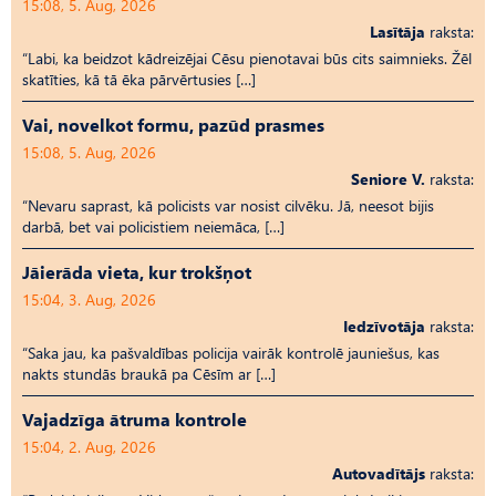
15:08, 5. Aug, 2026
Lasītāja
raksta:
“Labi, ka beidzot kādreizējai Cēsu pienotavai būs cits saimnieks. Žēl
skatīties, kā tā ēka pārvērtusies […]
Vai, novelkot formu, pazūd prasmes
15:08, 5. Aug, 2026
Seniore V.
raksta:
“Nevaru saprast, kā policists var nosist cilvēku. Jā, neesot bijis
darbā, bet vai policistiem neiemāca, […]
Jāierāda vieta, kur trokšņot
15:04, 3. Aug, 2026
Iedzīvotāja
raksta:
“Saka jau, ka pašvaldības policija vairāk kontrolē jauniešus, kas
nakts stundās braukā pa Cēsīm ar […]
Vajadzīga ātruma kontrole
15:04, 2. Aug, 2026
Autovadītājs
raksta: