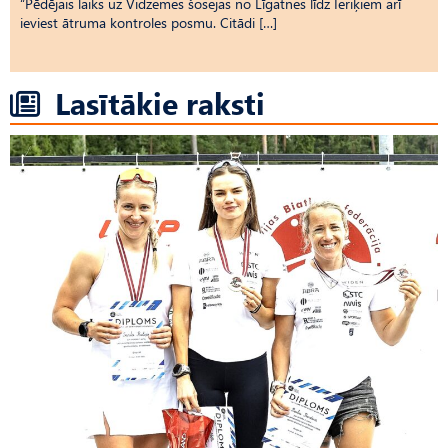
“Pēdējais laiks uz Vid­ze­mes šosejas no Līgatnes līdz Ieriķiem arī
ieviest ātruma kontroles posmu. Citādi […]
Lasītākie raksti