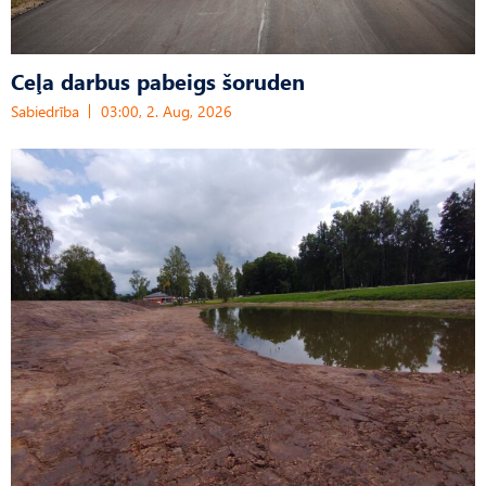
Ceļa darbus pabeigs šoruden
Sabiedrība
03:00, 2. Aug, 2026