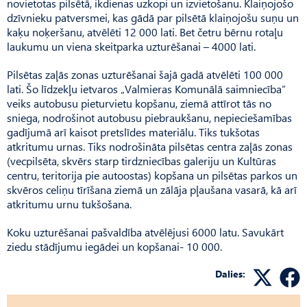
novietotas pilsētā, ikdienas uzkopi un izvietošanu. Klaiņojošo
dzīvnieku patversmei, kas gādā par pilsētā klaiņojošu suņu un
kaķu noķeršanu, atvēlēti 12 000 lati. Bet četru bērnu rotaļu
laukumu un viena skeitparka uzturēšanai – 4000 lati.
Pilsētas zaļās zonas uzturēšanai šajā gadā atvēlēti 100 000
lati. Šo līdzekļu ietvaros „Valmieras Komunālā saimniecība”
veiks autobusu pieturvietu kopšanu, ziemā attīrot tās no
sniega, nodrošinot autobusu piebraukšanu, nepieciešamības
gadījumā arī kaisot pretslīdes materiālu. Tiks tukšotas
atkritumu urnas. Tiks nodrošināta pilsētas centra zaļās zonas
(vecpilsēta, skvērs starp tirdzniecības galeriju un Kultūras
centru, teritorija pie autoostas) kopšana un pilsētas parkos un
skvēros celiņu tīrīšana ziemā un zālāja pļaušana vasarā, kā arī
atkritumu urnu tukšošana.
Koku uzturēšanai pašvaldība atvēlējusi 6000 latu. Savukārt
ziedu stādījumu iegādei un kopšanai- 10 000.
Dalies: