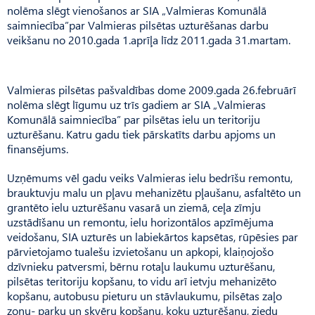
nolēma slēgt vienošanos ar SIA „Valmieras Komunālā
saimniecība”par Valmieras pilsētas uzturēšanas darbu
veikšanu no 2010.gada 1.aprīļa līdz 2011.gada 31.martam.
Valmieras pilsētas pašvaldības dome 2009.gada 26.februārī
nolēma slēgt līgumu uz trīs gadiem ar SIA „Valmieras
Komunālā saimniecība” par pilsētas ielu un teritoriju
uzturēšanu. Katru gadu tiek pārskatīts darbu apjoms un
finansējums.
Uzņēmums vēl gadu veiks Valmieras ielu bedrīšu remontu,
brauktuvju malu un pļavu mehanizētu pļaušanu, asfaltēto un
grantēto ielu uzturēšanu vasarā un ziemā, ceļa zīmju
uzstādīšanu un remontu, ielu horizontālos apzīmējuma
veidošanu, SIA uzturēs un labiekārtos kapsētas, rūpēsies par
pārvietojamo tualešu izvietošanu un apkopi, klaiņojošo
dzīvnieku patversmi, bērnu rotaļu laukumu uzturēšanu,
pilsētas teritoriju kopšanu, to vidu arī ietvju mehanizēto
kopšanu, autobusu pieturu un stāvlaukumu, pilsētas zaļo
zonu- parku un skvēru kopšanu, koku uzturēšanu, ziedu