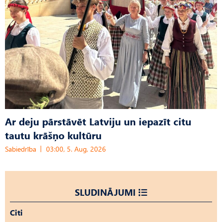
Ar deju pārstāvēt Latviju un iepazīt citu
tautu krāšņo kultūru
Sabiedrība
03:00, 5. Aug, 2026
SLUDINĀJUMI
Citi