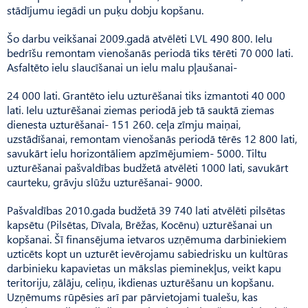
stādījumu iegādi un puķu dobju kopšanu.
Šo darbu veikšanai 2009.gadā atvēlēti LVL 490 800. Ielu
bedrīšu remontam vienošanās periodā tiks tērēti 70 000 lati.
Asfaltēto ielu slaucīšanai un ielu malu pļaušanai-
24 000 lati. Grantēto ielu uzturēšanai tiks izmantoti 40 000
lati. Ielu uzturēšanai ziemas periodā jeb tā sauktā ziemas
dienesta uzturēšanai- 151 260. ceļa zīmju maiņai,
uzstādīšanai, remontam vienošanās periodā tērēs 12 800 lati,
savukārt ielu horizontāliem apzīmējumiem- 5000. Tiltu
uzturēšanai pašvaldības budžetā atvēlēti 1000 lati, savukārt
caurteku, grāvju slūžu uzturēšanai- 9000.
Pašvaldības 2010.gada budžetā 39 740 lati atvēlēti pilsētas
kapsētu (Pilsētas, Dīvala, Brēžas, Kocēnu) uzturēšanai un
kopšanai. Šī finansējuma ietvaros uzņēmuma darbiniekiem
uzticēts kopt un uzturēt ievērojamu sabiedrisku un kultūras
darbinieku kapavietas un mākslas pieminekļus, veikt kapu
teritoriju, zālāju, celiņu, ikdienas uzturēšanu un kopšanu.
Uzņēmums rūpēsies arī par pārvietojami tualešu, kas