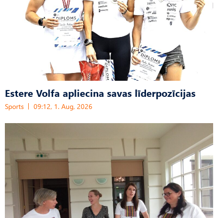
Estere Volfa apliecina savas līderpozīcijas
Sports
09:12, 1. Aug, 2026