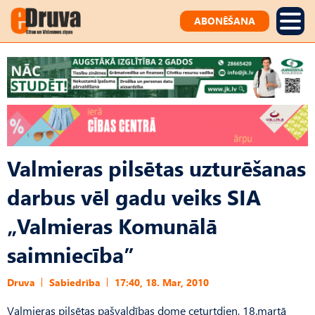
ABONĒŠANA
Valmieras pilsētas uzturēšanas
darbus vēl gadu veiks SIA
„Valmieras Komunālā
saimniecība”
Druva
Sabiedrība
17:40, 18. Mar, 2010
Valmieras pilsētas pašvaldības dome ceturtdien, 18.martā