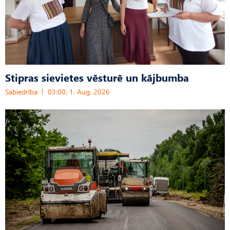
Stipras sievietes vēsturē un kājbumba
Sabiedrība
03:00, 1. Aug, 2026