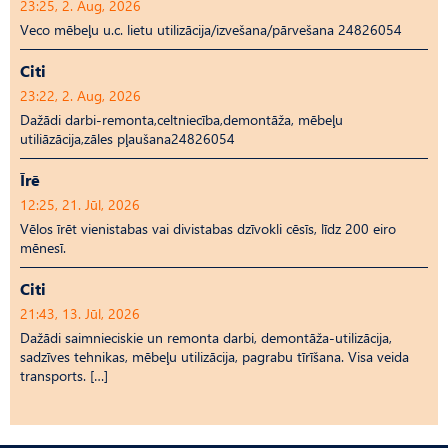
23:25, 2. Aug, 2026
Veco mēbeļu u.c. lietu utilizācija/izvešana/pārvešana 24826054
Citi
23:22, 2. Aug, 2026
Dažādi darbi-remonta,celtniecība,demontāža, mēbeļu
utiliāzācija,zāles pļaušana24826054
Īrē
12:25, 21. Jūl, 2026
Vēlos īrēt vienistabas vai divistabas dzīvokli cēsīs, līdz 200 eiro
mēnesī.
Citi
21:43, 13. Jūl, 2026
Dažādi saimnieciskie un remonta darbi, demontāža-utilizācija,
sadzīves tehnikas, mēbeļu utilizācija, pagrabu tīrīšana. Visa veida
transports. […]