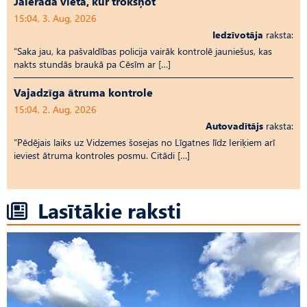
Jāierāda vieta, kur trokšņot
15:04, 3. Aug, 2026
Iedzīvotāja
raksta:
“Saka jau, ka pašvaldības policija vairāk kontrolē jauniešus, kas
nakts stundās braukā pa Cēsīm ar […]
Vajadzīga ātruma kontrole
15:04, 2. Aug, 2026
Autovadītājs
raksta:
“Pēdējais laiks uz Vid­ze­mes šosejas no Līgatnes līdz Ieriķiem arī
ieviest ātruma kontroles posmu. Citādi […]
Lasītākie raksti