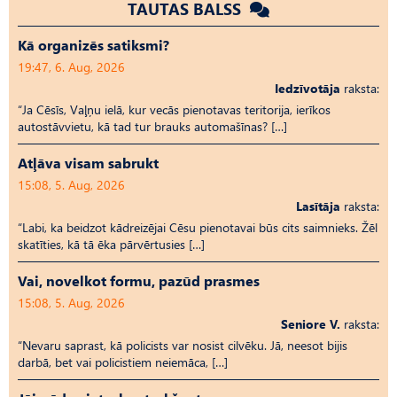
TAUTAS BALSS
Kā organizēs satiksmi?
19:47, 6. Aug, 2026
Iedzīvotāja
raksta:
“Ja Cēsīs, Vaļņu ielā, kur vecās pienotavas teritorija, ierīkos
autostāvvietu, kā tad tur brauks automašīnas? […]
Atļāva visam sabrukt
15:08, 5. Aug, 2026
Lasītāja
raksta:
“Labi, ka beidzot kādreizējai Cēsu pienotavai būs cits saimnieks. Žēl
skatīties, kā tā ēka pārvērtusies […]
Vai, novelkot formu, pazūd prasmes
15:08, 5. Aug, 2026
Seniore V.
raksta:
“Nevaru saprast, kā policists var nosist cilvēku. Jā, neesot bijis
darbā, bet vai policistiem neiemāca, […]