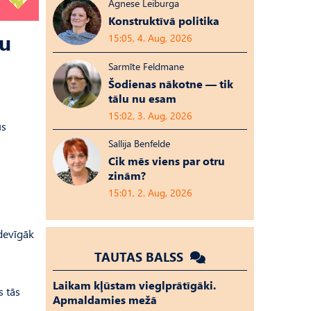
Agnese Leiburga
Konstruktīvā politika
mu
15:05, 4. Aug, 2026
Sarmīte Feldmane
Šodienas nākotne — tik
tālu nu esam
15:02, 3. Aug, 2026
us
Sallija Benfelde
Cik mēs viens par otru
zinām?
15:01, 2. Aug, 2026
zdevīgāk
TAUTAS BALSS
Laikam kļūstam vieglprātīgāki.
s tās
Apmaldamies mežā