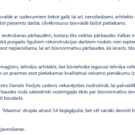
lde ar uzdevumiem tiekot galā, lai arī, nenoliedzami, arhitekts 
kšot pieņemts darbā, cilvēkresurss būvvaldē būšot pietiekams.
īvu ievērošanas pārbaudēm, tostarp tiks veiktas pārbaudes Valkas 
nekā pusgadu ilgušiem rekonstrukcijas darbiem nodots vien septe
t nepieciešama, lai arī būvnormatīvu pārbaudes, kā ierasts, tiks
 maģistrs, tehniķis-arhitekts, bet būvtehniķe ieguvusi tehniķa-cel
dze un prasmes esot pietiekamas kvalitatīvai veicamo pienākumu izp
strs Daniels Pavļuts uzdevis nekavējoties nodrošināt, lai pašvald
ārbaudes visās sabiedriski nozīmīgajās ēkās par būvnormatīvu iev
ti būvdarbi.
a “Maxima” drupās atrasti 54 bojāgājušie, bet vēl vairāki desmiti t
atjaunošanas.