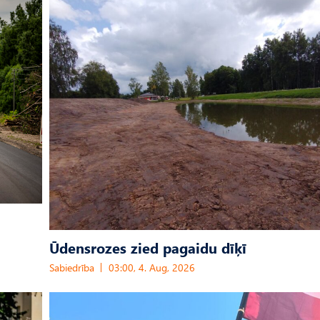
Ūdensrozes zied pagaidu dīķī
Sabiedrība
03:00, 4. Aug, 2026