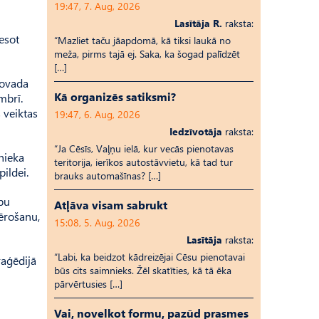
19:47, 7. Aug, 2026
Lasītāja R.
raksta:
esot
“Mazliet taču jāapdomā, kā tiksi laukā no
meža, pirms tajā ej. Saka, ka šogad palīdzēt
[…]
novada
Kā organizēs satiksmi?
mbrī.
 veiktas
19:47, 6. Aug, 2026
Iedzīvotāja
raksta:
“Ja Cēsīs, Vaļņu ielā, kur vecās pienotavas
tnieka
teritorija, ierīkos autostāvvietu, kā tad tur
ildei.
brauks automašīnas? […]
ību
Atļāva visam sabrukt
ērošanu,
15:08, 5. Aug, 2026
Lasītāja
raksta:
“Labi, ka beidzot kādreizējai Cēsu pienotavai
raģēdijā
būs cits saimnieks. Žēl skatīties, kā tā ēka
pārvērtusies […]
Vai, novelkot formu, pazūd prasmes