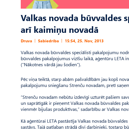
Valkas novada būvvaldes s
arī kaimiņu novadā
Druva
Sabiedrība
15:54, 25. Nov, 2013
Valkas novada būvvaldes speciālisti pakalpojumu nodro
būvvaldes pakalpojumus vizīšu laikā, aģentūru LETA i
(“Nākotnes vārdā jau šodien”).
Pēc viņa teiktā, starp abām pašvaldībām jau kopš nov
pakalpojumu sniegšanu Strenču novadam, pretī saņem
“Strenču novadam nebūtu izdevīgi uzturēt pašiem savu bū
un saprātīgāk ir pieņemt Valkas novada būvvaldes pakal
vienmēr bijušas produktīvas,” sadarbību ar Valkas no
Kā aģentūrai LETA pastāstīja Valkas novada būvvaldes v
sastāvs. Tajā patlaban strādā divi darbinieki, tostarp 