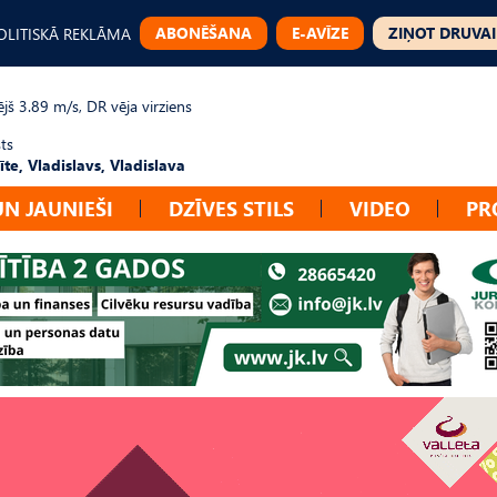
ABONĒŠANA
E-AVĪZE
ZIŅOT DRUVAI
OLITISKĀ REKLĀMA
jš 3.89 m/s, DR vēja virziens
ts
te, Vladislavs, Vladislava
UN JAUNIEŠI
DZĪVES STILS
VIDEO
PR