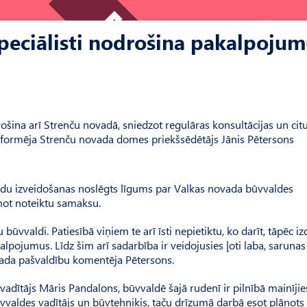
peciālisti nodrošina pakalpoju
šina arī Strenču novadā, sniedzot regulāras konsultācijas un cit
nformēja Strenču novada domes priekšsēdētājs Jānis Pētersons
adu izveidošanas noslēgts līgums par Valkas novada būvvaldes
ot noteiktu samaksu.
vvaldi. Patiesībā viņiem te arī īsti nepietiktu, ko darīt, tāpēc i
pojumus. Līdz šim arī sadarbība ir veidojusies ļoti laba, sarunas
vada pašvaldību komentēja Pētersons.
adītājs Māris Pandalons, būvvaldē šajā rudenī ir pilnībā mainījie
būvvaldes vadītājs un būvtehniķis, taču drīzumā darbā esot plānots