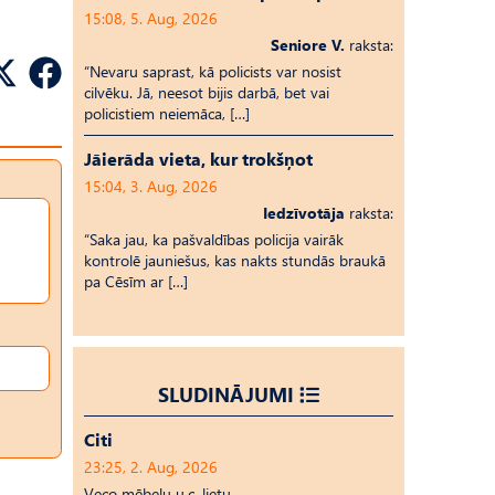
15:08, 5. Aug, 2026
Seniore V.
raksta:
“Nevaru saprast, kā policists var nosist
cilvēku. Jā, neesot bijis darbā, bet vai
policistiem neiemāca, […]
Jāierāda vieta, kur trokšņot
15:04, 3. Aug, 2026
Iedzīvotāja
raksta:
“Saka jau, ka pašvaldības policija vairāk
kontrolē jauniešus, kas nakts stundās braukā
pa Cēsīm ar […]
SLUDINĀJUMI
Citi
23:25, 2. Aug, 2026
Veco mēbeļu u.c. lietu