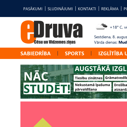
PASĀKUMI
SLUDINĀJUMI
KONTAKTI
REKLĀMA
P
+18° C, vē
Sestdiena, 8. augus
Vārda dienas:
Mudī
SABIEDRĪBA
SPORTS
IZGLĪTĪBA 