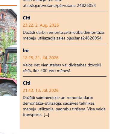
utilizācija/izvešana/pārvešana 24826054
Citi
23:22, 2. Aug, 2026
Dažādi darbi-remonta,celtniecība,demontāža,
mēbeļu utiliāzācija,zāles pļaušana24826054
Īrē
12:25, 21. Jūl, 2026
Vēlos īrēt vienistabas vai divistabas dzīvokli
cēsīs, līdz 200 eiro mēnesī.
Citi
21:43, 13. Jūl, 2026
Dažādi saimnieciskie un remonta darbi,
demontāža-utilizācija, sadzīves tehnikas,
mēbeļu utilizācija, pagrabu tīrīšana. Visa veida
transports. […]