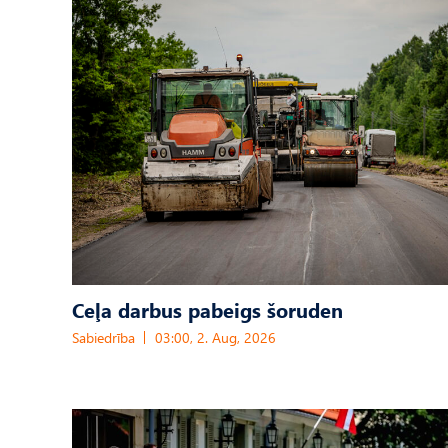
Ceļa darbus pabeigs šoruden
Sabiedrība
03:00, 2. Aug, 2026