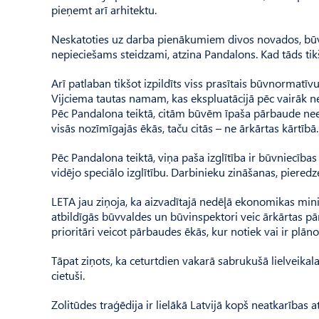
pieņemt arī arhitektu.
Neskatoties uz darba pienākumiem divos novados, būvva
nepieciešams steidzami, atzina Pandalons. Kad tāds ti
Arī patlaban tikšot izpildīts viss prasītais būvnormat
Vijciema tautas namam, kas ekspluatācijā pēc vairāk 
Pēc Pandalona teiktā, citām būvēm īpaša pārbaude neeso
visās nozīmīgajās ēkās, taču citās – ne ārkārtas kārtībā.
Pēc Pandalona teiktā, viņa paša izglītība ir būvniecības
vidējo speciālo izglītību. Darbinieku zināšanas, piere
LETA jau ziņoja, ka aizvadītajā nedēļā ekonomikas mini
atbildīgās būvvaldes un būvinspektori veic ārkārtas p
prioritāri veicot pārbaudes ēkās, kur notiek vai ir plāno
Tāpat ziņots, ka ceturtdien vakarā sabrukušā lielveikal
cietuši.
Zolitūdes traģēdija ir lielākā Latvijā kopš neatkarības 