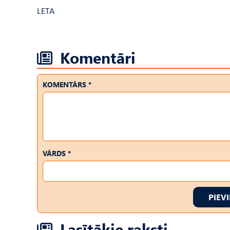
LETA
Komentāri
KOMENTĀRS *
VĀRDS *
PIEV
Lasītākie raksti