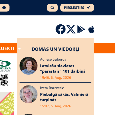
PIESLĒGTIES
OJEKTI
DOMAS UN VIEDOKĻI
Agnese Leiburga
Latviešu sievietes
“parastais” 101 darbiņš
19:46, 6. Aug, 2026
Iveta Rozentāle
Piebalgā sākās, Valmierā
turpinās
15:07, 5. Aug, 2026