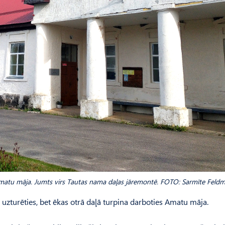
Amatu māja. Jumts virs Tau­tas nama daļas jāremontē. FOTO: Sarmīte Feld
 uzturēties, bet ēkas otrā daļā turpina darboties Amatu māja.