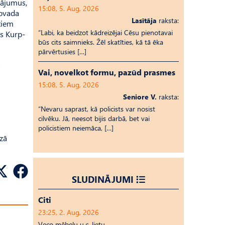
jājumus,
15:08, 5. Aug, 2026
novada
Lasītāja
raksta:
stiem
“Labi, ka beidzot kādreizējai Cēsu pienotavai
ls Kurp­
būs cits saimnieks. Žēl skatīties, kā tā ēka
pārvērtusies […]
s
Vai, novelkot formu, pazūd prasmes
15:08, 5. Aug, 2026
Seniore V.
raksta:
“Nevaru saprast, kā policists var nosist
cilvēku. Jā, neesot bijis darbā, bet vai
policistiem neiemāca, […]
zā
SLUDINĀJUMI
Citi
23:25, 2. Aug, 2026
Veco mēbeļu u.c. lietu