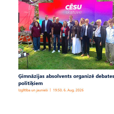
Ģimnāzijas absolvents organizē debates
politiķiem
Izglītība un jaunieši
19:50, 6. Aug, 2026