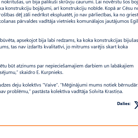
 nokritušas, un bija palikuši skrūvju caurumi. Lai novērstu šos bo
 koka konstrukciju bojājumi, arī konstrukciju nobīde. Kopā ar Cēsu 
šības dēļ zāli nedrīkst ekspluatēt, jo nav pārliecības, ka no grie
ekošanas pārvaldes vadītāja vietnieks komunālajos jautājumos Egi
rbūvēta, apsekojot bija labi redzams, ka koka konstrukcijas bijuša
s, tas nav izdarīts kvalitatīvi, jo mitrums varējis skart koka
rētu būt atzinums par nepieciešamajiem darbiem un labākajiem
ējumu,” skaidro E. Kurpnieks.
dzes deju kolektīvs “Vaive”. “Mēģi­nājumi mums notiek bērnudār
nav problēmu,” pastāsta kolektīva vadītāja Solvita Krastiņa.
Dalies: