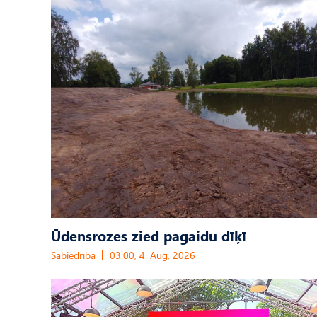
Ūdensrozes zied pagaidu dīķī
Sabiedrība
03:00, 4. Aug, 2026