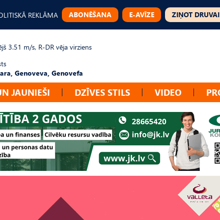
ABONĒŠANA
E-AVĪZE
ZIŅOT DRUVAI
OLITISKĀ REKLĀMA
jš 3.51 m/s, R-DR vēja virziens
sts
ara, Genoveva, Genovefa
UN JAUNIEŠI
DZĪVES STILS
VIDEO
PR