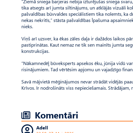
“Ziemā sniega barjeras nebija izturējušas sniega svaru,
tika atsegts arī jumta siltinājums, un atklājās vizuāli
pašvaldības būvvaldes speciālistiem tika nolemts, ka dro
nekas nekritīs,” stāsta pašvaldības Īpa­šuma apsaimni
nieks.
Viņš arī uzsver, ka ēkas zāles daļa ir dažādos laikos pā
pastiprinātas. Kaut nemaz ne tik sen mainīts jumta segum
konstrukcijas.
“Nākamnedēļ būveksperts apsekos ēku, jūnija vidū va
risinājumiem. Tad vērtēsim apjomu un vajadzīgo finans
Savā mājvietā mēģinājumos nevar strādāt vidējās paau
Krīvos. Ir nodrošināts viss nepieciešamais. Strādājam, 
Komentāri
Adell