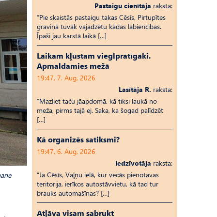
Pastaigu cienītāja
raksta:
“Pie skaistās pastaigu takas Cēsīs, Pirtupītes
graviņā tuvāk vajadzētu kādas labierīcības.
Īpaši jau karstā laikā […]
Laikam kļūstam vieglprātīgāki.
Apmaldamies mežā
19:47, 7. Aug, 2026
Lasītāja R.
raksta:
“Mazliet taču jāapdomā, kā tiksi laukā no
meža, pirms tajā ej. Saka, ka šogad palīdzēt
[…]
Kā organizēs satiksmi?
19:47, 6. Aug, 2026
Iedzīvotāja
raksta:
“Ja Cēsīs, Vaļņu ielā, kur vecās pienotavas
mane
teritorija, ierīkos autostāvvietu, kā tad tur
brauks automašīnas? […]
Atļāva visam sabrukt