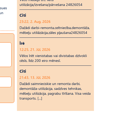
utilizācija/izvešana/pārvešana 24826054
isues
.un
Citi
23:22, 2. Aug, 2026
Dažādi darbi-remonta,celtniecība,demontāža,
mēbeļu utiliāzācija,zāles pļaušana24826054
Īrē
12:25, 21. Jūl, 2026
Vēlos īrēt vienistabas vai divistabas dzīvokli
cēsīs, līdz 200 eiro mēnesī.
Citi
21:43, 13. Jūl, 2026
Dažādi saimnieciskie un remonta darbi,
demontāža-utilizācija, sadzīves tehnikas,
mēbeļu utilizācija, pagrabu tīrīšana. Visa veida
transports. […]