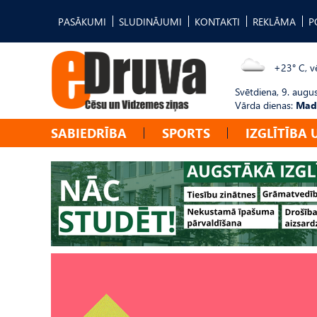
PASĀKUMI
SLUDINĀJUMI
KONTAKTI
REKLĀMA
P
+23° C, vē
Svētdiena, 9. augu
Vārda dienas:
Mad
SABIEDRĪBA
SPORTS
IZGLĪTĪBA 