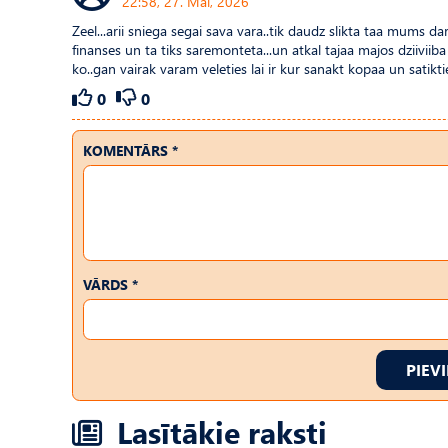
22:58, 27. Mai, 2026
Zeel...arii sniega segai sava vara..tik daudz slikta taa mums da
finanses un ta tiks saremonteta...un atkal tajaa majos dziiviib
ko..gan vairak varam veleties lai ir kur sanakt kopaa un satikti
0
0
KOMENTĀRS *
VĀRDS *
PIEV
Lasītākie raksti