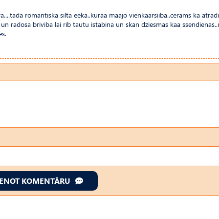
ra....tada romantiska silta eeka..kuraa maajo vienkaarsiiba..cerams ka atrad
a un radosa briviba lai rib tautu istabina un skan dziesmas kaa ssendienas.
es.
IENOT KOMENTĀRU