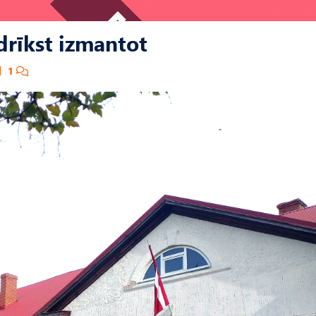
drīkst izmantot
1