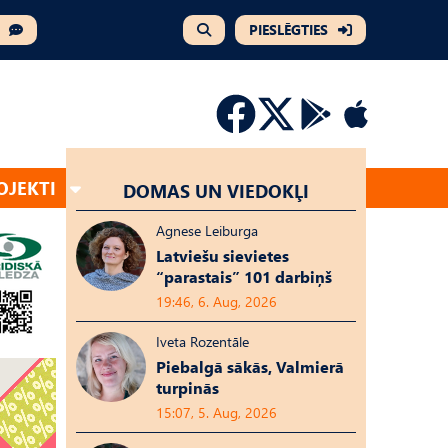
PIESLĒGTIES
OJEKTI
DOMAS UN VIEDOKĻI
Agnese Leiburga
Latviešu sievietes
“parastais” 101 darbiņš
19:46, 6. Aug, 2026
Iveta Rozentāle
Piebalgā sākās, Valmierā
turpinās
15:07, 5. Aug, 2026