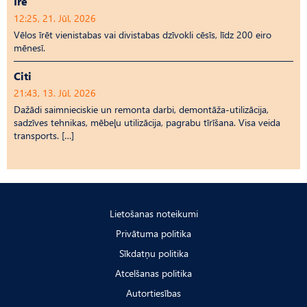
Īrē
12:25, 21. Jūl, 2026
Vēlos īrēt vienistabas vai divistabas dzīvokli cēsīs, līdz 200 eiro
mēnesī.
Citi
21:43, 13. Jūl, 2026
Dažādi saimnieciskie un remonta darbi, demontāža-utilizācija,
sadzīves tehnikas, mēbeļu utilizācija, pagrabu tīrīšana. Visa veida
transports. […]
Lietošanas noteikumi
Privātuma politika
Sīkdatņu politika
Atcelšanas politika
Autortiesības