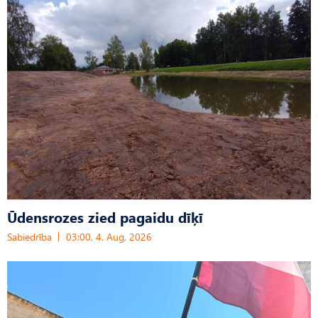
Ūdensrozes zied pagaidu dīķī
Sabiedrība
03:00, 4. Aug, 2026