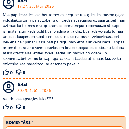
Adel
17:27, 27. Mai, 2026
Mja papriecaaties var..bet tomer es negribetu atgriezties mezonigajos
viduslaikos .un vicinat zobenu un dedzinat raganas uz saarta..bet mani
uztrauc ka tik mes neatgriezamies pirmatnejaa kopienaa..jo straujii
izmirstam..un kads politikus ibriidinaja ka driz bus jadzivo aukstumaa
un jaiet kaajam.brrr..pat cienitaa silina aicina buvet velocelinus...bet
neviens nav pananijis ka pati pa riigu parvietotis ar velosipedu. Kopaa
ar omiiti kura ar diviem spuekisiem knapi staigaa pa istabu.nu tad jau
atliks dzivot alas ietities zveru aadas un partikt no ogam un
seenem.....bet es mulke sapnoju ka esam taadaa attistibas faazee ka
dzivosim kaa paradizee...ar antenam pakausii...
0
0
Adel
20:49, 1. Jūn, 2026
Vai druvaa apstajies laiks????
0
0
KOMENTĀRS *