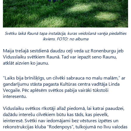
Svētku laikā Raunā tapa instalācija, kuras veidošanā varēja piedalīties
ikviens. FOTO: no albuma
Maija trešajā sestdienā daudzu ceļi veda uz Ronenburgu jeb
Vidusslaiku svētkiem Raunā. Tad var iepazīt seno Raunu,
atklāt aizvien ko jaunu.
“Laiks bija brīnišķīgs, un cilvēki sabrauca no malu malām,” ar
gandarījumu stāsta pagasta Kultūras centra vadītāja Linda
Vecgaile. Pēc aplēsēm svētkos pabija vairāki tūkstoši
interesentu.
Viduslaiku svētkos rīkotāji allaž piedomā, lai katrai paaudzei,
dažādu interešu cilvēkiem būtu kas tāds, kas pievelk,
ieinteresē. Svētki nav iedomājami bez vēstures izpētes un
rekonstrukcijas kluba “Rodenpoys”, tulkojumā no līvu valodas