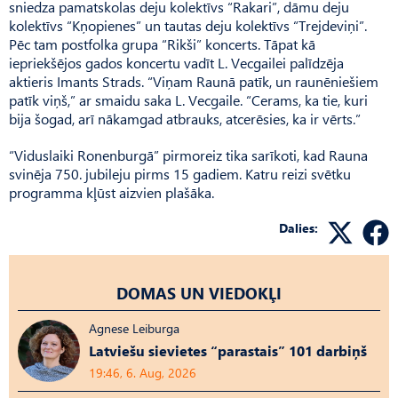
sniedza pamatskolas deju kolektīvs “Rakari”, dāmu deju
kolektīvs “Kņopienes” un tautas deju kolektīvs “Trejdeviņi”.
Pēc tam postfolka grupa “Rikši” koncerts. Tāpat kā
iepriekšējos gados koncertu vadīt L. Vecgailei palīdzēja
aktieris Imants Strads. “Viņam Raunā patīk, un raunēniešiem
patīk viņš,” ar smaidu saka L. Vecgaile. “Cerams, ka tie, kuri
bija šogad, arī nākamgad atbrauks, atcerēsies, ka ir vērts.”
“Viduslaiki Ronenburgā” pirmoreiz tika sarīkoti, kad Rauna
svinēja 750. jubileju pirms 15 gadiem. Katru reizi svētku
programma kļūst aizvien plašāka.
Dalies:
DOMAS UN VIEDOKĻI
Agnese Leiburga
Latviešu sievietes “parastais” 101 darbiņš
19:46, 6. Aug, 2026