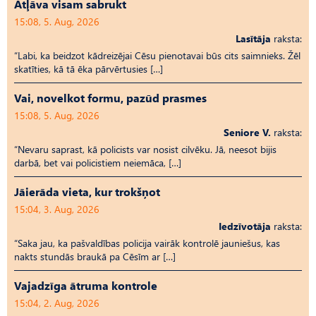
Atļāva visam sabrukt
15:08, 5. Aug, 2026
Lasītāja
raksta:
“Labi, ka beidzot kādreizējai Cēsu pienotavai būs cits saimnieks. Žēl
skatīties, kā tā ēka pārvērtusies […]
Vai, novelkot formu, pazūd prasmes
15:08, 5. Aug, 2026
Seniore V.
raksta:
“Nevaru saprast, kā policists var nosist cilvēku. Jā, neesot bijis
darbā, bet vai policistiem neiemāca, […]
Jāierāda vieta, kur trokšņot
15:04, 3. Aug, 2026
Iedzīvotāja
raksta:
“Saka jau, ka pašvaldības policija vairāk kontrolē jauniešus, kas
nakts stundās braukā pa Cēsīm ar […]
Vajadzīga ātruma kontrole
15:04, 2. Aug, 2026