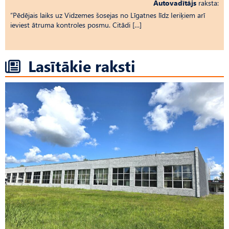
Autovadītājs
raksta:
“Pēdējais laiks uz Vid­ze­mes šosejas no Līgatnes līdz Ieriķiem arī
ieviest ātruma kontroles posmu. Citādi […]
Lasītākie raksti