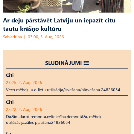
Ar deju pārstāvēt Latviju un iepazīt citu
tautu krāšņo kultūru
Sabiedrība
03:00, 5. Aug, 2026
SLUDINĀJUMI
Citi
23:25, 2. Aug, 2026
Veco mēbeļu u.c. lietu utilizācija/izvešana/pārvešana 24826054
Citi
23:22, 2. Aug, 2026
Dažādi darbi-remonta,celtniecība,demontāža, mēbeļu
utiliāzācija,zāles pļaušana24826054