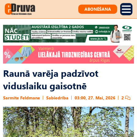
ABONĒŠANA
Raunā varēja padzīvot
viduslaiku gaisotnē
Sarmīte Feldmane
Sabiedrība
03:00, 27. Mai, 2026
2