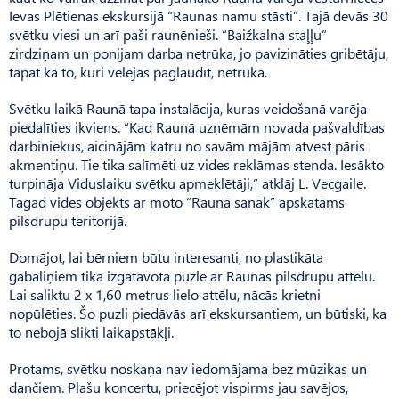
Ievas Plētienas ekskursijā “Raunas namu stāsti”. Tajā devās 30
svētku viesi un arī paši raunēnieši. “Baižkalna staļļu”
zirdziņam un ponijam darba netrūka, jo pavizināties gribētāju,
tāpat kā to, kuri vēlējās paglaudīt, netrūka.
Svētku laikā Raunā tapa instalācija, kuras veidošanā varēja
piedalīties ikviens. “Kad Raunā uzņēmām novada pašvaldības
darbiniekus, aicinājām katru no savām mājām atvest pāris
akmentiņu. Tie tika salīmēti uz vides reklāmas stenda. Iesākto
turpināja Viduslaiku svētku apmeklētāji,” atklāj L. Vecgaile.
Tagad vides objekts ar moto “Raunā sanāk” apskatāms
pilsdrupu teritorijā.
Domājot, lai bērniem būtu interesanti, no plastikāta
gabaliņiem tika izgatavota puzle ar Raunas pilsdrupu attēlu.
Lai saliktu 2 x 1,60 metrus lielo attēlu, nācās krietni
nopūlēties. Šo puzli piedāvās arī ekskursantiem, un būtiski, ka
to nebojā slikti laikapstākļi.
Protams, svētku noskaņa nav iedomājama bez mūzikas un
dančiem. Plašu koncertu, priecējot vispirms jau savējos,