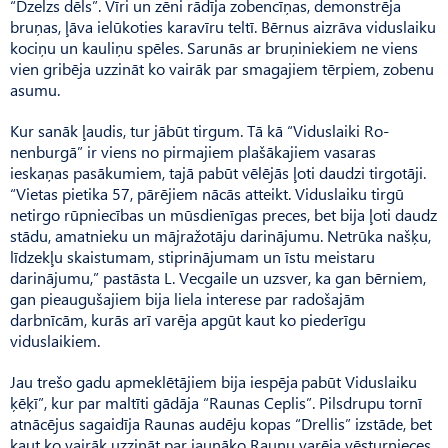
“Dzelzs dēls”. Vīri un zēni rādīja zobencīņas, demonstrēja
bruņas, ļāva ielūkoties karavīru teltī. Bērnus aizrāva viduslaiku
kociņu un kauliņu spēles. Sarunās ar bruņiniekiem ne viens
vien gribēja uzzināt ko vairāk par smagajiem tērpiem, zobenu
asumu.
Kur sanāk ļaudis, tur jābūt tirgum. Tā kā “Viduslaiki Ro­
nenburgā” ir viens no pirmajiem plašākajiem vasaras
ieskaņas pasākumiem, tajā pabūt vēlējās ļoti daudzi tirgotāji.
“Vietas pietika 57, pārējiem nācās atteikt. Viduslaiku tirgū
netirgo rūpniecības un mūsdienīgas preces, bet bija ļoti daudz
stādu, amatnieku un mājražotāju darinājumu. Netrūka našķu,
līdzekļu skaistumam, stiprinājumam un īstu meistaru
darinājumu,” pastāsta L. Vecgaile un uzsver, ka gan bērniem,
gan pieaugušajiem bija liela interese par radošajām
darbnīcām, kurās arī varēja apgūt kaut ko piederīgu
viduslaikiem.
Jau trešo gadu apmeklētājiem bija iespēja pabūt Viduslaiku
ķēķī”, kur par maltīti gādāja “Raunas Ceplis”. Pilsdrupu tornī
atnācējus sagaidīja Raunas audēju kopas “Drellis” izstāde, bet
kaut ko vairāk uzzināt par jaunāko Raunu varēja vēsturnieces