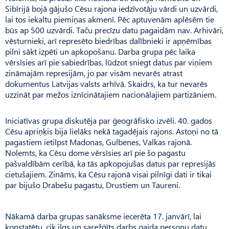
Sibīrijā bojā gājušo Cēsu rajona iedzīvotāju vārdi un uzvārdi,
lai tos iekaltu piemiņas akmenī. Pēc aptuvenām aplēsēm tie
būs ap 500 uzvārdi. Taču precīzu datu pagaidām nav. Arhivāri,
vēsturnieki, arī represēto biedrības dalībnieki ir apņēmības
pilni sākt izpēti un apkopošanu. Darba grupa pēc laika
vērsīsies arī pie sabiedrības, lūdzot sniegt datus par viņiem
zināmajām represijām, jo par visām nevarēs atrast
dokumentus Latvijas valsts arhīvā. Skaidrs, ka tur nevarēs
uzzināt par mežos iznīcinātajiem nacionālajiem partizāniem.
Iniciatīvas grupa diskutēja par ģeogrāfisko izvēli. 40. gados
Cēsu apriņķis bija lielāks nekā tagadējais rajons. Astoņi no tā
pagastiem ietilpst Madonas, Gulbenes, Valkas rajonā.
Nolemts, ka Cēsu dome vērsīsies arī pie šo pagastu
pašvaldībām cerībā, ka tās apkopojušas datus par represijās
cietušajiem. Zināms, ka Cēsu rajonā visai pilnīgi dati ir tikai
par bijušo Drabešu pagastu, Drustiem un Taureni.
Nākamā darba grupas sanāksme iecerēta 17. janvārī, lai
konstatētu, cik ilgs un sarežģīts darbs gaida personu datu