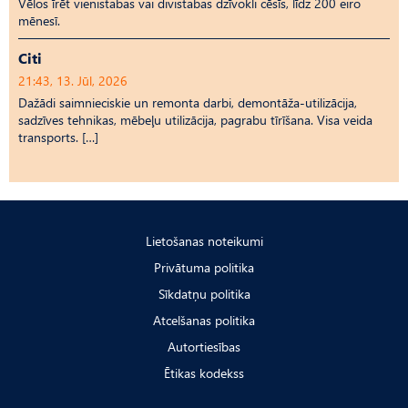
Vēlos īrēt vienistabas vai divistabas dzīvokli cēsīs, līdz 200 eiro
mēnesī.
Citi
21:43, 13. Jūl, 2026
Dažādi saimnieciskie un remonta darbi, demontāža-utilizācija,
sadzīves tehnikas, mēbeļu utilizācija, pagrabu tīrīšana. Visa veida
transports. […]
Lietošanas noteikumi
Privātuma politika
Sīkdatņu politika
Atcelšanas politika
Autortiesības
Ētikas kodekss