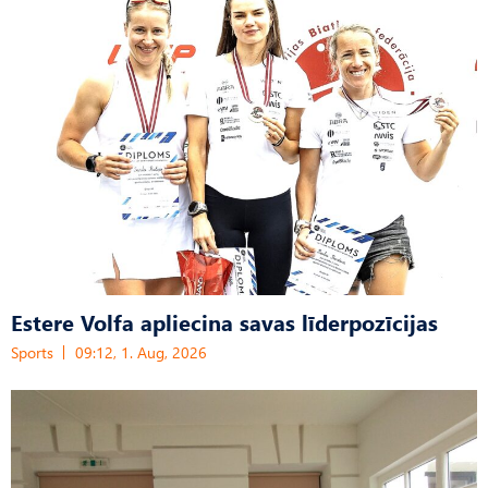
Estere Volfa apliecina savas līderpozīcijas
Sports
09:12, 1. Aug, 2026