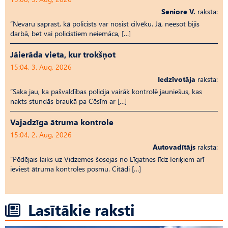
Seniore V.
raksta:
“Nevaru saprast, kā policists var nosist cilvēku. Jā, neesot bijis
darbā, bet vai policistiem neiemāca, […]
Jāierāda vieta, kur trokšņot
15:04, 3. Aug, 2026
Iedzīvotāja
raksta:
“Saka jau, ka pašvaldības policija vairāk kontrolē jauniešus, kas
nakts stundās braukā pa Cēsīm ar […]
Vajadzīga ātruma kontrole
15:04, 2. Aug, 2026
Autovadītājs
raksta:
“Pēdējais laiks uz Vid­ze­mes šosejas no Līgatnes līdz Ieriķiem arī
ieviest ātruma kontroles posmu. Citādi […]
Lasītākie raksti