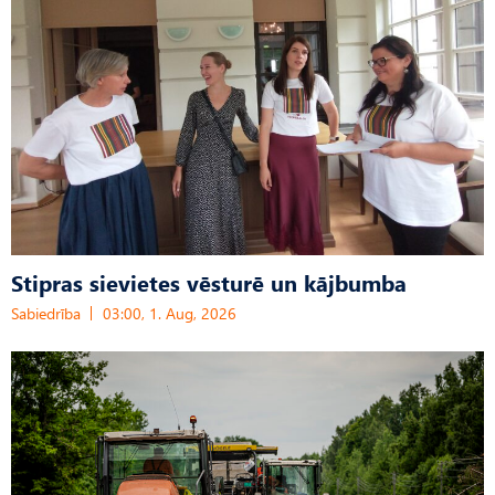
Stipras sievietes vēsturē un kājbumba
Sabiedrība
03:00, 1. Aug, 2026