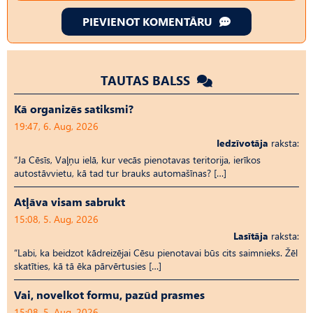
PIEVIENOT KOMENTĀRU
TAUTAS BALSS
Kā organizēs satiksmi?
19:47, 6. Aug, 2026
Iedzīvotāja
raksta:
“Ja Cēsīs, Vaļņu ielā, kur vecās pienotavas teritorija, ierīkos
autostāvvietu, kā tad tur brauks automašīnas? […]
Atļāva visam sabrukt
15:08, 5. Aug, 2026
Lasītāja
raksta:
“Labi, ka beidzot kādreizējai Cēsu pienotavai būs cits saimnieks. Žēl
skatīties, kā tā ēka pārvērtusies […]
Vai, novelkot formu, pazūd prasmes
15:08, 5. Aug, 2026