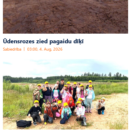
Ūdensrozes zied pagaidu dīķī
Sabiedrība
03:00, 4. Aug, 2026