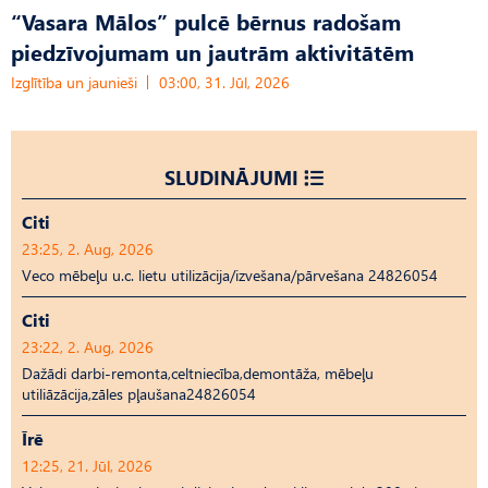
“Vasara Mālos” pulcē bērnus radošam
piedzīvojumam un jautrām aktivitātēm
Izglītība un jaunieši
03:00, 31. Jūl, 2026
SLUDINĀJUMI
Citi
23:25, 2. Aug, 2026
Veco mēbeļu u.c. lietu utilizācija/izvešana/pārvešana 24826054
Citi
23:22, 2. Aug, 2026
Dažādi darbi-remonta,celtniecība,demontāža, mēbeļu
utiliāzācija,zāles pļaušana24826054
Īrē
12:25, 21. Jūl, 2026