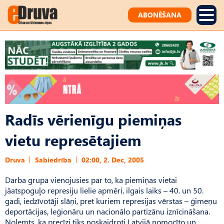
ABONĒŠANA
Radīs vērienīgu piemiņas
vietu represētajiem
Druva
Sabiedrība
02:00, 2. Dec, 2005
Darba grupa vienojusies par to, ka piemiņas vietai
jāatspoguļo represiju lielie apmēri, ilgais laiks – 40. un 50.
gadi, iedzīvotāji slāņi, pret kuriem represijas vērstas – ģimeņu
deportācijas, leģionāru un nacionālo partizānu iznīcināšana.
Nolemts, ka precīzi tiks noskaidroti Latvijā nomocīto un