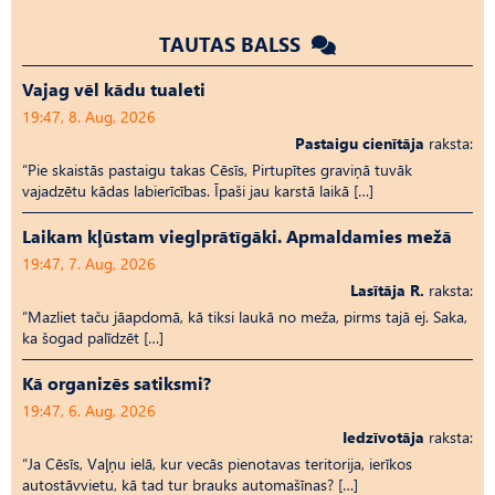
TAUTAS BALSS
Vajag vēl kādu tualeti
19:47, 8. Aug, 2026
Pastaigu cienītāja
raksta:
“Pie skaistās pastaigu takas Cēsīs, Pirtupītes graviņā tuvāk
vajadzētu kādas labierīcības. Īpaši jau karstā laikā […]
Laikam kļūstam vieglprātīgāki. Apmaldamies mežā
19:47, 7. Aug, 2026
Lasītāja R.
raksta:
“Mazliet taču jāapdomā, kā tiksi laukā no meža, pirms tajā ej. Saka,
ka šogad palīdzēt […]
Kā organizēs satiksmi?
19:47, 6. Aug, 2026
Iedzīvotāja
raksta:
“Ja Cēsīs, Vaļņu ielā, kur vecās pienotavas teritorija, ierīkos
autostāvvietu, kā tad tur brauks automašīnas? […]