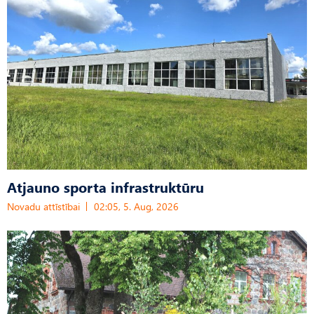
Atjauno sporta infrastruktūru
Novadu attīstībai
02:05, 5. Aug, 2026