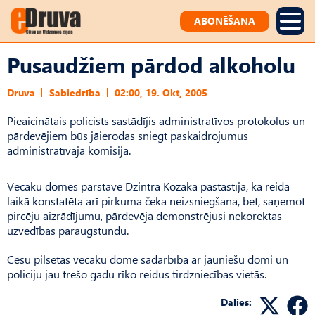
ABONĒŠANA
Pusaudžiem pārdod alkoholu
Druva
Sabiedrība
02:00, 19. Okt, 2005
Pieaicinātais policists sastādījis administratīvos protokolus un
pārdevējiem būs jāierodas sniegt paskaidrojumus
administratīvajā komisijā.
Vecāku domes pārstāve Dzintra Kozaka pastāstīja, ka reida
laikā konstatēta arī pirkuma čeka neizsniegšana, bet, saņemot
pircēju aizrādījumu, pārdevēja demonstrējusi nekorektas
uzvedības paraugstundu.
Cēsu pilsētas vecāku dome sadarbībā ar jauniešu domi un
policiju jau trešo gadu rīko reidus tirdzniecības vietās.
Dalies: