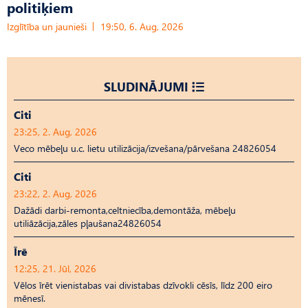
politiķiem
Izglītība un jaunieši
19:50, 6. Aug, 2026
SLUDINĀJUMI
Citi
23:25, 2. Aug, 2026
Veco mēbeļu u.c. lietu utilizācija/izvešana/pārvešana 24826054
Citi
23:22, 2. Aug, 2026
Dažādi darbi-remonta,celtniecība,demontāža, mēbeļu
utiliāzācija,zāles pļaušana24826054
Īrē
12:25, 21. Jūl, 2026
Vēlos īrēt vienistabas vai divistabas dzīvokli cēsīs, līdz 200 eiro
mēnesī.