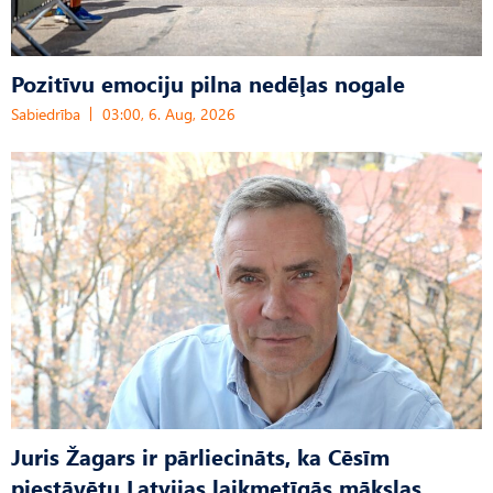
Pozitīvu emociju pilna nedēļas nogale
Sabiedrība
03:00, 6. Aug, 2026
Juris Žagars ir pārliecināts, ka Cēsīm
piestāvētu Latvijas laikmetīgās mākslas