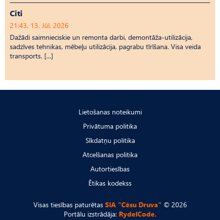
Citi
21:43, 13. Jūl, 2026
Dažādi saimnieciskie un remonta darbi, demontāža-utilizācija,
sadzīves tehnikas, mēbeļu utilizācija, pagrabu tīrīšana. Visa veida
transports. […]
Lietošanas noteikumi
Privātuma politika
Sīkdatņu politika
Atcelšanas politika
Autortiesības
Ētikas kodekss
Visas tiesības paturētas
SIA "Cēsu Druva"
© 2026
Portālu izstrādāja:
RydelCode.