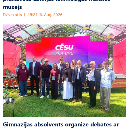
muzejs
Dzīves stils
19:21, 6. Aug, 2026
Ģimnāzijas absolvents organizē debates ar