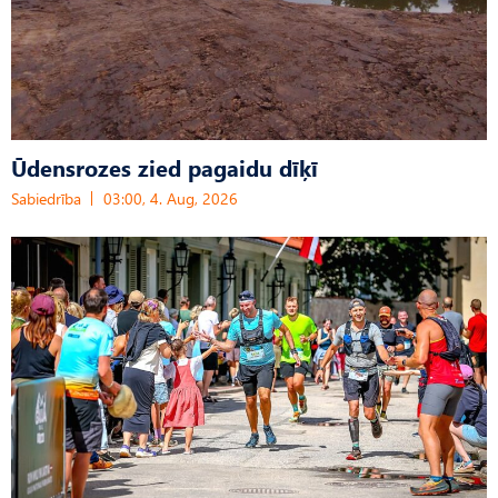
Ūdensrozes zied pagaidu dīķī
Sabiedrība
03:00, 4. Aug, 2026