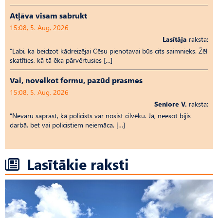
Atļāva visam sabrukt
15:08, 5. Aug, 2026
Lasītāja
raksta:
“Labi, ka beidzot kādreizējai Cēsu pienotavai būs cits saimnieks. Žēl
skatīties, kā tā ēka pārvērtusies […]
Vai, novelkot formu, pazūd prasmes
15:08, 5. Aug, 2026
Seniore V.
raksta:
“Nevaru saprast, kā policists var nosist cilvēku. Jā, neesot bijis
darbā, bet vai policistiem neiemāca, […]
Lasītākie raksti