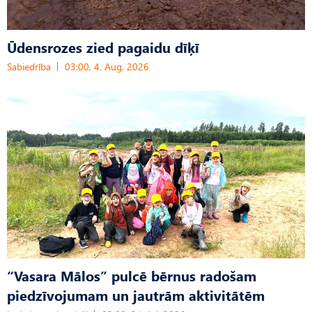
Ūdensrozes zied pagaidu dīķī
Sabiedrība
03:00, 4. Aug, 2026
“Vasara Mālos” pulcē bērnus radošam
piedzīvojumam un jautrām aktivitātēm