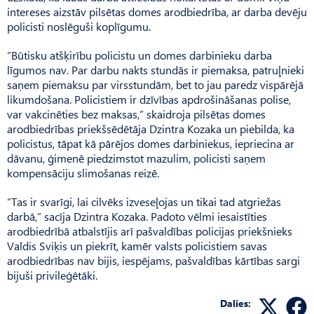
intereses aizstāv pilsētas domes arodbiedrība, ar darba devēju
policisti noslēguši koplīgumu.
“Būtisku atšķirību policistu un domes darbinieku darba
līgumos nav. Par darbu nakts stundās ir piemaksa, patruļnieki
saņem piemaksu par virsstundām, bet to jau paredz vispārējā
likumdošana. Policistiem ir dzīvības apdrošināšanas polise,
var vakcinēties bez maksas,” skaidroja pilsētas domes
arodbiedrības priekšsēdētāja Dzintra Kozaka un piebilda, ka
policistus, tāpat kā pārējos domes darbiniekus, iepriecina ar
dāvanu, ģimenē piedzimstot mazulim, policisti saņem
kompensāciju slimošanas reizē.
“Tas ir svarīgi, lai cilvēks izveseļojas un tikai tad atgriežas
darbā,” sacīja Dzintra Kozaka. Padoto vēlmi iesaistīties
arodbiedrībā atbalstījis arī pašvaldības policijas priekšnieks
Valdis Sviķis un piekrīt, kamēr valsts policistiem savas
arodbiedrības nav bijis, iespējams, pašvaldības kārtības sargi
bijuši privileģētāki.
Dalies: