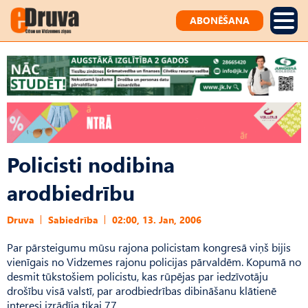
ABONĒŠANA
Policisti nodibina
arodbiedrību
Druva
Sabiedrība
02:00, 13. Jan, 2006
Par pārsteigumu mūsu rajona policistam kongresā viņš bijis
vienīgais no Vidzemes rajonu policijas pārvaldēm. Kopumā no
desmit tūkstošiem policistu, kas rūpējas par iedzīvotāju
drošību visā valstī, par arodbiedrības dibināšanu klātienē
interesi izrādīja tikai 77.