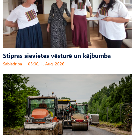
Stipras sievietes vēsturē un kājbumba
Sabiedrība
03:00, 1. Aug, 2026