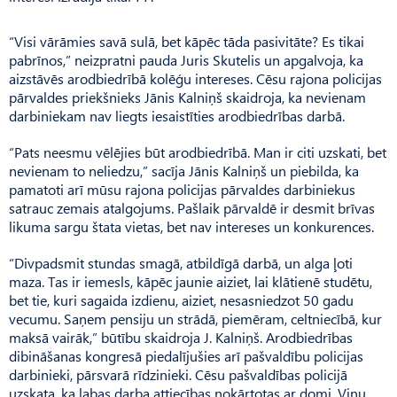
“Visi vārāmies savā sulā, bet kāpēc tāda pasivitāte? Es tikai
pabrīnos,” neizpratni pauda Juris Skutelis un apgalvoja, ka
aizstāvēs arodbiedrībā kolēģu intereses. Cēsu rajona policijas
pārvaldes priekšnieks Jānis Kalniņš skaidroja, ka nevienam
darbiniekam nav liegts iesaistīties arodbiedrības darbā.
“Pats neesmu vēlējies būt arodbiedrībā. Man ir citi uzskati, bet
nevienam to neliedzu,” sacīja Jānis Kalniņš un piebilda, ka
pamatoti arī mūsu rajona policijas pārvaldes darbiniekus
satrauc zemais atalgojums. Pašlaik pārvaldē ir desmit brīvas
likuma sargu štata vietas, bet nav intereses un konkurences.
“Divpadsmit stundas smagā, atbildīgā darbā, un alga ļoti
maza. Tas ir iemesls, kāpēc jaunie aiziet, lai klātienē studētu,
bet tie, kuri sagaida izdienu, aiziet, nesasniedzot 50 gadu
vecumu. Saņem pensiju un strādā, piemēram, celtniecībā, kur
maksā vairāk,” būtību skaidroja J. Kalniņš. Arodbiedrības
dibināšanas kongresā piedalījušies arī pašvaldību policijas
darbinieki, pārsvarā rīdzinieki. Cēsu pašvaldības policijā
uzskata, ka labas darba attiecības nokārtotas ar domi. Viņu