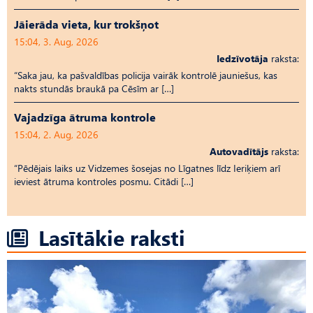
Jāierāda vieta, kur trokšņot
15:04, 3. Aug, 2026
Iedzīvotāja
raksta:
“Saka jau, ka pašvaldības policija vairāk kontrolē jauniešus, kas
nakts stundās braukā pa Cēsīm ar […]
Vajadzīga ātruma kontrole
15:04, 2. Aug, 2026
Autovadītājs
raksta:
“Pēdējais laiks uz Vid­ze­mes šosejas no Līgatnes līdz Ieriķiem arī
ieviest ātruma kontroles posmu. Citādi […]
Lasītākie raksti