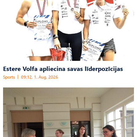
Estere Volfa apliecina savas līderpozīcijas
Sports
09:12, 1. Aug, 2026