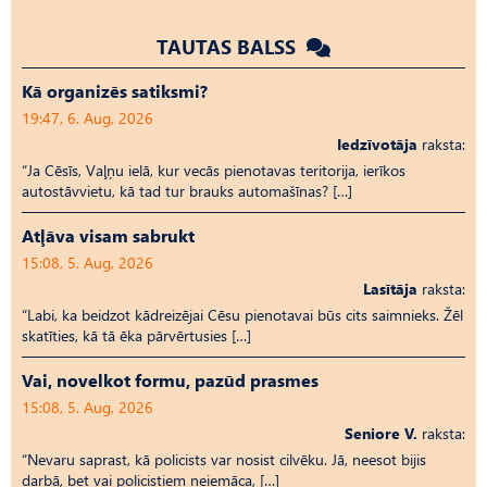
TAUTAS BALSS
Kā organizēs satiksmi?
19:47, 6. Aug, 2026
Iedzīvotāja
raksta:
“Ja Cēsīs, Vaļņu ielā, kur vecās pienotavas teritorija, ierīkos
autostāvvietu, kā tad tur brauks automašīnas? […]
Atļāva visam sabrukt
15:08, 5. Aug, 2026
Lasītāja
raksta:
“Labi, ka beidzot kādreizējai Cēsu pienotavai būs cits saimnieks. Žēl
skatīties, kā tā ēka pārvērtusies […]
Vai, novelkot formu, pazūd prasmes
15:08, 5. Aug, 2026
Seniore V.
raksta:
“Nevaru saprast, kā policists var nosist cilvēku. Jā, neesot bijis
darbā, bet vai policistiem neiemāca, […]