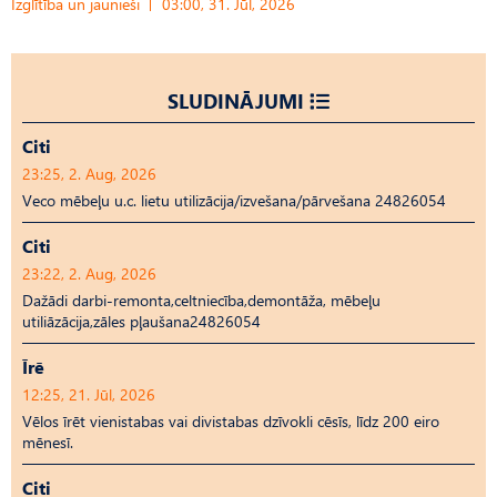
Izglītība un jaunieši
03:00, 31. Jūl, 2026
SLUDINĀJUMI
Citi
23:25, 2. Aug, 2026
Veco mēbeļu u.c. lietu utilizācija/izvešana/pārvešana 24826054
Citi
23:22, 2. Aug, 2026
Dažādi darbi-remonta,celtniecība,demontāža, mēbeļu
utiliāzācija,zāles pļaušana24826054
Īrē
12:25, 21. Jūl, 2026
Vēlos īrēt vienistabas vai divistabas dzīvokli cēsīs, līdz 200 eiro
mēnesī.
Citi