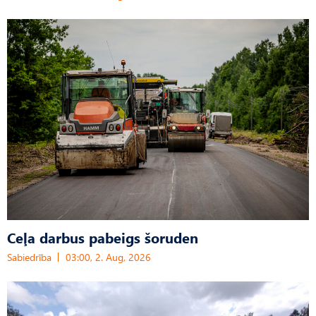
Ceļa darbus pabeigs šoruden
Sabiedrība
03:00, 2. Aug, 2026