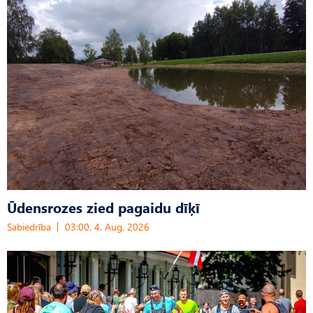
Ūdensrozes zied pagaidu dīķī
Sabiedrība
03:00, 4. Aug, 2026