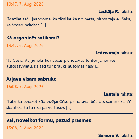
19:47, 7. Aug, 2026
Lasītāja R.
raksta:
“Mazliet taču jāapdomā, kā tiksi laukā no meža, pirms tajā ej. Saka,
ka šogad palīdzēt […]
Kā organizēs satiksmi?
19:47, 6. Aug, 2026
Iedzīvotāja
raksta:
“Ja Cēsīs, Vaļņu ielā, kur vecās pienotavas teritorija, ierīkos
autostāvvietu, kā tad tur brauks automašīnas? […]
Atļāva visam sabrukt
15:08, 5. Aug, 2026
Lasītāja
raksta:
“Labi, ka beidzot kādreizējai Cēsu pienotavai būs cits saimnieks. Žēl
skatīties, kā tā ēka pārvērtusies […]
Vai, novelkot formu, pazūd prasmes
15:08, 5. Aug, 2026
Seniore V.
raksta: