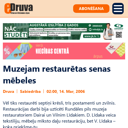
ABONĒŠANA
Muzejam restaurētas senas
mēbeles
Druva
Sabiedrība
02:00, 14. Mar, 2006
Vēl tiks restaurēti septiņi krēsli, trīs postamenti un zvilnis.
Restaurācijas darbi bija uzticēti Rundāles pils muzeja
restauratoriem Dairai un Vilnim Līdakiem. D. Līdaka veica
tekstiliju, mēbeļu mīksto daļu restaurāciju, bet V. Līdaka –
koka priekšme-tu.