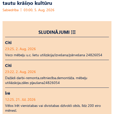
tautu krāšņo kultūru
Sabiedrība
03:00, 5. Aug, 2026
SLUDINĀJUMI
Citi
23:25, 2. Aug, 2026
Veco mēbeļu u.c. lietu utilizācija/izvešana/pārvešana 24826054
Citi
23:22, 2. Aug, 2026
Dažādi darbi-remonta,celtniecība,demontāža, mēbeļu
utiliāzācija,zāles pļaušana24826054
Īrē
12:25, 21. Jūl, 2026
Vēlos īrēt vienistabas vai divistabas dzīvokli cēsīs, līdz 200 eiro
mēnesī.