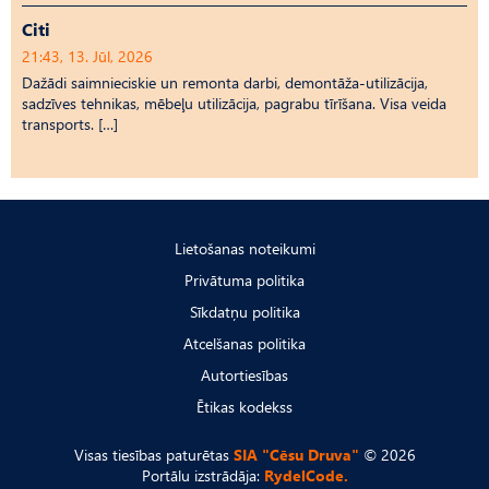
Citi
21:43, 13. Jūl, 2026
Dažādi saimnieciskie un remonta darbi, demontāža-utilizācija,
sadzīves tehnikas, mēbeļu utilizācija, pagrabu tīrīšana. Visa veida
transports. […]
Lietošanas noteikumi
Privātuma politika
Sīkdatņu politika
Atcelšanas politika
Autortiesības
Ētikas kodekss
Visas tiesības paturētas
SIA "Cēsu Druva"
© 2026
Portālu izstrādāja:
RydelCode.