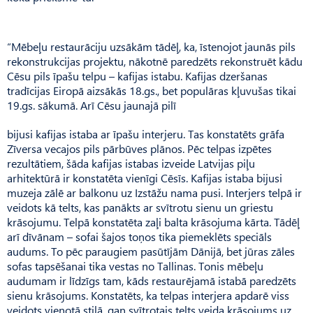
“Mēbeļu restaurāciju uzsākām tādēļ, ka, īstenojot jaunās pils
rekonstrukcijas projektu, nākotnē paredzēts rekonstruēt kādu
Cēsu pils īpašu telpu – kafijas istabu. Kafijas dzeršanas
tradīcijas Eiropā aizsākās 18.gs., bet populāras kļuvušas tikai
19.gs. sākumā. Arī Cēsu jaunajā pilī
bijusi kafijas istaba ar īpašu interjeru. Tas konstatēts grāfa
Zīversa vecajos pils pārbūves plānos. Pēc telpas izpētes
rezultātiem, šāda kafijas istabas izveide Latvijas piļu
arhitektūrā ir konstatēta vienīgi Cēsīs. Kafijas istaba bijusi
muzeja zālē ar balkonu uz Izstāžu nama pusi. Interjers telpā ir
veidots kā telts, kas panākts ar svītrotu sienu un griestu
krāsojumu. Telpā konstatēta zaļi balta krāsojuma kārta. Tādēļ
arī dīvānam – sofai šajos toņos tika piemeklēts speciāls
audums. To pēc paraugiem pasūtījām Dānijā, bet jūras zāles
sofas tapsēšanai tika vestas no Tallinas. Tonis mēbeļu
audumam ir līdzīgs tam, kāds restaurējamā istabā paredzēts
sienu krāsojums. Konstatēts, ka telpas interjera apdarē viss
veidots vienotā stilā, gan svītrotais telts veida krāsojums uz