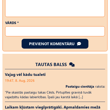
VĀRDS *
PIEVIENOT KOMENTĀRU
TAUTAS BALSS
Vajag vēl kādu tualeti
19:47, 8. Aug, 2026
Pastaigu cienītāja
raksta:
“Pie skaistās pastaigu takas Cēsīs, Pirtupītes graviņā tuvāk
vajadzētu kādas labierīcības. Īpaši jau karstā laikā […]
Laikam kļūstam vieglprātīgāki. Apmaldamies mežā