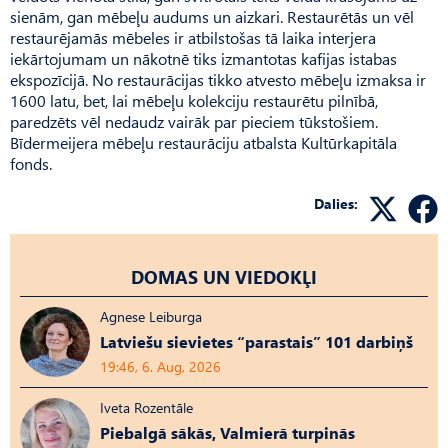
sienām, gan mēbeļu audums un aizkari. Restaurētās un vēl
restaurējamās mēbeles ir atbilstošas tā laika interjera
iekārtojumam un nākotnē tiks izmantotas kafijas istabas
ekspozīcijā. No restaurācijas tikko atvesto mēbeļu izmaksa ir
1600 latu, bet, lai mēbeļu kolekciju restaurētu pilnībā,
paredzēts vēl nedaudz vairāk par pieciem tūkstošiem.
Bīdermeijera mēbeļu restaurāciju atbalsta Kultūrkapitāla
fonds.
Dalies:
DOMAS UN VIEDOKĻI
Agnese Leiburga
Latviešu sievietes “parastais” 101 darbiņš
19:46, 6. Aug, 2026
Iveta Rozentāle
Piebalgā sākās, Valmierā turpinās