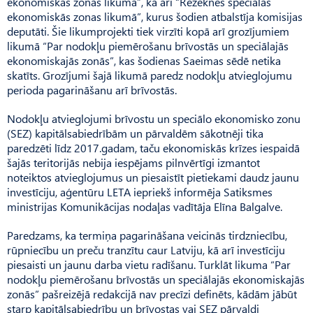
ekonomiskās zonas likumā”, kā arī “Rēzeknes speciālās
ekonomiskās zonas likumā”, kurus šodien atbalstīja komisijas
deputāti. Šie likumprojekti tiek virzīti kopā arī grozījumiem
likumā “Par nodokļu piemērošanu brīvostās un speciālajās
ekonomiskajās zonās”, kas šodienas Saeimas sēdē netika
skatīts. Grozījumi šajā likumā paredz nodokļu atvieglojumu
perioda pagarināšanu arī brīvostās.
Nodokļu atvieglojumi brīvostu un speciālo ekonomisko zonu
(SEZ) kapitālsabiedrībām un pārvaldēm sākotnēji tika
paredzēti līdz 2017.gadam, taču ekonomiskās krīzes iespaidā
šajās teritorijās nebija iespējams pilnvērtīgi izmantot
noteiktos atvieglojumus un piesaistīt pietiekami daudz jaunu
investīciju, aģentūru LETA iepriekš informēja Satiksmes
ministrijas Komunikācijas nodaļas vadītāja Elīna Balgalve.
Paredzams, ka termiņa pagarināšana veicinās tirdzniecību,
rūpniecību un preču tranzītu caur Latviju, kā arī investīciju
piesaisti un jaunu darba vietu radīšanu. Turklāt likuma “Par
nodokļu piemērošanu brīvostās un speciālajās ekonomiskajās
zonās” pašreizējā redakcijā nav precīzi definēts, kādām jābūt
starp kapitālsabiedrību un brīvostas vai SEZ pārvaldi