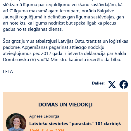
slēdzamā līguma par ieguldījumu veikšanu sastāvdaļām, kā
arī šī līguma maksimālajam termiņam, norāda Balgalve.
Jaunajā regulējumā ir definētas gan līguma sastāvdaļas, gan
arī noteikts, ka līgums nedrīkst būt spēkā ilgāk kā piecus
gadus no tā slēgšanas dienas.
Šos grozījumus atbalstījusi Latvijas Ostu, tranzīta un loģistikas
padome. Apņemšanās pagarināt attiecīgo nodokļu
atvieglojumus pēc 2017.gada ir ietverta deklarācijā par Valda
Dombrovska (V) vadītā Ministru kabineta iecerēto darbību.
LETA
Dalies:
DOMAS UN VIEDOKĻI
Agnese Leiburga
Latviešu sievietes “parastais” 101 darbiņš
19:46, 6. Aug, 2026