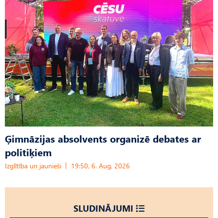
Ģimnāzijas absolvents organizē debates ar
politiķiem
Izglītība un jaunieši
19:50, 6. Aug, 2026
SLUDINĀJUMI