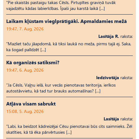
“Pie skaistās pastaigu takas Cēsīs, Pirtupītes graviņā tuvāk
vajadzētu kādas labierīcības. Īpaši jau karstā laikā […]
Laikam kļūstam vieglprātīgāki. Apmaldamies mežā
19:47, 7. Aug, 2026
Lasītāja R.
raksta:
“Mazliet taču jāapdomā, kā tiksi laukā no meža, pirms tajā ej. Saka,
ka šogad palīdzēt […]
Kā organizēs satiksmi?
19:47, 6. Aug, 2026
Iedzīvotāja
raksta:
“Ja Cēsīs, Vaļņu ielā, kur vecās pienotavas teritorija, ierīkos
autostāvvietu, kā tad tur brauks automašīnas? […]
Atļāva visam sabrukt
15:08, 5. Aug, 2026
Lasītāja
raksta:
“Labi, ka beidzot kādreizējai Cēsu pienotavai būs cits saimnieks. Žēl
skatīties, kā tā ēka pārvērtusies […]