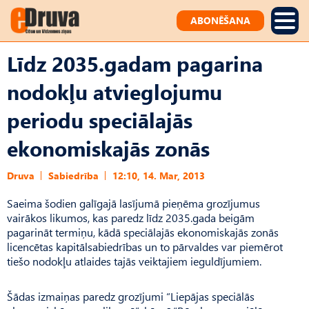
ABONĒŠANA
Līdz 2035.gadam pagarina
nodokļu atvieglojumu
periodu speciālajās
ekonomiskajās zonās
Druva
Sabiedrība
12:10, 14. Mar, 2013
Saeima šodien galīgajā lasījumā pieņēma grozījumus
vairākos likumos, kas paredz līdz 2035.gada beigām
pagarināt termiņu, kādā speciālajās ekonomiskajās zonās
licencētas kapitālsabiedrības un to pārvaldes var piemērot
tiešo nodokļu atlaides tajās veiktajiem ieguldījumiem.
Šādas izmaiņas paredz grozījumi “Liepājas speciālās