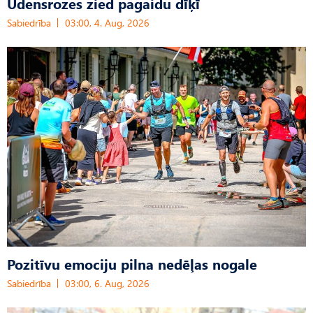
Ūdensrozes zied pagaidu dīķī
Sabiedrība
03:00, 4. Aug, 2026
Pozitīvu emociju pilna nedēļas nogale
Sabiedrība
03:00, 6. Aug, 2026