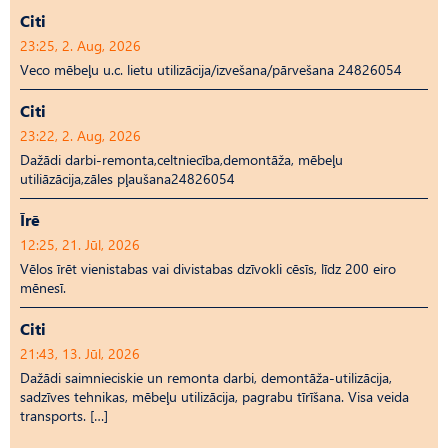
Citi
23:25, 2. Aug, 2026
Veco mēbeļu u.c. lietu utilizācija/izvešana/pārvešana 24826054
Citi
23:22, 2. Aug, 2026
Dažādi darbi-remonta,celtniecība,demontāža, mēbeļu
utiliāzācija,zāles pļaušana24826054
Īrē
12:25, 21. Jūl, 2026
Vēlos īrēt vienistabas vai divistabas dzīvokli cēsīs, līdz 200 eiro
mēnesī.
Citi
21:43, 13. Jūl, 2026
Dažādi saimnieciskie un remonta darbi, demontāža-utilizācija,
sadzīves tehnikas, mēbeļu utilizācija, pagrabu tīrīšana. Visa veida
transports. […]