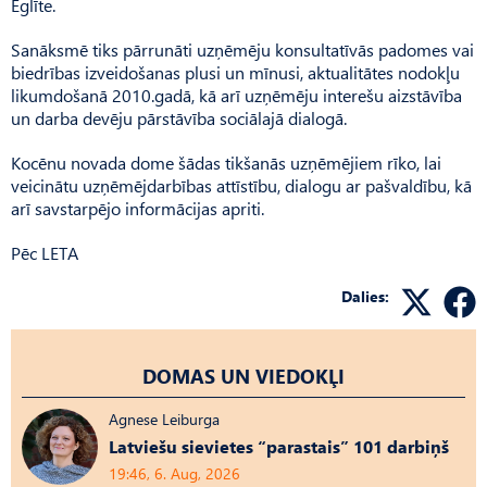
Eglīte.
Sanāksmē tiks pārrunāti uzņēmēju konsultatīvās padomes vai
biedrības izveidošanas plusi un mīnusi, aktualitātes nodokļu
likumdošanā 2010.gadā, kā arī uzņēmēju interešu aizstāvība
un darba devēju pārstāvība sociālajā dialogā.
Kocēnu novada dome šādas tikšanās uzņēmējiem rīko, lai
veicinātu uzņēmējdarbības attīstību, dialogu ar pašvaldību, kā
arī savstarpējo informācijas apriti.
Pēc LETA
Dalies:
DOMAS UN VIEDOKĻI
Agnese Leiburga
Latviešu sievietes “parastais” 101 darbiņš
19:46, 6. Aug, 2026