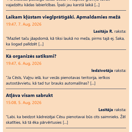
vajadzētu kādas labierīcības. Īpaši jau karstā laikā […]
Laikam kļūstam vieglprātīgāki. Apmaldamies mežā
19:47, 7. Aug, 2026
Lasītāja R.
raksta:
“Mazliet taču jāapdomā, kā tiksi laukā no meža, pirms tajā ej. Saka,
ka šogad palīdzēt […]
Kā organizēs satiksmi?
19:47, 6. Aug, 2026
Iedzīvotāja
raksta:
“Ja Cēsīs, Vaļņu ielā, kur vecās pienotavas teritorija, ierīkos
autostāvvietu, kā tad tur brauks automašīnas? […]
Atļāva visam sabrukt
15:08, 5. Aug, 2026
Lasītāja
raksta:
“Labi, ka beidzot kādreizējai Cēsu pienotavai būs cits saimnieks. Žēl
skatīties, kā tā ēka pārvērtusies […]