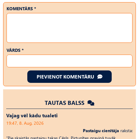
KOMENTĀRS *
VĀRDS *
PIEVIENOT KOMENTĀRU
TAUTAS BALSS
Vajag vēl kādu tualeti
19:47, 8. Aug, 2026
Pastaigu cienītāja
raksta:
“Pie skaistās pastaigu takas Cēsīs, Pirtupītes graviņā tuvāk