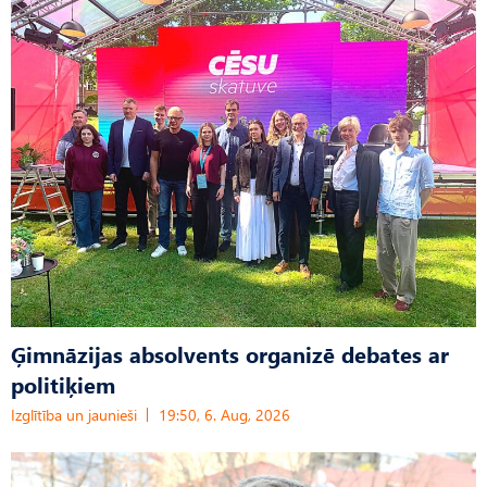
Ģimnāzijas absolvents organizē debates ar
politiķiem
Izglītība un jaunieši
19:50, 6. Aug, 2026