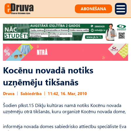
ABONĒŠANA
Kocēnu novadā notiks
uzņēmēju tikšanās
Druva
Sabiedrība
11:42, 16. Mar, 2010
Šodien plkst.15 Dikļu kultūras namā notiks Kocēnu novada
uzņēmēju otrā tikšanās, kuru organizē Kocēnu novada dome,
informēja novada domes sabiedrisko attiecību speciāliste Eva