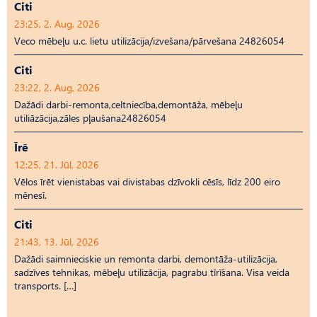
Citi
23:25, 2. Aug, 2026
Veco mēbeļu u.c. lietu utilizācija/izvešana/pārvešana 24826054
Citi
23:22, 2. Aug, 2026
Dažādi darbi-remonta,celtniecība,demontāža, mēbeļu
utiliāzācija,zāles pļaušana24826054
Īrē
12:25, 21. Jūl, 2026
Vēlos īrēt vienistabas vai divistabas dzīvokli cēsīs, līdz 200 eiro
mēnesī.
Citi
21:43, 13. Jūl, 2026
Dažādi saimnieciskie un remonta darbi, demontāža-utilizācija,
sadzīves tehnikas, mēbeļu utilizācija, pagrabu tīrīšana. Visa veida
transports. […]