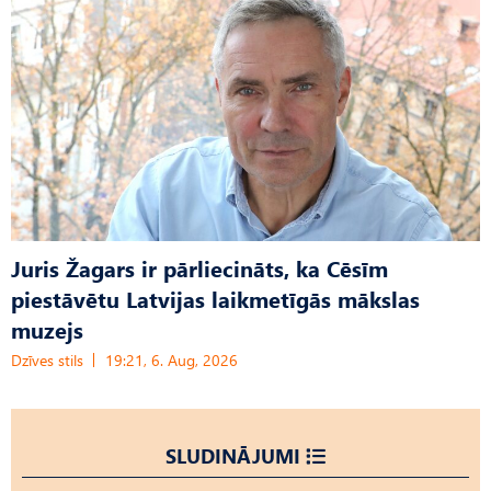
Juris Žagars ir pārliecināts, ka Cēsīm
piestāvētu Latvijas laikmetīgās mākslas
muzejs
Dzīves stils
19:21, 6. Aug, 2026
SLUDINĀJUMI