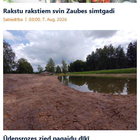
Rakstu rakstiem svin Zaubes simtgadi
Sabiedrība
03:00, 7. Aug, 2026
Ūdensrozes zied pagaidu dīķī