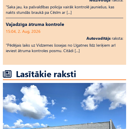
“Saka jau, ka pašvaldības policija vairāk kontrolē jauniešus, kas
nakts stundās braukā pa Cēsīm ar […]
Vajadzīga ātruma kontrole
15:04, 2. Aug, 2026
Autovadītājs
raksta:
“Pēdējais laiks uz Vid­ze­mes šosejas no Līgatnes līdz Ieriķiem arī
ieviest ātruma kontroles posmu. Citādi […]
Lasītākie raksti