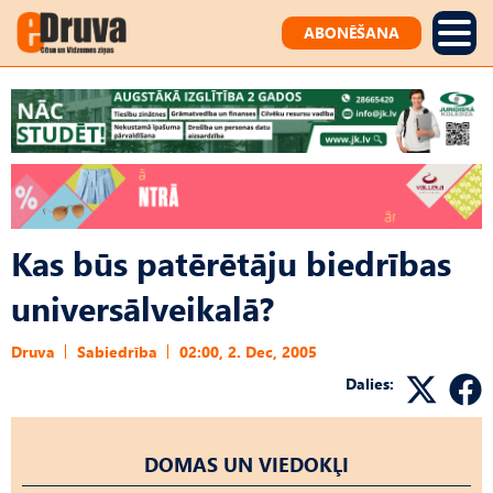
ABONĒŠANA
Kas būs patērētāju biedrības
universālveikalā?
Druva
Sabiedrība
02:00, 2. Dec, 2005
Dalies:
DOMAS UN VIEDOKĻI