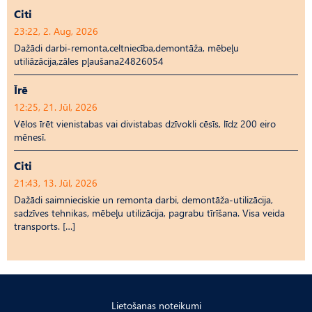
Citi
23:22, 2. Aug, 2026
Dažādi darbi-remonta,celtniecība,demontāža, mēbeļu
utiliāzācija,zāles pļaušana24826054
Īrē
12:25, 21. Jūl, 2026
Vēlos īrēt vienistabas vai divistabas dzīvokli cēsīs, līdz 200 eiro
mēnesī.
Citi
21:43, 13. Jūl, 2026
Dažādi saimnieciskie un remonta darbi, demontāža-utilizācija,
sadzīves tehnikas, mēbeļu utilizācija, pagrabu tīrīšana. Visa veida
transports. […]
Lietošanas noteikumi