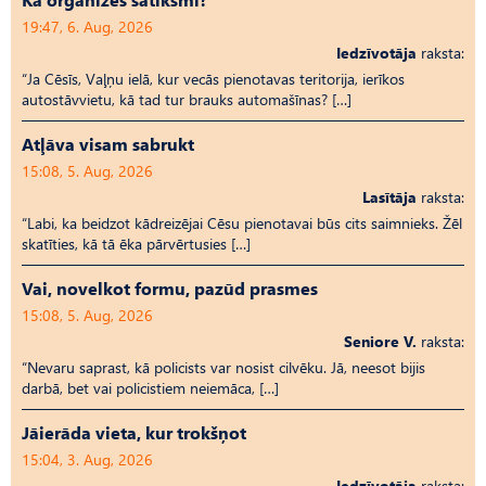
19:47, 6. Aug, 2026
Iedzīvotāja
raksta:
“Ja Cēsīs, Vaļņu ielā, kur vecās pienotavas teritorija, ierīkos
autostāvvietu, kā tad tur brauks automašīnas? […]
Atļāva visam sabrukt
15:08, 5. Aug, 2026
Lasītāja
raksta:
“Labi, ka beidzot kādreizējai Cēsu pienotavai būs cits saimnieks. Žēl
skatīties, kā tā ēka pārvērtusies […]
Vai, novelkot formu, pazūd prasmes
15:08, 5. Aug, 2026
Seniore V.
raksta:
“Nevaru saprast, kā policists var nosist cilvēku. Jā, neesot bijis
darbā, bet vai policistiem neiemāca, […]
Jāierāda vieta, kur trokšņot
15:04, 3. Aug, 2026
Iedzīvotāja
raksta: