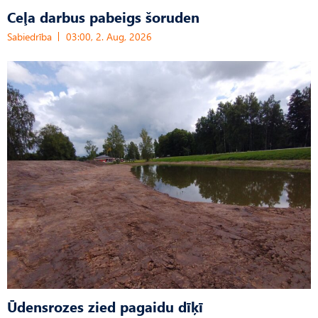
Ceļa darbus pabeigs šoruden
Sabiedrība
03:00, 2. Aug, 2026
Ūdensrozes zied pagaidu dīķī