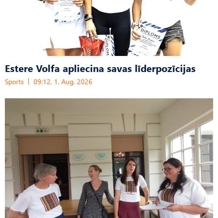
Estere Volfa apliecina savas līderpozīcijas
Sports
09:12, 1. Aug, 2026