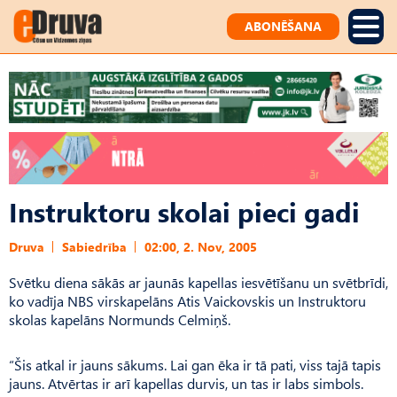
ABONĒŠANA
Instruktoru skolai pieci gadi
Druva
Sabiedrība
02:00, 2. Nov, 2005
Svētku diena sākās ar jaunās kapellas iesvētīšanu un svētbrīdi,
ko vadīja NBS virskapelāns Atis Vaickovskis un Instruktoru
skolas kapelāns Normunds Celmiņš.
“Šis atkal ir jauns sākums. Lai gan ēka ir tā pati, viss tajā tapis
jauns. Atvērtas ir arī kapellas durvis, un tas ir labs simbols.