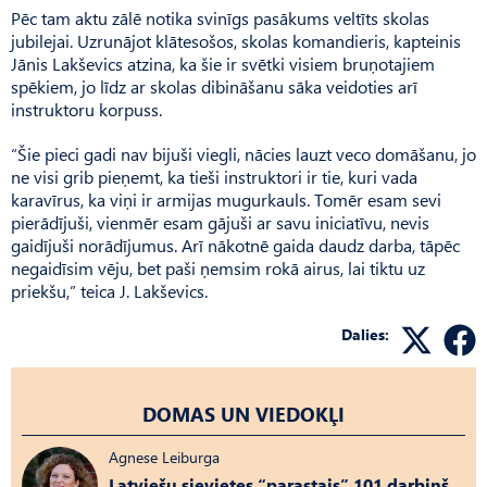
Pēc tam aktu zālē notika svinīgs pasākums veltīts skolas
jubilejai. Uzrunājot klātesošos, skolas komandieris, kapteinis
Jānis Lakševics atzina, ka šie ir svētki visiem bruņotajiem
spēkiem, jo līdz ar skolas dibināšanu sāka veidoties arī
instruktoru korpuss.
“Šie pieci gadi nav bijuši viegli, nācies lauzt veco domāšanu, jo
ne visi grib pieņemt, ka tieši instruktori ir tie, kuri vada
karavīrus, ka viņi ir armijas mugurkauls. Tomēr esam sevi
pierādījuši, vienmēr esam gājuši ar savu iniciatīvu, nevis
gaidījuši norādījumus. Arī nākotnē gaida daudz darba, tāpēc
negaidīsim vēju, bet paši ņemsim rokā airus, lai tiktu uz
priekšu,” teica J. Lakševics.
Dalies:
DOMAS UN VIEDOKĻI
Agnese Leiburga
Latviešu sievietes “parastais” 101 darbiņš