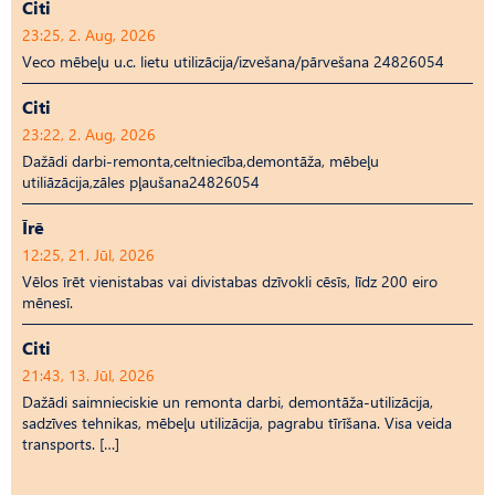
Citi
23:25, 2. Aug, 2026
Veco mēbeļu u.c. lietu utilizācija/izvešana/pārvešana 24826054
Citi
23:22, 2. Aug, 2026
Dažādi darbi-remonta,celtniecība,demontāža, mēbeļu
utiliāzācija,zāles pļaušana24826054
Īrē
12:25, 21. Jūl, 2026
Vēlos īrēt vienistabas vai divistabas dzīvokli cēsīs, līdz 200 eiro
mēnesī.
Citi
21:43, 13. Jūl, 2026
Dažādi saimnieciskie un remonta darbi, demontāža-utilizācija,
sadzīves tehnikas, mēbeļu utilizācija, pagrabu tīrīšana. Visa veida
transports. […]