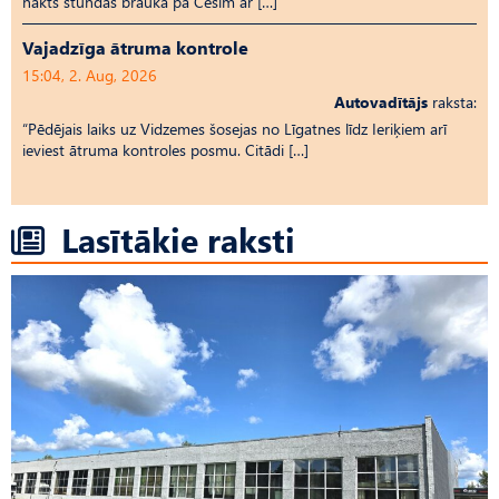
nakts stundās braukā pa Cēsīm ar […]
Vajadzīga ātruma kontrole
15:04, 2. Aug, 2026
Autovadītājs
raksta:
“Pēdējais laiks uz Vid­ze­mes šosejas no Līgatnes līdz Ieriķiem arī
ieviest ātruma kontroles posmu. Citādi […]
Lasītākie raksti