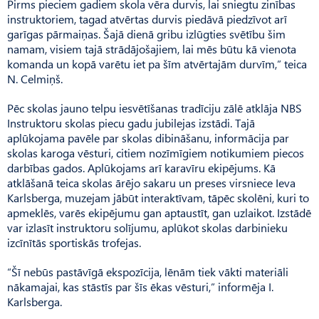
Pirms pieciem gadiem skola vēra durvis, lai sniegtu zinības
instruktoriem, tagad atvērtas durvis piedāvā piedzīvot arī
garīgas pārmaiņas. Šajā dienā gribu izlūgties svētību šim
namam, visiem tajā strādājošajiem, lai mēs būtu kā vienota
komanda un kopā varētu iet pa šīm atvērtajām durvīm,” teica
N. Celmiņš.
Pēc skolas jauno telpu iesvētīšanas tradīciju zālē atklāja NBS
Instruktoru skolas piecu gadu jubilejas izstādi. Tajā
aplūkojama pavēle par skolas dibināšanu, informācija par
skolas karoga vēsturi, citiem nozīmīgiem notikumiem piecos
darbības gados. Aplūkojams arī karavīru ekipējums. Kā
atklāšanā teica skolas ārējo sakaru un preses virsniece Ieva
Karlsberga, muzejam jābūt interaktīvam, tāpēc skolēni, kuri to
apmeklēs, varēs ekipējumu gan aptaustīt, gan uzlaikot. Izstādē
var izlasīt instruktoru solījumu, aplūkot skolas darbinieku
izcīnītās sportiskās trofejas.
“Šī nebūs pastāvīgā ekspozīcija, lēnām tiek vākti materiāli
nākamajai, kas stāstīs par šīs ēkas vēsturi,” informēja I.
Karlsberga.