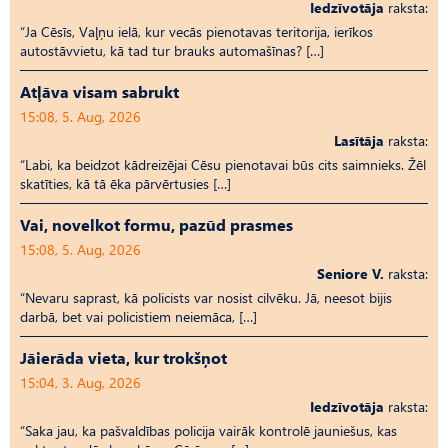
Iedzīvotāja
raksta:
“Ja Cēsīs, Vaļņu ielā, kur vecās pienotavas teritorija, ierīkos
autostāvvietu, kā tad tur brauks automašīnas? […]
Atļāva visam sabrukt
15:08, 5. Aug, 2026
Lasītāja
raksta:
“Labi, ka beidzot kādreizējai Cēsu pienotavai būs cits saimnieks. Žēl
skatīties, kā tā ēka pārvērtusies […]
Vai, novelkot formu, pazūd prasmes
15:08, 5. Aug, 2026
Seniore V.
raksta:
“Nevaru saprast, kā policists var nosist cilvēku. Jā, neesot bijis
darbā, bet vai policistiem neiemāca, […]
Jāierāda vieta, kur trokšņot
15:04, 3. Aug, 2026
Iedzīvotāja
raksta:
“Saka jau, ka pašvaldības policija vairāk kontrolē jauniešus, kas