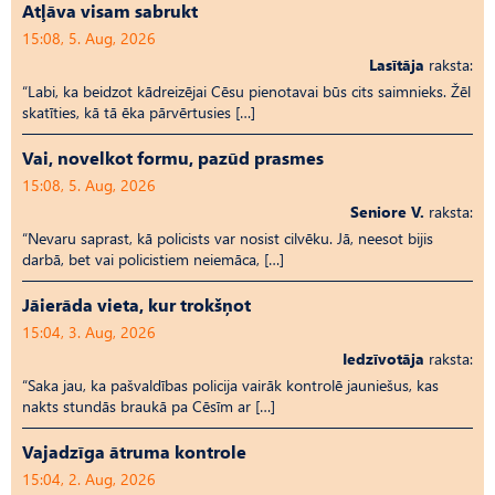
Atļāva visam sabrukt
15:08, 5. Aug, 2026
Lasītāja
raksta:
“Labi, ka beidzot kādreizējai Cēsu pienotavai būs cits saimnieks. Žēl
skatīties, kā tā ēka pārvērtusies […]
Vai, novelkot formu, pazūd prasmes
15:08, 5. Aug, 2026
Seniore V.
raksta:
“Nevaru saprast, kā policists var nosist cilvēku. Jā, neesot bijis
darbā, bet vai policistiem neiemāca, […]
Jāierāda vieta, kur trokšņot
15:04, 3. Aug, 2026
Iedzīvotāja
raksta:
“Saka jau, ka pašvaldības policija vairāk kontrolē jauniešus, kas
nakts stundās braukā pa Cēsīm ar […]
Vajadzīga ātruma kontrole
15:04, 2. Aug, 2026