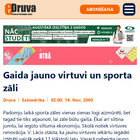
ABONĒŠANA
Gaida jauno virtuvi un sporta
zāli
Druva
Sabiedrība
02:00, 14. Nov, 2005
Padomju laikā sporta zāles vienas sienas logi aizmūrēti, bet
tagad tie tiks atjaunoti, lai zāle būtu gaiša. Ēkai arī siltina
jumtu, lai iegūtu siltuma ekonomiju. Skolā notiek virtuves
renovācija. V. Lācis stāsta, ka jaunu virtuves iekārtu iegādei
iztērēti vairāk nekā 11 tūkstoši latu. Vasarā pabeigta jauno