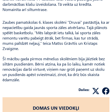
darbmācības klašu izveidošana. Tā veikta uz kredīta.
Nomainīta arī siltumtrase.
Zaubes pamatskolas 6. klases skolēni “Druvai” pastāstīja, ka ar
nepacietību gaida jaunās sporta zāles atvēršanu. Tajā plānots
spēlēt basketbolu. “Mēs labprāt ietu talkā, lai sporta zāles
remontu varētu pabeigt ātrāk, bet firmas, kas tur strādā,
mums palīdzēt neļauj,” teica Matīss Grāvītis un Kristaps
Zvaigzne.
Šī mācību gada pirmos mēnešus skolēniem bija jāiztiek bez
siltām pusdienām. Bērni atzina, ka pa šo laiku, kamēr notiek
renovācijas darbi virtuvē, viņiem nav grūti paņemt uz skolu
un pusdienās apēst sviestmaizi, zinot, ka drīz būs skaista
ēdamzāle.
Dalies:
DOMAS UN VIEDOKĻI