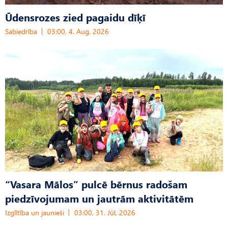
Ūdensrozes zied pagaidu dīķī
Sabiedrība
03:00, 4. Aug, 2026
“Vasara Mālos” pulcē bērnus radošam
piedzīvojumam un jautrām aktivitātēm
Izglītība un jaunieši
03:00, 31. Jūl, 2026