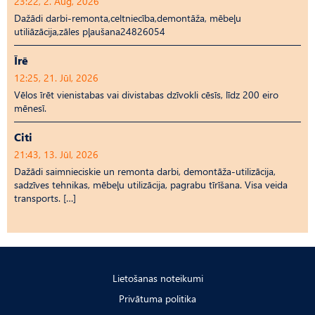
23:22, 2. Aug, 2026
Dažādi darbi-remonta,celtniecība,demontāža, mēbeļu
utiliāzācija,zāles pļaušana24826054
Īrē
12:25, 21. Jūl, 2026
Vēlos īrēt vienistabas vai divistabas dzīvokli cēsīs, līdz 200 eiro
mēnesī.
Citi
21:43, 13. Jūl, 2026
Dažādi saimnieciskie un remonta darbi, demontāža-utilizācija,
sadzīves tehnikas, mēbeļu utilizācija, pagrabu tīrīšana. Visa veida
transports. […]
Lietošanas noteikumi
Privātuma politika