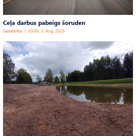
Ceļa darbus pabeigs šoruden
Sabiedrība
03:00, 2. Aug, 2026