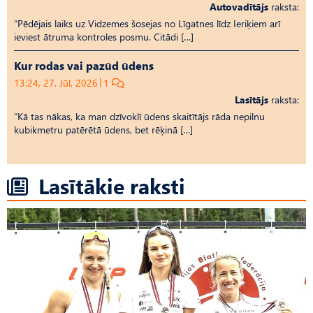
Autovadītājs
raksta:
“Pēdējais laiks uz Vid­ze­mes šosejas no Līgatnes līdz Ieriķiem arī
ieviest ātruma kontroles posmu. Citādi […]
Kur rodas vai pazūd ūdens
13:24, 27. Jūl, 2026
1
Lasītājs
raksta:
“Kā tas nākas, ka man dzīvoklī ūdens skaitītājs rāda nepilnu
kubikmetru patērētā ūdens, bet rēķinā […]
Lasītākie raksti