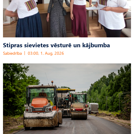
Stipras sievietes vēsturē un kājbumba
Sabiedrība
03:00, 1. Aug, 2026