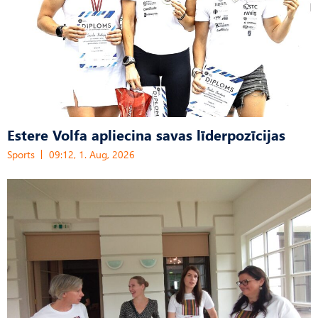
Estere Volfa apliecina savas līderpozīcijas
Sports
09:12, 1. Aug, 2026