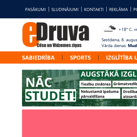
PASĀKUMI
SLUDINĀJUMI
KONTAKTI
REKLĀMA
P
+18° C, vē
Sestdiena, 8. augus
Vārda dienas:
Mudī
SABIEDRĪBA
SPORTS
IZGLĪTĪBA 