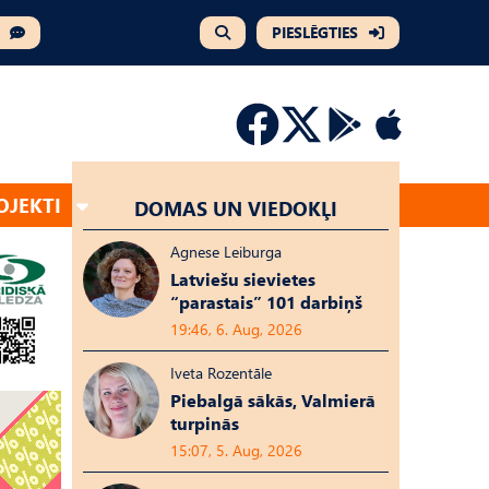
PIESLĒGTIES
OJEKTI
DOMAS UN VIEDOKĻI
Agnese Leiburga
Latviešu sievietes
“parastais” 101 darbiņš
19:46, 6. Aug, 2026
Iveta Rozentāle
Piebalgā sākās, Valmierā
turpinās
15:07, 5. Aug, 2026