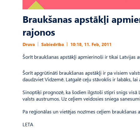
Braukšanas apstākļi apmier
rajonos
Druva
Sabiedrība
10:18, 11. Feb, 2011
Šorīt braukšanas apstākļi apmierinoši ir tikai Latvijas a
Šorīt apgrūtināti braukšanas apstākļi ir pa visiem val
daudzviet Vidzemē. Latgalē ceļu stāvoklis ir labāks, la
Sinoptiķi prognozē, ka šodien ilgstoši stipri snigs vis
valsts austrumos. Uz ceļiem veidosies sniega sanesumi
Pa reģionālas un vietējas nozīmes ceļiem braukšanas aps
LETA