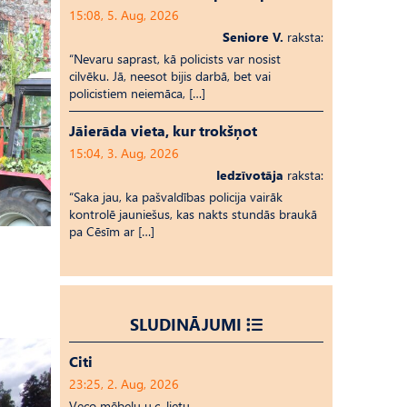
15:08, 5. Aug, 2026
Seniore V.
raksta:
“Nevaru saprast, kā policists var nosist
cilvēku. Jā, neesot bijis darbā, bet vai
policistiem neiemāca, […]
Jāierāda vieta, kur trokšņot
15:04, 3. Aug, 2026
Iedzīvotāja
raksta:
“Saka jau, ka pašvaldības policija vairāk
kontrolē jauniešus, kas nakts stundās braukā
pa Cēsīm ar […]
SLUDINĀJUMI
Citi
23:25, 2. Aug, 2026
Veco mēbeļu u.c. lietu