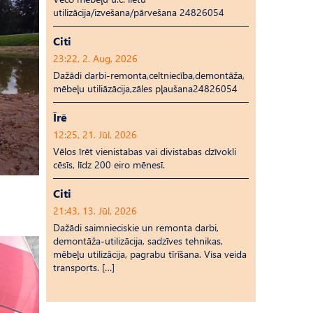
utilizācija/izvešana/pārvešana 24826054
Citi
23:22, 2. Aug, 2026
Dažādi darbi-remonta,celtniecība,demontāža,
mēbeļu utiliāzācija,zāles pļaušana24826054
Īrē
12:25, 21. Jūl, 2026
Vēlos īrēt vienistabas vai divistabas dzīvokli
cēsīs, līdz 200 eiro mēnesī.
Citi
21:43, 13. Jūl, 2026
Dažādi saimnieciskie un remonta darbi,
demontāža-utilizācija, sadzīves tehnikas,
mēbeļu utilizācija, pagrabu tīrīšana. Visa veida
transports. […]