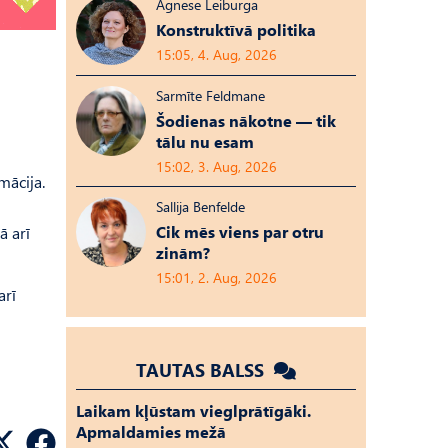
Agnese Leiburga
Konstruktīvā politika
15:05, 4. Aug, 2026
Sarmīte Feldmane
Šodienas nākotne — tik
tālu nu esam
15:02, 3. Aug, 2026
mācija.
Sallija Benfelde
Cik mēs viens par otru
ā arī
zinām?
15:01, 2. Aug, 2026
arī
TAUTAS BALSS
Laikam kļūstam vieglprātīgāki.
Apmaldamies mežā