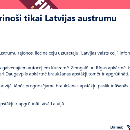
inoši tikai Latvijas austrumu
ustrumu rajonos, liecina ceļu uzturētāju “Latvijas valsts ceļi” infor
sts galvenajiem autoceļiem Kurzemē, Zemgalē un Rīgas apkārtnē, k
i arī Daugavpils apkārtnē braukšanas apstākļi tomēr ir apgrūtināti.
ā Latvijā, tāpēc prognozējama braukšanas apstākļu pasliktināšanās 
.
tākļi ir apgrūtināti visā Latvijā.
Dalies: