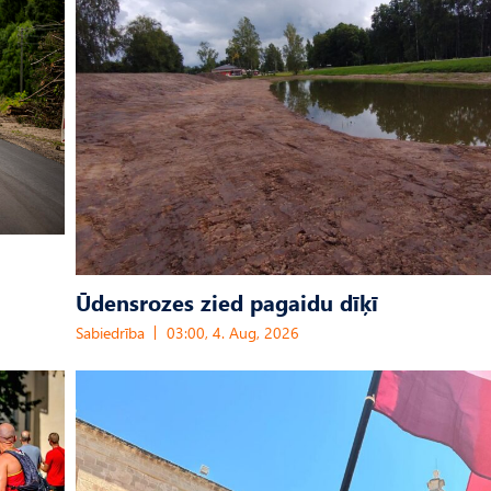
Ūdensrozes zied pagaidu dīķī
Sabiedrība
03:00, 4. Aug, 2026