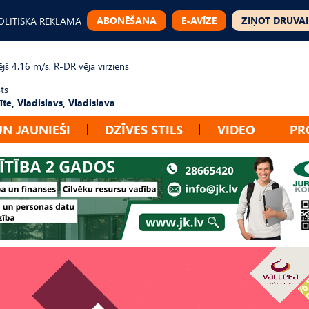
ABONĒŠANA
E-AVĪZE
ZIŅOT DRUVAI
OLITISKĀ REKLĀMA
jš 4.16 m/s, R-DR vēja virziens
ts
te, Vladislavs, Vladislava
UN JAUNIEŠI
DZĪVES STILS
VIDEO
PR