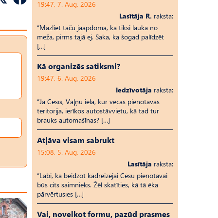
19:47, 7. Aug, 2026
Lasītāja R.
raksta:
“Mazliet taču jāapdomā, kā tiksi laukā no
meža, pirms tajā ej. Saka, ka šogad palīdzēt
[…]
Kā organizēs satiksmi?
19:47, 6. Aug, 2026
Iedzīvotāja
raksta:
“Ja Cēsīs, Vaļņu ielā, kur vecās pienotavas
teritorija, ierīkos autostāvvietu, kā tad tur
brauks automašīnas? […]
Atļāva visam sabrukt
15:08, 5. Aug, 2026
Lasītāja
raksta:
“Labi, ka beidzot kādreizējai Cēsu pienotavai
būs cits saimnieks. Žēl skatīties, kā tā ēka
pārvērtusies […]
Vai, novelkot formu, pazūd prasmes