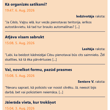
Kā organizēs satiksmi?
19:47, 6. Aug, 2026
Iedzīvotāja
raksta:
“Ja Cēsīs, Vaļņu ielā, kur vecās pienotavas teritorija, ierīkos
autostāvvietu, kā tad tur brauks automašīnas? […]
Atļāva visam sabrukt
15:08, 5. Aug, 2026
Lasītāja
raksta:
“Labi, ka beidzot kādreizējai Cēsu pienotavai būs cits saimnieks. Žēl
skatīties, kā tā ēka pārvērtusies […]
Vai, novelkot formu, pazūd prasmes
15:08, 5. Aug, 2026
Seniore V.
raksta:
“Nevaru saprast, kā policists var nosist cilvēku. Jā, neesot bijis
darbā, bet vai policistiem neiemāca, […]
Jāierāda vieta, kur trokšņot
15:04, 3. Aug, 2026