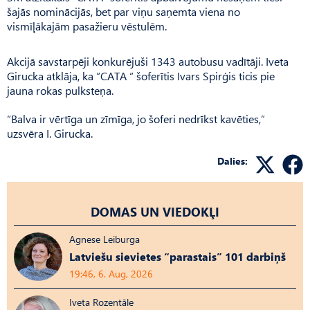
šajās nominācijās, bet par viņu saņemta viena no
vismīļākajām pasažieru vēstulēm.
Akcijā savstarpēji konkurējuši 1343 autobusu vadītāji. Iveta
Girucka atklāja, ka “CATA “ šoferītis Ivars Spirģis ticis pie
jauna rokas pulksteņa.
“Balva ir vērtīga un zīmīga, jo šoferi nedrīkst kavēties,”
uzsvēra I. Girucka.
Dalies:
DOMAS UN VIEDOKĻI
Agnese Leiburga
Latviešu sievietes “parastais” 101 darbiņš
19:46, 6. Aug, 2026
Iveta Rozentāle