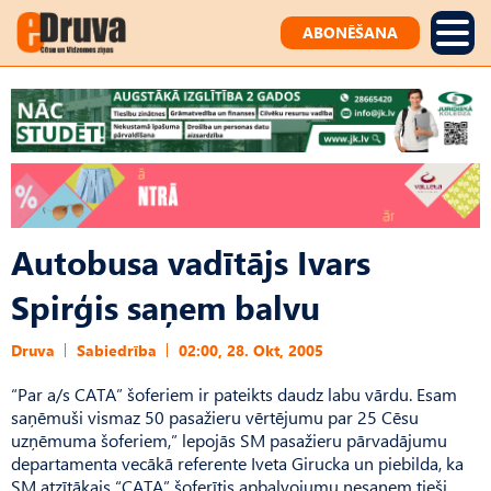
ABONĒŠANA
Autobusa vadītājs Ivars
Spirģis saņem balvu
Druva
Sabiedrība
02:00, 28. Okt, 2005
“Par a/s CATA” šoferiem ir pateikts daudz labu vārdu. Esam
saņēmuši vismaz 50 pasažieru vērtējumu par 25 Cēsu
uzņēmuma šoferiem,” lepojās SM pasažieru pārvadājumu
departamenta vecākā referente Iveta Girucka un piebilda, ka
SM atzītākais “CATA” šoferītis apbalvojumu nesaņem tieši