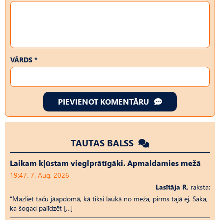
VĀRDS *
PIEVIENOT KOMENTĀRU
TAUTAS BALSS
Laikam kļūstam vieglprātīgāki. Apmaldamies mežā
19:47, 7. Aug, 2026
Lasītāja R.
raksta:
“Mazliet taču jāapdomā, kā tiksi laukā no meža, pirms tajā ej. Saka,
ka šogad palīdzēt […]