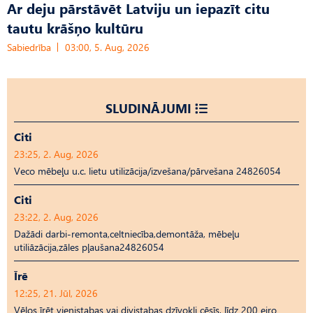
Ar deju pārstāvēt Latviju un iepazīt citu
tautu krāšņo kultūru
Sabiedrība
03:00, 5. Aug, 2026
SLUDINĀJUMI
Citi
23:25, 2. Aug, 2026
Veco mēbeļu u.c. lietu utilizācija/izvešana/pārvešana 24826054
Citi
23:22, 2. Aug, 2026
Dažādi darbi-remonta,celtniecība,demontāža, mēbeļu
utiliāzācija,zāles pļaušana24826054
Īrē
12:25, 21. Jūl, 2026
Vēlos īrēt vienistabas vai divistabas dzīvokli cēsīs, līdz 200 eiro