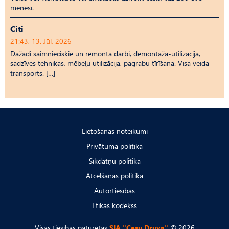
mēnesī.
Citi
21:43, 13. Jūl, 2026
Dažādi saimnieciskie un remonta darbi, demontāža-utilizācija,
sadzīves tehnikas, mēbeļu utilizācija, pagrabu tīrīšana. Visa veida
transports. […]
Lietošanas noteikumi
Privātuma politika
Sīkdatņu politika
Atcelšanas politika
Autortiesības
Ētikas kodekss
Visas tiesības paturētas
SIA "Cēsu Druva"
© 2026