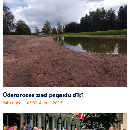
Ūdensrozes zied pagaidu dīķī
Sabiedrība
03:00, 4. Aug, 2026