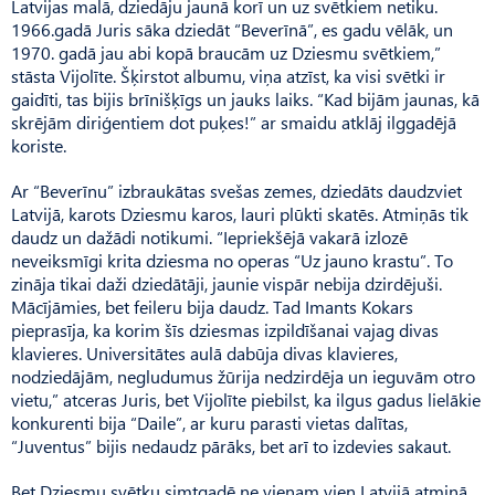
Latvijas malā, dziedāju jaunā korī un uz svētkiem netiku.
1966.gadā Juris sāka dziedāt “Beverīnā”, es gadu vēlāk, un
1970. gadā jau abi kopā braucām uz Dziesmu svētkiem,”
stāsta Vijolīte. Šķirstot albumu, viņa atzīst, ka visi svētki ir
gaidīti, tas bijis brīnišķīgs un jauks laiks. “Kad bijām jaunas, kā
skrējām diriģentiem dot puķes!” ar smaidu atklāj ilggadējā
koriste.
Ar “Beverīnu” izbraukātas svešas zemes, dziedāts daudzviet
Latvijā, karots Dziesmu karos, lauri plūkti skatēs. Atmiņās tik
daudz un dažādi notikumi. “Iepriekšējā vakarā izlozē
neveiksmīgi krita dziesma no operas “Uz jauno krastu”. To
zināja tikai daži dziedātāji, jaunie vispār nebija dzirdējuši.
Mācījāmies, bet feileru bija daudz. Tad Imants Kokars
pieprasīja, ka korim šīs dziesmas izpildīšanai vajag divas
klavieres. Universitātes aulā dabūja divas klavieres,
nodziedājām, negludumus žūrija nedzirdēja un ieguvām otro
vietu,” atceras Juris, bet Vijolīte piebilst, ka ilgus gadus lielākie
konkurenti bija “Daile”, ar kuru parasti vietas dalītas,
“Juventus” bijis nedaudz pārāks, bet arī to izdevies sakaut.
Bet Dziesmu svētku simtgadē ne vienam vien Latvijā atmiņā