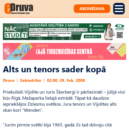
ABONĒŠANA
Alts un tenors sader kopā
Druva
Sabiedrība
02:00, 29. Feb, 2008
Priekulieši Vijolīte un Juris Šķerbergi ir pārliecināti – jūlijā viņi
būs Rīgā, Mežaparka lielajā estrādē. Tāpat kā daudzos
iepriekšējos Dziesmu svētkos. Jura tenors un Vijolītes alts
skan korī “Wenden”.
“Jurim pirmie svētki bija 1965. gadā. Es tad dzīvoju citā