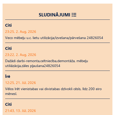
SLUDINĀJUMI
Citi
23:25, 2. Aug, 2026
Veco mēbeļu u.c. lietu utilizācija/izvešana/pārvešana 24826054
Citi
23:22, 2. Aug, 2026
Dažādi darbi-remonta,celtniecība,demontāža, mēbeļu
utiliāzācija,zāles pļaušana24826054
Īrē
12:25, 21. Jūl, 2026
Vēlos īrēt vienistabas vai divistabas dzīvokli cēsīs, līdz 200 eiro
mēnesī.
Citi
21:43, 13. Jūl, 2026