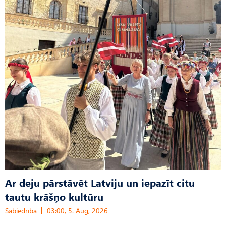
Ar deju pārstāvēt Latviju un iepazīt citu
tautu krāšņo kultūru
Sabiedrība
03:00, 5. Aug, 2026