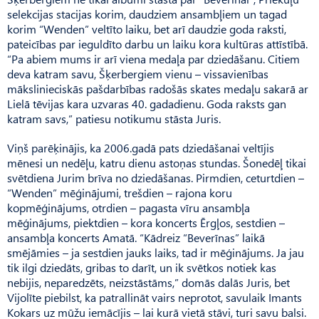
selekcijas stacijas korim, daudziem ansambļiem un tagad
korim “Wenden” veltīto laiku, bet arī daudzie goda raksti,
pateicības par ieguldīto darbu un laiku kora kultūras attīstībā.
“Pa abiem mums ir arī viena medaļa par dziedāšanu. Citiem
deva katram savu, Šķerbergiem vienu – vissavienības
mākslinieciskās pašdarbības radošās skates medaļu sakarā ar
Lielā tēvijas kara uzvaras 40. gadadienu. Goda raksts gan
katram savs,” patiesu notikumu stāsta Juris.
Viņš parēķinājis, ka 2006.gadā pats dziedāšanai veltījis
mēnesi un nedēļu, katru dienu astoņas stundas. Šonedēļ tikai
svētdiena Jurim brīva no dziedāšanas. Pirmdien, ceturtdien –
“Wenden” mēģinājumi, trešdien – rajona koru
kopmēģinājums, otrdien – pagasta vīru ansambļa
mēģinājums, piektdien – kora koncerts Ērgļos, sestdien –
ansambļa koncerts Amatā. “Kādreiz “Beverīnas” laikā
smējāmies – ja sestdien jauks laiks, tad ir mēģinājums. Ja jau
tik ilgi dziedāts, gribas to darīt, un ik svētkos notiek kas
nebijis, neparedzēts, neizstāstāms,” domās dalās Juris, bet
Vijolīte piebilst, ka patrallināt vairs neprotot, savulaik Imants
Kokars uz mūžu iemācījis – lai kurā vietā stāvi, turi savu balsi.