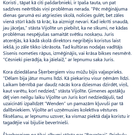
Koristi , tāpat kā citi pašdarbnieki, ir īpaša tauta, un pat
sadzīves neērtībās viņi problēmas nerada. “Pēc mēģinājuma
dienas garumā esi atgriezies skolā, nolicies gulēt, bet zāles
vienā stūrī kāds tā krāc, ka aizmigt nevari. Kad iekrīti snaudā,
jau jāceļas,” stāsta Vijolīte un piebilst, ka ne sīkumi, ne kādas
problēmas nespējušas samaitāt svētku noskaņu. Juris
atcerējās, kā kādā skolā direktors negribējis koristus laist
iekšā, jo zāle tikko izkrāsota. Tad kultūras nodaļas vadītājs
Sisenis nometies rāpus, izmēģinājis, vai krāsa bikses nesmērē.
“Cēsnieki pierādīja, ka jāielaiž,” ar lepnumu saka Juris.
Kora dziedāšana Šķerbergiem visu mūžu bijis vaļasprieks.
“Dēlam bija jātur mums līdzi. Kā piekariņu visur ņēmām līdzi.
Laikam bērnībā par daudz nācās kora dziesmas dzirdēt, viņš,
kaut varētu, korī nedzied,” stāsta Vijolīte. Ģimenes apstākļu
dēļ vien neilgu laiku Vijolīte un Juris korī nedziedājuši, tad
uzaicināti izpalīdzēt “Wenden” un pamazām kļuvuši par tā
dalībniekiem. Vijolīte arī uzņēmusies kolektīva vēstures
fiksēšanu, ar lepnumu uzsver, ka vismaz piektā daļa koristu ir
tagadējie vai bijušie beverīnieši.
Šķerbergiem ne tikai albumi stāsta par “Beverīnai”, Priekuļu