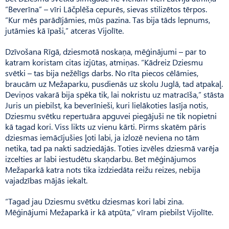
“Beverīna” – vīri Lāčplēša cepurēs, sievas stilizētos tērpos.
“Kur mēs parādījāmies, mūs pazina. Tas bija tāds lepnums,
jutāmies kā īpaši,” atceras Vijolīte.
Dzīvošana Rīgā, dziesmotā noskaņa, mēģinājumi – par to
katram koristam citas izjūtas, atmiņas. “Kādreiz Dziesmu
svētki – tas bija nežēlīgs darbs. No rīta piecos cēlāmies,
braucām uz Mežaparku, pusdienās uz skolu Juglā, tad atpakaļ.
Deviņos vakarā bija spēka tik, lai nokristu uz matracīša,” stāsta
Juris un piebilst, ka beverīnieši, kuri lielākoties lasīja notis,
Dziesmu svētku repertuāra apguvei piegājuši ne tik nopietni
kā tagad kori. Viss likts uz vienu kārti. Pirms skatēm pāris
dziesmas iemācījušies ļoti labi, ja izlozē neviena no tām
netika, tad pa nakti sadziedājās. Toties izvēles dziesmā varēja
izcelties ar labi iestudētu skaņdarbu. Bet mēģinājumos
Mežaparkā katra nots tika izdziedāta reižu reizes, nebija
vajadzības mājās iekalt.
“Tagad jau Dziesmu svētku dziesmas kori labi zina.
Mēģinājumi Mežaparkā ir kā atpūta,” vīram piebilst Vijolīte.