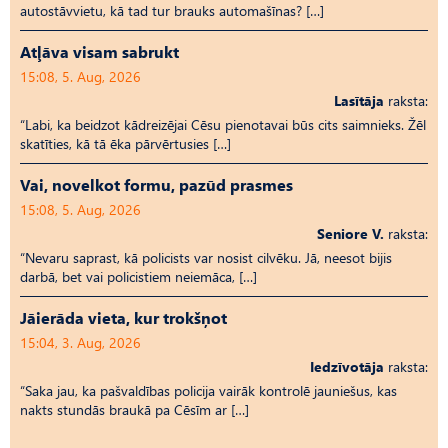
autostāvvietu, kā tad tur brauks automašīnas? […]
Atļāva visam sabrukt
15:08, 5. Aug, 2026
Lasītāja
raksta:
“Labi, ka beidzot kādreizējai Cēsu pienotavai būs cits saimnieks. Žēl
skatīties, kā tā ēka pārvērtusies […]
Vai, novelkot formu, pazūd prasmes
15:08, 5. Aug, 2026
Seniore V.
raksta:
“Nevaru saprast, kā policists var nosist cilvēku. Jā, neesot bijis
darbā, bet vai policistiem neiemāca, […]
Jāierāda vieta, kur trokšņot
15:04, 3. Aug, 2026
Iedzīvotāja
raksta:
“Saka jau, ka pašvaldības policija vairāk kontrolē jauniešus, kas
nakts stundās braukā pa Cēsīm ar […]