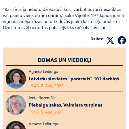
“Kas zina, ja nebūtu dziedājuši korī, varbūt ar Juri nesatiktos
vai paietu viens otram garām,” saka Vijolīte. 1970.gada jūnijā
viņi nosvinēja kāzas un drīz devās jaukā kāzu ceļojumā – uz
Dziesmu svētkiem. Tas pats ceļš tiks mērots šovasar.
Dalies:
DOMAS UN VIEDOKĻI
Agnese Leiburga
Latviešu sievietes “parastais” 101 darbiņš
19:46, 6. Aug, 2026
Iveta Rozentāle
Piebalgā sākās, Valmierā turpinās
15:07, 5. Aug, 2026
Agnese Leiburga