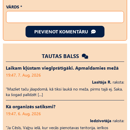
VĀRDS *
PIEVIENOT KOMENTĀRU
TAUTAS BALSS
Laikam kļūstam vieglprātīgāki. Apmaldamies mežā
19:47, 7. Aug, 2026
Lasītāja R.
raksta:
“Mazliet taču jāapdomā, kā tiksi laukā no meža, pirms tajā ej. Saka,
ka šogad palīdzēt […]
Kā organizēs satiksmi?
19:47, 6. Aug, 2026
Iedzīvotāja
raksta:
“Ja Cēsīs, Vaļņu ielā, kur vecās pienotavas teritorija, ierīkos